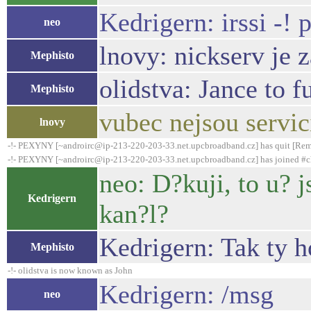
Kedrigern: irssi -! 
neo
lnovy: nickserv je 
Mephisto
olidstva: Jance to f
Mephisto
vubec nejsou servi
lnovy
-!- PEXYNY [~androirc@ip-213-220-203-33.net.upcbroadband.cz] has quit [Remo
-!- PEXYNY [~androirc@ip-213-220-203-33.net.upcbroadband.cz] has joined #c
neo: D?kuji, to u? 
Kedrigern
kan?l?
Kedrigern: Tak ty h
Mephisto
-!- olidstva is now known as John
Kedrigern: /msg
neo