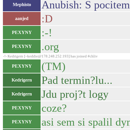
Anubish: S pocitem
Mephisto
:D
aanjed
:-!
PEXYNY
.org
PEXYNY
-!- Kedrigern [~keddie@178.248.252.193] has joined #chliv
(TM)
PEXYNY
Pad termin?lu...
Kedrigern
Jdu proj?t logy
Kedrigern
coze?
PEXYNY
asi sem si spalil d
PEXYNY