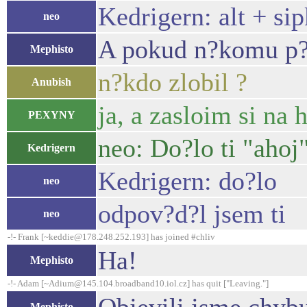
Kedrigern: alt + si
neo
A pokud n?komu p?ip
Mephisto
n?kdo zlobil ?
Anubish
ja, a zasloim si na 
PEXYNY
neo: Do?lo ti "ahoj
Kedrigern
Kedrigern: do?lo
neo
odpov?d?l jsem ti
neo
-!- Frank [~keddie@178.248.252.193] has joined #chliv
Ha!
Mephisto
-!- Adam [~Adium@145.104.broadband10.iol.cz] has quit ["Leaving."]
Mephisto