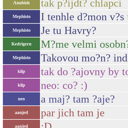
tak p?ijdt? chlapci
Anubish
I tenhle d?mon v?s 
Mephisto
Je tu Havry?
Mephisto
M?me velmi osobn?
Kedrigern
Takovou mo?n? indi
Mephisto
tak do ?ajovny by to
klip
neo: co? :)
klip
a maj? tam ?aje?
neo
par jich tam je
aanjed
:D
aanjed