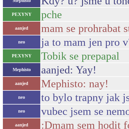
Kdy? u? jsme u toho
Mephisto
pche
PEXYNY
mam se prohrabat s
aanjed
ja to mam jen pro v
neo
Tobik se prepapal
PEXYNY
aanjed: Yay!
Mephisto
Mephisto: nay!
aanjed
to bylo trapny jak j
neo
vubec jsem se nemo
neo
:Dmam sem hodit fo
aanjed