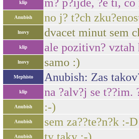
m? p?ijde, ?e ti, co
klip
no j? t?ch zku?eno
Anubish
dvacet minut sem c
lnovy
ale pozitivn? vztah 
klip
samo :)
lnovy
Anubish: Zas takov
Mephisto
na ?alv?j se t??im.
klip
:-)
Anubish
sem za??te?n?k :-D
Anubish
ty taky :-)
Anubish