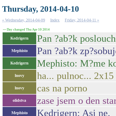
Thursday, 2014-04-10
« Wednesday, 2014-04-09
Index
Friday, 2014-04-11 »
--- Day changed Thu Apr 10 2014
Pan ?ab?k poslouch
Kedrigern
Pan ?ab?k zp?sobuj
Mephisto
Mephisto: M?me ko
Kedrigern
ha... pulnoc... 2x15
lnovy
cas na porno
lnovy
zase jsem o den sta
olidstva
Kedrigern: Asi ne.
Mephisto