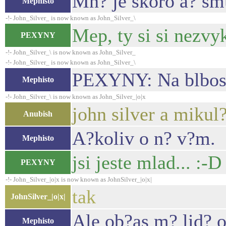
Mn? je skoro a? smu
Mephisto
-!- John_Silver_ is now known as John_Silver_\
Mep, ty si si nezvy
PEXYNY
-!- John_Silver_\ is now known as John_Silver_
-!- John_Silver_ is now known as John_Silver_\
PEXYNY: Na blbost
Mephisto
-!- John_Silver_\ is now known as John_Silver_|o|x
john silver a mikul
Anubish
A?koliv o n? v?m.
Mephisto
jsi jeste mlad... :-D
PEXYNY
-!- John_Silver_|o|x is now known as JohnSilver_|o|x|
tak
JohnSilver_|o|x|
Ale ob?as m? lid? 
Mephisto