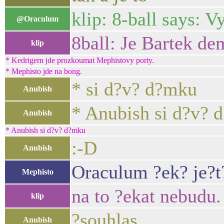
klip: 8-ball says: V
@Oraculum
8ball: Je Bartek d
klip
* Kedrigern jde prozkoumat Mephistovy porty.
* Mephisto jde na bong.
* si d?v? d?mku
Anubish
* Anubish si d?v? 
Anubish
* Anubish si d?v? d?mku
:-D
Anubish
Oraculum ?ek? je?t?
Mephisto
na to ?ekat nebudu
klip
?souhlas
Anubish