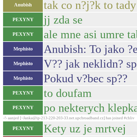
tak co n?j?k to tad
Anubish
jj zda se
PEXYNY
ale mne asi umre ta
PEXYNY
Anubish: To jako ?
Mephisto
V?? jak neklidn? sp
Mephisto
Pokud v?bec sp??
Mephisto
to doufam
PEXYNY
po nekterych klepka
PEXYNY
-!- aanjed [~Janka@ip-213-220-203-33.net.upcbroadband.cz] has joined #chliv
Kety uz je mrtvej
PEXYNY