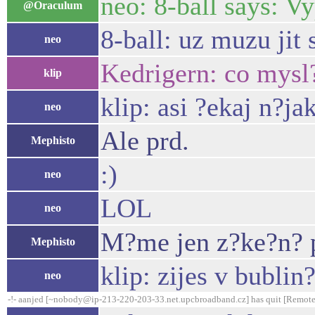
neo: 8-ball says: V
@Oraculum
8-ball: uz muzu jit 
neo
Kedrigern: co mysl?
klip
klip: asi ?ekaj n?jak
neo
Ale prd.
Mephisto
:)
neo
LOL
neo
M?me jen z?ke?n? p
Mephisto
klip: zijes v bublin
neo
-!- aanjed [~nobody@ip-213-220-203-33.net.upcbroadband.cz] has quit [Remote