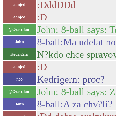
:DddDDd
aanjed
:D
aanjed
John: 8-ball says: 
@Oraculum
8-ball:Ma udelat no
John
N?kdo chce spravov
Kedrigern
:D
aanjed
Kedrigern: proc?
neo
John: 8-ball says: 
@Oraculum
8-ball:A za chv?li?
John