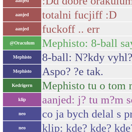
:Dd dobre orakulu
aanjed
totalni fucjiff :D
aanjed
fuckoff .. err
aanjed
Mephisto: 8-ball sa
@Oraculum
8-ball: N?kdy vyhl?
Mephisto
Aspo? ?e tak.
Mephisto
Mephisto tu o tom 
Kedrigern
aanjed: j? tu m?m 
klip
co ja bych delal s p
neo
klip: kde? kde? kde
neo