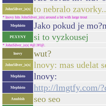
to nebralo zavorky.
JohnSilver_|o|x|
* lnovy hits JohnSilver_|o|x| around a bit with large trout
Jako pokud je mo?n?
Mephisto
si to vyzkousej
PEXYNY
* JohnSilver_|o|x| #@.!#!@.
wut?
lnovy
lnovy: mas udelat se
JohnSilver_|o|x|
lnovy:
Mephisto
http://lmgtfy.com/?
Mephisto
seo seo
Anubish