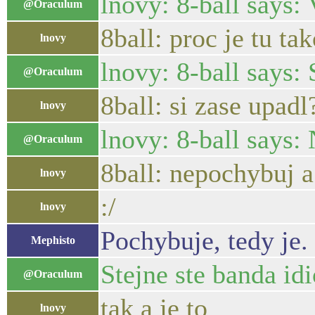
lnovy: 8-ball says:
@Oraculum
8ball: proc je tu ta
lnovy
lnovy: 8-ball says:
@Oraculum
8ball: si zase upadl
lnovy
lnovy: 8-ball says:
@Oraculum
8ball: nepochybuj a
lnovy
:/
lnovy
Pochybuje, tedy je.
Mephisto
Stejne ste banda idi
@Oraculum
tak a je to
lnovy