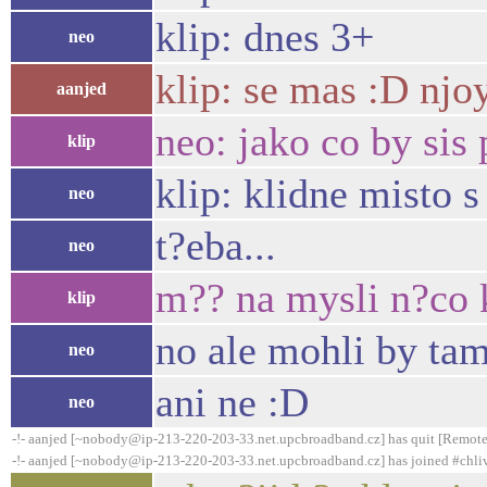
klip: dnes 3+
neo
klip: se mas :D njo
aanjed
neo: jako co by sis 
klip
klip: klidne misto 
neo
t?eba...
neo
m?? na mysli n?co 
klip
no ale mohli by tam
neo
ani ne :D
neo
-!- aanjed [~nobody@ip-213-220-203-33.net.upcbroadband.cz] has quit [Remote
-!- aanjed [~nobody@ip-213-220-203-33.net.upcbroadband.cz] has joined #chli