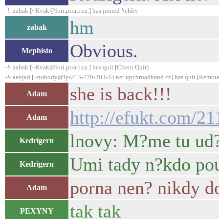
-!- zabak [~Kvak@lori.pirati.cz.] has joined #chliv
hm
zabak
Obvious.
Mephisto
-!- zabak [~Kvak@lori.pirati.cz.] has quit [Client Quit]
-!- aanjed [~nobody@ip-213-220-203-33.net.upcbroadband.cz] has quit [Remote
she is back!!!
Adam
http://efukt.com/2
Adam
lnovy: M?me tu ud?
Kedrigern
Umi tady n?kdo pou
Kedrigern
porna nen? nikdy d
Adam
tak tak
PEXYNY