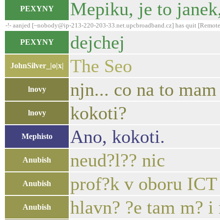
Mepiku, je to janek
PEXYNY
-!- aanjed [~nobody@ip-213-220-203-33.net.upcbroadband.cz] has quit [Remote
dejchej
PEXYNY
The Seo
JohnSilver_|o|x|
njn... co na to mam 
lnovy
kokoti?
lnovy
Ano, kokoti.
Mephisto
neud?l?? nic
Anubish
prof?k v oboru ICT
Anubish
hlavn? ?e tam m? i 
Anubish