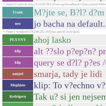
-!- aanjed [~nobody@ip-213-220-203-33.net.upcbroadband.cz] has joined #chli
M?jte se, B?l? d?m
Frank
jo bacha na default.
neo
-!- Frank [~keddie@178.248.252.193] has quit [Client Quit]
ahoj lasko
PEXYNY
alt ??slo p?ep?n? p
klip
query se d?l? p?es 
klip
smarja, tady je lidi
aanjed
klip: To v?echno v
Mephisto
Tak u? si jen nejse
Kedrigern