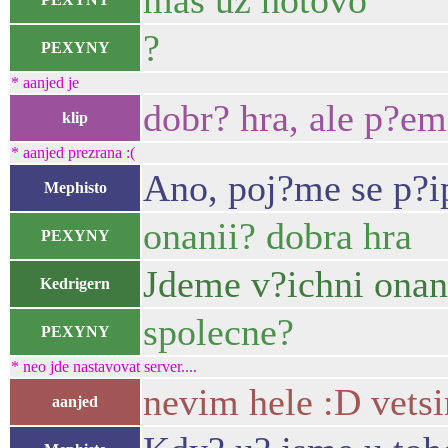
mas uz hotovo
?
PEXYNY
* aanjed je
dobr? hra, ale p?em
klip
* aanjed prezrana :(
Ano, poj?me se p?ip
Mephisto
onanii? dobra hra
PEXYNY
Jdeme v?ichni onan
Kedrigern
spolecne?
PEXYNY
* neo jde nastavovat server....
nevim hele :D vets
aanjed