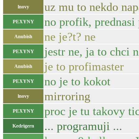
uz mu to nekdo nap
lnovy
no profik, prednas
PEXYNY
ne je?t? ne
Anubish
jestr ne, ja to chc
PEXYNY
je to profimaster
Anubish
no je to kokot
PEXYNY
mirroring
lnovy
proc je tu takovy ti
PEXYNY
... programuji ...
Kedrigern