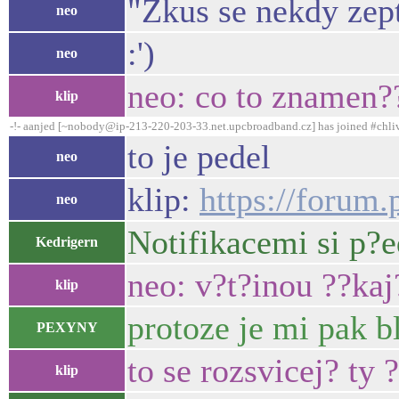
"Zkus se nekdy zept
neo
:')
neo
neo: co to znamen?
klip
-!- aanjed [~nobody@ip-213-220-203-33.net.upcbroadband.cz] has joined #chli
to je pedel
neo
klip:
https://forum
neo
Notifikacemi si p?e
Kedrigern
neo: v?t?inou ??kaj?
klip
protoze je mi pak 
PEXYNY
to se rozsvicej? ty 
klip