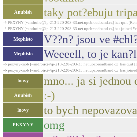
taky pot?ebuju trip
Anubish
-!- PEXYNY [~androirc@ip-213-220-203-33.net.upcbroadband.cz] has quit [Remo
-!- PEXYNY [~androirc@ip-213-220-203-33.net.upcbroadband.cz] has joined #c
V??n? jsou ve #chl?
Mephisto
Weeeell, to je kan
Mephisto
-!- pexyny-mob [~androirc@ip-213-220-203-33.net.upcbroadband.cz] has quit [
-!- pexyny-mob [~androirc@ip-213-220-203-33.net.upcbroadband.cz] has joined
mno... ja si jednou 
lnovy
:-)
Anubish
to bych nepovazoval
lnovy
omg
PEXYNY