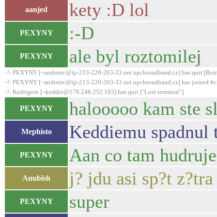
kety :D lol
aanjed
:-D
PEXYNY
ale byl roztomilej
PEXYNY
-!- PEXYNY [~androirc@ip-213-220-203-33.net.upcbroadband.cz] has quit [Remo
-!- PEXYNY [~androirc@ip-213-220-203-33.net.upcbroadband.cz] has joined #c
-!- Kedrigern [~keddie@178.248.252.193] has quit ["Lost terminal"]
halooooo kam ste sl
PEXYNY
Keddiemu spadnul t
Mephisto
Aan co tam hudruje
PEXYNY
j? jdu asi sp?t z?t
Anubish
super
PEXYNY