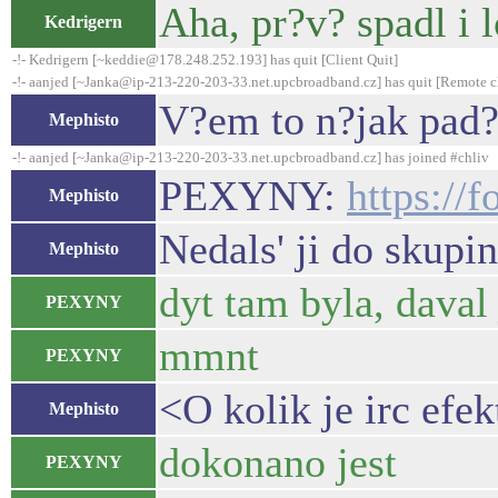
Aha, pr?v? spadl i l
Kedrigern
-!- Kedrigern [~keddie@178.248.252.193] has quit [Client Quit]
-!- aanjed [~Janka@ip-213-220-203-33.net.upcbroadband.cz] has quit [Remote c
V?em to n?jak pad?
Mephisto
-!- aanjed [~Janka@ip-213-220-203-33.net.upcbroadband.cz] has joined #chliv
PEXYNY:
https://
Mephisto
Nedals' ji do skupi
Mephisto
dyt tam byla, daval
PEXYNY
mmnt
PEXYNY
<O kolik je irc efe
Mephisto
dokonano jest
PEXYNY