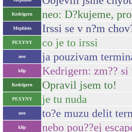
Objevili jsme chyb
neo: D?kujeme, pro
Kedrigern
Irssi se v n?m chov
Mephisto
co je to irssi
PEXYNY
ja pouzivam termin
neo
Kedrigern: zm?? si v
klip
Opravil jsem to!
Kedrigern
je tu nuda
PEXYNY
to?e muzu delit ter
neo
nebo pou??ej escap
klip