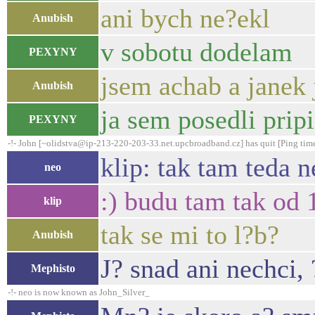
ani bych ne?ekl
Anubish
v sobotu dodelam
PEXYNY
jsem achab a janek 
Anubish
ja sem posedli pri
PEXYNY
-!- John [~olidstva@ip-213-220-203-33.net.upcbroadband.cz] has quit [Ping tim
klip: tak tam teda n
neo
:) budu tam tak od 
klip
tak se mi to l?b?
Anubish
J? snad ani nechci, 
Mephisto
-!- neo is now known as John_Silver_