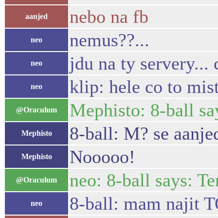
nebo na fb
aanjed
nemus??...
neo
jdu na ty servery... 
neo
klip: hele co to mis
neo
Mephisto: 8-ball sa
@Oraculum
8-ball: M? se aanje
Mephisto
Nooooo!
Mephisto
neo: 8-ball says: Te
@Oraculum
8-ball: mam najit 
neo