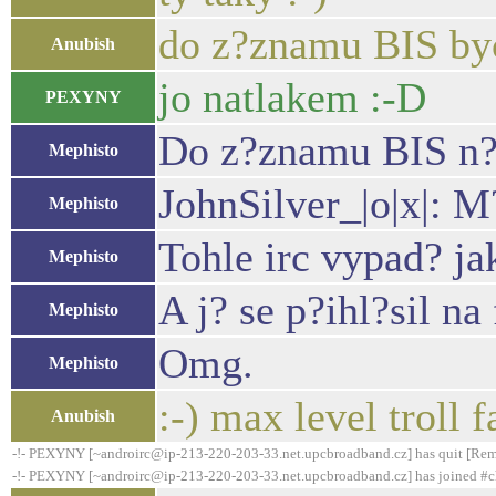
do z?znamu BIS bych
Anubish
jo natlakem :-D
PEXYNY
Do z?znamu BIS n?c
Mephisto
JohnSilver_|o|x|: M
Mephisto
Tohle irc vypad? ja
Mephisto
A j? se p?ihl?sil na
Mephisto
Omg.
Mephisto
:-) max level troll f
Anubish
-!- PEXYNY [~androirc@ip-213-220-203-33.net.upcbroadband.cz] has quit [Remo
-!- PEXYNY [~androirc@ip-213-220-203-33.net.upcbroadband.cz] has joined #c