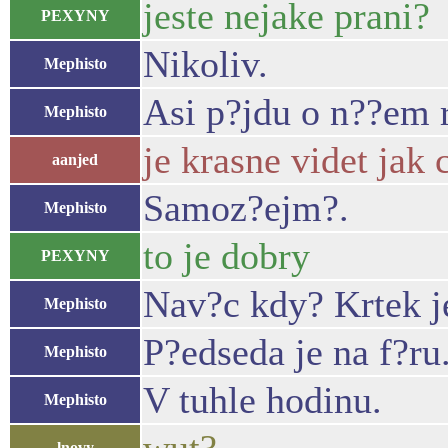
jeste nejake prani?
PEXYNY
Nikoliv.
Mephisto
Asi p?jdu o n??em 
Mephisto
je krasne videt jak
aanjed
Samoz?ejm?.
Mephisto
to je dobry
PEXYNY
Nav?c kdy? Krtek j
Mephisto
P?edseda je na f?ru
Mephisto
V tuhle hodinu.
Mephisto
lnovy