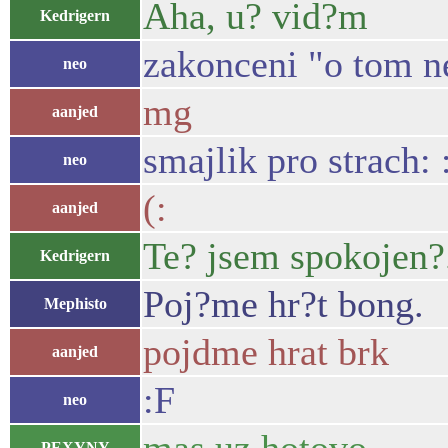
Aha, u? vid?m
Kedrigern
zakonceni "o tom ne
neo
mg
aanjed
smajlik pro strach: 
neo
(:
aanjed
Te? jsem spokojen?
Kedrigern
Poj?me hr?t bong.
Mephisto
pojdme hrat brk
aanjed
:F
neo
PEXYNY