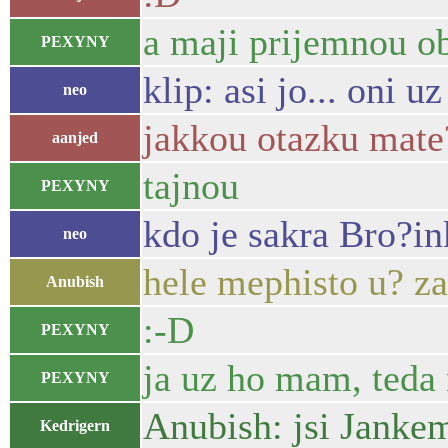
a maji prijemnou o
PEXYNY
klip: asi jo... oni
neo
jakkou otazku mate
aanjed
tajnou
PEXYNY
kdo je sakra Bro?in
neo
hele mephisto u? za
Anubish
:-D
PEXYNY
ja uz ho mam, teda
PEXYNY
Anubish: jsi Jankem
Kedrigern