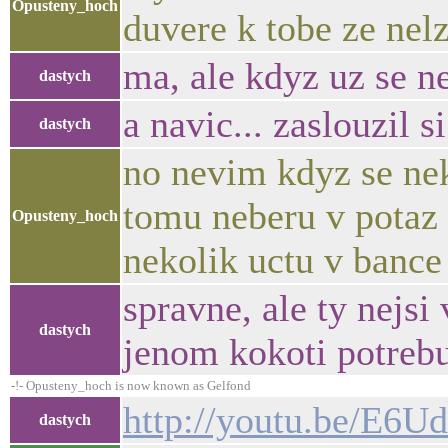
Opusteny_hoch
duvere k tobe ze nel
ma, ale kdyz uz se n
dastych
a navic... zaslouzil si
dastych
no nevim kdyz se nek
tomu neberu v potaz
Opusteny_hoch
nekolik uctu v bance
spravne, ale ty nejsi 
dastych
jenom kokoti potreb
-!- Opusteny_hoch is now known as Gelfond
http://youtu.be/E6
dastych