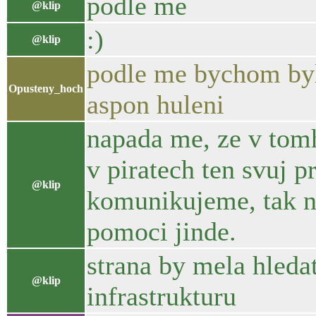
podle me
@klip
:)
@klip
podle me bychom byl
Opusteny_hoch
aspon huleni
napada me, ze v tomh
v piratech ten svuj p
@klip
komunikujeme, tak ne
pomoci jinde.
strana by mela hleda
@klip
infrastrukturu