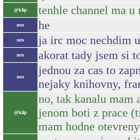
tenhle channel ma u m
@klip
he
neo
ja irc moc nechdim u
neo
akorat tady jsem si t
neo
jednou za cas to za
neo
nejaky knihovny, fra
no, tak kanalu mam a
jenom boti z prace (t
@klip
mam hodne otevreny