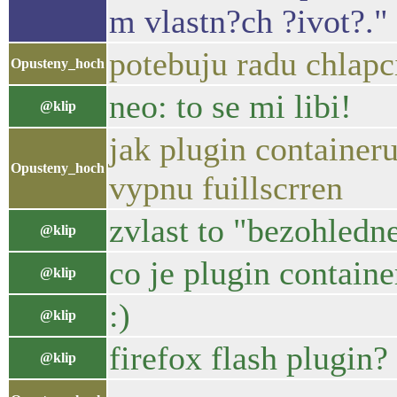
m vlastn?ch ?ivot?."
potebuju radu chlapc
Opusteny_hoch
neo: to se mi libi!
@klip
jak plugin container
Opusteny_hoch
vypnu fuillscrren
zvlast to "bezohledn
@klip
co je plugin containe
@klip
:)
@klip
firefox flash plugin?
@klip