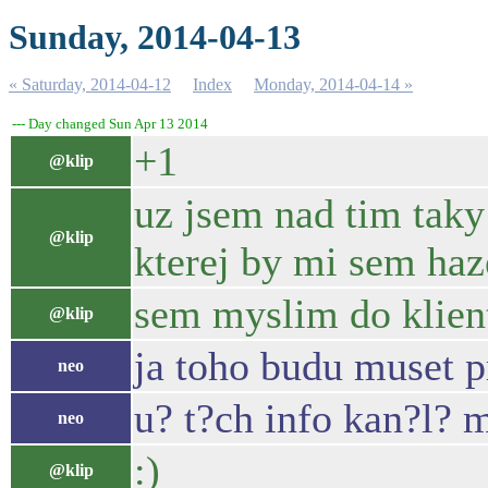
Sunday, 2014-04-13
« Saturday, 2014-04-12
Index
Monday, 2014-04-14 »
--- Day changed Sun Apr 13 2014
+1
@klip
uz jsem nad tim taky 
@klip
kterej by mi sem haz
sem myslim do klien
@klip
ja toho budu muset pro
neo
u? t?ch info kan?l? 
neo
:)
@klip