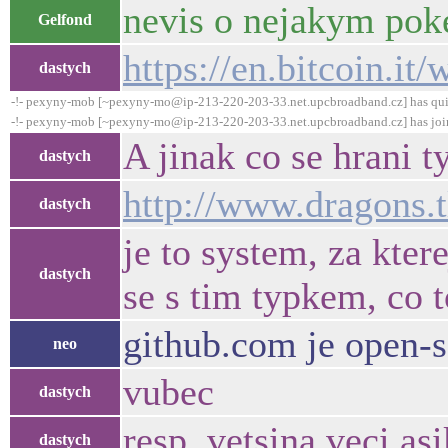
nevis o nejakym poke
Gelfond
https://en.bitcoin.i
dastych
-!- pexyny-mob [~pexyny-mo@ip-213-220-203-33.net.upcbroadband.cz] has qui
-!- pexyny-mob [~pexyny-mo@ip-213-220-203-33.net.upcbroadband.cz] has joi
A jinak co se hrani t
dastych
http://www.dragons.t
dastych
je to system, za kter
dastych
se s tim typkem, co t
github.com je open-
neo
vubec
dastych
resp. vetsina veci asi
dastych