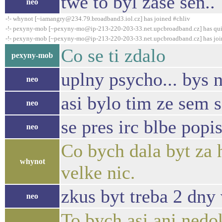
twe to byl zase sen..
neo
-!- whynot [~iamangry@234.79.broadband3.iol.cz] has joined #chliv
-!- pexyny-mob [~pexyny-mo@ip-213-220-203-33.net.upcbroadband.cz] has qui
-!- pexyny-mob [~pexyny-mo@ip-213-220-203-33.net.upcbroadband.cz] has joi
Co se ti zdalo
pexyny-mob
uplny psycho... bys 
neo
asi bylo tim ze sem s
neo
se pres irc blbe popis
neo
Co bych dala byt za 
whynot
velke nic.
zkus byt treba 2 dny 
neo
To bych asi ani nedo