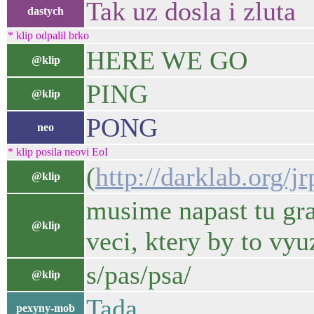
Tak uz dosla i zluta
dastych
* klip odpalil brko
HERE WE GO
@klip
PING
@klip
PONG
neo
* klip posila neovi EoI
(
http://darklab.org/jr
@klip
musime napast tu gra
@klip
veci, ktery by to vyuz
s/pas/psa/
@klip
Tada
pexyny-mob