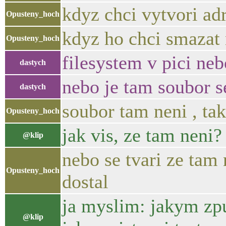
kdyz chci vytvori adr
Opusteny_hoch
kdyz ho chci smazat 
Opusteny_hoch
filesystem v pici nebo
dastych
nebo je tam soubor 
dastych
soubor tam neni , tak
Opusteny_hoch
jak vis, ze tam neni?
@klip
nebo se tvari ze tam
Opusteny_hoch
dostal
ja myslim: jakym zpu
@klip