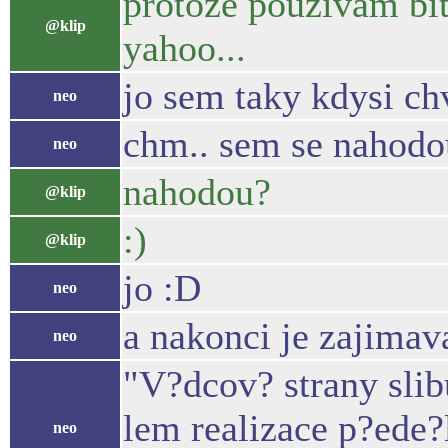
protoze pouzivam bit
@klip
yahoo...
jo sem taky kdysi ch
neo
chm.. sem se nahodo
neo
nahodou?
@klip
:)
@klip
jo :D
neo
a nakonci je zajimava
neo
"V?dcov? strany slib
lem realizace p?ede?
neo