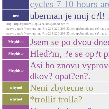
cycles-7-10-hours-ar
uberman je muj c?l!
neo
-!- klip [klip@gollum.klapka.cz] has joined #chliv
-!- pexyny-mob [~pexyny-mo@ip-213-220-203-33.net.upcbroadband.cz] has qui
-!- pexyny-mob [~pexyny-mo@ip-213-220-203-33.net.upcbroadband.cz] has joi
Jsem se po dvou dnec
Mephisto
Hled?m, ?e se op?t p
Mephisto
Asi ho znovu vyprovo
Mephisto
dkov? opat?en?.
Neni zbytecne to
whynot
*trollit trolla?
whynot