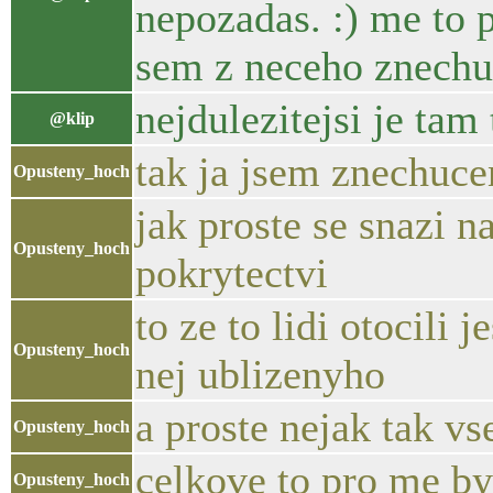
nepozadas. :) me to p
sem z neceho znechuc
nejdulezitejsi je tam
@klip
tak ja jsem znechuc
Opusteny_hoch
jak proste se snazi n
Opusteny_hoch
pokrytectvi
to ze to lidi otocili 
Opusteny_hoch
nej ublizenyho
a proste nejak tak v
Opusteny_hoch
celkove to pro me by
Opusteny_hoch