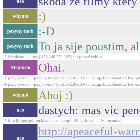
skoda ze filmy ktery 
neo
:)
whynot
:-D
pexyny-mob
To ja sije poustim, a
pexyny-mob
-!- Mephisto [~autor@178.248.252.193] has joined #chliv
Ohai.
Mephisto
-!- pexyny-mob [~pexyny-mo@ip-213-220-203-33.net.upcbroadband.cz] has qui
-!- pexyny-mob [~pexyny-mo@ip-213-220-203-33.net.upcbroadband.cz] has joi
Ahoj :)
whynot
dastych: mas vic pen
neo
-!- klip [klip@gollum.klapka.cz] has quit [Ping timeout: 180 seconds]
http://apeaceful-warr
neo