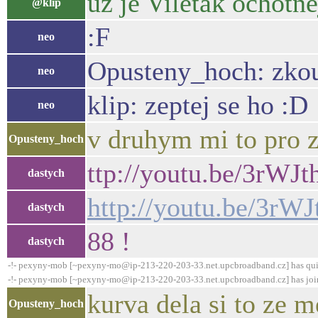
uz je Viletak ochotne
@klip
:F
neo
Opusteny_hoch: zkous
neo
klip: zeptej se ho :D
neo
v druhym mi to pro 
Opusteny_hoch
ttp://youtu.be/3rWJ
dastych
http://youtu.be/3rW
dastych
88 !
dastych
-!- pexyny-mob [~pexyny-mo@ip-213-220-203-33.net.upcbroadband.cz] has qui
-!- pexyny-mob [~pexyny-mo@ip-213-220-203-33.net.upcbroadband.cz] has joi
kurva dela si to ze m
Opusteny_hoch