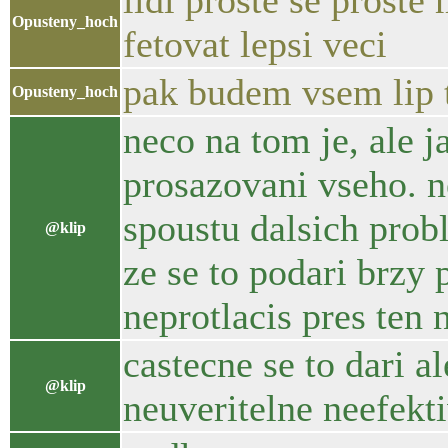
lidi proste se proste 
Opusteny_hoch
fetovat lepsi veci
pak budem vsem lip
Opusteny_hoch
neco na tom je, ale j
prosazovani vseho. n
spoustu dalsich prob
@klip
ze se to podari brzy 
neprotlacis pres ten 
castecne se to dari a
@klip
neuveritelne neefekt