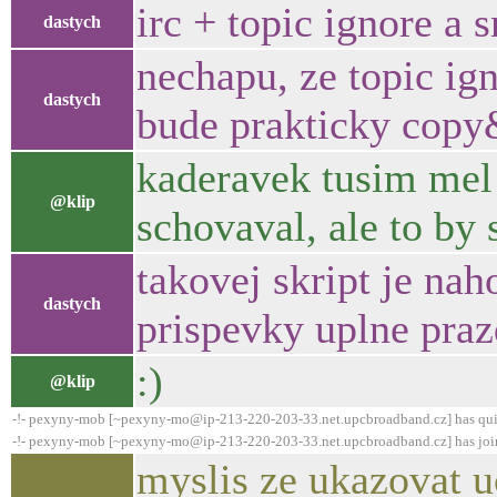
irc + topic ignore a 
dastych
nechapu, ze topic ign
dastych
bude prakticky copy&
kaderavek tusim mel 
@klip
schovaval, ale to by 
takovej skript je na
dastych
prispevky uplne praz
:)
@klip
-!- pexyny-mob [~pexyny-mo@ip-213-220-203-33.net.upcbroadband.cz] has qui
-!- pexyny-mob [~pexyny-mo@ip-213-220-203-33.net.upcbroadband.cz] has joi
myslis ze ukazovat u