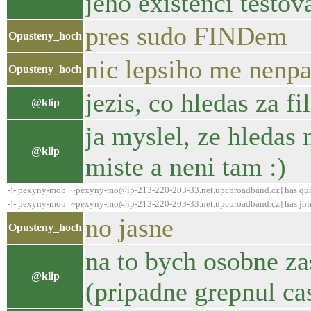
jeho existenci testov
pres sudo FINDem
Opusteny_hoch
nic lepsiho me nenp
Opusteny_hoch
jezis, co hledas za fil
@klip
ja myslel, ze hledas
@klip
miste a neni tam :)
-!- pexyny-mob [~pexyny-mo@ip-213-220-203-33.net.upcbroadband.cz] has qui
-!- pexyny-mob [~pexyny-mo@ip-213-220-203-33.net.upcbroadband.cz] has joi
no jasne
Opusteny_hoch
na to bych osobne za
@klip
(pripadne grepnul ca