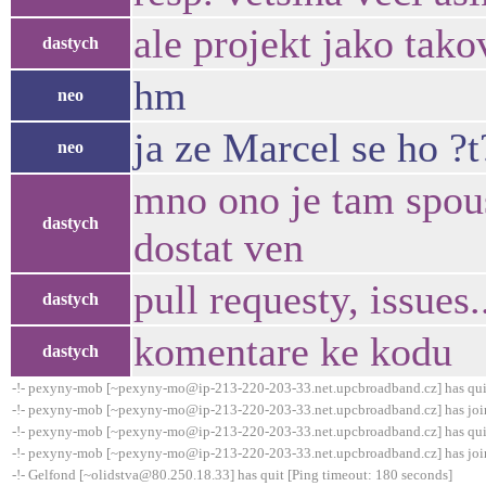
ale projekt jako tako
dastych
hm
neo
ja ze Marcel se ho ?t?
neo
mno ono je tam spous
dastych
dostat ven
pull requesty, issues.
dastych
komentare ke kodu
dastych
-!- pexyny-mob [~pexyny-mo@ip-213-220-203-33.net.upcbroadband.cz] has qui
-!- pexyny-mob [~pexyny-mo@ip-213-220-203-33.net.upcbroadband.cz] has joi
-!- pexyny-mob [~pexyny-mo@ip-213-220-203-33.net.upcbroadband.cz] has qui
-!- pexyny-mob [~pexyny-mo@ip-213-220-203-33.net.upcbroadband.cz] has joi
-!- Gelfond [~olidstva@80.250.18.33] has quit [Ping timeout: 180 seconds]