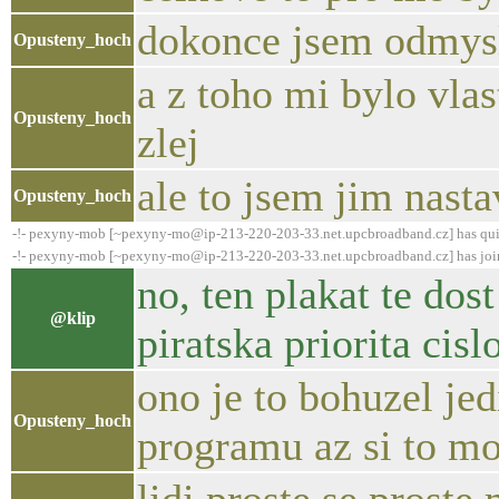
dokonce jsem odmysl
Opusteny_hoch
a z toho mi bylo vlas
Opusteny_hoch
zlej
ale to jsem jim nasta
Opusteny_hoch
-!- pexyny-mob [~pexyny-mo@ip-213-220-203-33.net.upcbroadband.cz] has qui
-!- pexyny-mob [~pexyny-mo@ip-213-220-203-33.net.upcbroadband.cz] has joi
no, ten plakat te dost
@klip
piratska priorita cisl
ono je to bohuzel je
Opusteny_hoch
programu az si to m