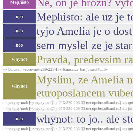
Ne, on je hrozn? vyt
Mephisto
Mephisto: ale uz je t
neo
tyjo Amelia je o dost
neo
sem myslel ze je stars
neo
Pravda, predevsim ra
whynot
-!- Coruvar [~coruvar@239-225-13-46.tmcz.cz] has joined #chliv
Myslim, ze Amelia 
whynot
europoslancem vubec,
-!- pexyny-mob [~pexyny-mo@ip-213-220-203-33.net.upcbroadband.cz] has qui
-!- pexyny-mob [~pexyny-mo@ip-213-220-203-33.net.upcbroadband.cz] has joi
whynot: to jo.. ale st
neo
-!- pexyny-mob [~pexyny-mo@ip-213-220-203-33.net.upcbroadband.cz] has qui