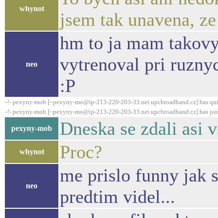
whynot
jsem tak unavena, ze
hm to ja mam takovy "
vytrenoval pri ruzny
neo
:P
-!- pexyny-mob [~pexyny-mo@ip-213-220-203-33.net.upcbroadband.cz] has qui
-!- pexyny-mob [~pexyny-mo@ip-213-220-203-33.net.upcbroadband.cz] has joi
Dneska se zdali asi 
pexyny-mob
Proc?
whynot
me prislo funny jak s
neo
predtim videl...