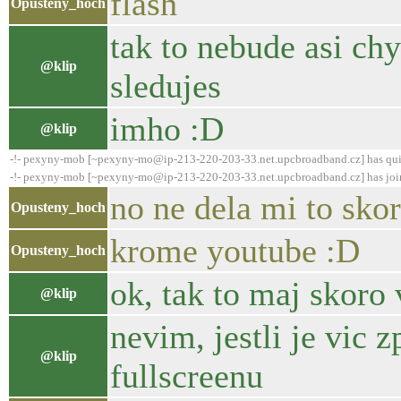
flash
Opusteny_hoch
tak to nebude asi chy
@klip
sledujes
imho :D
@klip
-!- pexyny-mob [~pexyny-mo@ip-213-220-203-33.net.upcbroadband.cz] has qui
-!- pexyny-mob [~pexyny-mo@ip-213-220-203-33.net.upcbroadband.cz] has joi
no ne dela mi to sko
Opusteny_hoch
krome youtube :D
Opusteny_hoch
ok, tak to maj skoro
@klip
nevim, jestli je vic 
@klip
fullscreenu