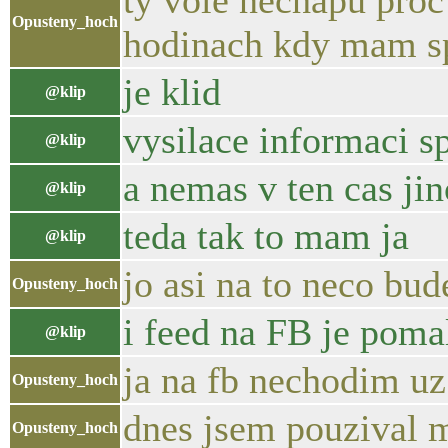
ty vole nechapu proc
Opusteny_hoch
hodinach kdy mam s
je klid
@klip
vysilace informaci s
@klip
a nemas v ten cas ji
@klip
teda tak to mam ja
@klip
jo asi na to neco bud
Opusteny_hoch
i feed na FB je pomal
@klip
ja na fb nechodim uz
Opusteny_hoch
dnes jsem pouzival 
Opusteny_hoch