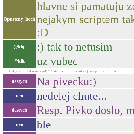
hlavne si pamatuju z
nejakym scriptem ta
Opusteny_hoch
:D
:) tak to netusim
@klip
uz vubec
@klip
-!- dastych [~plukovnik@87.224.broadband5.iol.cz] has joined #chliv
Na pivecku:)
dastych
nedelej chute...
neo
Resp. Pivko doslo, m
dastych
ble
neo