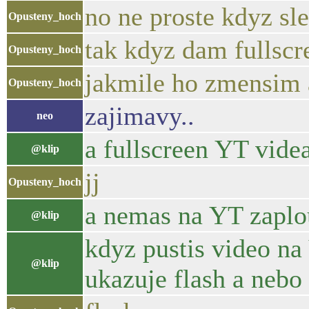
no ne proste kdyz sle
Opusteny_hoch
tak kdyz dam fullscr
Opusteny_hoch
jakmile ho zmensim a
Opusteny_hoch
zajimavy..
neo
a fullscreen YT vide
@klip
jj
Opusteny_hoch
a nemas na YT zaplo
@klip
kdyz pustis video na
@klip
ukazuje flash a neb