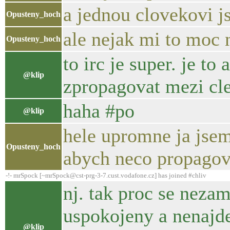
a jednou clovekovi j
Opusteny_hoch
ale nejak mi to moc 
Opusteny_hoch
to irc je super. je t
@klip
zpropagovat mezi cle
haha #po
@klip
hele upromne ja jsem
Opusteny_hoch
abych neco propagov
-!- mrSpock [~mrSpock@cst-prg-3-7.cust.vodafone.cz] has joined #chliv
nj. tak proc se nezam
uspokojeny a nenajde
@klip