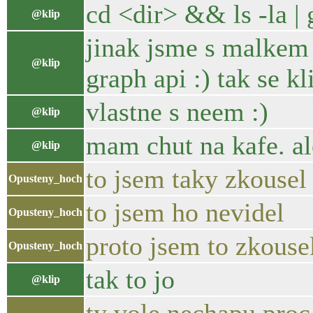
cd <dir> && ls -la |
@klip
jinak jsme s malkem
@klip
graph api :) tak se kl
vlastne s neem :)
@klip
mam chut na kafe. al
@klip
to jsem taky zkousel
Opusteny_hoch
to jsem ho nevidel
Opusteny_hoch
proto jsem to zkouse
Opusteny_hoch
tak to jo
@klip