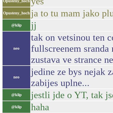
yes
Opusteny_hoch
ja to tu mam jako pl
Opusteny_hoch
jj
@klip
tak on vetsinou ten c
fullscreenem sranda
neo
zustava ve strance n
jedine ze bys nejak za
neo
zabijes uplne...
jestli jde o YT, tak
@klip
haha
@klip