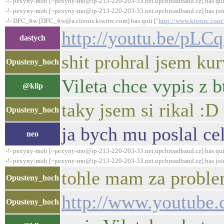
-!- pexyny-mob [~pexyny-mo@ip-213-220-203-33.net.upcbroadband.cz] has qui
-!- pexyny-mob [~pexyny-mo@ip-213-220-203-33.net.upcbroadband.cz] has joi
-!- DFC_ftw [DFC_ftw@a.clients.kiwiirc.com] has quit ["
http://www.kiwiirc.com/
http://youtu.be/pL
dastych
shit prohral jsem ku
Opusteny_hoch
Vileta chce vypis z bt
@klip
taky jsem si rikal :D
Opusteny_hoch
ja bych mu poslal ce
neo
-!- pexyny-mob [~pexyny-mo@ip-213-220-203-33.net.upcbroadband.cz] has qui
-!- pexyny-mob [~pexyny-mo@ip-213-220-203-33.net.upcbroadband.cz] has joi
tohle mam za probl
Opusteny_hoch
http://www.youtub
Opusteny_hoch