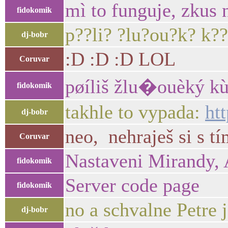
mì to funguje, zkus 
fidokomik
p??li? ?lu?ou?k? k??
dj-bobr
:D :D :D LOL
Coruvar
pøíliš žlu�ouèký kùò
fidokomik
takhle to vypada:
ht
dj-bobr
neo, nehraješ si s t
Coruvar
Nastaveni Mirandy, A
fidokomik
Server code page
fidokomik
no a schvalne Petre je
dj-bobr