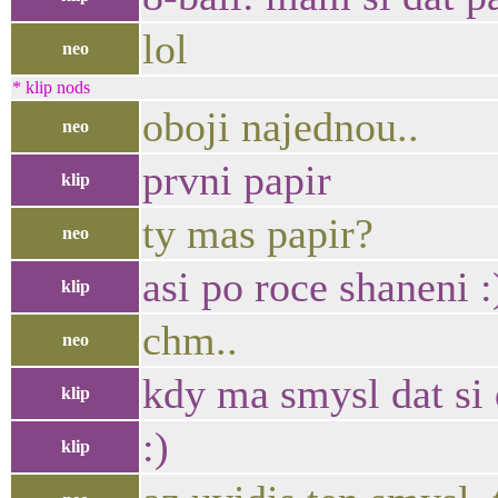
lol
neo
* klip nods
oboji najednou..
neo
prvni papir
klip
ty mas papir?
neo
asi po roce shaneni :
klip
chm..
neo
kdy ma smysl dat si 
klip
:)
klip