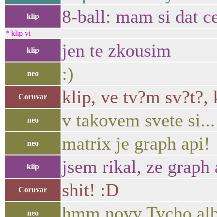
8-ball: mam si dat c
klip
* klip vi
jen te zkousim
klip
:)
neo
klip, ve tv?m sv?t?,
Coruvar
v takovem svete si...
neo
matrix je graph api!
neo
jsem rikal, ze grap
klip
shit! :D
Coruvar
hmm novy Tycho al
neo