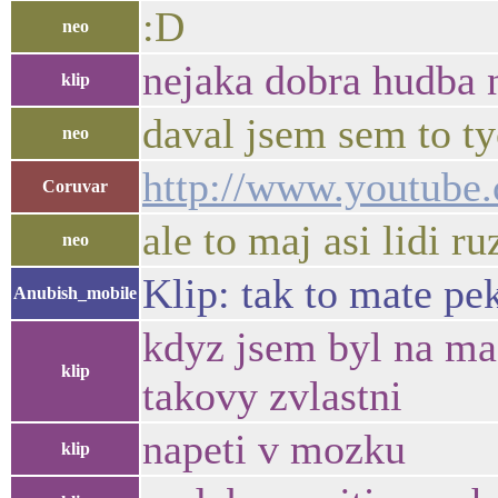
:D
neo
nejaka dobra hudba n
klip
daval jsem sem to ty
neo
http://www.youtub
Coruvar
ale to maj asi lidi ru
neo
Klip: tak to mate pek
Anubish_mobile
kdyz jsem byl na mag
klip
takovy zvlastni
napeti v mozku
klip