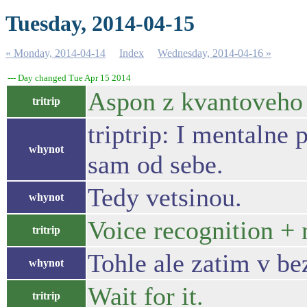
Tuesday, 2014-04-15
« Monday, 2014-04-14
Index
Wednesday, 2014-04-16 »
--- Day changed Tue Apr 15 2014
Aspon z kvantoveho
tritrip
triptrip: I mentalne 
whynot
sam od sebe.
Tedy vetsinou.
whynot
Voice recognition + 
tritrip
Tohle ale zatim v b
whynot
Wait for it.
tritrip