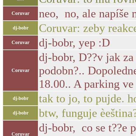
neo, no, ale napíše 
Coruvar
Coruvar: zeby reakc
dj-bobr
dj-bobr, yep :D
Coruvar
dj-bobr, D??v jak za
podobn?.. Dopoledne
Coruvar
18.00.. A parking ve
tak to jo, to pujde. 
dj-bobr
btw, funguje èeština
dj-bobr
dj-bobr, co se t??e
Coruvar