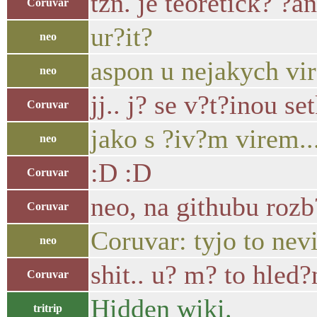
tzn. je teoretick? ?
Coruvar
ur?it?
neo
aspon u nejakych vir
neo
jj.. j? se v?t?inou s
Coruvar
jako s ?iv?m virem.
neo
:D :D
Coruvar
neo, na githubu rozb
Coruvar
Coruvar: tyjo to nev
neo
shit.. u? m? to hled
Coruvar
Hidden wiki.
tritrip