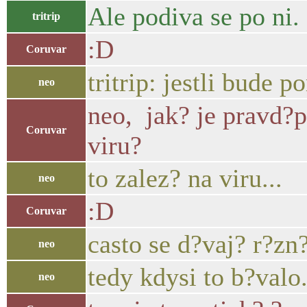
Ale podiva se po ni.
tritrip
:D
Coruvar
tritrip: jestli bude 
neo
neo, jak? je pravd?p
Coruvar
viru?
to zalez? na viru...
neo
:D
Coruvar
casto se d?vaj? r?zn?
neo
tedy kdysi to b?valo.
neo