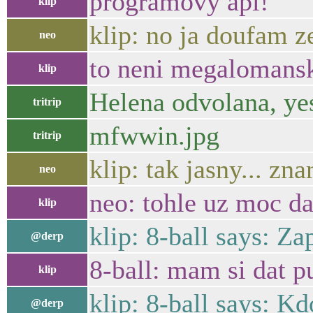
programovy api!
klip
klip: no ja doufam z
neo
to neni megalomansky
klip
Helena odvolana, ye
tritrip
mfwwin.jpg
tritrip
klip: tak jasny... zn
neo
neo: tohle uz moc da
klip
klip: 8-ball says: Z
@derp
8-ball: mam si dat p
klip
klip: 8-ball says: Kd
@derp