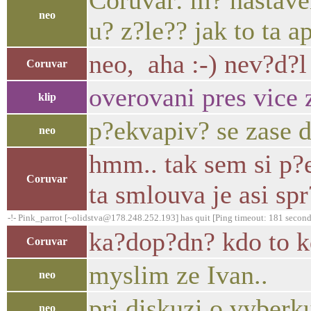
Coruvar: m? nastaven
neo
u? z?le?? jak to ta a
neo, aha :-) nev?d?l
Coruvar
overovani pres vice z
klip
p?ekvapiv? se zase 
neo
hmm.. tak sem si p?e
Coruvar
ta smlouva je asi spr
-!- Pink_parrot [~olidstva@178.248.252.193] has quit [Ping timeout: 181 second
ka?dop?dn? kdo to kd
Coruvar
myslim ze Ivan..
neo
pri diskuzi o vyberku
neo