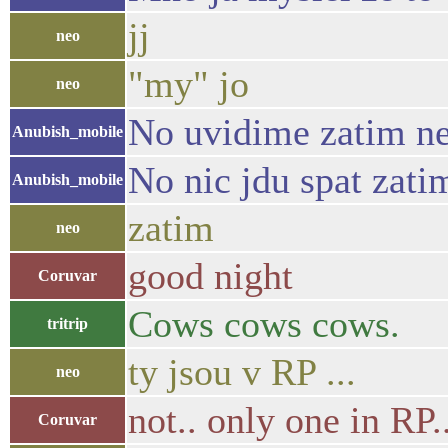
jj
neo
"my" jo
neo
No uvidime zatim n
Anubish_mobile
No nic jdu spat zati
Anubish_mobile
zatim
neo
good night
Coruvar
Cows cows cows.
tritrip
ty jsou v RP ...
neo
not.. only one in RP.
Coruvar