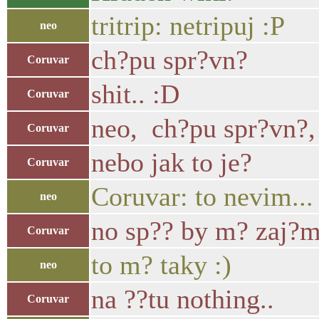
tritrip: netripuj :P
neo
ch?pu spr?vn?
Coruvar
shit.. :D
Coruvar
neo, ch?pu spr?vn?,
Coruvar
nebo jak to je?
Coruvar
Coruvar: to nevim... 
neo
no sp?? by m? zaj?m
Coruvar
to m? taky :)
neo
na ??tu nothing..
Coruvar