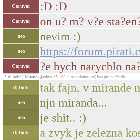
:D :D
Coruvar
on u? m? v?e sta?en
Coruvar
nevim :)
neo
https://forum.pirati
neo
?e bych narychlo na?
Coruvar
-!- dj-bobr [~Miranda@cdma-65-100.cust.vodafone.cz] has joined #chliv
tak fajn, v mirande n
dj-bobr
njn miranda...
neo
je shit.. :)
neo
a zvyk je zelezna ko
dj-bobr