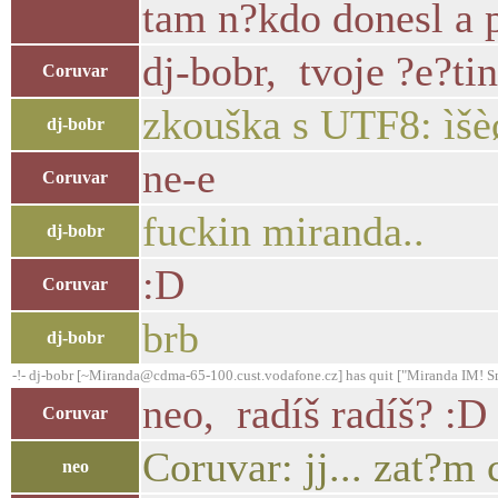
tam n?kdo donesl a po
dj-bobr, tvoje ?e?ti
Coruvar
zkouška s UTF8: ìšè
dj-bobr
ne-e
Coruvar
fuckin miranda..
dj-bobr
:D
Coruvar
brb
dj-bobr
-!- dj-bobr [~Miranda@cdma-65-100.cust.vodafone.cz] has quit ["Miranda IM! Sma
neo, radíš radíš? :D
Coruvar
Coruvar: jj... zat?m 
neo