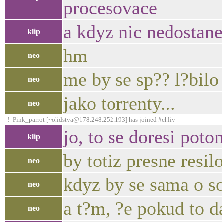
procesovace
a kdyz nic nedostanes
klip
hm
neo
me by se sp?? l?bilo
neo
jako torrenty...
neo
-!- Pink_parrot [~olidstva@178.248.252.193] has joined #chliv
jo, to se doresi poto
klip
by totiz presne resilo
neo
kdyz by se sama o so
neo
a t?m, ?e pokud to d
neo