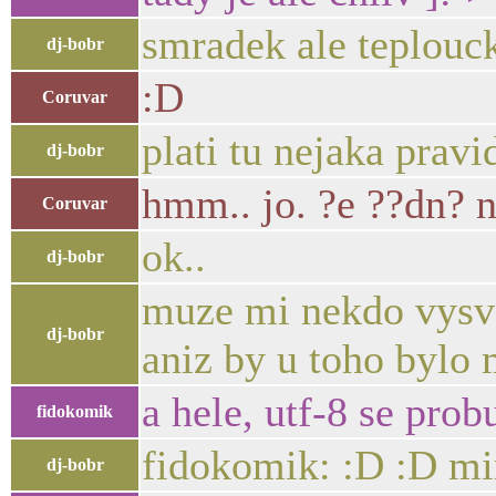
smradek ale teplouc
dj-bobr
:D
Coruvar
plati tu nejaka pravi
dj-bobr
hmm.. jo. ?e ??dn? n
Coruvar
ok..
dj-bobr
muze mi nekdo vysve
dj-bobr
aniz by u toho bylo 
a hele, utf-8 se prob
fidokomik
fidokomik: :D :D mir
dj-bobr