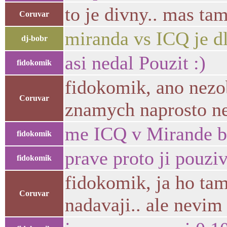
to je divny.. mas ta
Coruvar
miranda vs ICQ je d
dj-bobr
asi nedal Pouzit :)
fidokomik
fidokomik, ano nezob
Coruvar
znamych naprosto nep
me ICQ v Mirande b
fidokomik
prave proto ji pouzi
fidokomik
fidokomik, ja ho tam
Coruvar
nadavaji.. ale nevim 