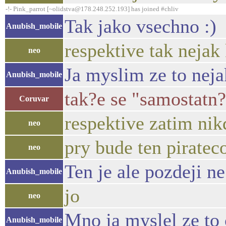
-!- Pink_parrot [~olidstva@178.248.252.193] has joined #chliv
Tak jako vsechno :)
Anubish_mobile
respektive tak nejak
neo
Ja myslim ze to nej
Anubish_mobile
tak?e se "samostatn?
Coruvar
respektive zatim nik
neo
pry bude ten pirateco
neo
Ten je ale pozdeji ne
Anubish_mobile
jo
neo
Mno ja myslel ze to 
Anubish_mobile