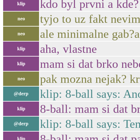
kdo byl prvni a kde?
klip
tyjo to uz fakt nevim 
neo
ale minimalne gab?
neo
aha, vlastne
klip
mam si dat brko neb
klip
pak mozna nejak? kr
neo
klip: 8-ball says: An
@derp
8-ball: mam si dat b
klip
klip: 8-ball says: Te
@derp
8-ball: mam si dat p
klip