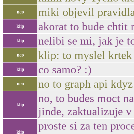
miki objevil pravidl
neo
akorat to bude chtit 
klip
nelibi se mi, jak je 
klip
klip: to myslel krte
neo
co samo? :)
klip
no to graph api kdyz
neo
no, to budes moct na
klip
jinde, zaktualizuje v 
proste si za ten pro
klip