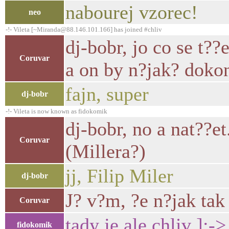
nabourej vzorec!
neo
-!- Vileta [~Miranda@88.146.101.166] has joined #chliv
dj-bobr, jo co se t?
Coruvar
a on by n?jak? doko
fajn, super
dj-bobr
-!- Vileta is now known as fidokomik
dj-bobr, no a nat??e
Coruvar
(Millera?)
jj, Filip Miler
dj-bobr
J? v?m, ?e n?jak tak
Coruvar
tady je ale chliv ]:->
fidokomik