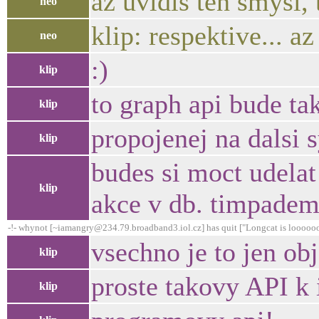
az uvidis ten smysl,
neo
klip: respektive... a
neo
:)
klip
to graph api bude ta
klip
propojenej na dalsi 
klip
budes si moct udela
klip
akce v db. timpadem
-!- whynot [~iamangry@234.79.broadband3.iol.cz] has quit ["Longcat is looooo
vsechno je to jen obj
klip
proste takovy API k
klip