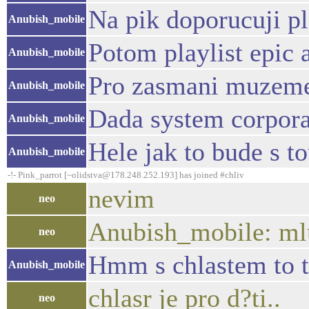
Na pik doporucuji pl
Anubish_mobile
Potom playlist epic 
Anubish_mobile
Pro zasmani muzeme 
Anubish_mobile
Dada system corpora
Anubish_mobile
Hele jak to bude s t
Anubish_mobile
-!- Pink_parrot [~olidstva@178.248.252.193] has joined #chliv
nevim
neo
Anubish_mobile: mlu
neo
Hmm s chlastem to 
Anubish_mobile
chlasr je pro d?ti..
neo