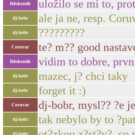
uložilo se mi to, pr
fidokomik
ale ja ne, resp. Cor
dj-bobr
?????????
dj-bobr
te? m?? good nastav
Coruvar
vidim to dobre, prvn
fidokomik
mazec, j? chci taky
dj-bobr
forget it :)
dj-bobr
dj-bobr, mysl?? ?e j
Coruvar
tak nebylo by to ?pat
dj-bobr
ot?zkou z?st?v?, co
dj-bobr