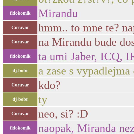
Mirandu
fidokomik
hmm.. to mne te? na
Coruvar
na Mirandu bude dos
Coruvar
ta umi Jaber, ICQ, 
fidokomik
a zase s vypadlejma
dj-bobr
kdo?
Coruvar
ty
dj-bobr
neo, si? :D
Coruvar
naopak, Miranda nez
fidokomik