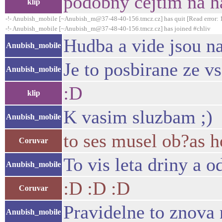
podobny cejtim na h
klip
-!- Anubish_mobile [~Anubish_m@37-48-40-156.tmcz.cz] has quit [Read error: 1
-!- Anubish_mobile [~Anubish_m@37-48-40-156.tmcz.cz] has joined #chliv
Hudba a vide jsou n
Anubish_mobile
Je to posbirane ze v
Anubish_mobile
:D
klip
K vasim sluzbam ;)
Anubish_mobile
to ses musel ob?as 
Coruvar
To vis leta driny a o
Anubish_mobile
:D :D :D
Coruvar
Pravidelne to znova
Anubish_mobile