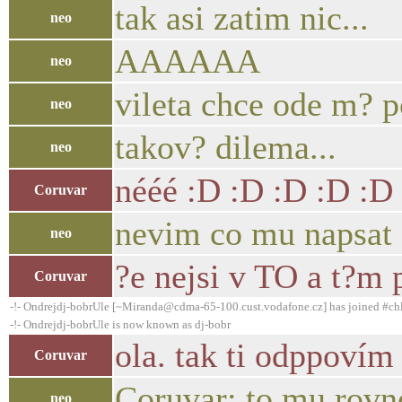
tak asi zatim nic...
neo
AAAAAA
neo
vileta chce ode m? po
neo
takov? dilema...
neo
nééé :D :D :D :D :D
Coruvar
nevim co mu napsat 
neo
?e nejsi v TO a t?m 
Coruvar
-!- Ondrejdj-bobrUle [~Miranda@cdma-65-100.cust.vodafone.cz] has joined #ch
-!- Ondrejdj-bobrUle is now known as dj-bobr
ola. tak ti odppovím
Coruvar
Coruvar: to mu rovn
neo