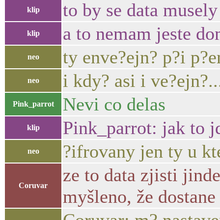
to by se data musely
klip
a to nemam jeste d
klip
ty enve?ejn? p?i p?e
neo
i kdy? asi i ve?ejn?..
neo
Nevi co delas
Pink_parrot
Pink_parrot: jak to j
klip
?ifrovany jen ty u kt
neo
ze to data zjisti jind
Coruvar
myšleno, že dostane 