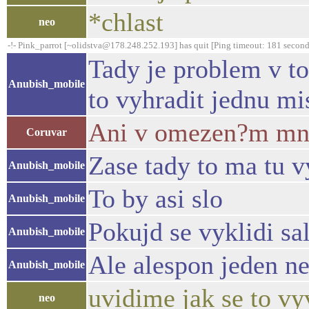
*chlast
neo
-!- Pink_parrot [~olidstva@178.248.252.193] has quit [Ping timeout: 181 second
Tady je problem v to
Anubish_mobile
to vyhradit jednu mi
Ani v omezen?m mno
Coruvar
Zase tady to ma tu 
Anubish_mobile
To by asi slo
Anubish_mobile
Pokujd se vyklidi sa
Anubish_mobile
Ale alespon jeden neb
Anubish_mobile
uvidime jak se to vy
neo