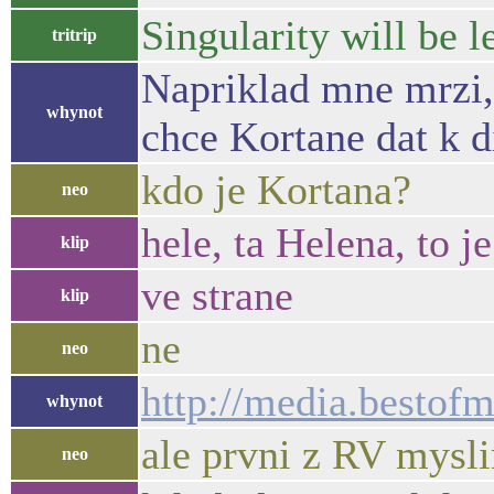
Singularity will be 
tritrip
Napriklad mne mrzi, 
whynot
chce Kortane dat k d
kdo je Kortana?
neo
hele, ta Helena, to 
klip
ve strane
klip
ne
neo
http://media.bestof
whynot
ale prvni z RV mysl
neo