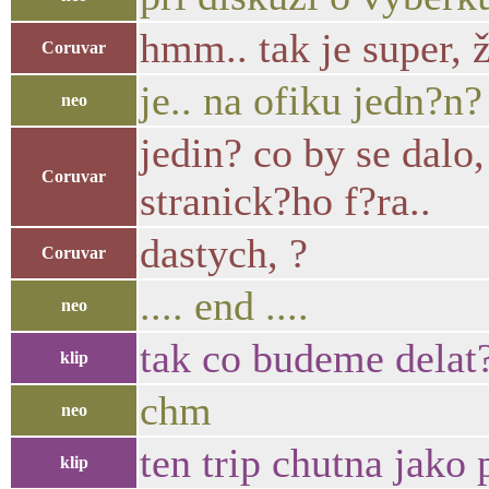
hmm.. tak je super, ž
Coruvar
je.. na ofiku jedn?n?
neo
jedin? co by se dal
Coruvar
stranick?ho f?ra..
dastych, ?
Coruvar
.... end ....
neo
tak co budeme delat
klip
chm
neo
ten trip chutna jako
klip