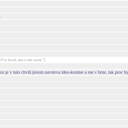
.
?ve lived, this is the worst."]
oz je v tuto chvili jenom navsteva ideo-komise u me v brne, tak proc b