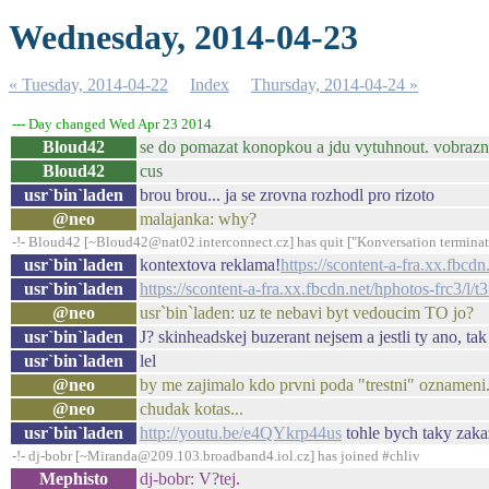
Wednesday, 2014-04-23
« Tuesday, 2014-04-22
Index
Thursday, 2014-04-24 »
--- Day changed Wed Apr 23 2014
Bloud42
se do pomazat konopkou a jdu vytuhnout. vobrazn
Bloud42
cus
usr`bin`laden
brou brou... ja se zrovna rozhodl pro rizoto
@neo
malajanka: why?
-!- Bloud42 [~Bloud42@nat02.interconnect.cz] has quit ["Konversation terminat
usr`bin`laden
kontextova reklama!
https://scontent-a-fra.xx.f
usr`bin`laden
https://scontent-a-fra.xx.fbcdn.net/hphotos-fr
@neo
usr`bin`laden: uz te nebavi byt vedoucim TO jo?
usr`bin`laden
J? skinheadskej buzerant nejsem a jestli ty ano, tak 
usr`bin`laden
lel
@neo
by me zajimalo kdo prvni poda "trestni" oznameni.
@neo
chudak kotas...
usr`bin`laden
http://youtu.be/e4QYkrp44us
tohle bych taky zaka
-!- dj-bobr [~Miranda@209.103.broadband4.iol.cz] has joined #chliv
Mephisto
dj-bobr: V?tej.