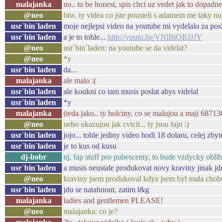
malajanka
no.. to be honest, spis chci uz vedet jak to dopadne
@neo
btw. ty videa co jste pousteli s adamem me taky nudi
usr`bin`laden
moje nejlepsi video na youtube mi vydelalo za posl
usr`bin`laden
a je to tohle...
http://youtu.be/VNlBtORJJJY
@neo
usr`bin`laden: na youtube se da videlat?
@neo
*y
usr`bin`laden
da...
malajanka
ale malo :(
usr`bin`laden
ale koukni co tam musis poslat abys videlal
usr`bin`laden
*y
malajanka
(teda jako.. ty holciny, co se malujou a maji 68713
@neo
nebo ukazujou jak cvicit... ty jsou fajn :)
usr`bin`laden
jojo... tohle jediny video hodi 18 dolaru, celej zb
usr`bin`laden
je to kus od kusu
dj-bobr
nj, fap stuff pro pubescenty, to bude vzdycky obli
usr`bin`laden
a musis neustale produkovat novy kraviny jinak j
@neo
kraviny jsem produkoval kdyz jsem byl mala chobo
usr`bin`laden
jdu se natahnout, zatim l&g
malajanka
ladies and gentlemen PLEASE!
@neo
malajanka: co je?