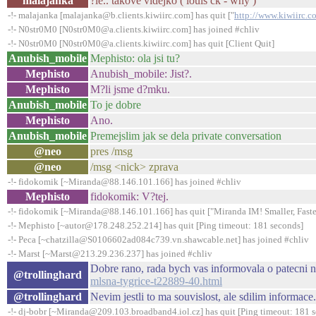
malajanka
?le.. takove videjko ( louis ck - why )
-!- malajanka [malajanka@b.clients.kiwiirc.com] has quit ["
http://www.kiwiirc.c
-!- N0str0M0 [N0str0M0@a.clients.kiwiirc.com] has joined #chliv
-!- N0str0M0 [N0str0M0@a.clients.kiwiirc.com] has quit [Client Quit]
Anubish_mobile
Mephisto: ola jsi tu?
Mephisto
Anubish_mobile: Jist?.
Mephisto
M?li jsme d?mku.
Anubish_mobile
To je dobre
Mephisto
Ano.
Anubish_mobile
Premejslim jak se dela private conversation
@neo
pres /msg
@neo
/msg <nick> zprava
-!- fidokomik [~Miranda@88.146.101.166] has joined #chliv
Mephisto
fidokomik: V?tej.
-!- fidokomik [~Miranda@88.146.101.166] has quit ["Miranda IM! Smaller, Faster
-!- Mephisto [~autor@178.248.252.214] has quit [Ping timeout: 181 seconds]
-!- Peca [~chatzilla@S0106602ad084c739.vn.shawcable.net] has joined #chliv
-!- Marst [~Marst@213.29.236.237] has joined #chliv
Dobre rano, rada bych vas informovala o patecni 
@trollinghard
mlsna-tygrice-t22889-40.html
@trollinghard
Nevim jestli to ma souvislost, ale sdilim informace.
-!- dj-bobr [~Miranda@209.103.broadband4.iol.cz] has quit [Ping timeout: 181 