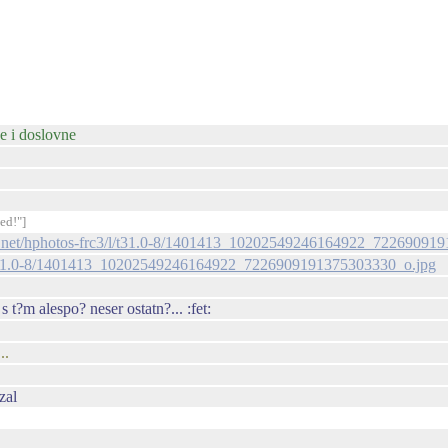
e i doslovne
ed!"]
bcdn.net/hphotos-frc3/l/t31.0-8/1401413_10202549246164922_7226909
c3/l/t31.0-8/1401413_10202549246164922_7226909191375303330_o.jpg
s t?m alespo? neser ostatn?... :fet:
..
zal