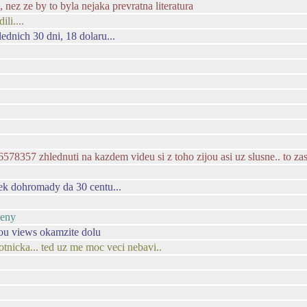
, nez ze by to byla nejaka prevratna literatura
li....
ednich 30 dni, 18 dolaru...
6578357 zhlednuti na kazdem videu si z toho zijou asi uz slusne.. to zas 
ytek dohromady da 30 centu...
beny
dou views okamzite dolu
tnicka... ted uz me moc veci nebavi..