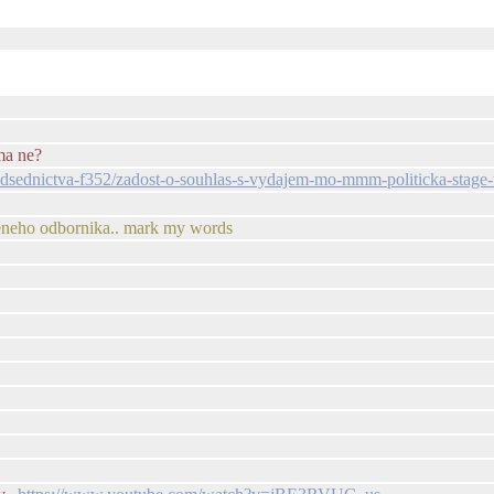
ma ne?
-predsednictva-f352/zadost-o-souhlas-s-vydajem-mo-mmm-politicka-stag
ceneho odbornika.. mark my words