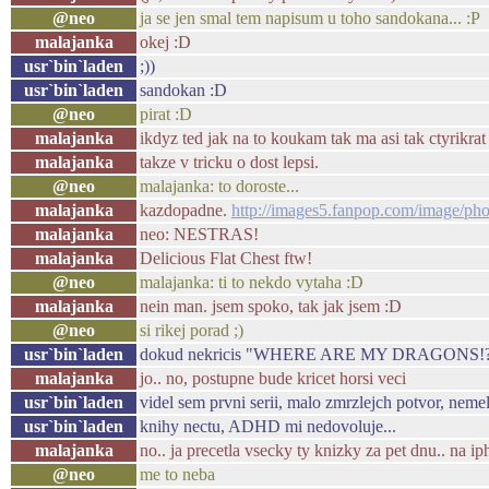
@neo
ja se jen smal tem napisum u toho sandokana... :P
malajanka
okej :D
usr`bin`laden
;))
usr`bin`laden
sandokan :D
@neo
pirat :D
malajanka
ikdyz ted jak na to koukam tak ma asi tak ctyrikra
malajanka
takze v tricku o dost lepsi.
@neo
malajanka: to doroste...
malajanka
kazdopadne.
http://images5.fanpop.com/image/p
malajanka
neo: NESTRAS!
malajanka
Delicious Flat Chest ftw!
@neo
malajanka: ti to nekdo vytaha :D
malajanka
nein man. jsem spoko, tak jak jsem :D
@neo
si rikej porad ;)
usr`bin`laden
dokud nekricis "WHERE ARE MY DRAGONS!?!" 
malajanka
jo.. no, postupne bude kricet horsi veci
usr`bin`laden
videl sem prvni serii, malo zmrzlejch potvor, neme
usr`bin`laden
knihy nectu, ADHD mi nedovoluje...
malajanka
no.. ja precetla vsecky ty knizky za pet dnu.. na i
@neo
me to neba