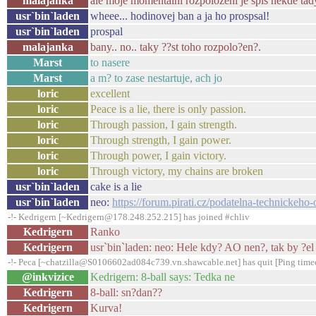
malajanka
ale moje momentalni rozpolozeni je spis nekde tad
usr`bin`laden
wheee... hodinovej ban a ja ho prospsal!
usr`bin`laden
prospal
malajanka
bany.. no.. taky ??st toho rozpolo?en?.
Marst
to nasere
Marst
a m? to zase nestartuje, ach jo
loric
excellent
loric
Peace is a lie, there is only passion.
loric
Through passion, I gain strength.
loric
Through strength, I gain power.
loric
Through power, I gain victory.
loric
Through victory, my chains are broken
usr`bin`laden
cake is a lie
usr`bin`laden
neo:
https://forum.pirati.cz/podatelna-technickeh
-!- Kedrigern [~Kedrigern@178.248.252.215] has joined #chliv
Kedrigern
Ranko
Kedrigern
usr`bin`laden: neo: Hele kdy? AO nen?, tak by ?el 
-!- Peca [~chatzilla@S0106602ad084c739.vn.shawcable.net] has quit [Ping time
@inkvizice
Kedrigern: 8-ball says: Tedka ne
Kedrigern
8-ball: sn?dan??
Kedrigern
Kurva!