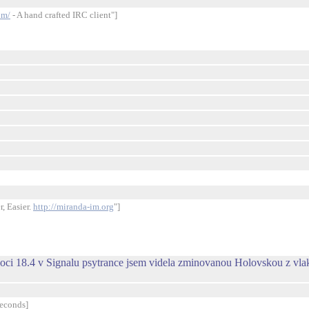
om/
- A hand crafted IRC client"]
, Easier.
http://miranda-im.org
"]
noci 18.4 v Signalu psytrance jsem videla zminovanou Holovskou z vl
seconds]