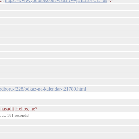
y..
https://www.youtube.com/watch?v=jBE3RVUC_us
-.-
o-odboru-f228/odkaz-na-kalendar-t21789.html
nasadit Helios, ne?
out: 181 seconds]