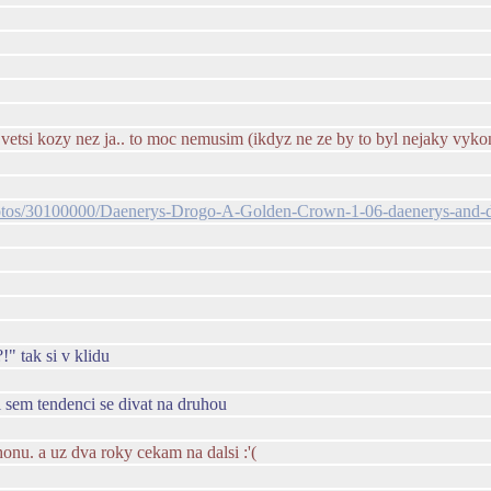
t vetsi kozy nez ja.. to moc nemusim (ikdyz ne ze by to byl nejaky vyko
hotos/30100000/Daenerys-Drogo-A-Golden-Crown-1-06-daenerys-and-
tak si v klidu
l sem tendenci se divat na druhou
phonu. a uz dva roky cekam na dalsi :'(