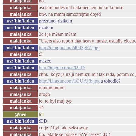
malajanka
no..
malajanka
asi tam budes mit nakonec jen pulku komise
malajanka
btw. na mmm samozrejme dojed
usr`bin`laden
prezranej rizikem
usr`bin`laden
rizotem
malajanka
2c-i je m?am m?am
malajanka
"Users also report that heavy music, usually electro
usr`bin`laden
http://i.imgur.com/40d3gF7.jpg
malajanka
:3
usr`bin`laden
mazec
usr`bin`laden
http://imgur.com/a/l2fT5
malajanka
chm.. kdyz ja uz ji nemuzu mit tak rada, potom co 
usr`bin`laden
http://i.imgur.com/1GUAjfb.jpg
a tohodle?
malajanka
mmmmmmm
malajanka
drogo
malajanka
jo, to byl muj typ
malajanka
:D
@neo
lol
usr`bin`laden
:DD
malajanka
co je :( byl fakt seksowny
malajanka
(jo, takhle se polsky p??e "sexy" :D )