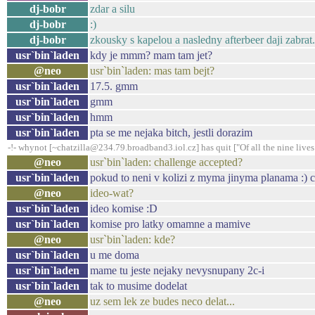
dj-bobr
zdar a silu
dj-bobr
:)
dj-bobr
zkousky s kapelou a nasledny afterbeer daji zabrat.
usr`bin`laden
kdy je mmm? mam tam jet?
@neo
usr`bin`laden: mas tam bejt?
usr`bin`laden
17.5. gmm
usr`bin`laden
gmm
usr`bin`laden
hmm
usr`bin`laden
pta se me nejaka bitch, jestli dorazim
-!- whynot [~chatzilla@234.79.broadband3.iol.cz] has quit ["Of all the nine lives I
@neo
usr`bin`laden: challenge accepted?
usr`bin`laden
pokud to neni v kolizi z myma jinyma planama :) c
@neo
ideo-wat?
usr`bin`laden
ideo komise :D
usr`bin`laden
komise pro latky omamne a mamive
@neo
usr`bin`laden: kde?
usr`bin`laden
u me doma
usr`bin`laden
mame tu jeste nejaky nevysnupany 2c-i
usr`bin`laden
tak to musime dodelat
@neo
uz sem lek ze budes neco delat...