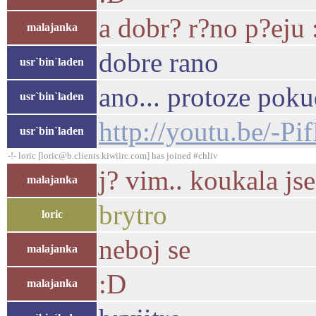
a dobr? r?no p?eju
malajanka
dobre rano
usr`bin`laden
ano... protoze poku
usr`bin`laden
http://youtu.be/-
usr`bin`laden
-!- loric [loric@b.clients.kiwiirc.com] has joined #chliv
j? vim.. koukala j
malajanka
brytro
loric
neboj se
malajanka
:D
malajanka