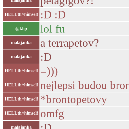
petagigov?!
malajanka
:D :D
HELLth^himself
lol fu
@klip
a terrapetov?
malajanka
:D
malajanka
=)))
HELLth^himself
nejlepsi budou bro
HELLth^himself
*brontopetovy
HELLth^himself
omfg
HELLth^himself
:D
malajanka