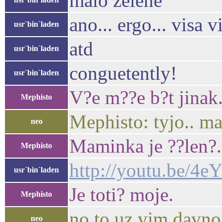
malo zelene
ano... ergo... visa v
usr`bin`laden
atd
usr`bin`laden
conguetently!
usr`bin`laden
V?e m??e b?t jinak
Mephisto
Mephisto: tyjo.. ma
neo
Maminka je ??len?.
Mephisto
http://youtu.be/
usr`bin`laden
Je toti? moje.
Mephisto
no to uz vim davno
neo