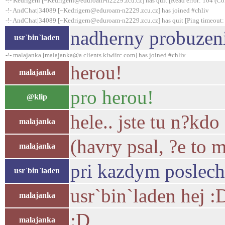
-!- Kedrigern [~Kedrigern@eduroam-n2229.zcu.cz] has quit [Read error: 104 (Con
-!- AndChat|34089 [~Kedrigern@eduroam-n2229.zcu.cz] has joined #chliv
-!- AndChat|34089 [~Kedrigern@eduroam-n2229.zcu.cz] has quit [Ping timeout:
nadherny probuzen
usr`bin`laden
-!- malajanka [malajanka@a.clients.kiwiirc.com] has joined #chliv
herou!
malajanka
pro herou!
@klip
hele.. jste tu n?k
malajanka
(havry psal, ?e to 
malajanka
pri kazdym poslech
usr`bin`laden
usr`bin`laden hej :
malajanka
:D
malajanka