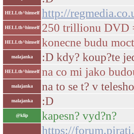
http://regmedia.co
HELLth^himself
250 trillionu DVD 
HELLth^himself
konecne budu moct 
HELLth^himself
:D kdy? koup?te je
malajanka
na co mi jako budo
HELLth^himself
na to se t? v teles
malajanka
:D
malajanka
kapesn? vyd?n?
@klip
https://forum.pira