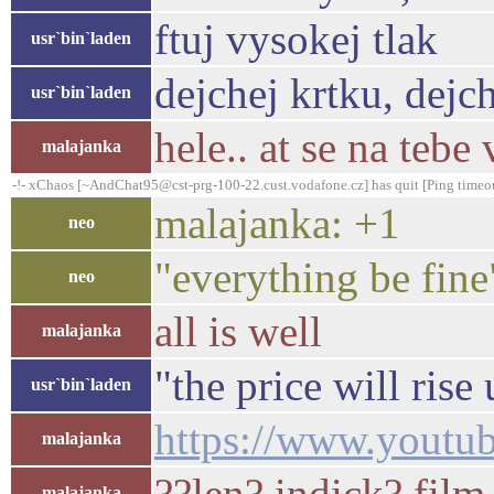
ftuj vysokej tlak
usr`bin`laden
dejchej krtku, dejc
usr`bin`laden
hele.. at se na teb
malajanka
-!- xChaos [~AndChat95@cst-prg-100-22.cust.vodafone.cz] has quit [Ping timeo
malajanka: +1
neo
"everything be fine
neo
all is well
malajanka
"the price will rise
usr`bin`laden
https://www.yout
malajanka
??len? indick? film
malajanka