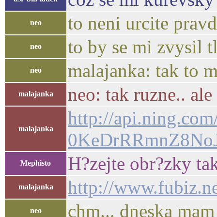
to neni urcite pravd
neo
to by se mi zvysil tl
neo
malajanka: tak to m
neo
neo: tak ruzne.. a
malajanka
http://api.ning
malajanka
0KeDrRRmnZ8NoJX
H?zejte obr?zky ta
Mephisto
http://www.fubiz.n
malajanka
chm... dneska mam 
neo