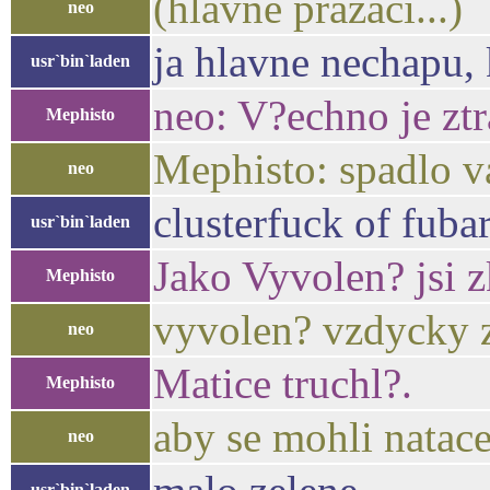
(hlavne prazaci...)
neo
ja hlavne nechapu, 
usr`bin`laden
neo: V?echno je zt
Mephisto
Mephisto: spadlo v
neo
clusterfuck of fuba
usr`bin`laden
Jako Vyvolen? jsi z
Mephisto
vyvolen? vzdycky z
neo
Matice truchl?.
Mephisto
aby se mohli natacet
neo
usr`bin`laden