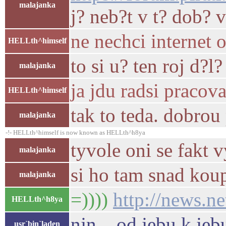
malajanka
j? neb?t v t? dob? 
ne nechci internet 
HELLth^himself
to si u? ten roj d?l?
malajanka
ja jdu radsi pracov
HELLth^himself
tak to teda. dobrou
malajanka
-!- HELLth^himself is now known as HELLth^h8ya
tyvole oni se fakt v
malajanka
si ho tam snad ko
malajanka
=))))
http://news.n
HELLth^h8ya
njn... od jebu k jeb
usr`bin`laden