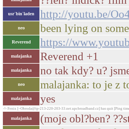
http://youtu.be/O
usr`bin`laden
been lying on some
neo
https://www.yout
Reverend
Reverend +1
malajanka
no tak kdy? u? jsme
malajanka
malajanka: to je z 
neo
yes
malajanka
-!- Fenix [~Obroda@ip-213-220-203-33.net.upcbroadband.cz] has quit [Ping tim
(moje obl?ben? ??s
malajanka