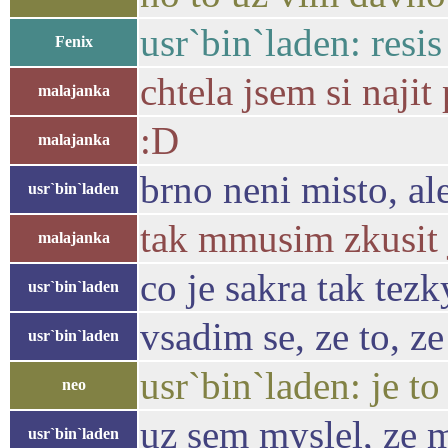
usr`bin`laden: resi
Fenix
chtela jsem si naji
malajanka
:D
malajanka
brno neni misto, ale
usr`bin`laden
tak mmusim zkusit 
malajanka
co je sakra tak tez
usr`bin`laden
vsadim se, ze to, z
usr`bin`laden
usr`bin`laden: je to
neo
uz sem myslel, ze m
usr`bin`laden