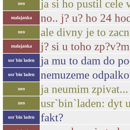
ja si ho pustil cele 
neo
no.. j? u? ho 24 h
malajanka
ale divny je to zac
neo
j? si u toho zp?v?
malajanka
ja mu to dam do po
usr`bin`laden
nemuzeme odpalkova
usr`bin`laden
ja neumim zpivat..
neo
usr`bin`laden: dyt 
neo
fakt?
usr`bin`laden