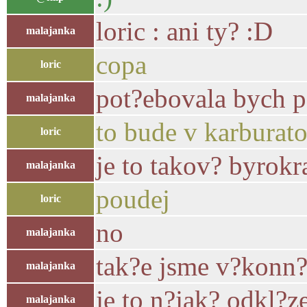
loric : ani ty? :D
malajanka
copa
loric
pot?ebovala bych 
malajanka
to bude v karburat
loric
je to takov? byrokr
malajanka
poudej
loric
no
malajanka
tak?e jsme v?konn?
malajanka
je to n?jak? odkl?z
malajanka