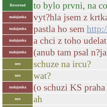
to bylo prvni, na c
Reverend
vyt?hla jsem z krtka
malajanka
pastla ho sem
http:
malajanka
a chci z toho udela
malajanka
(anub tam psal n?j
malajanka
schuze na ircu?
neo
wat?
neo
(o schuzi KS praha 
malajanka
ah
neo