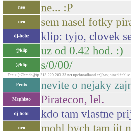
ne... :P
neo
sem nasel fotky pir
neo
klip: tyjo, clovek s
dj-bobr
uz od 0.42 hod. :)
@klip
s/0/00/
@klip
-!- Fenix [~Obroda@ip-213-220-203-33.net.upcbroadband.cz] has joined #chliv
nevite o nejaky zaj
Fenix
Piratecon, lel.
Mephisto
kdo tam vlastne pri
dj-bobr
mohl bych tam jit n
neo