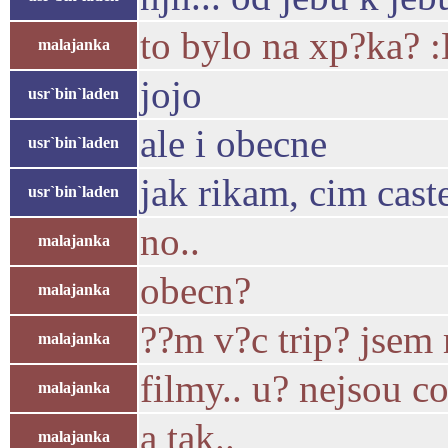
to bylo na xp?ka? 
malajanka
jojo
usr`bin`laden
ale i obecne
usr`bin`laden
jak rikam, cim caste
usr`bin`laden
no..
malajanka
obecn?
malajanka
??m v?c trip? jsem
malajanka
filmy.. u? nejsou c
malajanka
a tak..
malajanka