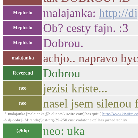
malajanka:
http://
Mephisto
Ob? cesty fajn. :3
Mephisto
Dobrou.
Mephisto
achjo.. napravo byc
malajanka
Dobrou
Reverend
jezisi kriste...
neo
nasel jsem silenou 
neo
-!- malajanka [malajanka@b.clients.kiwiirc.com] has quit ["
http://www.kiwiirc.c
-!- dj-bobr [~Miranda@cst-prg-29-250.cust.vodafone.cz] has joined #chliv
neo: uka
@klip