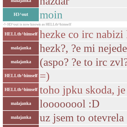
nazdar
malajanka
moin
H3^out
-!- H3^out is now known as HELLth^himself
hezke co irc nabiz
HELLth^himself
hezk?, ?e mi nejede
malajanka
(aspo? ?e to irc zv
malajanka
=)
HELLth^himself
toho jpku skoda, j
HELLth^himself
loooooool :D
malajanka
uz jsem to otevrela
malajanka