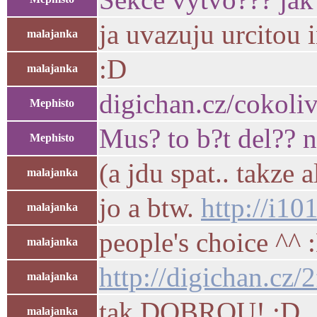
ja uvazuju urcitou i
malajanka
:D
malajanka
digichan.cz/cokoliv
Mephisto
Mus? to b?t del?? n
Mephisto
(a jdu spat.. takze 
malajanka
jo a btw.
http://i1
malajanka
people's choice ^^ 
malajanka
http://digichan.c
malajanka
tak DOBROU! :D
malajanka