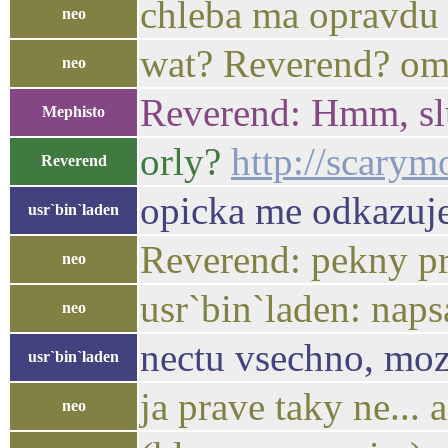
chleba ma opravdu 
neo
wat? Reverend? o
neo
Reverend: Hmm, sl
Mephisto
orly?
http://scarym
Reverend
opicka me odkazuje
usr`bin`laden
Reverend: pekny pras
neo
usr`bin`laden: naps
neo
nectu vsechno, moz
usr`bin`laden
ja prave taky ne... 
neo