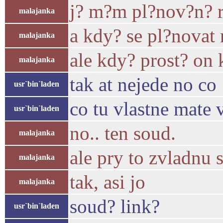
j? m?m pl?nov?n? r?
malajanka
a kdy? se pl?novat 
malajanka
ale kdy? prost? on 
malajanka
tak at nejede no co 
usr`bin`laden
co tu vlastne mate 
usr`bin`laden
no.. ten soud.
malajanka
ale pry to zvladnu
malajanka
tak, asi jo
malajanka
soud? link?
usr`bin`laden