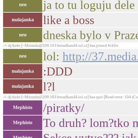
ja to tu loguju dele
neo
like a boss
malajanka
dneska bylo v Praze
neo
-!- dj-bobr [~Miranda@209.103.broadband4.iol.cz] has joined #chliv
lol:
http://37.med
neo
:DDD
malajanka
l?l
malajanka
-!- dj-bobr [~Miranda@209.103.broadband4.iol.cz] has quit [Read error: 104 (Con
/piratky/
Mephisto
To druh? lom?tko m
Mephisto
Sekce vytvo??? jak 
Mephisto