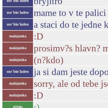
bryjitro
usr`bin`laden
mame to v te palic
usr`bin`laden
a staci do te jedne
usr`bin`laden
:D
malajanka
prosimv?s hlavn? m
malajanka
(n?kdo)
malajanka
ja si dam jeste dopo
usr`bin`laden
sorry, ale od tebe 
malajanka
:D
malajanka
:)
@klip