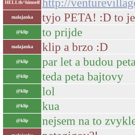
http://venturevilla
HELLth^himself
tyjo PETA! :D to j
malajanka
to prijde
@klip
klip a brzo :D
malajanka
par let a budou pet
@klip
teda peta bajtovy
@klip
lol
@klip
kua
@klip
nejsem na to zvykle
@klip