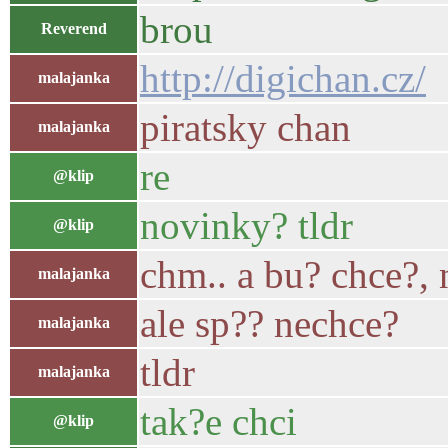
brou
Reverend
http://digichan.cz/
malajanka
piratsky chan
malajanka
re
@klip
novinky? tldr
@klip
chm.. a bu? chce?, 
malajanka
ale sp?? nechce?
malajanka
tldr
malajanka
tak?e chci
@klip