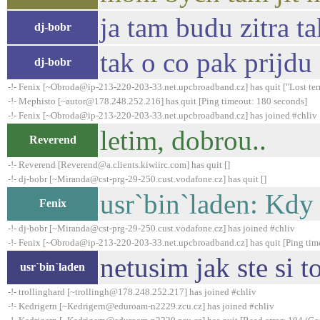
ja tam budu zitra t
dj-bobr
tak o co pak prijdu 
dj-bobr
-!- Fenix [~Obroda@ip-213-220-203-33.net.upcbroadband.cz] has quit ["Lost ter
-!- Mephisto [~autor@178.248.252.216] has quit [Ping timeout: 180 seconds]
-!- Fenix [~Obroda@ip-213-220-203-33.net.upcbroadband.cz] has joined #chliv
letim, dobrou..
Reverend
-!- Reverend [Reverend@a.clients.kiwiirc.com] has quit []
-!- dj-bobr [~Miranda@cst-prg-29-250.cust.vodafone.cz] has quit []
usr`bin`laden: Kdy
Fenix
-!- dj-bobr [~Miranda@cst-prg-29-250.cust.vodafone.cz] has joined #chliv
-!- Fenix [~Obroda@ip-213-220-203-33.net.upcbroadband.cz] has quit [Ping tim
netusim jak ste si t
usr`bin`laden
-!- trollinghard [~trollingh@178.248.252.217] has joined #chliv
-!- Kedrigern [~Kedrigern@eduroam-n2229.zcu.cz] has joined #chliv