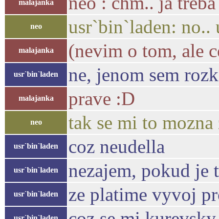
neo : chm.. ja treba
malajanka
usr`bin`laden: no..
neo
(nevim o tom, ale ce
malajanka
ne, jenom sem rozk
usr`bin`laden
prave :D
malajanka
tak se mi to mozna
neo
coz neudella
usr`bin`laden
nezajem, pokud je t
usr`bin`laden
ze platime vyvoj p
usr`bin`laden
coz se mi kurevsky 
usr`bin`laden