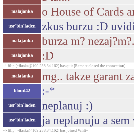
o House of Cards a
malajanka
zkus burzu :D uvid
usr`bin`laden
burza m? nezaj?m?..
malajanka
:D
malajanka
-!- filip [~fkrska@109.238.34.162] has quit [Remote closed the connection]
mg.. takze garant za
malajanka
:-*
bloud42
neplanuj :)
usr`bin`laden
ja neplanuju a sem
usr`bin`laden
-!- filip [~fkrska@109.238.34.162] has joined #chliv