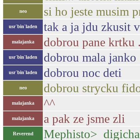
si ho jeste musim p
neo
tak a ja jdu zkusit
usr`bin`laden
dobrou pane krtku .
malajanka
dobrou mala janko 
usr`bin`laden
dobrou noc deti
usr`bin`laden
dobrou strycku fid
neo
^^
malajanka
a pak ze jsme zli
malajanka
Mephisto> digicha
Reverend