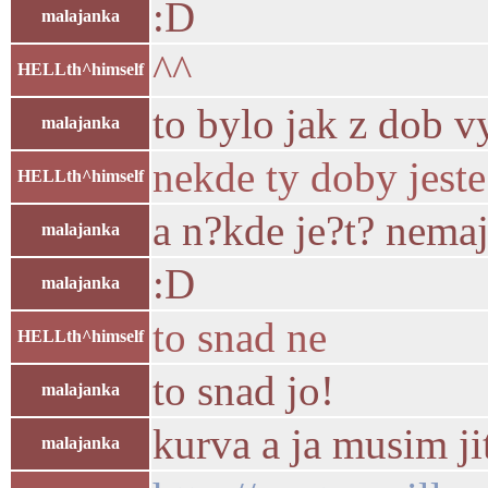
:D
malajanka
^^
HELLth^himself
to bylo jak z dob v
malajanka
nekde ty doby jeste
HELLth^himself
a n?kde je?t? nema
malajanka
:D
malajanka
to snad ne
HELLth^himself
to snad jo!
malajanka
kurva a ja musim jit
malajanka