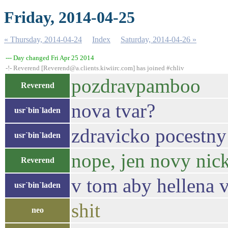
Friday, 2014-04-25
« Thursday, 2014-04-24
Index
Saturday, 2014-04-26 »
--- Day changed Fri Apr 25 2014
-!- Reverend [Reverend@a.clients.kiwiirc.com] has joined #chliv
pozdravpamboo
Reverend
nova tvar?
usr`bin`laden
zdravicko pocestny
usr`bin`laden
nope, jen novy nick
Reverend
v tom aby hellena 
usr`bin`laden
shit
neo