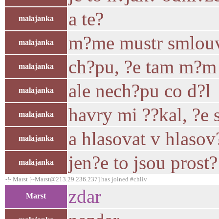
a te?
malajanka
m?me mustr smlou
malajanka
ch?pu, ?e tam m?m d
malajanka
ale nech?pu co d?l
malajanka
havry mi ??kal, ?e 
malajanka
a hlasovat v hlaso
malajanka
jen?e to jsou prost
malajanka
-!- Marst [~Marst@213.29.236.237] has joined #chliv
zdar
Marst