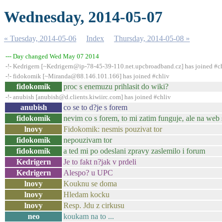
Wednesday, 2014-05-07
« Tuesday, 2014-05-06
Index
Thursday, 2014-05-08 »
--- Day changed Wed May 07 2014
-!- Kedrigern [~Kedrigern@ip-78-45-39-110.net.upcbroadband.cz] has joined #c
-!- fidokomik [~Miranda@88.146.101.166] has joined #chliv
fidokomik
proc s enemuzu prihlasit do wiki?
-!- anubish [anubish@d.clients.kiwiirc.com] has joined #chliv
anubish
co se to d?je s forem
fidokomik
nevim co s forem, to mi zatim funguje, ale na web 
lnovy
Fidokomik: nesmis pouzivat tor
fidokomik
nepouzivam tor
fidokomik
a ted mi po odeslani zpravy zaslemilo i forum
Kedrigern
Je to fakt n?jak v prdeli
Kedrigern
Alespo? u UPC
lnovy
Kouknu se doma
lnovy
Hledam kocku
lnovy
Resp. Jdu z cirkusu
neo
koukam na to ...