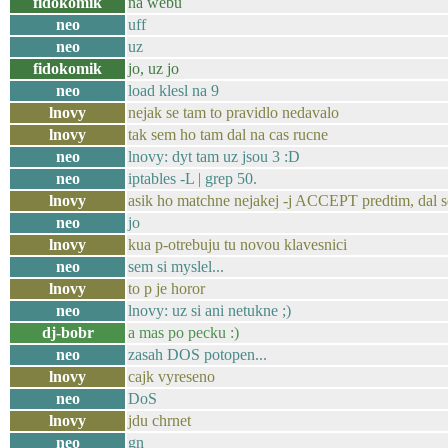
fidokomik
na webu
neo
uff
neo
uz
fidokomik
jo, uz jo
neo
load klesl na 9
lnovy
nejak se tam to pravidlo nedavalo
lnovy
tak sem ho tam dal na cas rucne
neo
lnovy: dyt tam uz jsou 3 :D
neo
iptables -L | grep 50.
lnovy
asik ho matchne nejakej -j ACCEPT predtim, dal s
neo
jo
lnovy
kua p-otrebuju tu novou klavesnici
neo
sem si myslel...
lnovy
to p je horor
neo
lnovy: uz si ani netukne ;)
dj-bobr
a mas po pecku :)
neo
zasah DOS potopen...
lnovy
cajk vyreseno
neo
DoS
lnovy
jdu chrnet
neo
gn