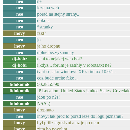
neo
ne
neo
leze na web
neo
porad na stejny strany..
neo
dokola
neo
*stranky
lnovy
fakt?
neo
jo
lnovy
ja ho dropnu
neo
uplne bezvyznamny
dj-bobr
neni to nejakej web bot?
dj-bobr
i kdyz .. forum je zatrhly v robots.txt ne?
neo
tvari se jako windows XP s firefox 10.0.1 ..
neo
coz bude urcite fake ...
fidokomik
50.28.55.90
fidokomik
IP Location: United States United States Covedal
neo
jdou po n?s!
fidokomik
NSA :)
lnovy
dropnuto
neo
lnovy: tak proc to porad leze do logu piznamu?
lnovy
byl priliz agresivni a uz je po nem
lnovy
zitra ho povolim