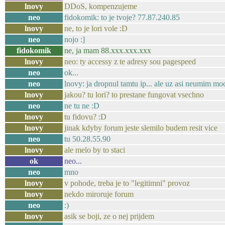
lnovy
DDoS, kompenzujeme
neo
fidokomik: to je tvoje? 77.87.240.85
lnovy
ne, to je lori vole :D
neo
nojo :]
fidokomik
ne, ja mam 88.xxx.xxx.xxx
lnovy
neo: ty accessy z te adresy sou pagespeed
neo
ok...
neo
lnovy: ja dropnul tamtu ip... ale uz asi neumim moc
lnovy
jakou? tu lori? to prestane fungovat vsechno
neo
ne tu ne :D
lnovy
tu fidovu? :D
lnovy
jinak kdyby forum jeste slemilo budem resit vice
neo
tu 50.28.55.90
lnovy
ale melo by to staci
ok
neo...
neo
mno
lnovy
v pohode, treba je to "legitimni" provoz
lnovy
nekdo miroruje forum
neo
:)
lnovy
asik se boji, ze o nej prijdem