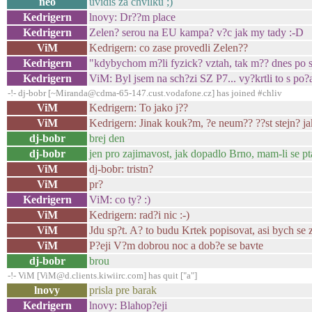
neo
uvidis za chvilku ;)
Kedrigern
lnovy: Dr??m place
Kedrigern
Zelen? serou na EU kampa? v?c jak my tady :-D
ViM
Kedrigern: co zase provedli Zelen??
Kedrigern
"kdybychom m?li fyzick? vztah, tak m?? dnes p
Kedrigern
ViM: Byl jsem na sch?zi SZ P7... vy?krtli to s po
-!- dj-bobr [~Miranda@cdma-65-147.cust.vodafone.cz] has joined #chliv
ViM
Kedrigern: To jako j??
ViM
Kedrigern: Jinak kouk?m, ?e neum?? ??st stejn? ja
dj-bobr
brej den
dj-bobr
jen pro zajimavost, jak dopadlo Brno, mam-li se pt
ViM
dj-bobr: tristn?
ViM
pr?
Kedrigern
ViM: co ty? :)
ViM
Kedrigern: rad?i nic :-)
ViM
Jdu sp?t. A? to budu Krtek popisovat, asi bych se za
ViM
P?eji V?m dobrou noc a dob?e se bavte
dj-bobr
brou
-!- ViM [ViM@d.clients.kiwiirc.com] has quit ["a"]
lnovy
prisla pre barak
Kedrigern
lnovy: Blahop?eji