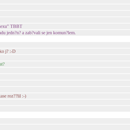
o sexu" TBBT
?adu jedn?n? a zab?vali se jen komun?lem.
ko j? :-D
at?
se roz??lil :-)