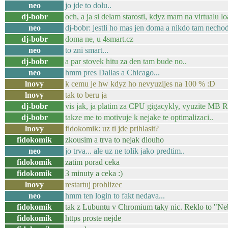
neo
jo jde to dolu..
dj-bobr
och, a ja si delam starosti, kdyz mam na virtualu l
neo
dj-bobr: jestli ho mas jen doma a nikdo tam nechodi
dj-bobr
doma ne, u 4smart.cz
neo
to zni smart...
dj-bobr
a par stovek hitu za den tam bude no..
neo
hmm pres Dallas a Chicago...
lnovy
k cemu je hw kdyz ho nevyuzijes na 100 % :D
lnovy
tak to beru ja
dj-bobr
vis jak, ja platim za CPU gigacykly, vyuzite MB R
dj-bobr
takze me to motivuje k nejake te optimalizaci..
lnovy
fidokomik: uz ti jde prihlasit?
fidokomik
zkousim a trva to nejak dlouho
neo
jo trva... ale uz ne tolik jako predtim..
fidokomik
zatim porad ceka
fidokomik
3 minuty a ceka :)
lnovy
restartuj prohlizec
neo
hmm ten login to fakt nedava...
fidokomik
tak z Lubuntu v Chromium taky nic. Reklo to "Neb
fidokomik
https proste nejde