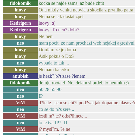
fidokomik
kocka se najde sama, az bude chtit
lnovy
Ona nikdy venku nebyla a skocila z prvniho patra
lnovy
Nema se jak dostat zpet
Kedrigern
lnovy: :(
Kedrigern
lnovy: To nen? dobr?
lnovy
Ne neni
neo
mam pocit, ze nam prochazi web nejakej agresivni 
lnovy
Doufam ze je doma
lnovy
Asik pokus o DoS
neo
vypada to tak ...
lnovy
Nemam baterku
anubish
je hezk? b?t zase ?lenem
fidokomik
doluju roota :P Ne, delam si prdel, to neumim ;)
neo
50.28.55.90
neo
IP
ViM
d?lejte. jsem se cht?l pod?vat jak dopadne hlasov?
neo
co se do n?s sere ..
ViM
jestli m? te? odst?ihnete...
neo
to je tva IP? :D
ViM
j? mysl?m, ?e ne