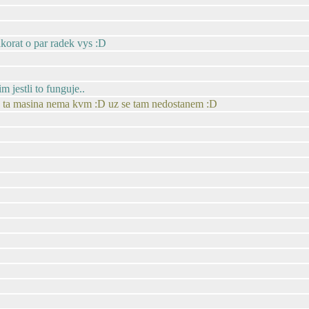
 akorat o par radek vys :D
m jestli to funguje..
ty, ta masina nema kvm :D uz se tam nedostanem :D