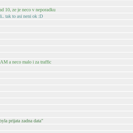
oad 10, ze je neco v neporadku
.. tak to asi neni ok :D
AM a neco malo i za traffic
yla prijata zadna data"