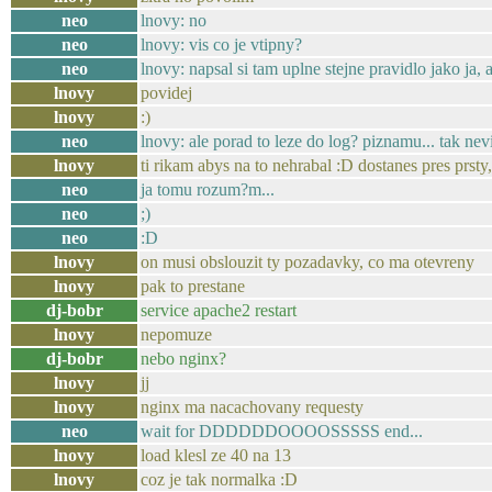
neo
lnovy: no
neo
lnovy: vis co je vtipny?
neo
lnovy: napsal si tam uplne stejne pravidlo jako ja,
lnovy
povidej
lnovy
:)
neo
lnovy: ale porad to leze do log? piznamu... tak nevi
lnovy
ti rikam abys na to nehrabal :D dostanes pres prs
neo
ja tomu rozum?m...
neo
;)
neo
:D
lnovy
on musi obslouzit ty pozadavky, co ma otevreny
lnovy
pak to prestane
dj-bobr
service apache2 restart
lnovy
nepomuze
dj-bobr
nebo nginx?
lnovy
jj
lnovy
nginx ma nacachovany requesty
neo
wait for DDDDDDOOOOSSSSS end...
lnovy
load klesl ze 40 na 13
lnovy
coz je tak normalka :D