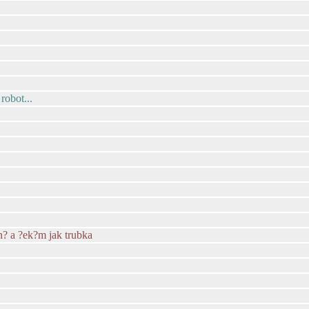
robot...
n? a ?ek?m jak trubka