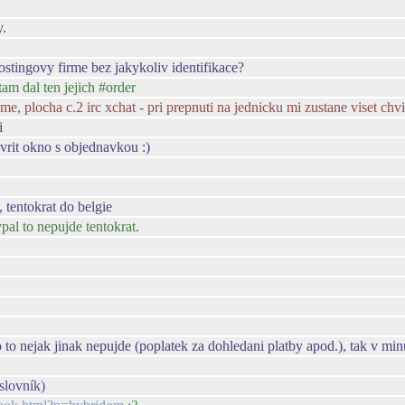
y.
hostingovy firme bez jakykoliv identifikace?
tam dal ten jejich #order
, plocha c.2 irc xchat - pri prepnuti na jednicku mi zustane viset chvil
i
vrit okno s objednavkou :)
 tentokrat do belgie
pal to nepujde tentokrat.
 to nejak jinak nepujde (poplatek za dohledani platby apod.), tak v minu
slovník)