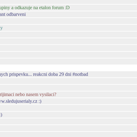
skupiny a odkazuje na etalon forum :D
tant odbarveni
ky
enych prispevku... reakcni doba 29 dni #notbad
rijimaci nebo nasem vysilaci?
ww.sledujuserialy.cz :)
:)