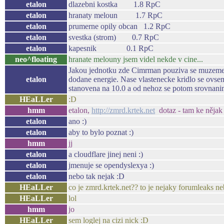
etalon
dlazebni kostka 1.8 RpC
etalon
hranaty meloun 1.7 RpC
etalon
prumerne opily obcan 1.2 RpC
etalon
svestka (strom) 0.7 RpC
etalon
kapesnik 0.1 RpC
neo^floating
hranate melouny jsem videl nekde v cine...
Jakou jednotku zde Cimrman pouziva se muzeme je
etalon
dodane energie. Nase vlastenecke kridlo se ovse
stanovena na 10.0 a od nehoz se potom srovnanim
HEaLLer
:D
hmm
etalon,
http://zmrd.krtek.net
dotaz - tam ke nějak
etalon
ano :)
etalon
aby to bylo poznat :)
hmm
jj
etalon
a cloudflare jinej neni :)
etalon
jmenuje se opendyslexya :)
etalon
nebo tak nejak :D
HEaLLer
co je zmrd.krtek.net?? to je nejaky forumleaks n
HEaLLer
lol
hmm
jo
HEaLLer
sem loglej na cizi nick :D