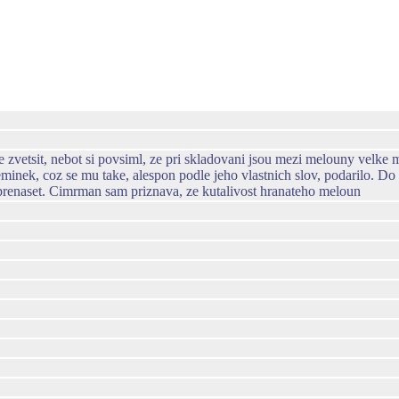
zvetsit, nebot si povsiml, ze pri skladovani jsou mezi melouny velke m
minek, coz se mu take, alespon podle jeho vlastnich slov, podarilo. D
e prenaset. Cimrman sam priznava, ze kutalivost hranateho meloun