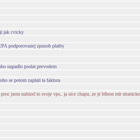
i jak cvicky
/SEPA podporovanej zpusob platby
oho napadlo poslat prevodem
 toho se potom zaplati ta faktura
c jsem nabizel to svoje vps.. ja sice chapu, ze je blbost mit stranicke