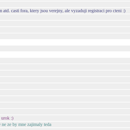
d. casti fora, ktery jsou verejny, ale vyzaduji registraci pro cteni :)
 urok :)
:D ne ze by mne zajimaly teda