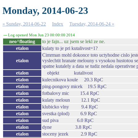
Monday, 2014-06-23
« Sunday, 2014-06-22
Index
Tuesday, 2014-06-24 »
--- Log opened Mon Jun 23 00:00:00 2014
neo^floating
to je fajn... uz jsem se lekl ze ne.
etalon
kulaty to je pri kutalivost=1?
Cimrman mohl dokonce toto uctyhodne cislo jeste 
etalon
vyslechtit hranate melouny s vysokou hustotou se
spatne kutalely a data se tudiz nedala operativn
etalon
objekt kutalivost
etalon
kulecnikova koule 20.3 RpC
etalon
ping-pongovy micek 19.5 RpC
etalon
fotbalovy mic 15.4 RpC
etalon
kulaty meloun 12.1 RpC
etalon
klubicko vlny 9.4 RpC
etalon
svestka (plod) 6.9 RpC
etalon
sud piva 6.0 RpC
etalon
dyne 3.8 RpC
etalon
stoceny jezek 2.9 RpC