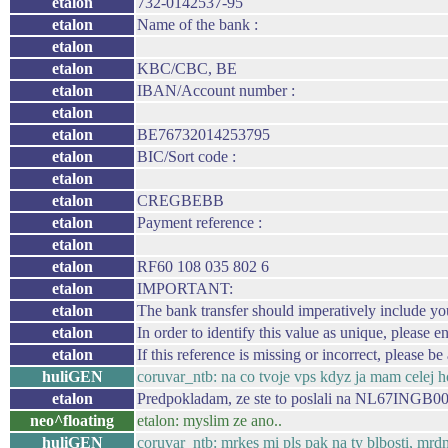
etalon
732-0142537-95
etalon
Name of the bank :
etalon
etalon
KBC/CBC, BE
etalon
IBAN/Account number :
etalon
etalon
BE76732014253795
etalon
BIC/Sort code :
etalon
etalon
CREGBEBB
etalon
Payment reference :
etalon
etalon
RF60 108 035 802 6
etalon
IMPORTANT:
etalon
The bank transfer should imperatively include y
etalon
In order to identify this value as unique, please
etalon
If this reference is missing or incorrect, please 
huliGEN
coruvar_ntb: na co tvoje vps kdyz ja mam celej h
etalon
Predpokladam, ze ste to poslali na NL67INGB
neo^floating
etalon: myslim ze ano..
huliGEN
coruvar_ntb: mrkes mi pls pak na ty blbosti, mrd