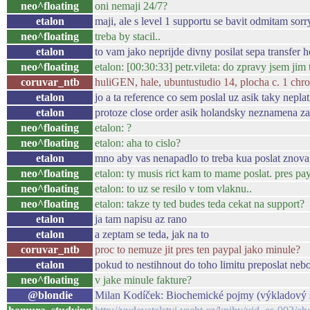
neo^floating
oni nemaji 24/7?
etalon
maji, ale s level 1 supportu se bavit odmitam sorr
neo^floating
treba by stacil..
etalon
to vam jako neprijde divny posilat sepa transfer 
neo^floating
etalon: [00:30:33] petr.vileta: do zpravy jsem jim 
coruvar_ntb
huliGEN, hale, ubuntustudio 14, plocha c. 1 chrome
etalon
jo a ta reference co sem poslal uz asik taky neplat
etalon
protoze close order asik holandsky neznamena za
neo^floating
etalon: ?
neo^floating
etalon: aha to cislo?
etalon
mno aby vas nenapadlo to treba kua poslat znova,
neo^floating
etalon: ty musis rict kam to mame poslat. pres pay
neo^floating
etalon: to uz se resilo v tom vlaknu..
neo^floating
etalon: takze ty ted budes teda cekat na support?
etalon
ja tam napisu az rano
etalon
a zeptam se teda, jak na to
coruvar_ntb
proc to nemuze jit pres ten paypal jako minule?
etalon
pokud to nestihnout do toho limitu preposlat nebo
neo^floating
v jake minule fakture?
@blondie
Milan Kodíček: Biochemické pojmy (výkladový 