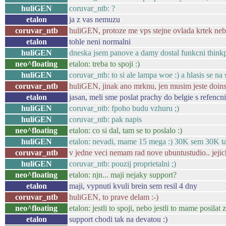
huliGEN
coruvar_ntb: ?
etalon
ja z vas nemuzu
coruvar_ntb
huliGEN, protoze me vps stejne ovlada krtek neb 
etalon
tohle neni normalni
huliGEN
dneska jsem panove a damy dostal funkcni think
neo^floating
etalon: treba to spoji :)
huliGEN
coruvar_ntb: to si ale lampa woe :) a hlasis se na 
coruvar_ntb
huliGEN, jinak ano mrknu, jen musim jeste doinsta
etalon
jasan, meli sme poslat prachy do belgie s refenc
huliGEN
coruvar_ntb: fpoho budu vzhuru ;)
huliGEN
coruvar_ntb: pak napis
neo^floating
etalon: co si dal, tam se to poslalo :)
huliGEN
etalon: nevadi, mame 15 mega :) 30K sem 30K tam
coruvar_ntb
v jedne veci nemam rad nove ubuntustudio.. jejic
huliGEN
coruvar_ntb: pouzij proprietalni ;)
neo^floating
etalon: njn... maji nejaky support?
etalon
maji, vypnuti kvuli brein sem resil 4 dny
coruvar_ntb
huliGEN, to prave delam :-)
neo^floating
etalon: jestli to spoji, nebo jestli to mame posilat 
etalon
support chodi tak na devatou :)