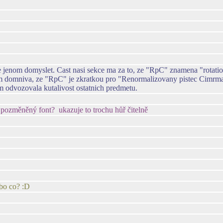
nom domyslet. Cast nasi sekce ma za to, ze "RpC" znamena "rotations 
m domniva, ze "RpC" je zkratkou pro "Renormalizovany pistec Cimrmanu
 odvozovala kutalivost ostatnich predmetu.
 pozměněný font? ukazuje to trochu hůř čitelně
ebo co? :D