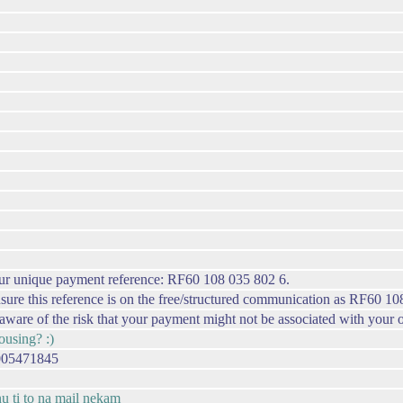
our unique payment reference: RF60 108 035 802 6.
 ensure this reference is on the free/structured communication as RF60 1
be aware of the risk that your payment might not be associated with your o
ousing? :)
0005471845
nu ti to na mail nekam