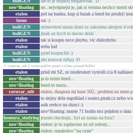
huliGEN
ale to je nejakej megatweak "D
neo^floating
ne.. nejvtipnejsi je, jak si vetsina nechce menit 
etalon
prd na banku, kup si barak a hned ho prodej! ins
hmm
tak :)
huliGEN
nemovitost musis drzet ze zakomna alespon 4 ro
huliGEN
jinak uz bych to davno delal
etalon
tak si koupis neco jinyho, vic dulezityho
etalon
treba lod
huliGEN
pytel korpuchli :)
huliGEN
jdu testovat mSpy :D
-!- coruvar_ntb [~coruvar@irc.pirati.cz] has joined #chliv
etalon
prisli mi SZ, ze moderatori vyresili cca 8 nahlas
neo^floating
ja to resim hned...
neo^floating
hned to mazu..
coruvar_ntb
etalon, diaspora mi haze 502.. problem na mem p
etalon
to stejny dela napriklad i soutez.pirati.cz nebo w
etalon
asik erekce na slunci :)
etalon
neo^floating: mame 71 hodin nez prijdem o data 
homura_studying
jenom checkuju.. byl uz tomas na foru?
neo^floating
etalon: je to zaplacene uz od soboty...
neo^floating
etalon: repsketive "na ceste"