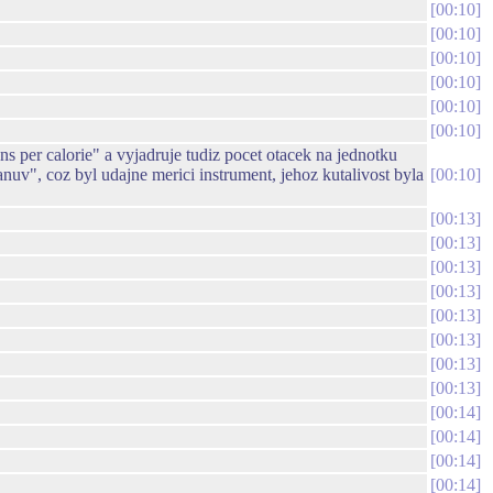
00:10
00:10
00:10
00:10
00:10
00:10
per calorie" a vyjadruje tudiz pocet otacek na jednotku
v", coz byl udajne merici instrument, jehoz kutalivost byla
00:10
00:13
00:13
00:13
00:13
00:13
00:13
00:13
00:13
00:14
00:14
00:14
00:14