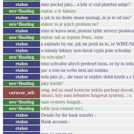
etalon
mno pockej jako... a kde si vzal platebni udaje?
neo^floating
etalon: z te faktury
etalon
a jak to na druhe strane poznaji, ze je to od nas?
neo^floating
etalon: to je jejich problem ne?
etalon
mno to kurva neni, protoze tyhle servery prodavaj
neo^floating
etalon: tak se zeptam Petra.. mmt
etalon
a zajimalo by me, jak ste prisli na to, ze WIRE
etalon
u minuly faktury sem daval vypis jeste schvalne
neo^floating
co schvalne?
etalon
mno schvalne abych predesel tomu, ze by to nek
etalon
pac o tom na webu neni ani zminka
etalon
teda jako je... ale musi se nejdriv dobit kredit a z
neo^floating
jaky kredit?
omg, ted uz snad konecne nekdo pochopi duvod, pro
coruvar_ntb
situaci, kdy nam nebudou fungovat systemy.. :-(
neo^floating
nam systemy funguji..
neo^floating
tohle jsou externi veci..
etalon
Details for the bank transfer :
etalon
Bank account :
etalon