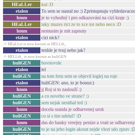
HEaLLer
kul :D
etalon
To sem se nasral no :) Zpristupnuju vyhledavacum at
hmm
je to vyhodný i pro odkazování na cizí kraje :)
HEaLLer
taky muzes rict ze to xce tor nebo neco :D
hmm
nemusim je mit zapnuty
etalon
cizi nick?
-!- HEaLLer is now known as HELLth_
etalon
tenhle je tvuj nebo jak?
-!- HELLth_ is now known as huliGEN
huliGEN
hovnovole
etalon
lel
huliGEN
na tom foru sem se objevil loglej na roje
etalon
huliGEN: ano, to je bonus:)
hmm
jj Roj si to zaslouží :)
huliGEN
a co noveho ve strane? :)
huliGEN
sem nejak nestihal ted :)
hmm
docela sranda je odbarvenej urok
huliGEN
co si s tim udelal? :D
hmm
das do banky verejny penize a vrati se odbarveny
huliGEN
to je na jeho login akorat nejde vlezt sdo zprav 