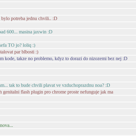
bylo potreba jednu chvili.. :D
pad 600... masina jaxwin :D
sefa TO jo? loliq :)
lovat par blbosti :)
nim kode, takze no problemo, kdyz to dorazi do nizozemi bez nej :D
... tak to bude chvili plavat ve vzduchoprazdnu noa? :D
h genitalni flash plugin pro chrome proste nefunguje jak ma
znova...