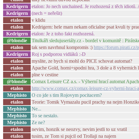
Kedrigern
etalon: Jo nech unchained. Je rozhozená z těch idiotů.
Kedrigern
(nech = neřešit)
etalon
v klidu
etalon
Kedrigern: hele mam nekam oficialne psat kvuli ty pra
Kedrigern
etalon: Je z toho fakt rozhozená.
@blondie
Titulkáři sledujuseriály.cz - bordel v komunitě : Piráts
etalon
tak sem navrhnul kompromis :)
https://forum.pirati.c
Kedrigern
Roj s podporou vidláků :-D
etalon
myslite, ze bych si mohl do PICE schovat automat?
etalon
Apache Gold, horni+spodni hra, 3 dole a 8 vyhernich li
etalon
plne v cestine
@blondie
Comax Leisure CZ a.s. - Výherní hrací automat Apac
etalon
http://www.comax.cz/comax-leisure-cz-vyherni-hraci-
Mephisto
O co jde s tim Rojovym pocitacem?
etalon
Teorie: Tomik Vymazalu pucil prachy na nejm Honzikovi
Mephisto
Ne...
Mephisto
To se nestalo.
Mephisto
Ze ne?
etalon
nevim, honzik se neozvy, nevim jestli to uz vratil
etalon
tusim, ze Tom si pujcil od Trollaji na najem