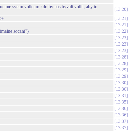
orucime svejm volicum kdo by nas byvali volili, aby to
13:20
be
13:21
13:21
ximalne socani?)
13:22
13:23
13:23
13:23
13:28
13:28
13:29
13:29
13:30
13:30
13:31
13:35
13:36
13:36
13:37
13:37