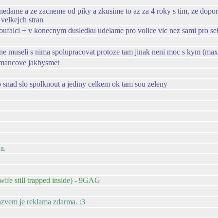
este nedame a ze zacneme od piky a zkusime to az za 4 roky s tim, ze dop
 velkejch stran
 zoufalci + v konecnym dusledku udelame pro volice vic nez sami pro se
tejne museli s nima spolupracovat protoze tam jinak neni moc s kym (ma
mancove jakbysmet
to snad slo spolknout a jediny celkem ok tam sou zeleny
a.
(wife still trapped inside) - 9GAG
azvem je reklama zdarma. :3