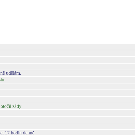
idně udělám.
lu..
otočil zády
áci 17 hodin denně.