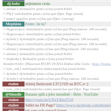
dj-bobr
prijemnou cestu
-!- aleman [~aleman@irc.pirati.cz] has joined #chliv
-!- FNj [~webchat@irc.pirati.cz] has quit [Quit: Page closed]
-!- hmm [~ppp@irc.pirati.cz] has quit [Quit: Leaving]
Mephisto
Fenix: Jsi tu?
-!- Hygroscopa [~chatzilla@irc.pirati.cz] has quit [Ping timeout: 240 seconds]
-!- Hygroscopa [~chatzilla@irc.pirati.cz] has joined #chliv
-!- dj-bobr [~dj-bobr@irc.pirati.cz] has quit [Ping timeout: 240 seconds]
-!- Hygroscopa [~chatzilla@irc.pirati.cz] has quit [Ping timeout: 240 seconds]
-!- aleman [~aleman@irc.pirati.cz] has quit [Ping timeout: 240 seconds]
-!- aleman [~aleman@irc.pirati.cz] has joined #chliv
-!- filipkrska [~fkrska@irc.pirati.cz] has joined #chliv
-blondie:#chliv- [Hlasovani RV] RV 29/2014 Změna sídla 1.kolo -
https://forum
-!- loric_wrk [~webchat@clen.ondrej.marek] has joined #chliv
-!- dj-bobr [~dj-bobr@irc.pirati.cz] has joined #chliv
-!- dj-bobr [~dj-bobr@irc.pirati.cz] has quit [Ping timeout: 240 seconds]
etalon
dobrej flashcrash LTCUSD na BTC-e :)
-!- loric_wrk [~webchat@clen.ondrej.marek] has quit [Quit: Page closed]
@blondie
Banana split a jeho moralisté - Bém - YouTube
etalon
http://youtu.be/UNsYl0soTU8
etalon
Sdilet na FB Page?
https://www.facebook.com/drugp
etalon
tak sem asik opravil forum