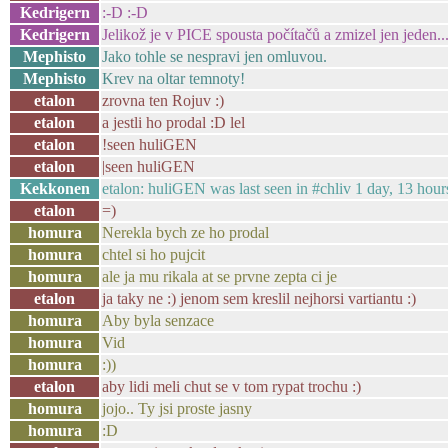
Kedrigern
:-D :-D
Kedrigern
Jelikož je v PICE spousta počítačů a zmizel jen jeden...
Mephisto
Jako tohle se nespravi jen omluvou.
Mephisto
Krev na oltar temnoty!
etalon
zrovna ten Rojuv :)
etalon
a jestli ho prodal :D lel
etalon
!seen huliGEN
etalon
|seen huliGEN
Kekkonen
etalon: huliGEN was last seen in #chliv 1 day, 13 ho
etalon
=)
homura
Nerekla bych ze ho prodal
homura
chtel si ho pujcit
homura
ale ja mu rikala at se prvne zepta ci je
etalon
ja taky ne :) jenom sem kreslil nejhorsi vartiantu :)
homura
Aby byla senzace
homura
Vid
homura
:))
etalon
aby lidi meli chut se v tom rypat trochu :)
homura
jojo.. Ty jsi proste jasny
homura
:D