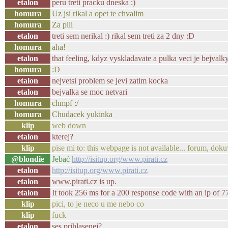
etalon
peru treti pracku dneska :)
homura
Uz jsi rikal a opet te chvalim
homura
Za pili
etalon
treti sem nerikal :) rikal sem treti za 2 dny :D
homura
aha!
etalon
that feeling, kdyz vyskladavate a pulka veci je bejvalk
homura
:D
etalon
nejvetsi problem se jevi zatim kocka
etalon
bejvalka se moc netvari
homura
chmpf :/
homura
Chudacek yukinka
klip
web down
etalon
kterej?
klip
pise mi to: this webpage is not available... forum, dok
@blondie
Jebać
http://isitup.org/www.pirati.cz
etalon
http://isitup.org/www.pirati.cz
etalon
www.pirati.cz is up.
etalon
It took 256 ms for a 200 response code with an ip of 7
klip
pici, to je neco u me nebo co
klip
fuck
etalon
ses prihlasenej?