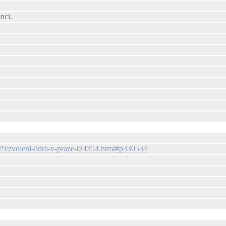
enci.
229/zvoleni-lidra-v-praze-t24354.html#p330534