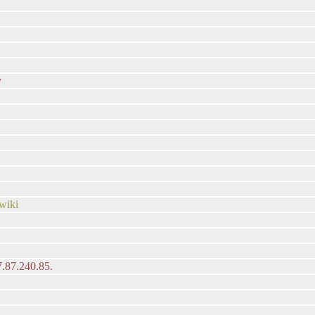
y
uwiki
7.87.240.85.