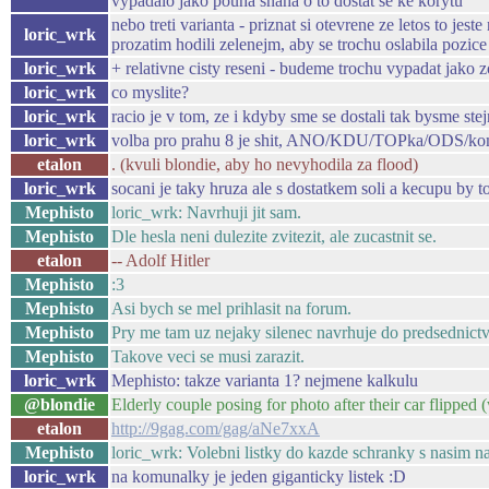
vypadalo jako pouha snaha o to dostat se ke korytu
nebo treti varianta - priznat si otevrene ze letos to j
loric_wrk
prozatim hodili zelenejm, aby se trochu oslabila pozice
loric_wrk
+ relativne cisty reseni - budeme trochu vypadat jako
loric_wrk
co myslite?
loric_wrk
racio je v tom, ze i kdyby sme se dostali tak bysme s
loric_wrk
volba pro prahu 8 je shit, ANO/KDU/TOPka/ODS/ko
etalon
. (kvuli blondie, aby ho nevyhodila za flood)
loric_wrk
socani je taky hruza ale s dostatkem soli a kecupu by 
Mephisto
loric_wrk: Navrhuji jit sam.
Mephisto
Dle hesla neni dulezite zvitezit, ale zucastnit se.
etalon
-- Adolf Hitler
Mephisto
:3
Mephisto
Asi bych se mel prihlasit na forum.
Mephisto
Pry me tam uz nejaky silenec navrhuje do predsednictv
Mephisto
Takove veci se musi zarazit.
loric_wrk
Mephisto: takze varianta 1? nejmene kalkulu
@blondie
Elderly couple posing for photo after their car flipped 
etalon
http://9gag.com/gag/aNe7xxA
Mephisto
loric_wrk: Volebni listky do kazde schranky s nasim n
loric_wrk
na komunalky je jeden giganticky listek :D