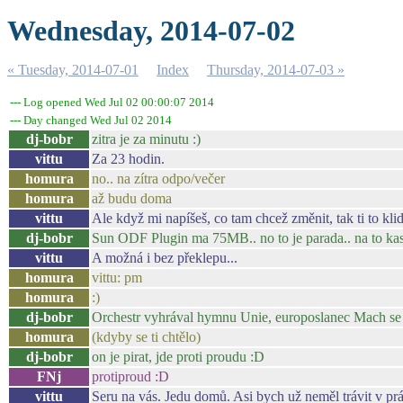
Wednesday, 2014-07-02
« Tuesday, 2014-07-01
Index
Thursday, 2014-07-03 »
--- Log opened Wed Jul 02 00:00:07 2014
--- Day changed Wed Jul 02 2014
dj-bobr
zitra je za minutu :)
vittu
Za 23 hodin.
homura
no.. na zítra odpo/večer
homura
až budu doma
vittu
Ale když mi napíšeš, co tam chcež změnit, tak ti to kl
dj-bobr
Sun ODF Plugin ma 75MB.. no to je parada.. na to kas
vittu
A možná i bez překlepu...
homura
vittu: pm
homura
:)
dj-bobr
Orchestr vyhrával hymnu Unie, europoslanec Mach se 
homura
(kdyby se ti chtělo)
dj-bobr
on je pirat, jde proti proudu :D
FNj
protiproud :D
vittu
Seru na vás. Jedu domů. Asi bych už neměl trávit v pr