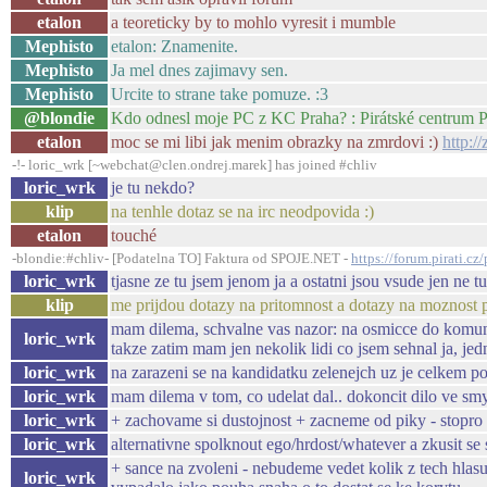
etalon
a teoreticky by to mohlo vyresit i mumble
Mephisto
etalon: Znamenite.
Mephisto
Ja mel dnes zajimavy sen.
Mephisto
Urcite to strane take pomuze. :3
@blondie
Kdo odnesl moje PC z KC Praha? : Pirátské centrum 
etalon
moc se mi libi jak menim obrazky na zmrdovi :)
http:/
-!- loric_wrk [~webchat@clen.ondrej.marek] has joined #chliv
loric_wrk
je tu nekdo?
klip
na tenhle dotaz se na irc neodpovida :)
etalon
touché
-blondie:#chliv- [Podatelna TO] Faktura od SPOJE.NET -
https://forum.pirati.c
loric_wrk
tjasne ze tu jsem jenom ja a ostatni jsou vsude jen ne t
klip
me prijdou dotazy na pritomnost a dotazy na moznost po
mam dilema, schvalne vas nazor: na osmicce do komunalu
loric_wrk
takze zatim mam jen nekolik lidi co jsem sehnal ja, j
loric_wrk
na zarazeni se na kandidatku zelenejch uz je celkem p
loric_wrk
mam dilema v tom, co udelat dal.. dokoncit dilo ve sm
loric_wrk
+ zachovame si dustojnost + zacneme od piky - stopro s
loric_wrk
alternativne spolknout ego/hrdost/whatever a zkusit se
+ sance na zvoleni - nebudeme vedet kolik z tech hlasu
loric_wrk