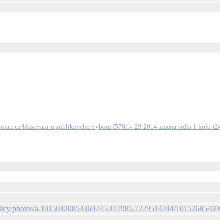
.pirati.cz/hlasovani-republikoveho-vyboru-f578/rv-29-2014-zmena-sidla-1-kolo-t
olicy/photos/a.10150420854369245.417985.7229514244/10152685469