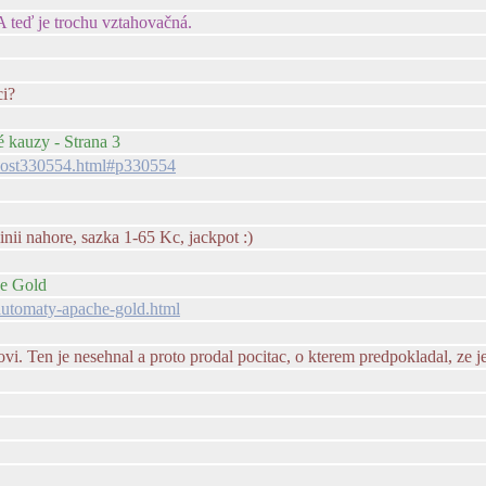
 A teď je trochu vztahovačná.
ci?
ké kauzy - Strana 3
z/post330554.html#p330554
nii nahore, sazka 1-65 Kc, jackpot :)
he Gold
automaty-apache-gold.html
. Ten je nesehnal a proto prodal pocitac, o kterem predpokladal, ze je