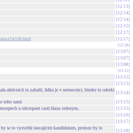
12:13
12:14
12:14
12:15
12:17
raha-t24338.html
12:17
12:28
13:07
13:07
13:08
13:12
13:12
13:13
a aktivnich to zabalil, lidka je v nemocnici, binder to odrekl
13:14
do toho sami
13:15
neuspech a odcerpani casti hlasu zelenym,
13:15
13:16
13:17
by se to vysvetlit stavajicim kandidatum, protoze by to
13:18