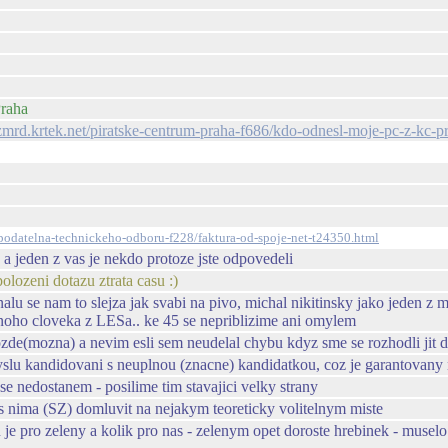
Praha
/zmrd.krtek.net/piratske-centrum-praha-f686/kdo-odnesl-moje-pc-z-kc-p
z/podatelna-technickeho-odboru-f228/faktura-od-spoje-net-t24350.html
u a jeden z vas je nekdo protoze jste odpovedeli
lozeni dotazu ztrata casu :)
 se nam to slejza jak svabi na pivo, michal nikitinsky jako jeden z mal
ednoho cloveka z LESa.. ke 45 se nepriblizime ani omylem
ozde(mozna) a nevim esli sem neudelal chybu kdyz sme se rozhodli jit 
yslu kandidovani s neuplnou (znacne) kandidatkou, coz je garantovany 
e nedostanem - posilime tim stavajici velky strany
 s nima (SZ) domluvit na nejakym teoreticky volitelnym miste
 je pro zeleny a kolik pro nas - zelenym opet doroste hrebinek - muselo 