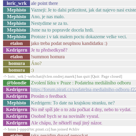
loric_wrk
ale point there
Mephisto
Vazneji: Je to dalsi prilezitost, jak dat najevo nasi exist
Mephisto
Ano, je nas malo.
Mephisto
Nestydime se za to.
Mephisto
Jsme na to popravde docela hrdi.
Mephisto
Protoze i v tak malem poctu dokazeme velke veci.
etalon
jako treba podat neuplnou kandidatku :)
Kedrigern
Je tu předsedkyně?
etalon
!summon homura
homura
Áno?
homura
:)
-!- loric_wrk [~webchat@clen.ondrej.marek] has quit [Quit: Page closed]
@blondie
Zvolení lídra v Praze : Podatelna mediálního odboru
Kedrigern
https://forum.pirati.cz/podatelna-medialniho-odboru-f
Kedrigern
Prosím o feedback
Mephisto
Kedrigern: To date na krajskou stranku, ne?
Kedrigern
No mě spíš jde o to zda počkat 4 dny, nebo to vydat.
Kedrigern
Osobně bych se na novináře vysral.
Kedrigern
Ale chápu, že někteří mají jiný názor.
-!- hmm [~ppp@irc.pirati.cz] has joined #chliv
etalon
taky nevidim duvod nepockat