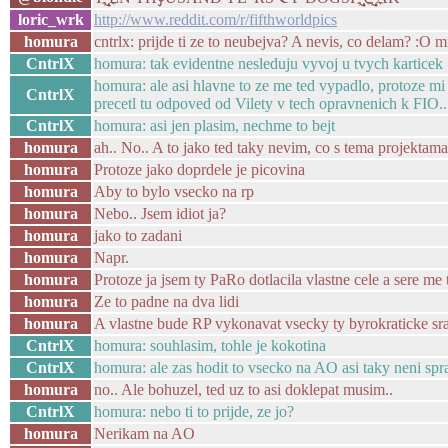
loric_wrk
http://www.reddit.com/r/fifthworldpics
homura
cntrlx: prijde ti ze to neubejva? A nevis, co delam? :O mn
CntrlX
homura: tak evidentne nesleduju vyvoj u tvych karticek
homura: ale asi hlavne to ze me ted vypadlo, protoze mi p
CntrlX
precetl tu odpoved od Vilety v tech opravnenich k FIO..
CntrlX
homura: asi jen plasim, nechme to bejt
homura
ah.. No.. A to jako ted taky nevim, co s tema projektama
homura
Protoze jako doprdele je picovina
homura
Aby to bylo vsecko na rp
homura
Nebo.. Jsem idiot ja?
homura
jako to zadani
homura
Napr.
homura
Protoze ja jsem ty PaRo dotlacila vlastne cele a sere m
homura
Ze to padne na dva lidi
homura
A vlastne bude RP vykonavat vsecky ty byrokraticke sr
CntrlX
homura: souhlasim, tohle je kokotina
CntrlX
homura: ale zas hodit to vsecko na AO asi taky neni sp
homura
no.. Ale bohuzel, ted uz to asi doklepat musim..
CntrlX
homura: nebo ti to prijde, ze jo?
homura
Nerikam na AO