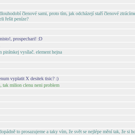
 dlouhodobí členové sami, proto tím, jak odcházejí staří členové ztrácím
li řešit peníze?
unisto!, prospechari! :D
u
den pirátskej vysílač. element hejna
um vyplatit X desitek tisic? :)
o, tak milion clenu neni problem
opádně to prosazujeme a taky vím, že svět se nejlépe mění tak, že si 