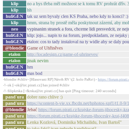
klip
no a bys třeba měl možnost se k tomu RV prohrát dřív. 3
klip
hh
huliGEN
tak uz sem byvaly clen KS Praha, nebo kdy to konci? :)
klip
hmm, strana by prostě měla poskytnout zázemí, aby mohl 
neo
vypinanim stranek a fora, chceme lidi presvedcit, ze nej
huliGEN
klip: jojo... napis to na forum, predpokladam, ze nejaky
huliGEN
etalon: cos to tady instaloval na ty widle aby se daly po
@blondie
Game of Uhřiněves
etalon
http://locadesign.cz/game-of-uhrineves/
etalon
jinak nevim
huliGEN
hm
huliGEN
mas bod
-blondie:#chliv- [Hlasovani RP] Návrh RV \(2. kolo PaRo\) -
https://forum.pirat
-!- ok [~ok@irc.pirati.cz] has joined #chliv
-!- filipkrska [~fkrska@irc.pirati.cz] has quit [Ping timeout: 240 seconds]
pand`ura
dobre rano chlive :)
pand`ura
https://scontent-b-vie.xx.fbcdn.net/hphotos-xpf1/t
@blondie
Jebać
https://forum.pirati.cz/krajske-forum-jihocesky-
pand`ura
https://forum.pirati.cz/krajske-forum-jihocesky-kraj-f
pand`ura
Lenka Kozlová, Dominika Michailidu, Ivan Bartoš"
pand`ura
to jako fakt? ivan nebude kandidovat?