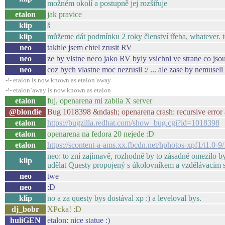
možném okolí a postupně jej rozšiřuje
etalon
jak pravice
klip
š
klip
můžeme dát podmínku 2 roky členství třeba, whatever. to j
neo
takhle jsem chtel zrusit RV
neo
ze by vlstne neco jako RV byly vsichni ve strane co jsou 
neo
coz bych vlastne moc nezrusil :/ ... ale zase by nemusel
-!- etalon is now known as etalon`away
-!- etalon`away is now known as etalon
etalon
fuj, openarena mi zabila X server
@blondie
Bug 1018398 &ndash; openarena crash: recursive error a
etalon
https://bugzilla.redhat.com/show_bug.cgi?id=1018398
etalon
openarena na fedora 20 nejede :D
etalon
https://scontent-a-ams.xx.fbcdn.net/hphotos-xpf1/t
neo: to zní zajímavě, rozhodně by to zásadně omezilo byr
klip
udělat Questy propojený s úkolovníkem a vzdělávacím s
neo
twe
neo
:D
klip
no a za questy bys dostával xp :) a leveloval bys.
dj_bobr
XPcka! :D
huliGEN
etalon: nice statue :)