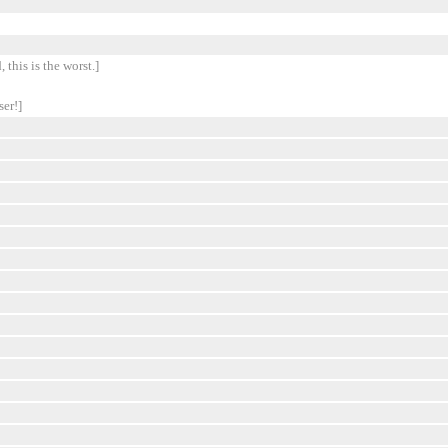
 this is the worst.]
ser!]