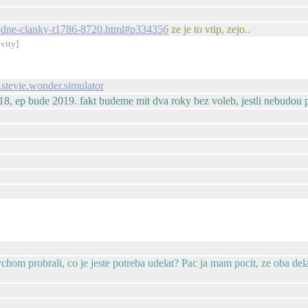
i-hodne-clanky-t1786-8720.html#p334356
ze je to vtip, zejo..
ivity]
t.stevie.wonder.simulator
, ep bude 2019. fakt budeme mit dva roky bez voleb, jestli nebudou 
hom probrali, co je jeste potreba udelat? Pac ja mam pocit, ze oba del