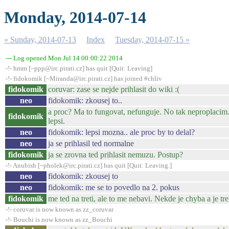
Monday, 2014-07-14
« Sunday, 2014-07-13
Index
Tuesday, 2014-07-15 »
--- Log opened Mon Jul 14 00:00:22 2014
-!- hmm [~ppp@irc.pirati.cz] has quit [Quit: Leaving]
-!- fidokomik [~Miranda@irc.pirati.cz] has joined #chliv
fidokomik
coruvar: zase se nejde prihlasit do wiki :(
neo
fidokomik: zkousej to..
a proc? Ma to fungovat, nefunguje. No tak neproplacim.
fidokomik
lepsi.
neo
fidokomik: lepsi mozna.. ale proc by to delal?
neo
ja se prihlasil ted normalne
fidokomik
ja se zrovna ted prihlasit nemuzu. Postup?
-!- Anubish [~pholek@irc.pirati.cz] has quit [Quit: Leaving.]
neo
fidokomik: zkousej to
neo
fidokomik: me se to povedlo na 2. pokus
fidokomik
me ted na treti, ale to me nebavi. Nekde je chyba a je tre
-!- coruvar is now known as zz_coruvar
-!- Bouchi is now known as zz_Bouchi