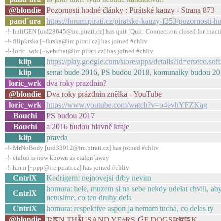
@blondie
Pozornosti hodné články : Pirátské kauzy - Strana 873
pand`ura
https://forum.pirati.cz/piratske-kauzy-f353/pozornost
-!- huliGEN [uid28645@irc.pirati.cz] has quit [Quit: Connection closed for inact
-!- filipkrska [~fkrska@irc.pirati.cz] has joined #chliv
-!- loric_wrk [~webchat@irc.pirati.cz] has joined #chliv
klip
https://play.google.com/store/apps/details?id=erseco.sof
klip
senat bude 2016, PS budou 2018, komunalky budou 2018
loric_wrk
dva roky prazdnin?
@blondie
Dva roky prázdnin znělka - YouTube
loric_wrk
https://www.youtube.com/watch?v=o4evhYFZKag
Bouchi
PS budou 2017
Bouchi
a 2016 budou hlavně kraje
klip
pravda
-!- MrNoBody [uid33912@irc.pirati.cz] has joined #chliv
-!- etalon is now known as etalon`away
-!- hmm [~ppp@irc.pirati.cz] has joined #chliv
CntrlX
Kedrigern: nejnovejsi drby nevim
homura: hele, muzem si na sebe nekdy udelat chvili, abyc
CntrlX
netusime, co ten druhy dela
CntrlX
homura: respektive aspon ja nemam tucha, co delas ty
@blondie
T˷̟͞͝҈҉ͤͨEN TH∳̈̂USAND YEᴬ̶RS ☪̓F DOGSP˷̟͞͝҈҉ͤͨͮe˷̟͞͝҈҉ͤͨAK