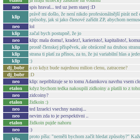
etalon
ja hraju strilecky zasadne na volantu
neo
spis hraval... ted uz jsem starej :D
právě mi došlo, že není nikdo profesionálnější pirát než
klip
způsoby, jak si jako členové zařídit ZP, abychom nemuse
neo
lol
klip
začal bych postupně, že jo
neo
klip: mala domu!, kradez!, karieristo!, kapitalisto!, kom
klip
prostě členskej příspěvek, ale obráceně na druhou stran
klip
strana ti platí za přínos, za to, že jsi variabilní hlas a je
klip
:)
dj_bobr
a co kdyz bude najednou milion clenu, zatracene?
dj_bobr
:D
neo
klip: nepriblizuje se to tomu Adamkovu navrhu vsem clen
etalon
kdyz bychom tedka nakoupili zidkoiny a platili to z toh
neo
zidcoiny?
etalon
židkoin :)
neo
ted Izraelci vsechny nasiraj...
neo
nevim zda to je perspektivni ..
etalon
židkoin pujde nahoru
neo
:)
proto píšu: "neměli bychom začít hledat způsoby?" Každ
klip