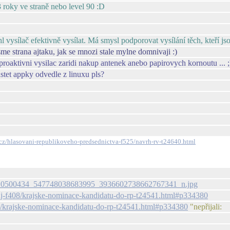
 roky ve straně nebo level 90 :D
vysílač efektivně vysílat. Má smysl podporovat vysílání těch, kteří j
sme strana ajtaku, jak se mnozi stale mylne domnivaji :)
 proaktivni vysilac zaridi nakup antenek anebo papirovych kornoutu ... ;
ustet appky odvedle z linuxu pls?
i.cz/hlasovani-republikoveho-predsednictva-f525/navrh-rv-t24640.html
1.0-9/10500434_547748038683995_3936602738662767341_n.jpg
kraj-f408/krajske-nominace-kandidatu-do-rp-t24541.html#p334380
408/krajske-nominace-kandidatu-do-rp-t24541.html#p334380
"nepřijali: