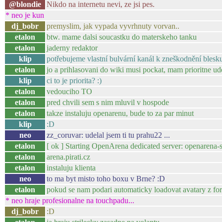
@blondie
Nikdo na internetu nevi, ze jsi pes.
* neo je kun
dj_bobr
premyslim, jak vypada vyvrhnuty vorvan..
etalon
btw. mame dalsi soucastku do materskeho tanku
etalon
jaderny redaktor
klip
potřebujeme vlastní bulvární kanál k zneškodnění blesk
etalon
jo a prihlasovani do wiki musi pockat, mam prioritne ud
klip
ci to je priorita? :)
etalon
vedouciho TO
etalon
pred chvili sem s nim mluvil v hospode
etalon
takze instaluju openarenu, bude to za par minut
klip
:D
neo
zz_coruvar: udelal jsem ti tu prahu22 ...
etalon
[ ok ] Starting OpenArena dedicated server: openarena-s
etalon
arena.pirati.cz
etalon
instaluju klienta
neo
to ma byt misto toho boxu v Brne? :D
etalon
pokud se nam podari automaticky loadovat avatary z fora
* neo hraje profesionalne na touchpadu...
dj_bobr
:D