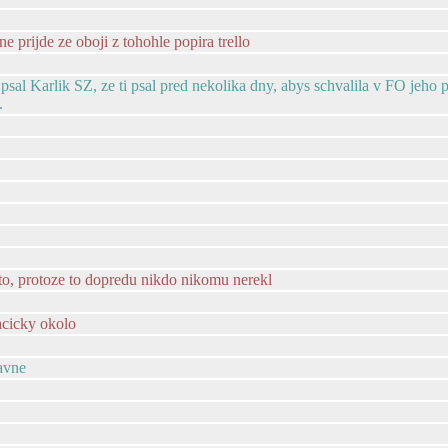
e prijde ze oboji z tohohle popira trello
sal Karlik SZ, ze ti psal pred nekolika dny, abys schvalila v FO jeho pr
.
e to, protoze to dopredu nikdo nikomu nerekl
acicky okolo
ravne