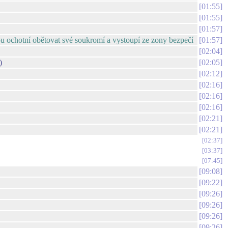
01:55
01:55
01:57
sou ochotní obětovat své soukromí a vystoupí ze zony bezpečí
01:57
02:04
)
02:05
02:12
02:16
02:16
02:16
02:21
02:21
02:37
03:37
07:45
09:08
09:22
09:26
09:26
09:26
09:26