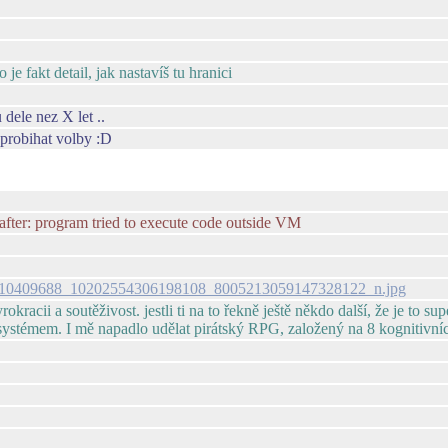
e fakt detail, jak nastavíš tu hranici
dele nez X let ..
i probihat volby :D
fter: program tried to execute code outside VM
1.0-9/10409688_10202554306198108_8005213059147328122_n.jpg
okracii a soutěživost. jestli ti na to řekně ještě někdo další, že je to
ystémem. I mě napadlo udělat pirátský RPG, založený na 8 kognitivní