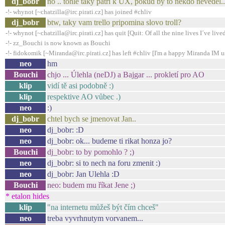
dj_bobr
no .. tohle taky patri k UX, pokud by to nekdo nevedel..
-!- whynot [~chatzilla@irc.pirati.cz] has joined #chliv
dj_bobr
btw, taky vam trello pripomina slovo troll?
-!- whynot [~chatzilla@irc.pirati.cz] has quit [Quit: Of all the nine lives I´ve lived,
-!- zz_Bouchi is now known as Bouchi
-!- fidokomik [~Miranda@irc.pirati.cz] has left #chliv [I'm a happy Miranda IM u
neo
hm
Bouchi
chjo ... Úlehla (neDJ) a Bajgar ... prokletí pro AO
klip
vidí tě asi podobně :)
klip
respektive AO vůbec .)
neo
:)
dj_bobr
chtel bych se jmenovat Jan..
neo
dj_bobr: :D
neo
dj_bobr: ok... budeme ti rikat honza jo?
Bouchi
dj_bobr: to by pomohlo ? ;)
neo
dj_bobr: si to nech na foru zmenit :)
neo
dj_bobr: Jan Ulehla :D
Bouchi
neo: budem mu říkat Jene ;)
* etalon hides
klip
"na internetu můžeš být čím chceš"
neo
treba vyvrhnutym vorvanem...