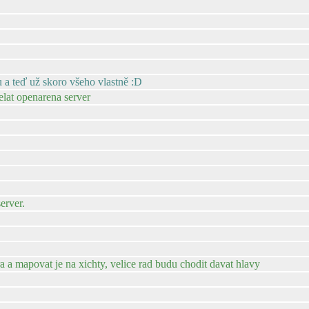
u a teď už skoro všeho vlastně :D
elat openarena server
erver.
 a mapovat je na xichty, velice rad budu chodit davat hlavy