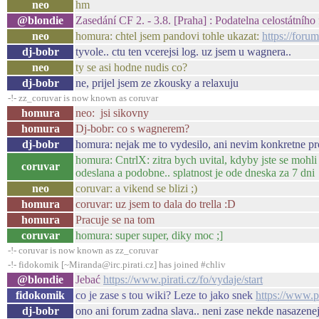
neo
hm
@blondie
Zasedání CF 2. - 3.8. [Praha] : Podatelna celostátního 
neo
homura: chtel jsem pandovi tohle ukazat:
https://foru
dj-bobr
tyvole.. ctu ten vcerejsi log. uz jsem u wagnera..
neo
ty se asi hodne nudis co?
dj-bobr
ne, prijel jsem ze zkousky a relaxuju
-!- zz_coruvar is now known as coruvar
homura
neo: jsi sikovny
homura
Dj-bobr: co s wagnerem?
dj-bobr
homura: nejak me to vydesilo, ani nevim konkretne pr
homura: CntrlX: zitra bych uvital, kdyby jste se mohli
coruvar
odeslana a podobne.. splatnost je ode dneska za 7 dni
neo
coruvar: a vikend se blizi ;)
homura
coruvar: uz jsem to dala do trella :D
homura
Pracuje se na tom
coruvar
homura: super super, diky moc ;]
-!- coruvar is now known as zz_coruvar
-!- fidokomik [~Miranda@irc.pirati.cz] has joined #chliv
@blondie
Jebać
https://www.pirati.cz/fo/vydaje/start
fidokomik
co je zase s tou wiki? Leze to jako snek
https://www.pi
dj-bobr
ono ani forum zadna slava.. neni zase nekde nasazene