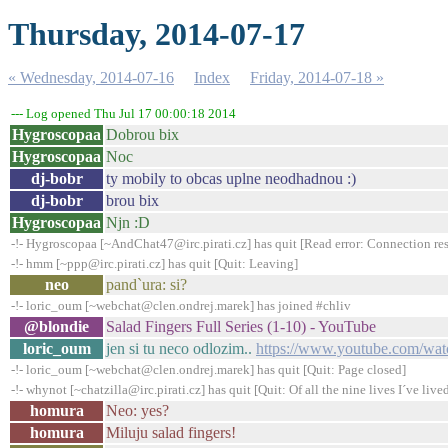
Thursday, 2014-07-17
« Wednesday, 2014-07-16
Index
Friday, 2014-07-18 »
--- Log opened Thu Jul 17 00:00:18 2014
Hygroscopaa
Dobrou bix
Hygroscopaa
Noc
dj-bobr
ty mobily to obcas uplne neodhadnou :)
dj-bobr
brou bix
Hygroscopaa
Njn :D
-!- Hygroscopaa [~AndChat47@irc.pirati.cz] has quit [Read error: Connection res
-!- hmm [~ppp@irc.pirati.cz] has quit [Quit: Leaving]
neo
pand`ura: si?
-!- loric_oum [~webchat@clen.ondrej.marek] has joined #chliv
@blondie
Salad Fingers Full Series (1-10) - YouTube
loric_oum
jen si tu neco odlozim..
https://www.youtube.com/
-!- loric_oum [~webchat@clen.ondrej.marek] has quit [Quit: Page closed]
-!- whynot [~chatzilla@irc.pirati.cz] has quit [Quit: Of all the nine lives I´ve lived,
homura
Neo: yes?
homura
Miluju salad fingers!