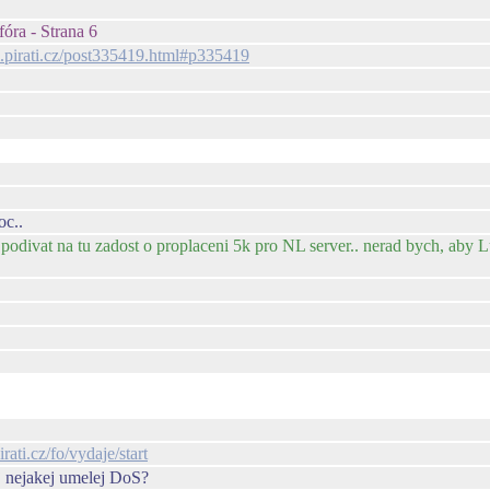
fóra - Strana 6
m.pirati.cz/post335419.html#p335419
oc..
 podivat na tu zadost o proplaceni 5k pro NL server.. nerad bych, aby 
rati.cz/fo/vydaje/start
j nejakej umelej DoS?