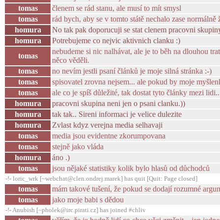
tomas
členem se rád stanu, ale musí to mít smysl
tomas
rád bych, aby se v tomto státě nechalo zase normálně 
homura
No tak pak doporucuji se stat clenem pracovni skupiny
homura
Potrebujeme co nejvic aktivnich clanku :)
nebudeme si nic nalhávat, ale je to běh na dlouhou trať
tomas
něco věděli.
tomas
no nevím jestli psaní článků je moje silná stránka :-)
tomas
spisovatel zrovna nejsem... ale pokud by moje myšlen
tomas
ale co je spíš důležité, tak dostat tyto články mezi li
homura
pracovni skupina neni jen o psani clanku.))
homura
tak tak.. Sireni informaci je velice dulezite
homura
Zvlast kdyz verejna media selhavaji
tomas
media jsou evidentne zkorumpovana
tomas
stejně jako vláda
homura
áno .)
tomas
jsou nějaké statistiky kolik bylo hlasů od důchodců
-!- loric_wrk [~webchat@clen.ondrej.marek] has quit [Quit: Page closed]
tomas
mám takové tušení, že pokud se dodají rozumné argume
tomas
jako moje babi s dědou
-!- Anubish [~pholek@irc.pirati.cz] has joined #chliv