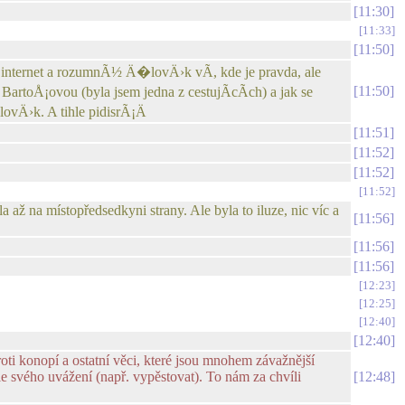
11:30
11:33
11:50
 internet a rozumnÃ½ Ä�lovÄ›k vÃ­, kde je pravda, ale
11:50
Å¡ovou (byla jsem jedna z cestujÃ­cÃ­ch) a jak se
vÄ›k. A tihle pidisrÃ¡Ä
11:51
11:52
11:52
11:52
la až na místopředsedkyni strany. Ale byla to iluze, nic víc a
11:56
11:56
11:56
12:23
12:25
12:40
12:40
roti konopí a ostatní věci, které jsou mnohem závažnější
dle svého uvážení (např. vypěstovat). To nám za chvíli
12:48