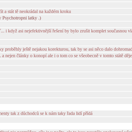
žít a stát tě neokrádal na každém kroku
 Psychotropni latky .)
... i když asi nejefektivnější řešení by bylo zrušit komplet současnou v
ky proběhly ještě nejakou korekturou, tak by se asi něco dalo dohroma
di... a nejen články o konopí ale i o tom co se všeobecně v tomto státě dě
nty tak z důchodců se k nám taky řada lidí přídá