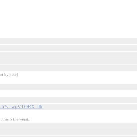
et by peer]
watch?v=wpVTORX_ifk
 this is the worst.]