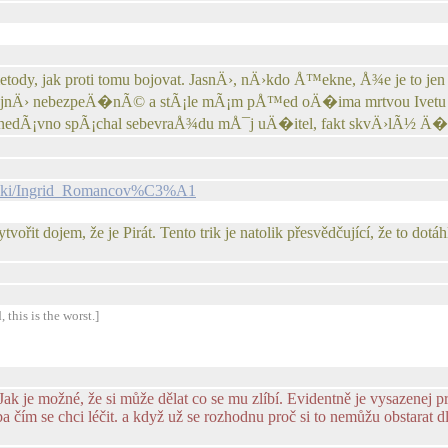
ody, jak proti tomu bojovat. JasnÄ›, nÄ›kdo Å™ekne, Å¾e je to jen
jnÄ› nebezpeÄ�nÃ© a stÃ¡le mÃ¡m pÅ™ed oÄ�ima mrtvou Ivetu Barto
 nedÃ¡vno spÃ¡chal sebevraÅ¾du mÅ¯j uÄ�itel, fakt skvÄ›lÃ½ Ä�lo
/wiki/Ingrid_Romancov%C3%A1
ořit dojem, že je Pirát. Tento trik je natolik přesvědčující, že to dotáh
 this is the worst.]
ak je možné, že si může dělat co se mu zlíbí. Evidentně je vysazenej p
ba čím se chci léčit. a když už se rozhodnu proč si to nemůžu obstarat 