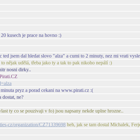
o 20 kusech je prace na hovno :)
c ted jsem dal hledat slovo "alza" a cumi to 2 minuty, nez mi vrati vysl
o nějak udělá, třeba jako ty a tak to pak nikoho nepálí :)
tr nosni dirky..
Pirati.CZ
]=alza
minuta pryz a porad cekani na www.pirati.cz :(
 dostat, ne?
last ty co se pouzivaji v fo) jsou napsany nekde uplne hrozne..
arties-cz/organization/CZ71339698
heh, jak se tam dostal Michalek, Fer