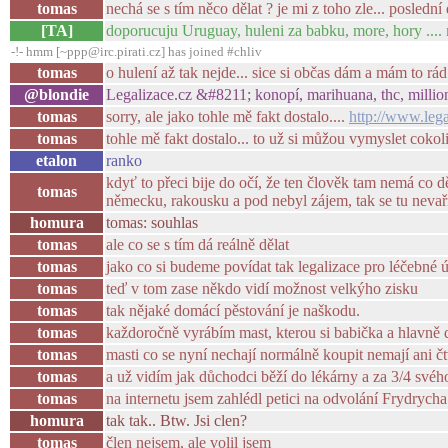
tomas
nechá se s tím něco dělat ? je mi z toho zle... posled
[TA]
doporucuju Uruguay, huleni za babku, more, hory ....
-!- hmm [~ppp@irc.pirati.cz] has joined #chliv
tomas
o hulení až tak nejde... sice si občas dám a mám to rád :
@blondie
Legalizace.cz &#8211; konopí, marihuana, thc, milli
tomas
sorry, ale jako tohle mě fakt dostalo....
http://www.lega
tomas
tohle mě fakt dostalo... to už si můžou vymyslet cokol
etalon
ranko
kdyť to přeci bije do očí, že ten člověk tam nemá co dě
tomas
německu, rakousku a pod nebyl zájem, tak se tu nevaří
homura
tomas: souhlas
tomas
ale co se s tím dá reálně dělat
tomas
jako co si budeme povídat tak legalizace pro léčebné úč
tomas
teď v tom zase někdo vidí možnost velkýho zisku
tomas
tak nějaké domácí pěstování je naškodu.
tomas
každoročně vyrábím mast, kterou si babička a hlavně 
tomas
masti co se nyní nechají normálně koupit nemají ani č
tomas
a už vidím jak důchodci běží do lékárny a za 3/4 svéh
tomas
na internetu jsem zahlédl petici na odvolání Frydrych
homura
tak tak.. Btw. Jsi clen?
tomas
člen nejsem, ale volil jsem