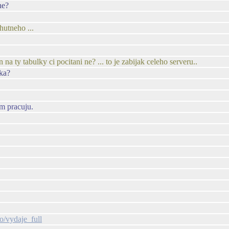
ne?
hutneho ...
 na ty tabulky ci pocitani ne? ... to je zabijak celeho serveru..
tka?
om pracuju.
fo/vydaje_full