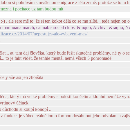
ní dobou si pohrávám s myšlenou emigrace z této země, protože se to tu h
 mozna i pocitace uz tam budou mit
-) , ale sere mě to, že si ten kokot dělá co se mu zlíbí... teda nejen on 
on marihuana march, cannabis social clubs &raquo; Archiv &raquo; Ne
lizace.cz/2014/07/nepestujes-ale-vybaveni-mas/
i
lat... ať tam daj člověka, který bude řešit skutečné problémy, né ty o se
... to je fakt vidět, že tenhle mentál nemá všech 5 pohromadě
ely vše asi jen zhoršila
děda, který má velké problémy s bolestí končetin a kloubů nemůže vyna
tvrtinový účinek
o důchodu si koupí konopí ...
a z funkce. je vůbec reálné touto formou dosáhnout jeho odvolání a zaj