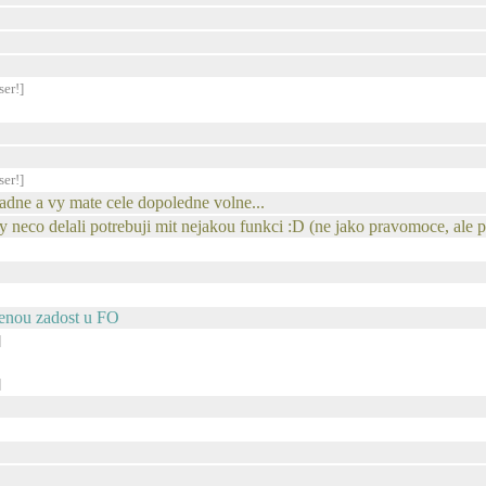
ser!]
ser!]
dne a vy mate cele dopoledne volne...
aby neco delali potrebuji mit nejakou funkci :D (ne jako pravomoce, ale p
nenou zadost u FO
]
]