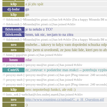
klip
a já jdu spát
dj-bobr
gn
klip
gn
-!- fidokomik [~Miranda@irc.pirati.cz] has left #chliv [I'm a happy Miranda IM u
-!- fidokomik [~Miranda@irc.pirati.cz] has joined #chliv
fidokomik
je tu nekdo z TO?
fidokomik
hmm, tak nic, necjam to na zitra
-!- fidokomik [~Miranda@irc.pirati.cz] has left #chliv [I'm a happy Miranda IM u
neo
muhehe... takovy to kdyz vam dopoledni schuzka odpa
neo
klip: jsem si uvedomil, ze jsou fakt lide, kteri pro to 
-!- hmm [~ppp@irc.pirati.cz] has joined #chliv
hmm
zdar
-!- pexyny-mob [~pexyny-mo@irc.pirati.cz] has joined #chliv
CntrlX
zz_coruvar: v podatelne mas reakci -- potrebuju vypl
-!- pexyny-mob [~pexyny-mo@irc.pirati.cz] has quit [Ping timeout: 240 seconds
-!- pexyny-mob [~pexyny-mo@irc.pirati.cz] has joined #chliv
-!- pexyny-mob [~pexyny-mo@irc.pirati.cz] has quit [Ping timeout: 240 seconds
klip
neo: nepotrebuji funkci, ale roli :)
-!- loric_wrk [~webchat@clen.ondrej.marek] has joined #chliv
neo
http://www.rouming.cz/upload/C_a_H_Question.gif
neo
:)