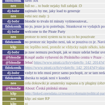
fidokomik
slem 50x
neo
full no .. to bude nejaky full zabijak :D
dj-bobr
zajimalo by me, jaky load to generuje
neo
vetsi nez maly :)
dj-bobr
blondie to trvalo tri minuty vytimeoutovat..
fidokomik
no jo, jenze ja to potrebuju. Strankovat ve vydajich p
dj-bobr
welcome to the Pirate Party
neo
protoze to neni system na to na co ho pouzivate
fidokomik
no protoze nic lepsiho neni, tak se pouziva co je. Navi
klip
nic lepšího není, protože se vždycky najde někdo, kdo t
dj-bobr
ja zase nemuzu pochopit, jak se muze udelat bedar uvni
@blondie
Koupě audio vybavení do Pirátského centra v Praze - 
@blondie
Jebać
https://www.pirati.cz/fo/vydaje/fo_142_2014?s[
fidokomik
https://www.pirati.cz/fo/vydaje/fo_142_2014?s[]=alza
dj-bobr
vzdyt to telo musi prece samo pochopit, ze se tam neda
fidokomik
dneska to nejak neni v kondici
neo
cela dokuwiki je amatersky napsana a ty pluginy (obzv
@blondie
About: Česká pirátská strana
klip
http://linked.opendata.cz/resource/domain/political-p
neo
klip: asi stare RP
klip
nj