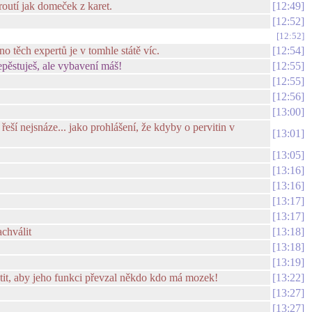
routí jak domeček z karet.
12:49
12:52
12:52
ono těch expertů je v tomhle státě víc.
12:54
pěstuješ, ale vybavení máš!
12:55
12:55
12:56
13:00
 řeší nejsnáze... jako prohlášení, že kdyby o pervitin v
13:01
13:05
13:16
13:16
13:17
13:17
chválit
13:18
13:18
13:19
istit, aby jeho funkci převzal někdo kdo má mozek!
13:22
13:27
13:27