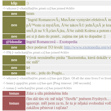
klip
:)
-!- whynot [~chatzilla@irc.pirati.cz] has joined #chliv
neo
hmm
"Ingrid RomancovÃ¡ MusÃ­me vymyslet efektivnÃ­ met
neo
pÅ™esto si myslÃ­m, Å¾e takovÃ© jednÃ¡nÃ­ je kra
smÃ¡li na VÃ¡clavÃ¡ku, Å¾e zabili Kolesu a potom
neo
asi si ji dam do pratel.. zajima me jak to dopadne :]
@blondie
Ingrid Romancová – Exotopedia
neo
chce podavat TO kvuli:
http://www.exotopedia.org
-!- FNj [~webchat@irc.pirati.cz] has joined #chliv
Výrok neznámého piráta "Iluzionistka, která dokáže vytv
neo
nic míň"
neo
lel
neo
no nic.. jedu do Praglu...
-!- whynot [~chatzilla@irc.pirati.cz] has quit [Quit: Of all the nine lives I´ve lived,
-!- hmm [~ppp@irc.pirati.cz] has quit [Ping timeout: 240 seconds]
-!- tomas [~webchat@irc.pirati.cz] has joined #chliv
tomas
Zdar a sílu pirátskému lidu
čím dál tím víc mě trápí "člověk" jménem Frydrych... J
tomas
ignoruje. měl jsem za to, že tu je nějaká svobodná vol
zakážou pěstovat i rajčata?