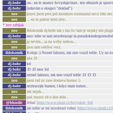
dj-bobr
ou.. na te strance fo/vydaje/start.. ten obrazek je sprav
dj-bobr
(mluvim o sloupci "doklad")
neo
prave jsem pres pul monitoru rozmaznul neco fakt nec
neo
... uz to patrne neni zive..
* neo zabijak
neo
fidokomik dj-bobr tak s tim fo/ tam je nejaky ten plugin
dj-bobr
neo: tobe se tam nezobrazuje ta pseudokinderpornofo
neo
ja nevim... ja na weby nelezu...
neo
jsou tam osklive veci.
fidokomik
Kolaja :) Nemel fakturu, tak tam vrazil tohle. Uz na t
neo
aha :D
dj-bobr
lol
dj-bobr
:D :D moc lol
dj-bobr
nemel fakturu, tak tam vrazil tohle :D :D :D
neo
jsem rad ze zase dostava humor :)
dj-bobr
neztracejte humor, i kdyz mate tumor..
neo
tak nejak...
neo
pak muzes zit o den dele..
@blondie
Jebać
https://www.pirati.cz/fo/vydaje_full
fidokomik
ale tohle se mi nezobrazi vubec
https://www.pirati.cz/