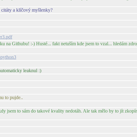
 citáty a klíčový myšlenky?
er3.pdf
 na Githubu! :-) Husté... fakt netuším kde jsem to vzal... hledám zdro
topython3
 automaticky leaknul :)
mu to pujde..
dy jsem to sám do takové kvality nedotáh. Ale tak mělo by to jít zkopír