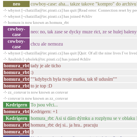
neo
cowboy-case: aha... takze takove "kompro" do archivu?
-!- whynot [~chatzilla@irc.pirati.cz] has quit [Read error: Connection reset by pe
-!- whynot [~chatzilla@irc.pirati.cz] has joined #chliv
-!- homura is now known as homura_rbt
cowboy-
neo: no, tak zase se dycky muze rict, ze se hulej bale
case
cowboy-
chcu ale nemozu
case
-!- whynot [~chatzilla@irc.pirati.cz] has quit [Quit: Of all the nine lives I´ve lived,
-!- Anubish [~pholek@irc.pirati.cz] has joined #chliv
homura_rbt
tady je ale ticho
homura_rbt
:)
homura_rbt
""kdybych byla tvoje matka, tak tě udusím""
homura_rbt
to je top :D
-!- zz_coruvar is now known as coruvar
-!- coruvar is now known as zz_coruvar
Kedrigern
To jsou věci...
homura_rbt
Kedrigern: +1
Kedrigern
homura_rbt: Asi si dám dýmku a rozplynu se v oblaku 
homura_rbt
homura_rbt: dej si.. ja hra.. pracuju
homura_rbt
:)