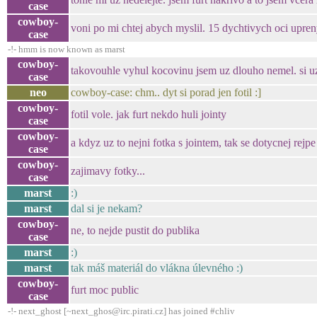
case
cowboy-
voni po mi chtej abych myslil. 15 dychtivych oci upre
case
-!- hmm is now known as marst
cowboy-
takovouhle vyhul kocovinu jsem uz dlouho nemel. si 
case
neo
cowboy-case: chm.. dyt si porad jen fotil :]
cowboy-
fotil vole. jak furt nekdo huli jointy
case
cowboy-
a kdyz uz to nejni fotka s jointem, tak se dotycnej rejpe
case
cowboy-
zajimavy fotky...
case
marst
:)
marst
dal si je nekam?
cowboy-
ne, to nejde pustit do publika
case
marst
:)
marst
tak máš materiál do vlákna úlevného :)
cowboy-
furt moc public
case
-!- next_ghost [~next_ghos@irc.pirati.cz] has joined #chliv