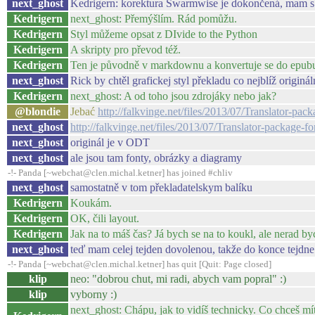
next_ghost
Kedrigern: korektura Swarmwise je dokončená, mam s 
Kedrigern
next_ghost: Přemýšlím. Rád pomůžu.
Kedrigern
Styl můžeme opsat z DIvide to the Python
Kedrigern
A skripty pro převod též.
Kedrigern
Ten je původně v markdownu a konvertuje se do epub
next_ghost
Rick by chtěl grafickej styl překladu co nejblíž origin
Kedrigern
next_ghost: A od toho jsou zdrojáky nebo jak?
@blondie
Jebać
http://falkvinge.net/files/2013/07/Translator-pa
next_ghost
http://falkvinge.net/files/2013/07/Translator-package-
next_ghost
originál je v ODT
next_ghost
ale jsou tam fonty, obrázky a diagramy
-!- Panda [~webchat@clen.michal.ketner] has joined #chliv
next_ghost
samostatně v tom překladatelskym balíku
Kedrigern
Koukám.
Kedrigern
OK, čili layout.
Kedrigern
Jak na to máš čas? Já bych se na to koukl, ale nerad byc
next_ghost
teď mam celej tejden dovolenou, takže do konce tejdne 
-!- Panda [~webchat@clen.michal.ketner] has quit [Quit: Page closed]
klip
neo: "dobrou chut, mi radi, abych vam popral" :)
klip
vyborny :)
next_ghost: Chápu, jak to vidíš technicky. Co chceš mí