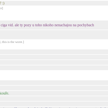
 :)
er]
ny ciga vid. ale ty pozy u toho nikoho nenachajou na pochybach
 this is the worst.]
kouře.