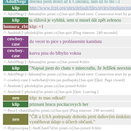
AdolfNegr
dneska jsem došel až k Cukráku, tam už to šlo :-)
klip
http://www.fcpl.org/sites/default/files/styles/medium/p
-!- AdolfNegr [~Adium@irc.pirati.cz] has quit [Read error: Connection reset by p
klip
ta růžová je vyblitá, sem si musel dát zpět zelenou
homura_rbt
klip: +1
-!- Anubish [~pholek@irc.pirati.cz] has quit [Ping timeout: 240 seconds]
cowboy-
du vecer to pice s prohlasenim kanidata
case
cowboy-
kurva pisu do blbyho vokna
case
-!- AdolfNegr [~Adium@irc.pirati.cz] has joined #chliv
klip
"Napsal jsem do chatu v minecraftu, že Ježíšek neexist
-!- AdolfNegr [~Adium@irc.pirati.cz] has quit [Read error: Connection reset by p
-!- cowboy-case [~webchat@clen.jan.podhajsky] has quit [Quit: Page closed]
-!- Anubish [~pholek@irc.pirati.cz] has joined #chliv
-!- Anubish [~pholek@irc.pirati.cz] has quit [Quit: Leaving.]
neo
klip: to mas odkud?
klip
priznani hracu pocitacovych her
-!- Peca [~chatzilla@irc.pirati.cz] has quit [Ping timeout: 240 seconds]
"ČR a USA podepsaly dohodu proti daňovým únikům:
neo
vyměňovat údaje o účtech občanů."
-!- Hygroscopaa [~AndChat47@irc.pirati.cz] has joined #chliv