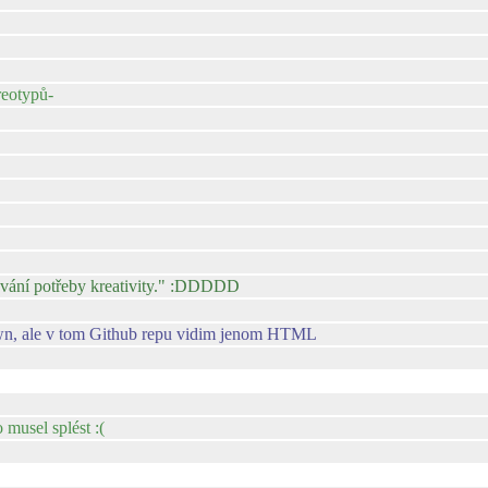
reotypů-
ování potřeby kreativity." :DDDDD
own, ale v tom Github repu vidim jenom HTML
 musel splést :(