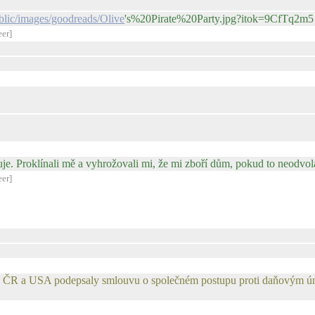
ublic/images/goodreads/Olive
's%20Pirate%20Party.jpg?itok=9CfTq2m5
eer]
uje. Proklínali mě a vyhrožovali mi, že mi zboří dům, pokud to neodvo
eer]
 ČR a USA podepsaly smlouvu o společném postupu proti daňovým ú