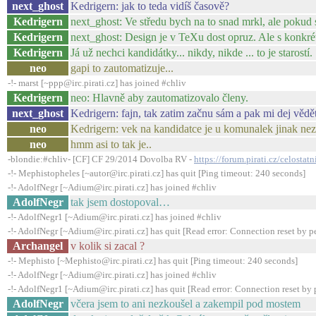
next_ghost
Kedrigern: jak to teda vidíš časově?
Kedrigern
next_ghost: Ve středu bych na to snad mrkl, ale pokud
Kedrigern
next_ghost: Design je v TeXu dost opruz. Ale s konkr
Kedrigern
Já už nechci kandidátky... nikdy, nikde ... to je starostí.
neo
gapi to zautomatizuje...
-!- marst [~ppp@irc.pirati.cz] has joined #chliv
Kedrigern
neo: Hlavně aby zautomatizovalo členy.
next_ghost
Kedrigern: fajn, tak zatim začnu sám a pak mi dej vědět
neo
Kedrigern: vek na kandidatce je u komunalek jinak nez
neo
hmm asi to tak je..
-blondie:#chliv- [CF] CF 29/2014 Dovolba RV -
https://forum.pirati.cz/celosta
-!- Mephistopheles [~autor@irc.pirati.cz] has quit [Ping timeout: 240 seconds]
-!- AdolfNegr [~Adium@irc.pirati.cz] has joined #chliv
AdolfNegr
tak jsem dostopoval…
-!- AdolfNegr1 [~Adium@irc.pirati.cz] has joined #chliv
-!- AdolfNegr [~Adium@irc.pirati.cz] has quit [Read error: Connection reset by p
Archangel
v kolik si zacal ?
-!- Mephisto [~Mephisto@irc.pirati.cz] has quit [Ping timeout: 240 seconds]
-!- AdolfNegr [~Adium@irc.pirati.cz] has joined #chliv
-!- AdolfNegr1 [~Adium@irc.pirati.cz] has quit [Read error: Connection reset by 
AdolfNegr
včera jsem to ani nezkoušel a zakempil pod mostem