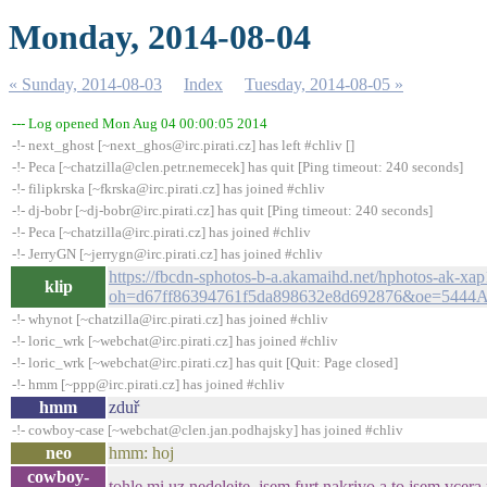
Monday, 2014-08-04
« Sunday, 2014-08-03
Index
Tuesday, 2014-08-05 »
--- Log opened Mon Aug 04 00:00:05 2014
-!- next_ghost [~next_ghos@irc.pirati.cz] has left #chliv []
-!- Peca [~chatzilla@clen.petr.nemecek] has quit [Ping timeout: 240 seconds]
-!- filipkrska [~fkrska@irc.pirati.cz] has joined #chliv
-!- dj-bobr [~dj-bobr@irc.pirati.cz] has quit [Ping timeout: 240 seconds]
-!- Peca [~chatzilla@irc.pirati.cz] has joined #chliv
-!- JerryGN [~jerrygn@irc.pirati.cz] has joined #chliv
https://fbcdn-sphotos-b-a.akamaihd.net/hphotos-ak
klip
oh=d67ff86394761f5da898632e8d692876&oe=5444
-!- whynot [~chatzilla@irc.pirati.cz] has joined #chliv
-!- loric_wrk [~webchat@irc.pirati.cz] has joined #chliv
-!- loric_wrk [~webchat@irc.pirati.cz] has quit [Quit: Page closed]
-!- hmm [~ppp@irc.pirati.cz] has joined #chliv
hmm
zduř
-!- cowboy-case [~webchat@clen.jan.podhajsky] has joined #chliv
neo
hmm: hoj
cowboy-
tohle mi uz nedelejte. jsem furt nakrivo a to jsem vc