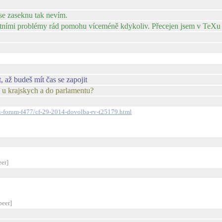
 se zaseknu tak nevím.
étními problémy rád pomohu víceméně kdykoliv. Přecejen jsem v TeXu 
, až budeš mít čas se zapojit
 u krajskych a do parlamentu?
tni-forum-f477/cf-29-2014-dovolba-rv-t25179.html
eer]
peer]