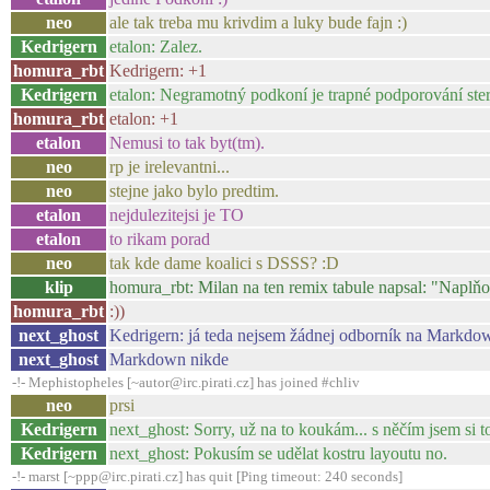
neo
ale tak treba mu krivdim a luky bude fajn :)
Kedrigern
etalon: Zalez.
homura_rbt
Kedrigern: +1
Kedrigern
etalon: Negramotný podkoní je trapné podporování ste
homura_rbt
etalon: +1
etalon
Nemusi to tak byt(tm).
neo
rp je irelevantni...
neo
stejne jako bylo predtim.
etalon
nejdulezitejsi je TO
etalon
to rikam porad
neo
tak kde dame koalici s DSSS? :D
klip
homura_rbt: Milan na ten remix tabule napsal: "Naplň
homura_rbt
:))
next_ghost
Kedrigern: já teda nejsem žádnej odborník na Markd
next_ghost
Markdown nikde
-!- Mephistopheles [~autor@irc.pirati.cz] has joined #chliv
neo
prsi
Kedrigern
next_ghost: Sorry, už na to koukám... s něčím jsem si to
Kedrigern
next_ghost: Pokusím se udělat kostru layoutu no.
-!- marst [~ppp@irc.pirati.cz] has quit [Ping timeout: 240 seconds]