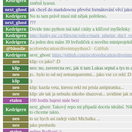
Kedrigern
změnil lyaout.
next_ghost
jak chceš do markdownu převést formátování věcí jako
Kedrigern
No to tam právě musí mít nějak pořešeno.
next_ghost
???
Kedrigern
Divide into python má také citáty a klíčové myšlešnky
Kedrigern
http://knihy.nic.cz/files/nic/edice/mark_pilgrim_dip3_v
Kedrigern
Za jeden den mám 39 hvězdiček u nového miniprojektíku
@blondie
pcsforeducation/diveintopython3 · GitHub
Kedrigern
next_ghost:
https://github.com/pcsforeducation/divein
neo
klip: co jako? :D
klip
neo: no, zaverecna rec, jak ti tam Lukas septal a tys to
neo
jo.. bylo to od nej netransparentni... jako vse co rekl :D
klip
:)
neo
klip: kazda veta, kterou rekl mi prisla antipiratska...
neo
klip: ale tak ja nebudu nikoho shazovat... uvidime jak 
etalon
100 hodin hajeni stale bezi
next_ghost: Takový repo mi připadá docela ideální. Nik
Kedrigern
to chceme takto.
neo
to uz bych asi radeji videl Michalka ...
neo
jako predsedu
etalon
jedine Podkoni :)