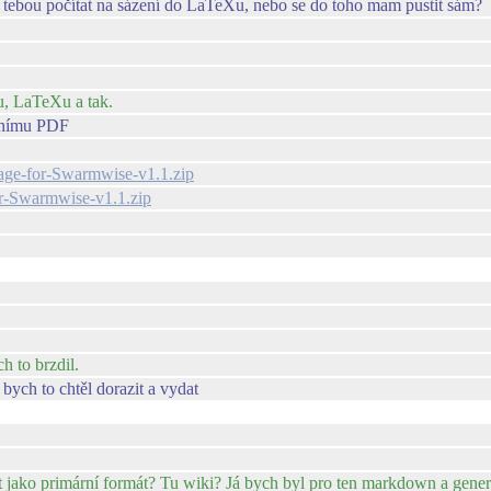
tebou počítat na sázení do LaTeXu, nebo se do toho mam pustit sám?
u, LaTeXu a tak.
álnímu PDF
ckage-for-Swarmwise-v1.1.zip
for-Swarmwise-v1.1.zip
h to brzdil.
bych to chtěl dorazit a vydat
t jako primární formát? Tu wiki? Já bych byl pro ten markdown a gener