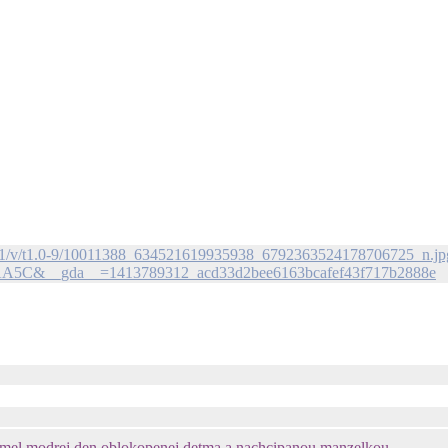
-xap1/v/t1.0-9/10011388_634521619935938_6792363524178706725_n.jp
AA5C&__gda__=1413789312_acd33d2bee6163bcafef43f717b2888e
era mel modrej den oblokopenej detma a nachcipanou manzelkou