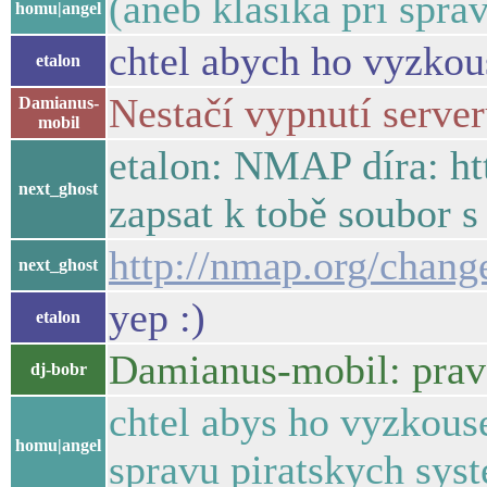
(aneb klasika pri spra
homu|angel
chtel abych ho vyzkou
etalon
Nestačí vypnutí server
Damianus-
mobil
etalon: NMAP díra: h
next_ghost
zapsat k tobě soubor 
http://nmap.org/chang
next_ghost
yep :)
etalon
Damianus-mobil: prav
dj-bobr
chtel abys ho vyzkouse
homu|angel
spravu piratskych syst