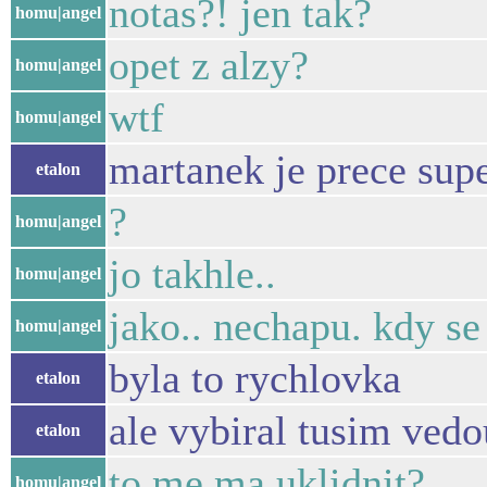
notas?! jen tak?
homu|angel
opet z alzy?
homu|angel
wtf
homu|angel
martanek je prece sup
etalon
?
homu|angel
jo takhle..
homu|angel
jako.. nechapu. kdy se
homu|angel
byla to rychlovka
etalon
ale vybiral tusim ved
etalon
to me ma uklidnit?
homu|angel