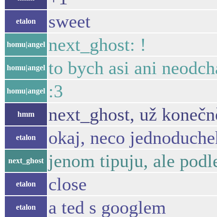
sweet
etalon
next_ghost: !
homu|angel
to bych asi ani neodch
homu|angel
:3
homu|angel
next_ghost, už konečn
hmm
okaj, neco jednoducheh
etalon
jenom tipuju, ale pod
next_ghost
close
etalon
a ted s googlem
etalon