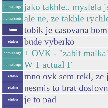
jako takhle.. myslela j
homu|angel
ale ne, ze takhle rychl
homu|angel
tobik je casovana bomb
hmm
bude vyberko
etalon
+ OVK - "zabit malka
homu|angel
W T actual F
homu|angel
mno ovk sem rekl, ze 
etalon
nesmis to brat doslov
etalon
je to pad
etalon