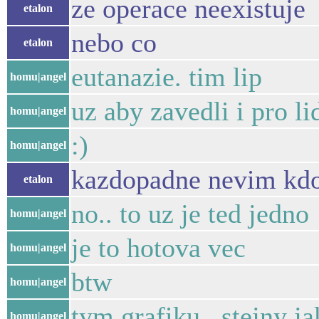
ze operace neexistuje
etalon
nebo co
etalon
eutanazie. tim lip
homu|angel
uz aby zavedli i pro li
homu|angel
:)
homu|angel
kazdopadne nevim kdo
etalon
no.. to uz je ted jedno
homu|angel
je to hotova vec
homu|angel
btw
homu|angel
tym grafiku . stejny j
homu|angel