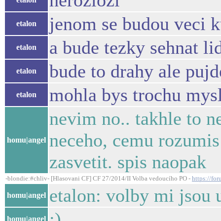
nerozlozi
jenom se budou veci k
etalon
a bude tezky sehnat li
etalon
bude to drahy ale pujd
etalon
mohla bys trochu mysle
etalon
nevim no.. takhle to n
neceho, cemu rozumis 
homu|angel
zasvetit. spis naopak
-blondie:#chliv- [Hlasovani CF] CF 27/2014/II Volba vedoucího PO -
https://fo
etalon: volby mi jsou 
homu|angel
:)
homu|angel