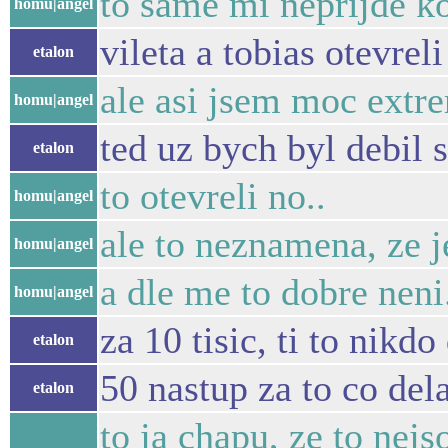
to same mi neprijde ko
homu|angel
vileta a tobias otevrel
etalon
ale asi jsem moc extre
homu|angel
ted uz bych byl debil s
etalon
to otevreli no..
homu|angel
ale to neznamena, ze j
homu|angel
a dle me to dobre neni
homu|angel
za 10 tisic, ti to nikdo
etalon
50 nastup za to co de
etalon
to ja chapu, ze to nejs