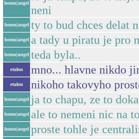
homu|angel
neni
ty to bud chces delat 
homu|angel
a tady u piratu je pro
homu|angel
teda byla..
homu|angel
mno... hlavne nikdo ji
etalon
nikoho takovyho pros
etalon
ja to chapu, ze to doka
homu|angel
ale to nemeni nic na t
homu|angel
proste tohle je centra
homu|angel