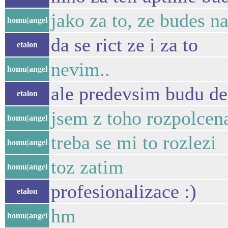
jako za to, ze budes na
homu|angel
da se rict ze i za to
etalon
nevim..
homu|angel
ale predevsim budu del
etalon
jsem z toho rozpolcen
homu|angel
treba se mi to rozlezi
homu|angel
toz zatim
homu|angel
profesionalizace :)
etalon
hm
homu|angel