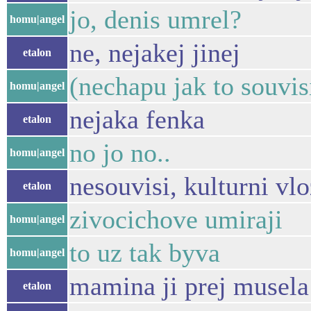
jo, denis umrel?
homu|angel
ne, nejakej jinej
etalon
(nechapu jak to souvis
homu|angel
nejaka fenka
etalon
no jo no..
homu|angel
nesouvisi, kulturni vl
etalon
zivocichove umiraji
homu|angel
to uz tak byva
homu|angel
mamina ji prej musela 
etalon