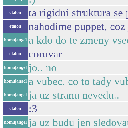
ta rigidni struktura s
etalon
nahodime puppet, coz 
etalon
a kdo do te zmeny vse
homu|angel
coruvar
etalon
jo.. no
homu|angel
a vubec. co to tady vu
homu|angel
ja uz stranu nevedu..
homu|angel
:3
etalon
ja uz budu jen sledova
homu|angel