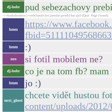
pud sebezachovy prebi
dj-bobr
-!- rhododendron [~webchat@clen.jaroslav.pesek] has quit [Quit: Page closed]
https://www.facebook
hmm
fbid=51111049568663
:)
hmm
si fotil mobilem ne?
neo
co je na tom fb? mam f
dj-bobr
jo :)
hmm
chcete vidět hustou f
next_ghost
content/uploads/2012/