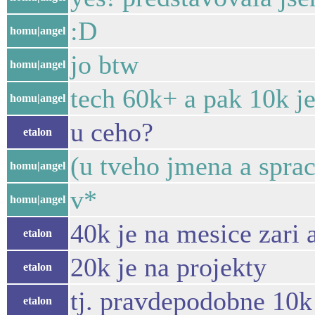
:D
homu|angel
jo btw
homu|angel
tech 60k+ a pak 10k je
homu|angel
u ceho?
etalon
(u tveho jmena a sprac
homu|angel
v*
homu|angel
40k je na mesice zari 
etalon
20k je na projekty
etalon
tj. pravdepodobne 10k
etalon