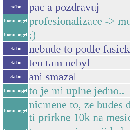
pac a pozdravuj
etalon
profesionalizace -> m
homu|angel
:)
homu|angel
nebude to podle fasic
etalon
ten tam nebyl
etalon
ani smazal
etalon
to je mi uplne jedno..
homu|angel
nicmene to, ze budes d
homu|angel
ti prirkne 10k na mesi