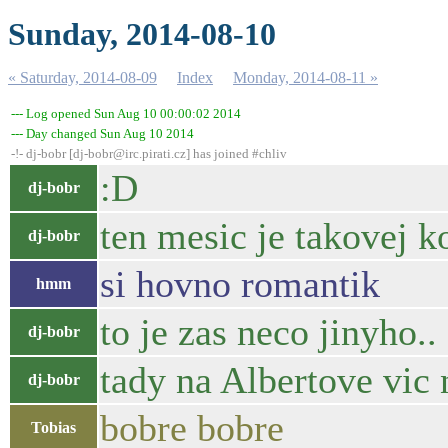
Sunday, 2014-08-10
« Saturday, 2014-08-09
Index
Monday, 2014-08-11 »
--- Log opened Sun Aug 10 00:00:02 2014
--- Day changed Sun Aug 10 2014
-!- dj-bobr [dj-bobr@irc.pirati.cz] has joined #chliv
:D
dj-bobr
ten mesic je takovej ko
dj-bobr
si hovno romantik
hmm
to je zas neco jinyho..
dj-bobr
tady na Albertove vic 
dj-bobr
bobre bobre
Tobias