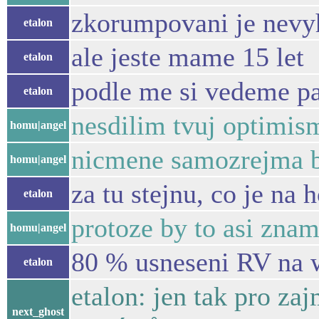
zkorumpovani je nevy
etalon
ale jeste mame 15 let
etalon
podle me si vedeme p
etalon
nesdilim tvuj optimis
homu|angel
nicmene samozrejma bu
homu|angel
za tu stejnu, co je na 
etalon
protoze by to asi znam
homu|angel
80 % usneseni RV na 
etalon
etalon: jen tak pro za
next_ghost