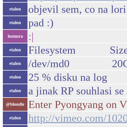
objevil sem, co na lor
etalon
pad :)
etalon
:|
homura
Filesystem Size U
etalon
/dev/md0 20G 1
etalon
25 % disku na log
etalon
a jinak RP souhlasi se
etalon
Enter Pyongyang on 
@blondie
http://vimeo.com/102
etalon