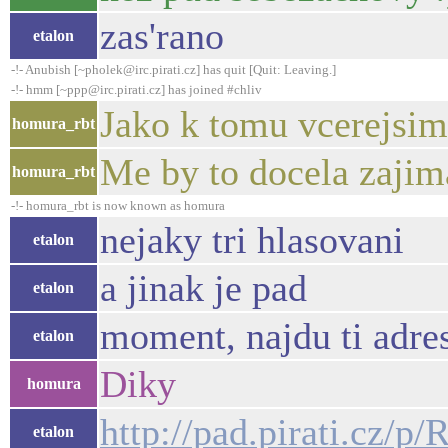
zas'rano
etalon
-!- Anubish [~pholek@irc.pirati.cz] has quit [Quit: Leaving.]
-!- hmm [~ppp@irc.pirati.cz] has joined #chliv
Jako k tomu vcerejsim
homura_rbt
Me by to docela zajim
homura_rbt
-!- homura_rbt is now known as homura
nejaky tri hlasovani
etalon
a jinak je pad
etalon
moment, najdu ti adre
etalon
Diky
homura
http://pad.pirati.cz/p
etalon