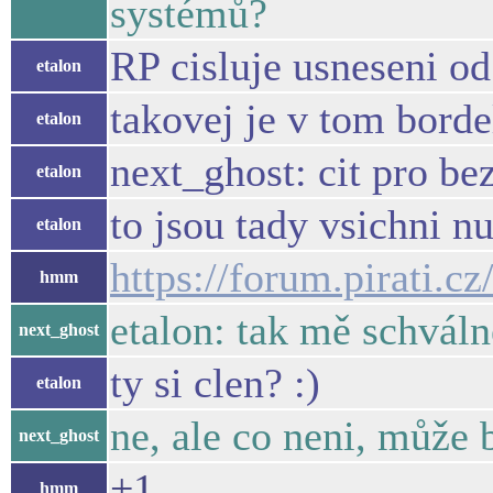
systémů?
RP cisluje usneseni od
etalon
takovej je v tom borde
etalon
next_ghost: cit pro b
etalon
to jsou tady vsichni n
etalon
https://forum.pirati.
hmm
etalon: tak mě schvál
next_ghost
ty si clen? :)
etalon
ne, ale co neni, může 
next_ghost
+1
hmm