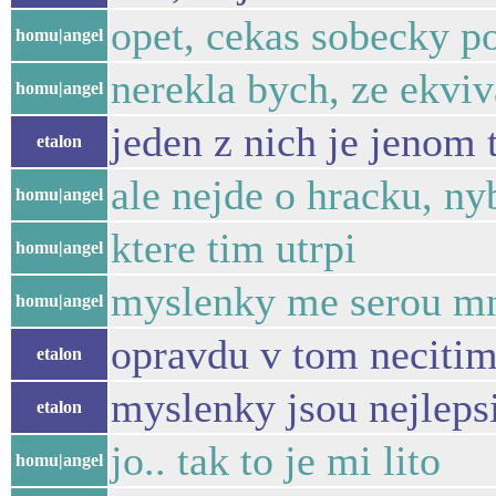
opet, cekas sobecky po
homu|angel
nerekla bych, ze ekvi
homu|angel
jeden z nich je jenom 
etalon
ale nejde o hracku, n
homu|angel
ktere tim utrpi
homu|angel
myslenky me serou mno
homu|angel
opravdu v tom necitim
etalon
myslenky jsou nejleps
etalon
jo.. tak to je mi lito
homu|angel