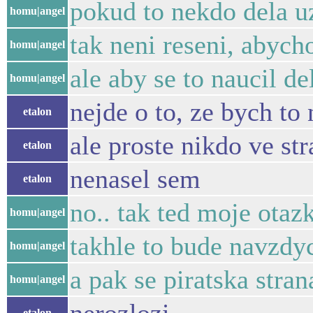
pokud to nekdo dela uz
homu|angel
tak neni reseni, abych
homu|angel
ale aby se to naucil de
homu|angel
nejde o to, ze bych t
etalon
ale proste nikdo ve st
etalon
nenasel sem
etalon
no.. tak ted moje otaz
homu|angel
takhle to bude navzdyc
homu|angel
a pak se piratska stra
homu|angel
etalon