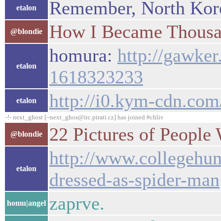
Remember, North Kore
etalon
How I Became Thousan
@blondie
homura:
http://gawke
etalon
1618323233
http://i0.kym-cdn.com
etalon
-!- next_ghost [~next_ghos@irc.pirati.cz] has joined #chliv
22 Pictures of Peopl
@blondie
http://www.collegehu
etalon
dressed-as-spider-man
zaprve.
homu|angel