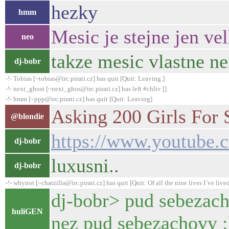
hezky
hmm
Mesic je stejne jen ve
neo
takze mesic vlastne ne
dj-bobr
-!- Tobias [~tobias@irc.pirati.cz] has quit [Quit: Leaving.]
-!- next_ghost [~next_ghos@irc.pirati.cz] has left #chliv []
-!- hmm [~ppp@irc.pirati.cz] has quit [Quit: Leaving]
Asking 200 Girls For 
@blondie
https://www.youtub
dj-bobr
luxusni..
dj-bobr
-!- whynot [~chatzilla@irc.pirati.cz] has quit [Quit: Of all the nine lives I´ve lived,
dj-bobr> pud sebezacho
huliGEN
nez pud sebezachovy :