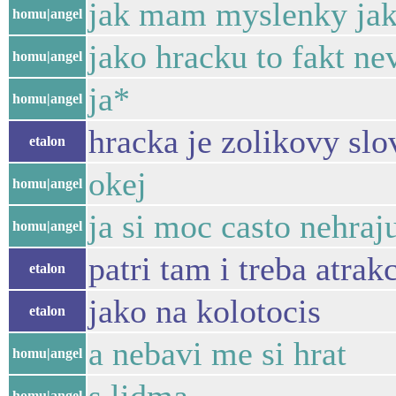
jak mam myslenky jako
homu|angel
jako hracku to fakt n
homu|angel
ja*
homu|angel
hracka je zolikovy slo
etalon
okej
homu|angel
ja si moc casto nehraj
homu|angel
patri tam i treba atrakc
etalon
jako na kolotocis
etalon
a nebavi me si hrat
homu|angel
homu|angel