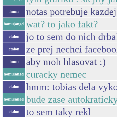
notas potrebuje kazdej
hmm
wat? to jako fakt?
homu|angel
jo to sem do nich drba
etalon
ze prej nechci facebo
etalon
aby moh hlasovat :)
hmm
curacky nemec
homu|angel
hmm: tobias dela vyk
etalon
bude zase autokratick
homu|angel
to sem taky rekl
etalon