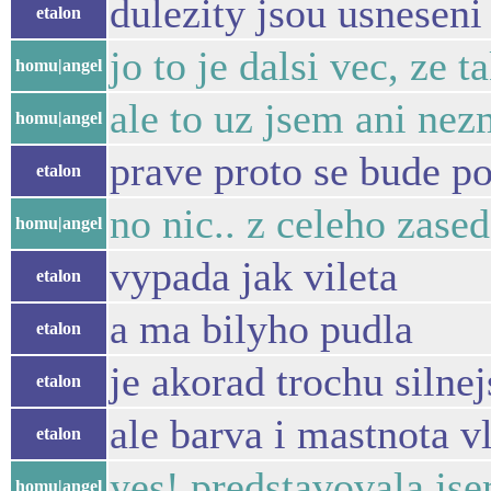
dulezity jsou usneseni
etalon
jo to je dalsi vec, ze
homu|angel
ale to uz jsem ani nez
homu|angel
prave proto se bude p
etalon
no nic.. z celeho zased
homu|angel
vypada jak vileta
etalon
a ma bilyho pudla
etalon
je akorad trochu silnej
etalon
ale barva i mastnota v
etalon
yes! predstavovala jsem
homu|angel