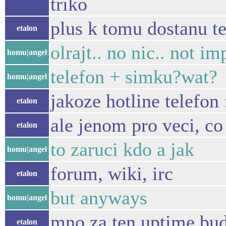
triko
plus k tomu dostanu t
etalon
olrajt.. no nic.. not i
homu|angel
telefon + simku?wat?
homu|angel
jakoze hotline telefon 
etalon
ale jenom pro veci, co
etalon
to zaruci kdo a jak
homu|angel
forum, wiki, irc
etalon
but anyways
homu|angel
mno za ten uptime bud
etalon