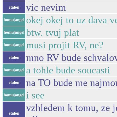
vic nevim
etalon
okej okej to uz dava v
homu|angel
btw. tvuj plat
homu|angel
musi projit RV, ne?
homu|angel
mno RV bude schvalov
etalon
a tohle bude soucasti
homu|angel
na TO bude me najmo
etalon
i see
homu|angel
vzhledem k tomu, ze j
etalon