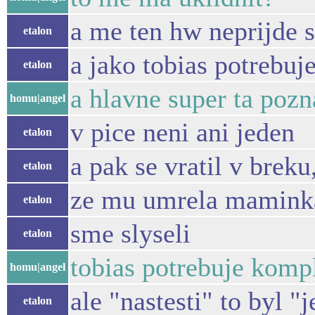
a me ten hw neprijde s
etalon
a jako tobias potrebuj
etalon
a hlavne super ta pozn
homu|angel
v pice neni ani jeden
etalon
a pak se vratil v brek
etalon
ze mu umrela mamink
etalon
sme slyseli
etalon
tobias potrebuje komp
homu|angel
ale "nastesti" to byl 
etalon