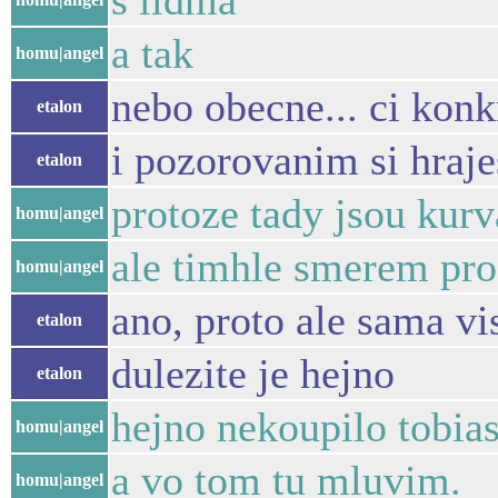
s lidma
a tak
homu|angel
nebo obecne... ci konk
etalon
i pozorovanim si hraje
etalon
protoze tady jsou kurv
homu|angel
ale timhle smerem pr
homu|angel
ano, proto ale sama vi
etalon
dulezite je hejno
etalon
hejno nekoupilo tobias
homu|angel
a vo tom tu mluvim.
homu|angel