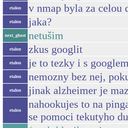
v nmap byla za celou 
etalon
jaka?
etalon
netušim
next_ghost
zkus googlit
etalon
je to tezky i s google
etalon
nemozny bez nej, pokud
etalon
jinak alzheimer je ma
etalon
nahookujes to na pinga
etalon
se pomoci tekutyho du