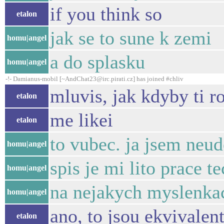
if you think so
etalon
jak se to sune k zemi
homu|angel
a do splasku
homu|angel
-!- Damianus-mobil [~AndChat23@irc.pirati.cz] has joined #chliv
mluvis, jak kdyby ti r
etalon
me likei
etalon
to vubec. ja jsem neud
homu|angel
spis je mi lito prace t
homu|angel
na nejakych myslenkac
homu|angel
ano, to jsou ekvivalen
etalon