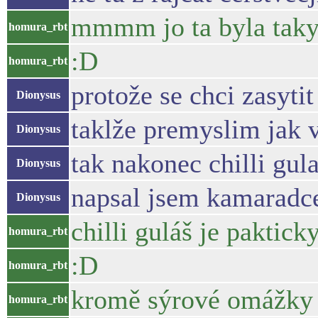
mmmm jo ta byla taky
homura_rbt
:D
homura_rbt
protože se chci zasytit
Dionysus
taklže premyslim jak v
Dionysus
tak nakonec chilli gul
Dionysus
napsal jsem kamaradce
Dionysus
chilli guláš je paktic
homura_rbt
:D
homura_rbt
kromě sýrové omážky
homura_rbt