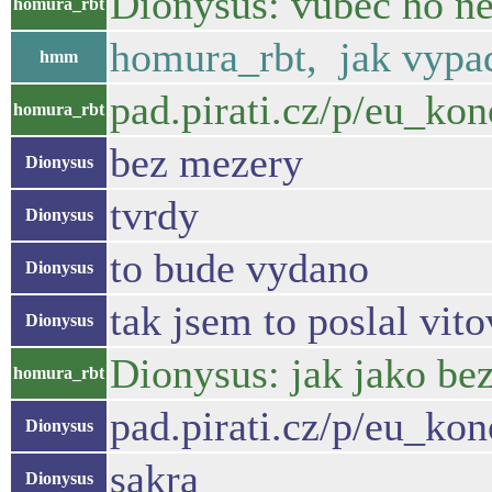
Dionysus: vubec ho n
homura_rbt
homura_rbt, jak vypad
hmm
pad.pirati.cz/p/eu_ko
homura_rbt
bez mezery
Dionysus
tvrdy
Dionysus
to bude vydano
Dionysus
tak jsem to poslal vito
Dionysus
Dionysus: jak jako b
homura_rbt
pad.pirati.cz/p/eu_ko
Dionysus
sakra
Dionysus