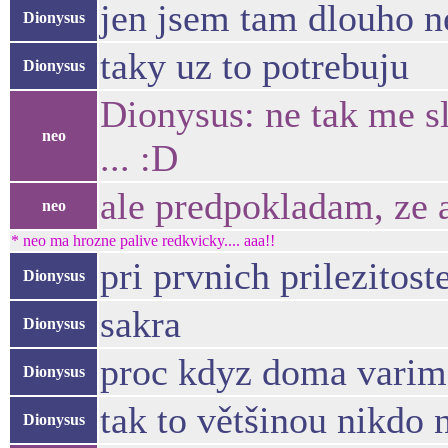
jen jsem tam dlouho n
Dionysus
taky uz to potrebuju
Dionysus
Dionysus: ne tak me s
neo
... :D
ale predpokladam, ze a
neo
* neo ma hrozne palive redkvicky.... aaa!!
pri prvnich prilezitost
Dionysus
sakra
Dionysus
proc kdyz doma varim
Dionysus
tak to většinou nikdo n
Dionysus