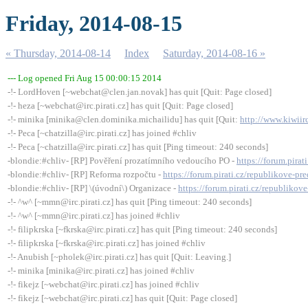
Friday, 2014-08-15
« Thursday, 2014-08-14
Index
Saturday, 2014-08-16 »
--- Log opened Fri Aug 15 00:00:15 2014
-!- LordHoven [~webchat@clen.jan.novak] has quit [Quit: Page closed]
-!- heza [~webchat@irc.pirati.cz] has quit [Quit: Page closed]
-!- minika [minika@clen.dominika.michailidu] has quit [Quit:
http://www.kiwiir
-!- Peca [~chatzilla@irc.pirati.cz] has joined #chliv
-!- Peca [~chatzilla@irc.pirati.cz] has quit [Ping timeout: 240 seconds]
-blondie:#chliv- [RP] Pověření prozatímního vedoucího PO -
https://forum.pira
-blondie:#chliv- [RP] Reforma rozpočtu -
https://forum.pirati.cz/republikove-p
-blondie:#chliv- [RP] \(úvodní\) Organizace -
https://forum.pirati.cz/republiko
-!- ^w^ [~mmn@irc.pirati.cz] has quit [Ping timeout: 240 seconds]
-!- ^w^ [~mmn@irc.pirati.cz] has joined #chliv
-!- filipkrska [~fkrska@irc.pirati.cz] has quit [Ping timeout: 240 seconds]
-!- filipkrska [~fkrska@irc.pirati.cz] has joined #chliv
-!- Anubish [~pholek@irc.pirati.cz] has quit [Quit: Leaving.]
-!- minika [minika@irc.pirati.cz] has joined #chliv
-!- fikejz [~webchat@irc.pirati.cz] has joined #chliv
-!- fikejz [~webchat@irc.pirati.cz] has quit [Quit: Page closed]