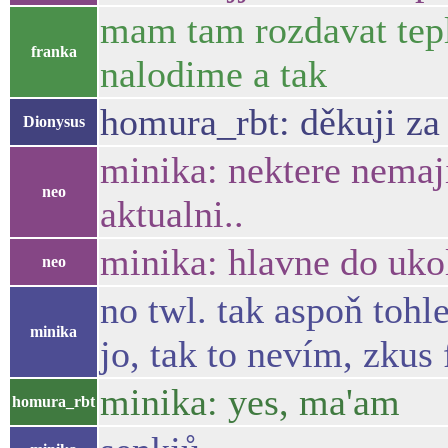
mam tam rozdavat tepl
franka
nalodime a tak
homura_rbt: děkuji za 
Dionysus
minika: nektere nemaji
neo
aktualni..
minika: hlavne do uko
neo
no twl. tak aspoň tohl
minika
jo, tak to nevím, zku
minika: yes, ma'am
homura_rbt