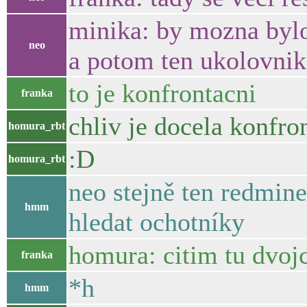
minika: by mozna bylo
neo
a potom ten ukolovnik 
to je konfrontacni
franka
chliv je docela konfro
homura_rbt
:D
homura_rbt
neo stejně ten redmine
hmm
hledat ochotníky
homura: citim tu dvoj
franka
*h
hmm