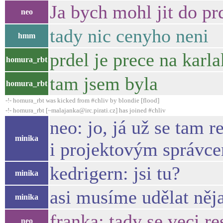
Ja bych mohl jit do prd
neo
tady nic cenyho neni
hmm
prdel je prece na karla
homura_rbt
tam jsem byla
homura_rbt
-!- homura_rbt was kicked from #chliv by blondie [flood]
-!- homura_rbt [~malajanka@irc.pirati.cz] has joined #chliv
neo: jo, já už se tam 
minika
i projektovým správce
kedrigern: jsi tu?
minika
asi musíme udělat nějak
minika
franka: tady se veci res
neo