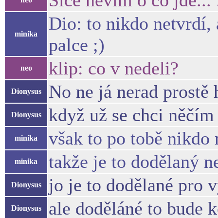
Sice nevim o co jde... 
Dio: to nikdo netvrdí, 
minika
palce ;)
klip: co v nedeli?
neo
No ne já nerad prostě h
Dionysus
když už se chci něčím 
Dionysus
však to po tobě nikdo 
minika
takže je to dodělaný n
minika
jo je to dodělané pro 
Dionysus
ale doděláné to bude 
Dionysus