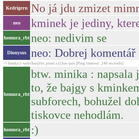
No já jdu zmizet mimn
Kedrigern
kminek je jediny, kter
neo
neo: nedivim se
homura_rbt
neo: Dobrej komentář
Dionysus
-!- franka [~webchat@irc.pirati.cz] has quit [Ping timeout: 240 seconds]
btw. minika : napsala 
to, že bajgy s kminkem
homura_rbt
subforech, bohužel do
tiskovce nehodlám.
:)
homura_rbt