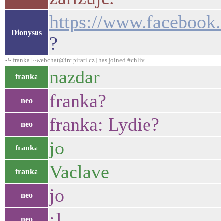
https://www.facebook
Dionysus
?
-!- franka [~webchat@irc.pirati.cz] has joined #chliv
nazdar
franka
franka?
neo
franka: Lydie?
neo
jo
franka
Vaclave
franka
jo
neo
:]
neo