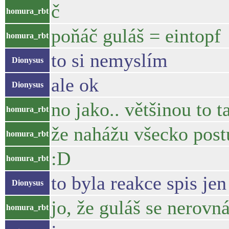
č
homura_rbt
poňáč guláš = eintopf
homura_rbt
to si nemyslím
Dionysus
ale ok
Dionysus
no jako.. většinou to t
homura_rbt
že nahážu všecko post
homura_rbt
:D
homura_rbt
to byla reakce spis jen
Dionysus
jo, že guláš se nerovn
homura_rbt