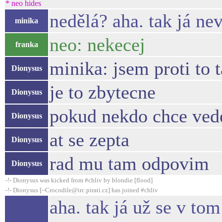
* neo hides
nedělá? aha. tak já nev
minika
neo: nekecej
franka
minika: jsem proti to 
Dionysus
je to zbytecne
Dionysus
pokud nekdo chce vede
Dionysus
at se zepta
Dionysus
rad mu tam odpovim
Dionysus
-!- Dionysus was kicked from #chliv by blondie [flood]
-!- Dionysus [~Crocodile@irc.pirati.cz] has joined #chliv
aha. tak já už se v tom