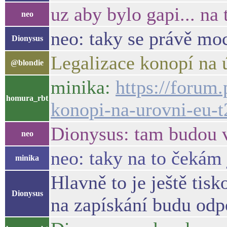
uz aby bylo gapi... na 
neo
neo: taky se právě moc
Dionysus
Legalizace konopí na ú
@blondie
minika:
https://forum.
homura_rbt
konopi-na-urovni-eu-
Dionysus: tam budou v
neo
neo: taky na to čekám 
minika
Hlavně to je ještě tis
Dionysus
na zapískání budu odp