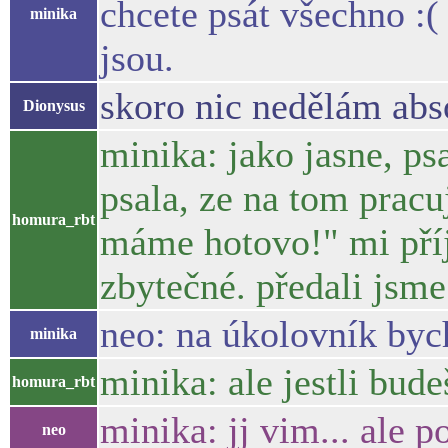
chcete psát všechno :(
minika
jsou.
skoro nic nedělám abs
Dionysus
minika: jako jasne, psa
psala, ze na tom pracuj
homura_rbt
máme hotovo!" mi příjd
zbytečné. předali jsme
neo: na úkolovník bych
minika
minika: ale jestli bude
homura_rbt
minika: jj vim... ale p
neo