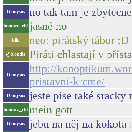
no tak tam je zbytecn
Dionysus
jasné no
homura_rbt
neo: pirátský tábor :D
klip
Piráti chlastají v př
@blondie
http://konoptikum.wor
Dionysus
pristavni-krcme/
jeste pise také sracky 
Dionysus
mein gott
homura_rbt
jebu na něj na kokota :
Dionysus