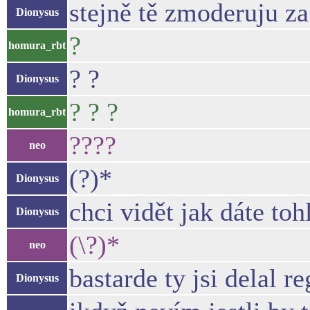
stejně tě zmoderuju za
Dionysus
?
homura_rbt
? ?
Dionysus
? ? ?
homura_rbt
????
neo
(?)*
Dionysus
chci vidět jak dáte tohl
Dionysus
(\?)*
neo
bastarde ty jsi delal r
Dionysus