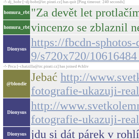
-!- dj_bobr [~dj-bobr@irc.pirati.cz] has quit [Ping timeout: 240 seconds]
"Za devět let protlačí
homura_rbt
vincenzo se zblaznil ne
homura_rbt
https://fbcdn-sphotos
Dionysus
9/s720x720/1061648
-!- Peca [~chatzilla@irc.pirati.cz] has joined #chliv
Jebać
http://www.svet
@blondie
fotografie-ukazuji-rea
http://www.svetkolemn
Dionysus
fotografie-ukazuji-rea
jdu si dát párek v rohl
Dionysus