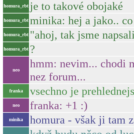
je to takové obojaké
homura_rbt
minika: hej a jako.. 
homura_rbt
"ahoj, tak jsme napsal
homura_rbt
?
homura_rbt
hmm: nevim... chodi ma
neo
nez forum...
vsechno je prehlednej
franka
franka: +1 :)
neo
homura - však ji tam zk
minika