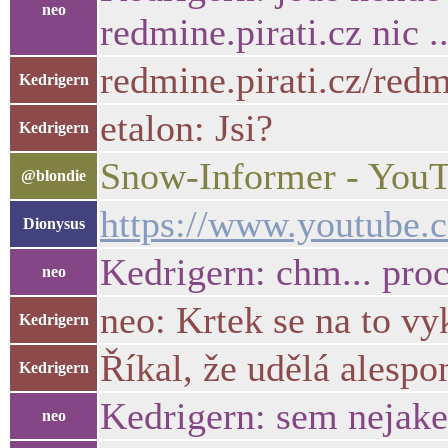
neo
redmine.pirati.cz nic .
redmine.pirati.cz/red
Kedrigern
etalon: Jsi?
Kedrigern
Snow-Informer - You
@blondie
https://www.youtube
Dionysus
Kedrigern: chm... proc
neo
neo: Krtek se na to vy
Kedrigern
Říkal, že udělá alespo
Kedrigern
Kedrigern: sem nejake
neo