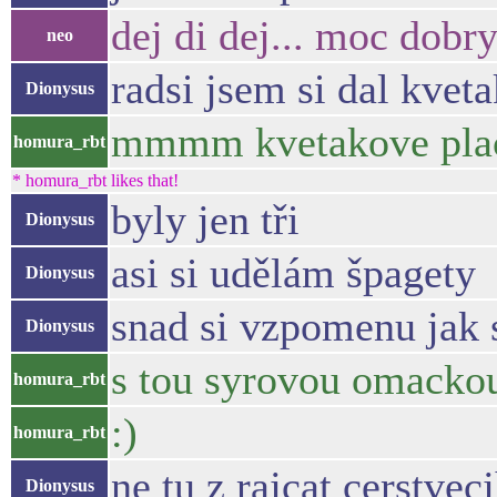
dej di dej... moc dobr
neo
radsi jsem si dal kvet
Dionysus
mmmm kvetakove pla
homura_rbt
* homura_rbt likes that!
byly jen tři
Dionysus
asi si udělám špagety
Dionysus
snad si vzpomenu jak si
Dionysus
s tou syrovou omacko
homura_rbt
:)
homura_rbt
ne tu z rajcat cerstvec
Dionysus