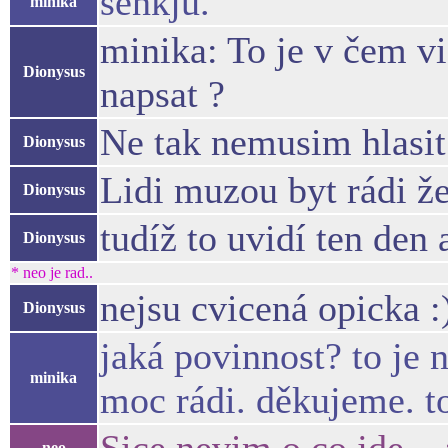
senkjů.
minika
minika: To je v čem v
Dionysus
napsat ?
Ne tak nemusim hlasit
Dionysus
Lidi muzou byt rádi že
Dionysus
tudíž to uvidí ten den 
Dionysus
* neo je rad..
nejsu cvicená opicka :
Dionysus
jaká povinnost? to je 
minika
moc rádi. děkujeme. to
neo