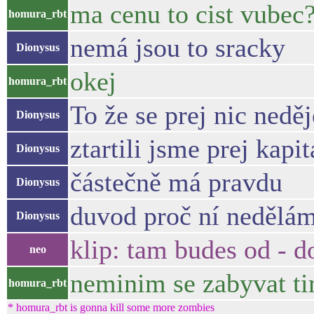
ma cenu to cist vubec
homura_rbt
nemá jsou to sracky
Dionysus
okej
homura_rbt
To že se prej nic nedě
Dionysus
ztartili jsme prej kapi
Dionysus
částečně má pravdu
Dionysus
duvod proč ní nedělá
Dionysus
klip: tam budes od - d
neo
neminim se zabyvat ti
homura_rbt
* homura_rbt is gonna kill some more zombies