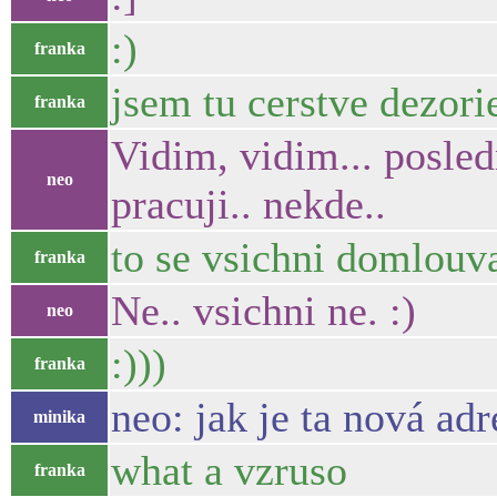
:)
franka
jsem tu cerstve dezor
franka
Vidim, vidim... posled
neo
pracuji.. nekde..
to se vsichni domlouv
franka
Ne.. vsichni ne. :)
neo
:)))
franka
neo: jak je ta nová ad
minika
what a vzruso
franka