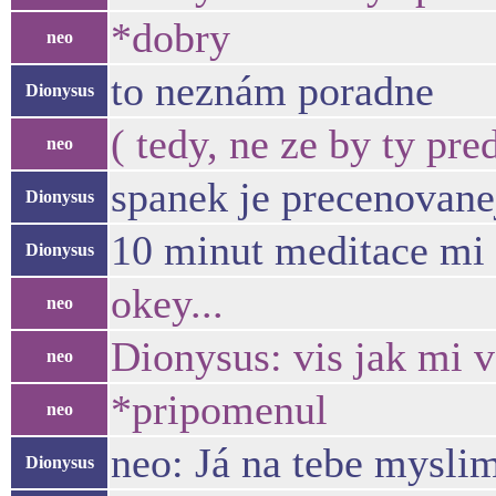
*dobry
neo
to neznám poradne
Dionysus
( tedy, ne ze by ty pre
neo
spanek je precenovanej
Dionysus
10 minut meditace mi 
Dionysus
okey...
neo
Dionysus: vis jak mi 
neo
*pripomenul
neo
neo: Já na tebe mysli
Dionysus