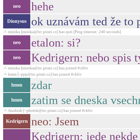
hehe
neo
ok uznávám ted že to 
Dionysus
-!- minika [minika@irc.pirati.cz] has quit [Ping timeout: 240 seconds]
etalon: si?
neo
Kedrigern: nebo spis t
neo
-!- minika [minika@irc.pirati.cz] has joined #chliv
-!- hmm [~ppp@irc.pirati.cz] has joined #chliv
zdar
hmm
zatim se dneska vsech
hmm
-!- Anubish [~pholek@irc.pirati.cz] has joined #chliv
neo: Jsem
Kedrigern
Kedrigern: jede nekde