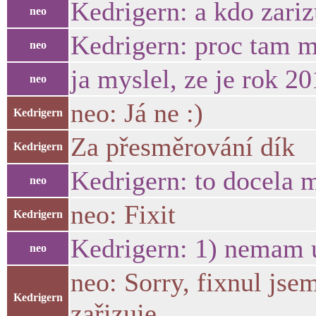
Kedrigern: a kdo zariz
neo
Kedrigern: proc tam m
neo
ja myslel, ze je rok 201
neo
neo: Já ne :)
Kedrigern
Za přesměrování dík
Kedrigern
Kedrigern: to docela m
neo
neo: Fixit
Kedrigern
Kedrigern: 1) nemam u
neo
neo: Sorry, fixnul jse
Kedrigern
zařizuje.