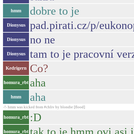
dobre to je
hmm
pad.pirati.cz/p/eukon
Dionysus
no ne
Dionysus
tam to je pracovní ver
Dionysus
Co?
Kedrigern
aha
homura_rbt
aha
hmm
-!- hmm was kicked from #chliv by blondie [flood]
:D
homura_rbt
tak to je hmm ovi asi 
homura_rbt