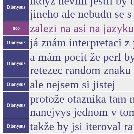
ikdyž nevím jestli by 
Dionysus
jineho ale nebudu se s
zalezi na asi na jazyku.
neo
já znám interpretaci z 
Dionysus
a mám pocit že perl by 
Dionysus
retezec random znaku
ale nejsem si jistej
Dionysus
protože otaznika tam 
Dionysus
nanejvys jednom v to
takže by jsi iteroval 
Dionysus