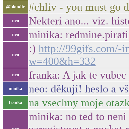
#chliv - you must go d
@blondie
Nekteri ano... viz. hist
neo
minika: redmine.pirati
neo
:)
http://99gifs.com/
neo
w=400&h=332
franka: A jak te vubec 
neo
neo: děkují! heslo a vš
minika
na vsechny moje otazky
franka
minika: no ted to neni 
neo