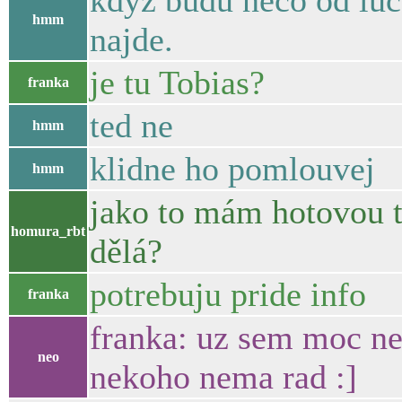
když budu něco od luc
hmm
najde.
je tu Tobias?
franka
ted ne
hmm
klidne ho pomlouvej
hmm
jako to mám hotovou t
homura_rbt
dělá?
potrebuju pride info
franka
franka: uz sem moc ne
neo
nekoho nema rad :]