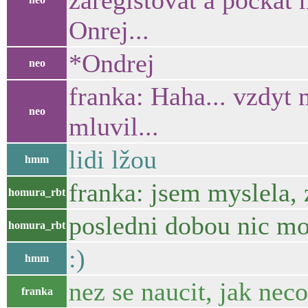
zaregistovat a pockat n
Onrej...
*Ondrej
neo
franka: Haha... vzdyt 
neo
mluvil...
lidi lžou
hmm
franka: jsem myslela, z
homura_rbt
posledni dobou nic mo
homura_rbt
:)
hmm
nez se naucit, jak nec
franka