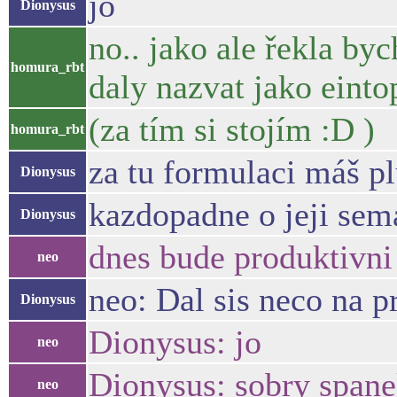
jo
Dionysus
no.. jako ale řekla by
homura_rbt
daly nazvat jako einto
(za tím si stojím :D )
homura_rbt
za tu formulaci máš p
Dionysus
kazdopadne o jeji sem
Dionysus
dnes bude produktivni
neo
neo: Dal sis neco na p
Dionysus
Dionysus: jo
neo
Dionysus: sobry spane
neo