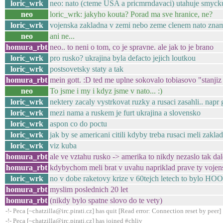
loric_wrk
neo: nato (cteme USA a pricmrndavaci) utahuje smycku
neo
loric_wrk: jakyho kouta? Porad ma sve hranice, ne?
loric_wrk
vojenska zakladna v zemi nebo zeme clenem nato znam
neo
ani ne...
homura_rbt
neo.. to neni o tom, co je spravne. ale jak to je brano
loric_wrk
pro rusko? ukrajina byla defacto jejich loutkou
loric_wrk
postsovetsky staty a tak
homura_rbt
mein gott. :D ted me uplne sokovalo tobiasovo "stanjiz
neo
To jsme i my i kdyz jsme v nato... :)
loric_wrk
nektery zacaly vystrkovat ruzky a rusaci zasahli.. napr 
loric_wrk
mezi nama a ruskem je furt ukrajina a slovensko
loric_wrk
aspon co do poctu
loric_wrk
jak by se americani citili kdyby treba rusaci meli zakl
loric_wrk
viz kuba
homura_rbt
ale ve vztahu rusko -> amerika to nikdy nezaslo tak da
homura_rbt
kdybychom meli brat v uvahu napriklad prave ty vojen
loric_wrk
no v dobe raketovy krize v 60tejch letech to bylo H
homura_rbt
myslim poslednich 20 let
homura_rbt
(nikdy bylo spatne slovo do te vety)
-!- Peca [~chatzilla@irc.pirati.cz] has quit [Read error: Connection reset by peer]
-!- Peca [~chatzilla@irc.pirati.cz] has joined #chliv