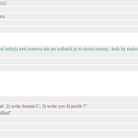
emi/
en.
d nebyla treti svetova tak po volbach je to skoro lozeny.. leda by rusko
d 2) write format C: 3) write yes 4) profit ?"
allled"