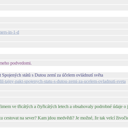
ers-in-1-d
 meho podvedomi.
Spojených států s Dutou zemí za účelem ovládnutí světa
l-tajny-pakt-spojenych-statu-s-dutou-zemi-za-ucelem-ovladnuti-sveta
em ve třicátých a čtyřicátých letech a obsahovaly podrobné údaje o 
ku cestovat na sever? Kam jdou medvědi? Je možné, že tak velcí živoč