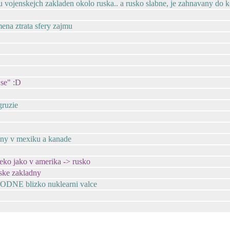
 vojenskejch zakladen okolo ruska.. a rusko slabne, je zahnavany do 
ena ztrata sfery zajmu
 se" :D
gruzie
adny v mexiku a kanade
leko jako v amerika -> rusko
ske zakladny
OOODNE blizko nuklearni valce