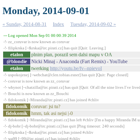
Monday, 2014-09-01
« Sunday, 2014-08-31
Index
Tuesday, 2014-09-02 »
--- Log opened Mon Sep 01 00:00:39 2014
-!- zz_coruvar is now known as coruvar
-!- filipkrska [~fkrska@irc.pirati.cz] has quit [Quit: Leaving.]
etalon
plnim plan, porazil sem dalsi mapu v OA
@blondie
Nicki Minaj - Anaconda (Fart Remix) - YouTube
etalon
twerking
http://youtu.be/fv--npievoI
-!- uspokojenej [~webchat@clen.tobias.esner] has quit [Quit: Page closed]
-!- coruvar is now known as zz_coruvar
-!- whynot [~chatzilla@irc.pirati.cz] has quit [Quit: Of all the nine lives I´ve lived,
-!- Bouchi is now known as zz_Bouchi
-!- fidokomik [~Miranda@irc.pirati.cz] has joined #chliv
fidokomik
coruvar: jsi tu?
fidokomik
hmm, tak asi nejsi |-0
-!- fidokomik [~Miranda@irc.pirati.cz] has left #chliv [I'm a happy Miranda IM u
-!- dj-bobr [~dj-bobr@irc.pirati.cz] has quit [Ping timeout: 240 seconds]
-!- filipkrska [~fkrska@irc.pirati.cz] has joined #chliv
-!- wa99 [~99@irc.pirati.cz] has joined #chliv