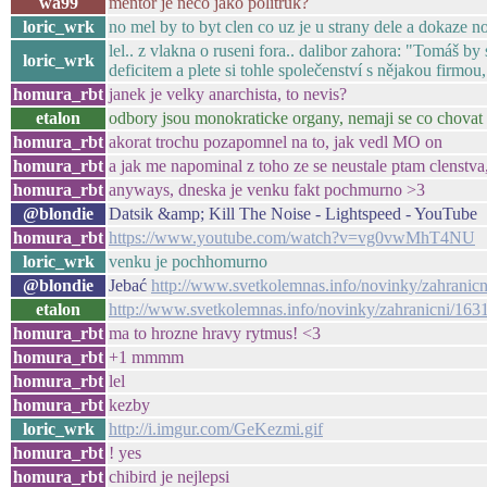
wa99
mentor je něco jako politruk?
loric_wrk
no mel by to byt clen co uz je u strany dele a dokaze n
lel.. z vlakna o ruseni fora.. dalibor zahora: "Tomáš b
loric_wrk
deficitem a plete si tohle společenství s nějakou firmou
homura_rbt
janek je velky anarchista, to nevis?
etalon
odbory jsou monokraticke organy, nemaji se co chovat
homura_rbt
akorat trochu pozapomnel na to, jak vedl MO on
homura_rbt
a jak me napominal z toho ze se neustale ptam clenstv
homura_rbt
anyways, dneska je venku fakt pochmurno >3
@blondie
Datsik &amp; Kill The Noise - Lightspeed - YouTube
homura_rbt
https://www.youtube.com/watch?v=vg0vwMhT4NU
loric_wrk
venku je pochhomurno
@blondie
Jebać
http://www.svetkolemnas.info/novinky/zahranicni/
etalon
http://www.svetkolemnas.info/novinky/zahranicni/1631-v
homura_rbt
ma to hrozne hravy rytmus! <3
homura_rbt
+1 mmmm
homura_rbt
lel
homura_rbt
kezby
loric_wrk
http://i.imgur.com/GeKezmi.gif
homura_rbt
! yes
homura_rbt
chibird je nejlepsi