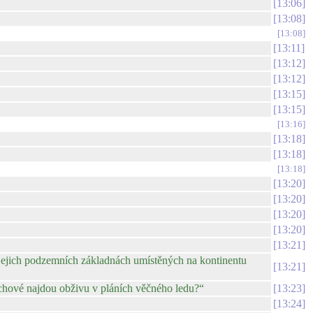
13:06
13:08
13:08
13:11
13:12
13:12
13:15
13:15
13:16
13:18
13:18
13:18
13:20
13:20
13:20
13:20
13:21
jejich podzemních základnách umístěných na kontinentu
13:21
ichové najdou obživu v pláních věčného ledu?“
13:23
13:24