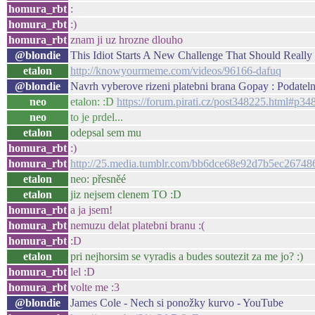
homura_rbt
:
homura_rbt
:)
homura_rbt
znam ji uz hrozne dlouho
@blondie
This Idiot Starts A New Challenge That Should Reall
etalon
http://knowyourmeme.com/videos/96166-dafuq
@blondie
Navrh vyberove rizeni platebni brana Gopay : Podateln
neo
etalon: :D
https://forum.pirati.cz/post348225.html#p34
neo
to je prdel...
etalon
odepsal sem mu
homura_rbt
:)
homura_rbt
http://25.media.tumblr.com/bb6dce68e92d7b5ec26748
etalon
neo: přesněé
etalon
jiz nejsem clenem TO :D
homura_rbt
a ja jsem!
homura_rbt
nemuzu delat platebni branu :(
homura_rbt
:D
etalon
pri nejhorsim se vyradis a budes soutezit za me jo? :)
homura_rbt
lel :D
homura_rbt
volte me :3
@blondie
James Cole - Nech si ponožky kurvo - YouTube