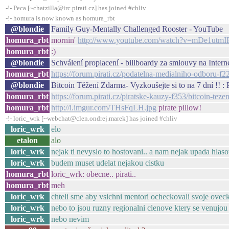
-!- Peca [~chatzilla@irc.pirati.cz] has joined #chliv
-!- homura is now known as homura_rbt
@blondie
Family Guy-Mentally Challenged Rooster - YouTube
homura_rbt
mornin'
http://www.youtube.com/watch?v=mDe1utm
homura_rbt
:)
@blondie
Schválení proplacení - billboardy za smlouvy na Intern
homura_rbt
https://forum.pirati.cz/podatelna-medialniho-odboru-f
@blondie
Bitcoin Těžení Zdarma- Vyzkoušejte si to na 7 dní !! : 
homura_rbt
https://forum.pirati.cz/piratske-kauzy-f353/bitcoin-te
homura_rbt
http://i.imgur.com/THsFqLH.jpg
pirate pillow!
-!- loric_wrk [~webchat@clen.ondrej.marek] has joined #chliv
loric_wrk
elo
etalon
alo
loric_wrk
nejak ti nevyslo to hostovani.. a nam nejak upada hlasov
loric_wrk
budem muset udelat nejakou cistku
homura_rbt
loric_wrk: obecne.. pirati..
homura_rbt
meh
loric_wrk
chteli sme aby vsichni mentori ocheckovali svoje oveck
loric_wrk
nebo to jsou ruzny regionalni clenove ktery se venujou
loric_wrk
nebo nevim