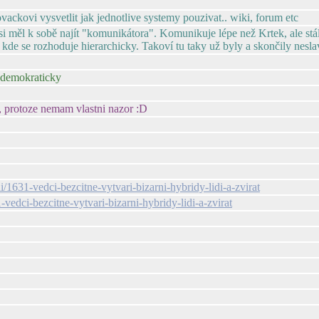
ovackovi vysvetlit jak jednotlive systemy pouzivat.. wiki, forum etc
y si měl k sobě najít "komunikátora". Komunikuje lépe než Krtek, ale stá
, kde se rozhoduje hierarchicky. Takoví tu taky už byly a skončily nesla
 demokraticky
a, protoze nemam vlastni nazor :D
1631-vedci-bezcitne-vytvari-bizarni-hybridy-lidi-a-zvirat
edci-bezcitne-vytvari-bizarni-hybridy-lidi-a-zvirat