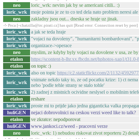
neo
loric_wrk: nevim jak by se americani citili.. :)
loric_wrk
moje pointa je ze to co ted dela nato problem neresi ale
neo
zakladny jsou out... dneska se hraje uz jinak.
-!- Peca [~chatzilla@irc.pirati.cz] has quit [Read error: Connection reset by peer]
loric_wrk
a jak se teda hraje
loric_wrk
"vojaci na dovoleny", "humanitarni bombardovani", "pr
loric_wrk
organizace->operace
neo
myslim, ze kdyby byly vojaci na dovolene v usa, ze by
etalon
https://scontent-b-lhr.xx.fbcdn.net/hphotos-xap1/
etalon
on topic :)
loric_wrk
also on topic
https://c2.staticflickr.com/2/1132/4592
vnimate nekdo taky to, ze od pocatku krize: 1) ct nema na
loric_wrk
nebo 'podle tehle strany se stalo tohle'
loric_wrk
2) zadnej z mistnich ocividne neslysel o mobilnim tele
etalon
reshare
loric_wrk
proste mi to prijde jako jedna giganticka valka propag
huliGEN
nejaci dobrovolnici na ceskou verzi weed like to talk?
etalon
ve zkratce: nepodporovat
huliGEN
www.jankoci.cz/weed - pracovni verze
neo
loric_wrk: 1) nebudou riskovat zivot reporteru 2) detai