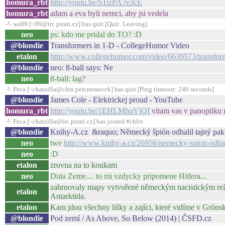
homura_rbt
http://youtu.be/S1izPA7e3cE
homura_rbt
adam a eva byli nemci, aby jsi vedela
-!- wa99 [~99@irc.pirati.cz] has quit [Quit: Leaving]
neo
ps: kdo me pridal do TO? :D
@blondie
Transformers in 1-D - CollegeHumor Video
etalon
http://www.collegehumor.com/video/6639573/transform
@blondie
neo: 8-ball says: Ne
neo
8-ball: lag?
-!- Peca [~chatzilla@clen.petr.nemecek] has quit [Ping timeout: 240 seconds]
@blondie
James Cole - Elektrickej proud - YouTube
homura_rbt
http://youtu.be/1EHLMhoVjQI
vitam vas v panoptiku
-!- Peca [~chatzilla@irc.pirati.cz] has joined #chliv
@blondie
Knihy-A.cz &raquo; Německý špión odhalil tajný pakt 
neo
twe
http://www.knihy-a.cz/26956/nemecky-spion-odhali
neo
:D
etalon
zrovna na to koukam
neo
Duta Zeme.... to mi vzdycky pripomene Hitlera...
zahrnovaly mapy vytvořené německým nacistickým režim
etalon
Antarktida.
etalon
Kam jdou všechny lišky a zajíci, které vidíme v Gróns
@blondie
Pod zemí / As Above, So Below (2014) | ČSFD.cz