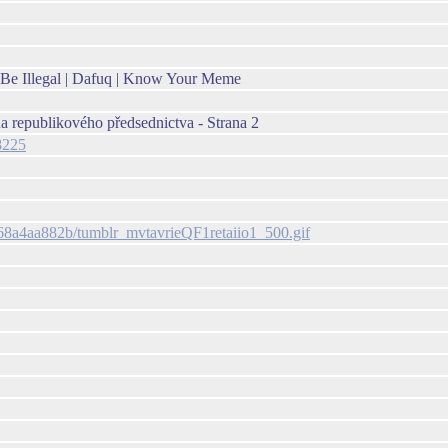
y Be Illegal | Dafuq | Know Your Meme
a republikového předsednictva - Strana 2
8225
68a4aa882b/tumblr_mvtavrieQF1retaiio1_500.gif