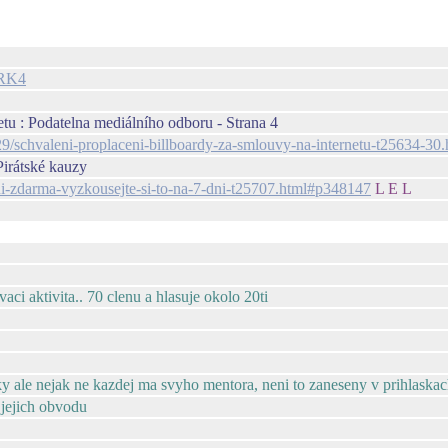
IRK4
etu : Podatelna mediálního odboru - Strana 4
229/schvaleni-proplaceni-billboardy-za-smlouvy-na-internetu-t25634-3
Pirátské kauzy
zeni-zdarma-vyzkousejte-si-to-na-7-dni-t25707.html#p348147
L E L
aci aktivita.. 70 clenu a hlasuje okolo 20ti
y ale nejak ne kazdej ma svyho mentora, neni to zaneseny v prihlaskac
 jejich obvodu