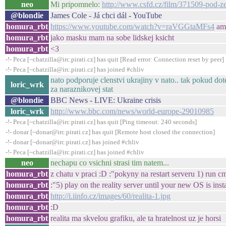
neo
Mi pripomnelo:
http://www.csfd.cz/film/371509-pod-z
@blondie
James Cole - Já chci dál - YouTube
homura_rbt
https://www.youtube.com/watch?v=raVGGtaMFs4
am
homura_rbt
jako masku mam na sobe lidskej ksicht
homura_rbt
<3
-!- Peca [~chatzilla@irc.pirati.cz] has quit [Read error: Connection reset by peer]
-!- Peca [~chatzilla@irc.pirati.cz] has joined #chliv
nato podporuje clenstvi ukrajiny v nato.. tak pokud dote
loric_wrk
za naraznikovej stat
@blondie
BBC News - LIVE: Ukraine crisis
loric_wrk
http://www.bbc.com/news/world-europe-29010985
-!- Peca [~chatzilla@irc.pirati.cz] has quit [Ping timeout: 240 seconds]
-!- donar [~donar@irc.pirati.cz] has quit [Remote host closed the connection]
-!- donar [~donar@irc.pirati.cz] has joined #chliv
-!- Peca [~chatzilla@irc.pirati.cz] has joined #chliv
neo
nechapu co vsichni strasi tim natem...
homura_rbt
z chatu v praci :D :"pokyny na restart serveru 1) run cm
homura_rbt
:"5) play on the reality server until your new OS is inst
homura_rbt
http://i.iinfo.cz/images/60/realita-1.jpg
homura_rbt
:D
homura_rbt
realita ma skvelou grafiku, ale ta hratelnost uz je horsi