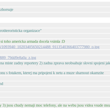
 zhorsuje
otiteroristicka organizace"
 si toho americka armada docela vsimla :D
t31.0-8/1093940_10203405650214488_9113540366403777980_o.jpg
977889_79dd9e8a0a_z.jpg
 miste zadny reportery 2) zadna zprava neobsahuje slovni spojeni jako 'ne
fonu s fotakem, kterej ma pripojeni k netu a muze sharnout okamzite
and
ly 3) jsou chudy nemaji moc telefony, ale na webu jsou videa vsude moz