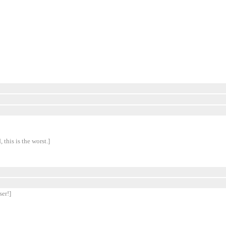
 this is the worst.]
ser!]