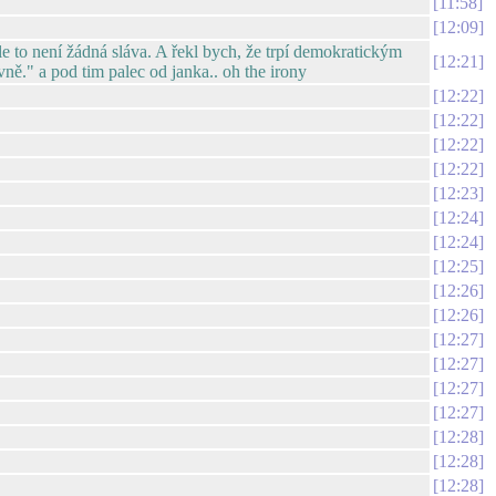
11:58
12:09
le to není žádná sláva. A řekl bych, že trpí demokratickým
12:21
vně." a pod tim palec od janka.. oh the irony
12:22
12:22
12:22
12:22
12:23
12:24
12:24
12:25
12:26
12:26
12:27
12:27
12:27
12:27
12:28
12:28
12:28