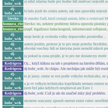
a) mhd zdarma bude pro hodne lidi motivaci nejezdit a
bobr_wrk
dj-
b) kdo jezdi do centra autem, tak tam zpravidla nejezdi 
bobr_wrk
Stevko
Je mnoho ľudí, ktorí cestujú autom, lebo o cestovaní
homura_rbt
Stevko: no, nektere problemy lidstva opravdu piratsky 
homura_rbt
(např. legalizace halucinogenů, informovaná veřejnost, 
dj-
moje heslo je svoboda volby dopravniho prostredku ..
bobr_wrk
dj-
autem jezdim, protoze je to pro moje potreby flexibilni,
bobr_wrk
obvolat vsechny lidi se kteryma jsem nemohl mluvit pre
dj-
(a pokud ta zona projde, je to pro me dostatecny motiv 
bobr_wrk
Kedrigern
Oj... když kliknu na tab s projektem na kterém dělám, 
Kedrigern
dj-bobr_wrk: Jo chápu. Ale nechápu jak může být rozdíl
dj-
to je jasny. emise se resi podle velkyho technicaku, ne
bobr_wrk
dj-
a ja ve velkym technicaku kuprikladu nemam emisni norm
bobr_wrk
jsem byl jako kdybych nesplnoval ani Euro 1
Kedrigern
dj-bobr_wrk: Což je ale do značné míry jiný problém.
dj-
nicmene soucasny zpusob mereni emisi vubec nereflekt
bobr_wrk