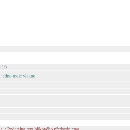
if
:)
 jedno moje vlakno..
e. : Podatelna republikového předsednictva