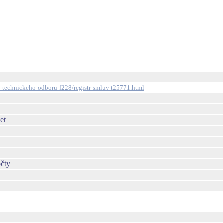
na-technickeho-odboru-f228/registr-smluv-t25771.html
et
očty