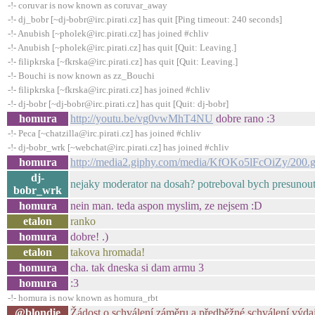
-!- coruvar is now known as coruvar_away
-!- dj_bobr [~dj-bobr@irc.pirati.cz] has quit [Ping timeout: 240 seconds]
-!- Anubish [~pholek@irc.pirati.cz] has joined #chliv
-!- Anubish [~pholek@irc.pirati.cz] has quit [Quit: Leaving.]
-!- filipkrska [~fkrska@irc.pirati.cz] has quit [Quit: Leaving.]
-!- Bouchi is now known as zz_Bouchi
-!- filipkrska [~fkrska@irc.pirati.cz] has joined #chliv
-!- dj-bobr [~dj-bobr@irc.pirati.cz] has quit [Quit: dj-bobr]
homura
http://youtu.be/vg0vwMhT4NU
dobre rano :3
-!- Peca [~chatzilla@irc.pirati.cz] has joined #chliv
-!- dj-bobr_wrk [~webchat@irc.pirati.cz] has joined #chliv
homura
http://media2.giphy.com/media/KfOKo5lFcOiZy/200.g
dj-
nejaky moderator na dosah? potreboval bych presunout
bobr_wrk
homura
nein man. teda aspon myslim, ze nejsem :D
etalon
ranko
homura
dobre! .)
etalon
takova hromada!
homura
cha. tak dneska si dam armu 3
homura
:3
-!- homura is now known as homura_rbt
@blondie
Žádost o schválení záměru a předběžné schválení výdaj