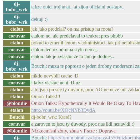
dj-
takze opici trojhmat.. at zijou oficialni postupy..
bobr_wrk
dj-
dekuji :)
bobr_wrk
etalon
jak jako predelal? on ma pristup na roota?
coruvar
etalon: ne, ale predelaval to tenkrat pres phpbb
etalon
pokud to zmenil jenom v administraci, tak pri nejblizsim
coruvar
etalon: ted uz admina stylu nema,.
coruvar
etalon: tak je zvlastni ze to tam je dodnes..
dj-
Bouchi: muzu te poprosit o jeden drobny moderacni za
bobr_wrk
etalon
nikdo nevyblil cache :D
coruvar
i kdyz vlastne neni :D uz..
etalon
a to jsou presne ty duvody, proc AO nemuze mit zaklada
etalon
Onion Talks!!!
@blondie
Onion Talks: Hypothetically It Would Be Okay To H
etalon
http://youtu.be/XQcNYb3DydA
Bouchi
dj-bobr_wrk: Které?
coruvar
a zaroven to jsou ty duvody, proc nas lidi nenavidi ;)
@blondie
Nízkoemisní zóny, zóna v Praze : Doprava
dj-
Bouchi:
https://forum.pirati.cz/doprava-f550/nizkoemi