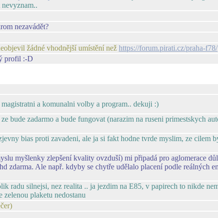
t nevyznam..
krom nezavádět?
neobjevil žádné vhodnější umístění než
https://forum.pirati.cz/praha-f78/
 profil :-D
o magistratni a komunalni volby a program.. dekuji :)
 ze bude zadarmo a bude fungovat (narazim na ruseni primestskych aut
zjevny bias proti zavadeni, ale ja si fakt hodne tvrde myslim, ze cilem 
slu myšlenky zlepšení kvality ovzduší) mi připadá pro aglomerace důle
 zdarma. Ale např. kdyby se chytře udělalo placení podle reálných emi
lik radu silnejsi, nez realita .. ja jezdim na E85, v papirech to nikde
ne zelenou plaketu nedostanu
ečer)