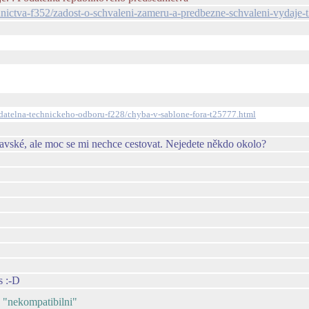
sednictva-f352/zadost-o-schvaleni-zameru-a-predbezne-schvaleni-vydaj
podatelna-technickeho-odboru-f228/chyba-v-sablone-fora-t25777.html
avské, ale moc se mi nechce cestovat. Nejedete někdo okolo?
s :-D
a "nekompatibilni"