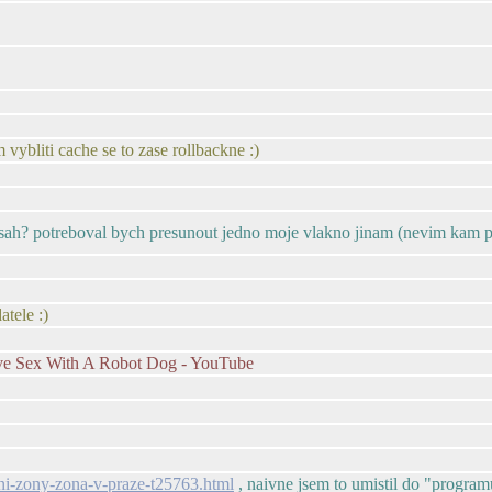
 vybliti cache se to zase rollbackne :)
sah? potreboval bych presunout jedno moje vlakno jinam (nevim kam pre
tele :)
ave Sex With A Robot Dog - YouTube
sni-zony-zona-v-praze-t25763.html
, naivne jsem to umistil do "programu