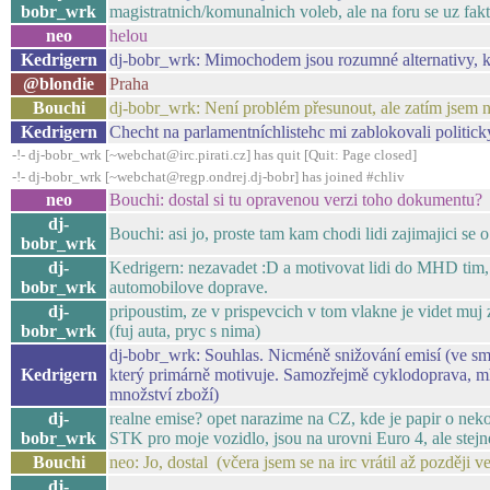
bobr_wrk
magistratnich/komunalnich voleb, ale na foru se uz fak
neo
helou
Kedrigern
dj-bobr_wrk: Mimochodem jsou rozumné alternativy, 
@blondie
Praha
Bouchi
dj-bobr_wrk: Není problém přesunout, ale zatím jsem 
Kedrigern
Checht na parlamentníchlistehc mi zablokovali politický
-!- dj-bobr_wrk [~webchat@irc.pirati.cz] has quit [Quit: Page closed]
-!- dj-bobr_wrk [~webchat@regp.ondrej.dj-bobr] has joined #chliv
neo
Bouchi: dostal si tu opravenou verzi toho dokumentu?
dj-
Bouchi: asi jo, proste tam kam chodi lidi zajimajici se 
bobr_wrk
dj-
Kedrigern: nezavadet :D a motivovat lidi do MHD tim,
bobr_wrk
automobilove doprave.
dj-
pripoustim, ze v prispevcich v tom vlakne je videt muj 
bobr_wrk
(fuj auta, pryc s nima)
dj-bobr_wrk: Souhlas. Nicméně snižování emisí (ve smy
Kedrigern
který primárně motivuje. Samozřejmě cyklodoprava, mhd
množství zboží)
dj-
realne emise? opet narazime na CZ, kde je papir o neko
bobr_wrk
STK pro moje vozidlo, jsou na urovni Euro 4, ale stej
Bouchi
neo: Jo, dostal (včera jsem se na irc vrátil až později v
dj-