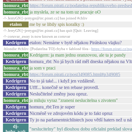
homura_rbt
https://forum.pirati.cz/podatelna-republikoveho-pred
homura_rbt
ja myslela, ze se na tom uz pracuje oO
-!- JerryGN [~jerrygn@irc.pirati.cz] has joined #chliv
etalon
me by se libily spis koralky :)
-!- JerryGN [~jerrygn@irc.pirati.cz] has quit [Quit: Leaving]
-!- coruvar_away is now known as coruvar
Kedrigern
etalon: Nemáme v bytě nějakou Pirátskou vlajku?
-blondie:#chliv- [Podatelna TO] chyba v šabloně fóra -
https://forum.pirati.cz/
homura_rbt
Kedrigern: ja mam jednu oranzovou, ale ta je pandy
Kedrigern
homura_rbt: No já bych rád měl dneska nějakou na Vlt
homura_rbt
ja som v praci
homura_rbt
https://forum.pirati.cz/post349085.html#p349085
Kedrigern
No to já také... i když jen vzdáleně.
Kedrigern
Ufff... konečně se ten rebase provedl.
Kedrigern
Neslučitelné změny jsou opruz.
homura_rbt
ja miluju vyraz "zraneni neslucitelna s zivotem"
Kedrigern
homura_rbt:Ten je super
Kedrigern
Nicméně ve zdrojovém kódu je to fakt opruz
Kedrigern
Ty jo na parlamentnichlistech jsou větší haters než u ná
dj-
"neslucitelny" byl dlouhou dobu oficialni preklad slov
bobr_wrk