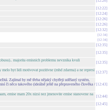
12:20
12:22
12:24
12:26
12:26
12:32
12:34
12:34
12:35
12:35
obusu).. majorita emisnich problemu nevznika kvuli
12:35
by melo byt lidi motivovat pozitivne (mhd zdarma) a ne represi
12:37
žitá. Zajímal by mě třeba nějaký chytřeji udělaný systém,
sí či něco takového (ideálně ještě na přepraveného člověka /
12:43
 nemam, emise mam 20x nizsi nez jmenovite emise stanovene na
12:44
12:45