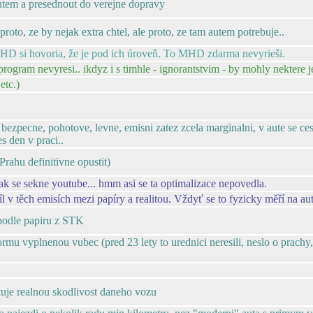
utem a presednout do verejne dopravy
proto, ze by nejak extra chtel, ale proto, ze tam autem potrebuje..
 MHD si hovoria, že je pod ich úroveň. To MHD zdarma nevyrieši.
program nevyresi.. ikdyz i s timhle - ignorantstvim - by mohly nektere 
etc.)
 bezpecne, pohotove, levne, emisni zatez zcela marginalni, v aute se ces
s den v praci..
Prahu definitivne opustit)
tak se sekne youtube... hmm asi se ta optimalizace nepovedla.
 v těch emisích mezi papíry a realitou. Vždyť se to fyzicky měří na aut
 podle papiru z STK
u vyplnenou vubec (pred 23 lety to urednici neresili, neslo o prachy, 
uje realnou skodlivost daneho vozu