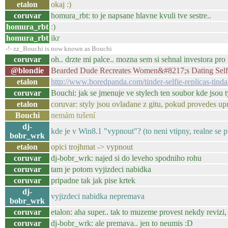
etalon
okaj :)
coruvar
homura_rbt: to je napsane hlavne kvuli tve sestre..
homura_rbt
:)
homura_rbt
ikr
-!- zz_Bouchi is now known as Bouchi
coruvar
oh.. drzte mi palce.. mozna sem si sehnal investora pr
@blondie
Bearded Dude Recreates Women&#8217;s Dating Selfi
etalon
http://www.boredpanda.com/tinder-selfie-replicas-tindaf
coruvar
Bouchi: jak se jmenuje ve stylech ten soubor kde jsou t
etalon
coruvar: styly jsou ovladane z gitu, pokud provedes up
Bouchi
nemám tušení
dj-
kde je v Win8.1 "vypnout"? (to neni vtipny, realne se 
bobr_wrk
etalon
opici trojhmat -> vypnout
coruvar
dj-bobr_wrk: najed si do leveho spodniho rohu
coruvar
tam je potom vyjizdeci nabidka
coruvar
pripadne tak jak pise krtek
dj-
vyjizdeci nabidka nepremava
bobr_wrk
coruvar
etalon: aha super.. tak to muzeme provest nekdy revizi, 
coruvar
dj-bobr_wrk: ale premava.. jen to neumis :D