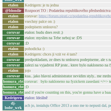
etalon
Kedrigern: je tu jedna
@blondie
Rozpocet TO : Podatelna republikového předsednictva 
etalon
coruvar:
https://forum.pirati.cz/podatelna-republikov
etalon
vsechny palce on :)
etalon
podepisem smlouvu?
coruvar
etalon: budu dnes resit ;)
coruvar
etalon: myslim na Tebe neboj se :DS
coruvar
:D
etalon
pohodicka :)
etalon
Kedrigern: chces ji vzit ve 4 tam?
coruvar
predpokladam, ze dnes tu smlouvu podepiseme, ale s nap
coruvar
zalezi na vyjadreni RP jeste.. ktere bylo nakloneno na
etalon
jojo
coruvar
kua.. jako hlavni administrator nevidim styly.. me mrdn
homura_rbt
coruvar: bylo nakloneno na fyzickem zasedani =/=> t
homura_rbt
:D
homura_rbt
and if you're counting on this, you're gonna have a baa
Kedrigern
etalon: Ideálně
dj-
ach jo, instaluju Office 2013 a ono me to nepusti dal,
bobr_wrk