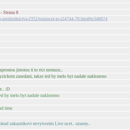
- Strana 8
eho-predsednictva-f352/rozpocet-to-t24744-70.html#p348874
rostou jistotou ti to rict nemuzu..
 fyzickem zasedani, takze ted by melo byt nadale nakloneno
e.. :D
ed by melo byt nadale nakloneno
ad time
 pokud zakaznikovi nevytvorim Live ucet.. uzasny..