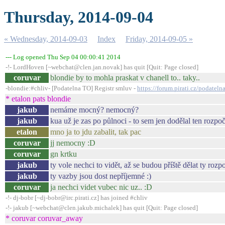
Thursday, 2014-09-04
« Wednesday, 2014-09-03
Index
Friday, 2014-09-05 »
--- Log opened Thu Sep 04 00:00:41 2014
-!- LordHoven [~webchat@clen.jan.novak] has quit [Quit: Page closed]
coruvar
blondie by to mohla praskat v chanell to.. taky..
-blondie:#chliv- [Podatelna TO] Registr smluv -
https://forum.pirati.cz/podatel
* etalon pats blondie
jakub
nemáme mocný? nemocný?
jakub
kua už je zas po půlnoci - to sem jen dodělal ten rozpoč
etalon
mno ja to jdu zabalit, tak pac
coruvar
jj nemocny :D
coruvar
gn krtku
jakub
ty vole nechci to vidět, až se budou příště dělat ty rozp
jakub
ty vazby jsou dost nepříjemné :)
coruvar
ja nechci videt vubec nic uz.. :D
-!- dj-bobr [~dj-bobr@irc.pirati.cz] has joined #chliv
-!- jakub [~webchat@clen.jakub.michalek] has quit [Quit: Page closed]
* coruvar coruvar_away