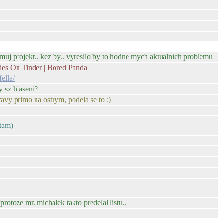
o muj projekt.. kez by.. vyresilo by to hodne mych aktualnich problemu
es On Tinder | Bored Panda
ella/
y sz hlaseni?
ravy primo na ostrym, podela se to :)
ptam)
protoze mr. michalek takto predelal listu..