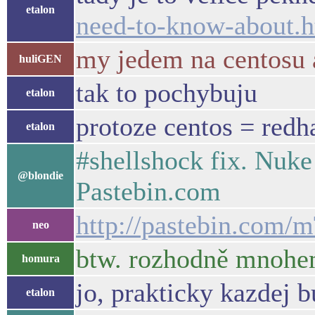
etalon
need-to-know-about.h
my jedem na centosu 
huliGEN
tak to pochybuju
etalon
protoze centos = redh
etalon
#shellshock fix. Nuke 
@blondie
Pastebin.com
http://pastebin.com
neo
btw. rozhodně mnohem
homura
jo, prakticky kazdej 
etalon