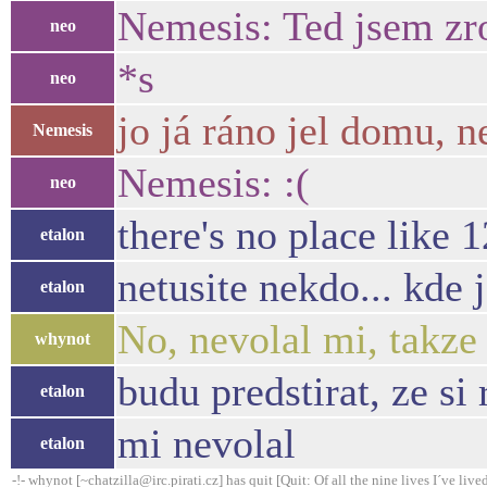
Nemesis: Ted jsem zrov
neo
*s
neo
jo já ráno jel domu, 
Nemesis
Nemesis: :(
neo
there's no place like 
etalon
netusite nekdo... kde
etalon
No, nevolal mi, takze
whynot
budu predstirat, ze si
etalon
mi nevolal
etalon
-!- whynot [~chatzilla@irc.pirati.cz] has quit [Quit: Of all the nine lives I´ve lived,