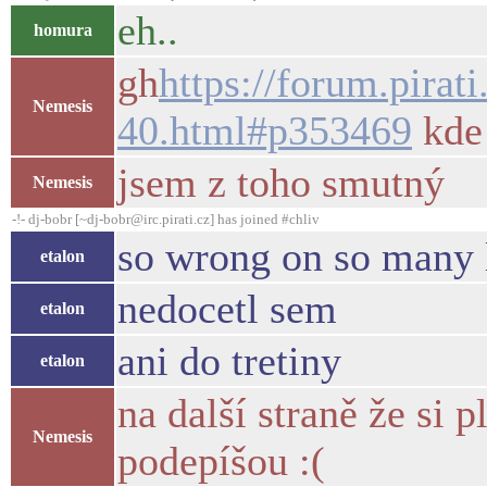
eh..
homura
gh
https://forum.pirat
Nemesis
40.html#p353469
kde 
jsem z toho smutný
Nemesis
-!- dj-bobr [~dj-bobr@irc.pirati.cz] has joined #chliv
so wrong on so many l
etalon
nedocetl sem
etalon
ani do tretiny
etalon
na další straně že si 
Nemesis
podepíšou :(