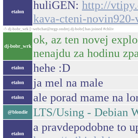
huliGEN:
http://vtip
etalon
kava-cteni-novin920-
-!- dj-bobr_wrk [~webchat@regp.ondrej.dj-bobr] has joined #chliv
ok, az ten novej expl
dj-bobr_wrk
nenajdu za hodinu zpa
hehe :D
etalon
ja mel na male
etalon
ale porad mame na lor
etalon
LTS/Using - Debian 
@blondie
a pravdepodobne to up
etalon