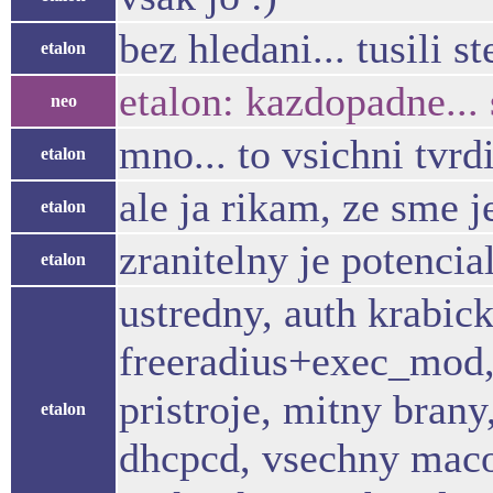
bez hledani... tusili 
etalon
etalon: kazdopadne... 
neo
mno... to vsichni tvrd
etalon
ale ja rikam, ze sme je
etalon
zranitelny je potencia
etalon
ustredny, auth krabick
freeradius+exec_mod, 
pristroje, mitny bran
etalon
dhcpcd, vsechny maco