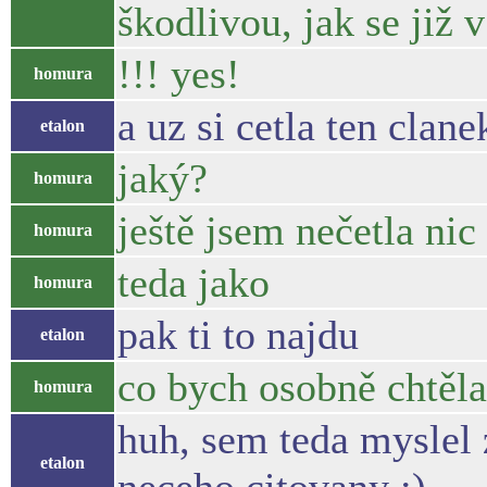
škodlivou, jak se již 
!!! yes!
homura
a uz si cetla ten clane
etalon
jaký?
homura
ještě jsem nečetla nic
homura
teda jako
homura
pak ti to najdu
etalon
co bych osobně chtěla
homura
huh, sem teda myslel z
etalon