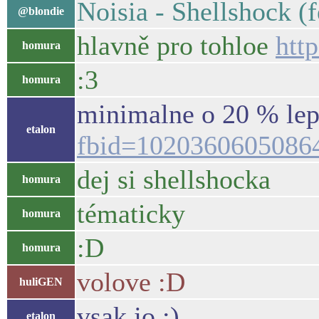
Noisia - Shellshock (
@blondie
hlavně pro tohloe
htt
homura
:3
homura
minimalne o 20 % lep
etalon
fbid=1020360605086
dej si shellshocka
homura
tématicky
homura
:D
homura
volove :D
huliGEN
vsak jo :)
etalon