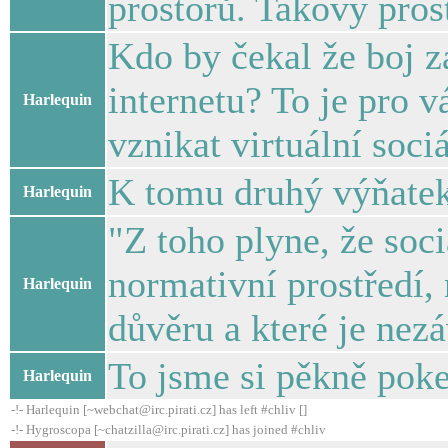
prostorů. Takový prost
Kdo by čekal že boj z
internetu? To je pro 
Harlequin
vznikat virtuální sociá
K tomu druhý výňatek
Harlequin
"Z toho plyne, že soci
normativní prostředí,
Harlequin
důvěru a které je nezáv
To jsme si pěkně pokec
Harlequin
-!- Harlequin [~webchat@irc.pirati.cz] has left #chliv []
-!- Hygroscopa [~chatzilla@irc.pirati.cz] has joined #chliv