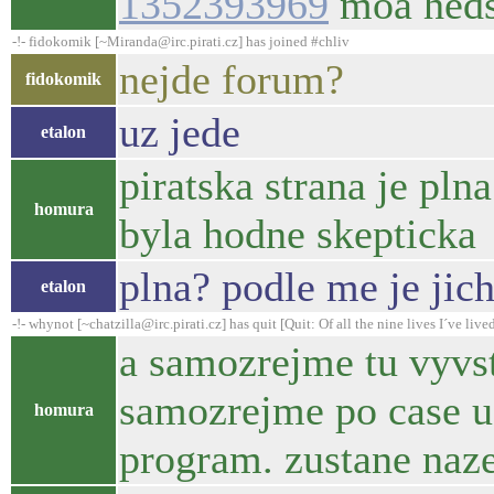
1352393969
moa heds
-!- fidokomik [~Miranda@irc.pirati.cz] has joined #chliv
nejde forum?
fidokomik
uz jede
etalon
piratska strana je pln
homura
byla hodne skepticka
plna? podle me je jic
etalon
-!- whynot [~chatzilla@irc.pirati.cz] has quit [Quit: Of all the nine lives I´ve lived,
a samozrejme tu vyvst
samozrejme po case uz
homura
program. zustane naze