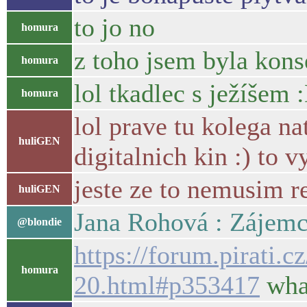
to jo no
homura
z toho jsem byla kons
homura
lol tkadlec s ježíšem 
homura
lol prave tu kolega n
huliGEN
digitalnich kin :) to
jeste ze to nemusim res
huliGEN
Jana Rohová : Zájemci 
@blondie
https://forum.pirati.
homura
20.html#p353417
what