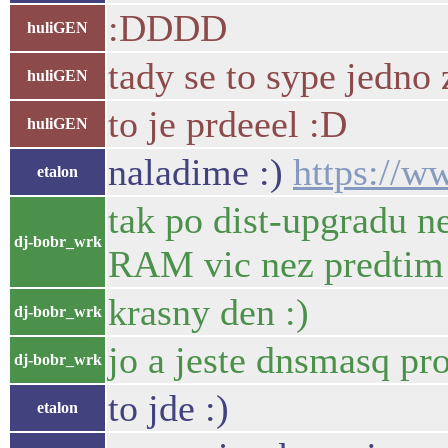
:DDDD
huliGEN
tady se to sype jedno
huliGEN
to je prdeeel :D
huliGEN
naladime :)
https://
etalon
tak po dist-upgradu 
dj-bobr_wrk
RAM vic nez predtim
krasny den :)
dj-bobr_wrk
jo a jeste dnsmasq pr
dj-bobr_wrk
to jde :)
etalon