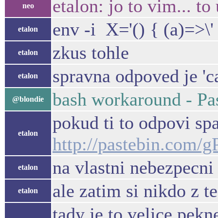
etalon: jo to vim... t
neo
env -i X='() { (a)=>\'
etalon
zkus tohle
etalon
spravna odpoved je 'ca
etalon
bash workaround - Pa
@blondie
pokud ti to odpovi sp
etalon
http://pastebin.com
na vlastni nebezpecn
etalon
ale zatim si nikdo z t
etalon
tady je to velice pek