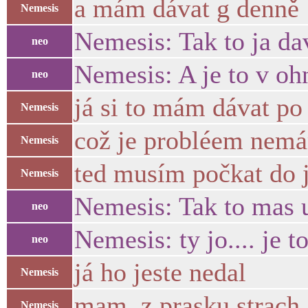
a mám dávat g denně
Nemesis
Nemesis: Tak to ja da
neo
Nemesis: A je to v oh
neo
já si to mám dávat po
Nemesis
což je probléem nemám
Nemesis
ted musím počkat do j
Nemesis
Nemesis: Tak to mas u
neo
Nemesis: ty jo.... je t
neo
já ho jeste nedal
Nemesis
mam z prasku strach
Nemesis