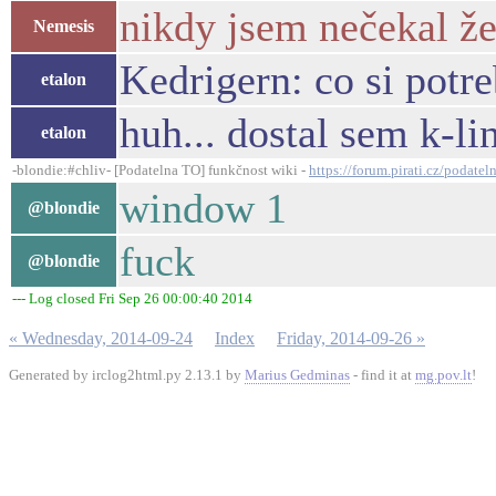
nikdy jsem nečekal že 
Nemesis
Kedrigern: co si potr
etalon
huh... dostal sem k-li
etalon
-blondie:#chliv- [Podatelna TO] funkčnost wiki -
https://forum.pirati.cz/podat
window 1
@blondie
fuck
@blondie
--- Log closed Fri Sep 26 00:00:40 2014
« Wednesday, 2014-09-24
Index
Friday, 2014-09-26 »
Generated by irclog2html.py 2.13.1 by
Marius Gedminas
- find it at
mg.pov.lt
!