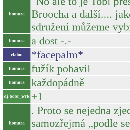
"No ale to je Tobi př
Broocha a další.... ja
homura
sdružení můžeme vybí
a dost -.-
homura
*facepalm*
etalon
fužík pobavil
homura
každopádně
homura
+1
dj-bobr_wrk
. Proto se nejedna zj
samozřejmá „podle se
homura