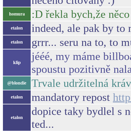
neceho citovany :)
:D řekla bych,že něco
homura
indeed, ale pak by to 
etalon
grrr... seru na to, to
etalon
jééé, my máme billboa
klip
spoustu pozitivně nal
Trvale udržitelná krá
@blondie
mandatory repost
htt
etalon
dopice taky bydlel s 
etalon
ted...