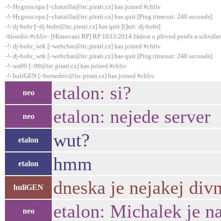
-!- Hygroscopa [~chatzilla@irc.pirati.cz] has joined #chliv
-!- Hygroscopa [~chatzilla@irc.pirati.cz] has quit [Ping timeout: 240 seconds]
-!- dj-bobr [~dj-bobr@irc.pirati.cz] has quit [Quit: dj-bobr]
-blondie:#chliv- [Hlasovani RP] RP 1033/2014 žádost o převod peněz a schválen
-!- dj-bobr_wrk [~webchat@irc.pirati.cz] has joined #chliv
-!- dj-bobr_wrk [~webchat@irc.pirati.cz] has quit [Ping timeout: 240 seconds]
-!- wa99 [~99@irc.pirati.cz] has joined #chliv
-!- huliGEN [~horsedriv@irc.pirati.cz] has joined #chliv
etalon: si?
neo
etalon: nejede server
neo
wut?
etalon
hmm
etalon
dneska je nejakej div
huliGEN
etalon: Michalek je na
neo