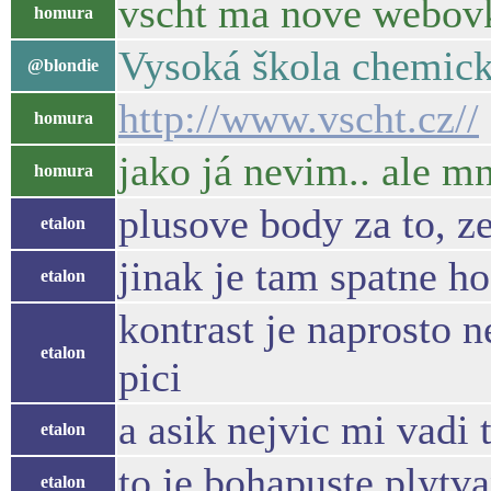
vscht ma nove webovk
homura
Vysoká škola chemick
@blondie
http://www.vscht.cz//
homura
jako já nevim.. ale mn
homura
plusove body za to, ze
etalon
jinak je tam spatne h
etalon
kontrast je naprosto 
etalon
pici
a asik nejvic mi vadi 
etalon
to je bohapuste plytv
etalon