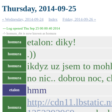
Thursday, 2014-09-25
« Wednesday, 2014-09-24
Index
Friday, 2014-09-26 »
--- Log opened Thu Sep 25 00:00:40 2014
-!- homura_rbt is now known as homura
etalon: diky!
homura
.))
homura
ikdyz uz jsem to mohl
homura
no nic.. dobrou noc, c
homura
hmm
etalon
http://cdn11.lbstati
homura