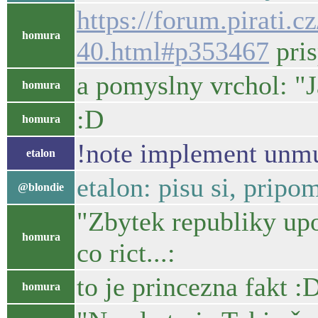
https://forum.pirati.
homura
40.html#p353467
pris
a pomyslny vrchol: "J
homura
:D
homura
!note implement unmut
etalon
etalon: pisu si, pripo
@blondie
"Zbytek republiky upo
homura
co rict...:
to je princezna fakt :
homura