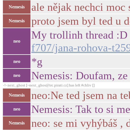
ale nějak nechci moc 
Nemesis
proto jsem byl ted u d
Nemesis
My trollinh thread :
neo
f707/jana-rohova-t2
*g
neo
Nemesis: Doufam, ze s
neo
-!- next_ghost [~next_ghos@irc.pirati.cz] has left #chliv []
neo:Ne ted jsem na t
Nemesis
Nemesis: Tak to si me 
neo
neo: se mi vyhýbáš , 
Nemesis