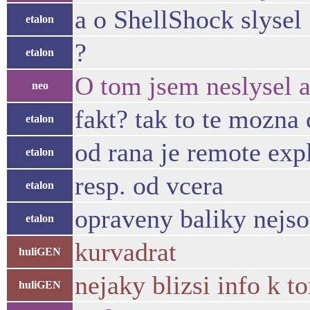
a o ShellShock slysel
etalon
?
etalon
O tom jsem neslysel an
neo
fakt? tak to te mozna
etalon
od rana je remote exp
etalon
resp. od vcera
etalon
opraveny baliky nejso
etalon
kurvadrat
huliGEN
nejaky blizsi info k t
huliGEN