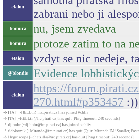
samotna piratska filo
etalon
zabrani nebo ji alespo
nu, jsem zvedava
homura
protoze zatim to na 
homura
vzdyt se nic nedeje, 
etalon
Evidence lobbistickýc
@blondie
https://forum.pirati.
etalon
270.html#p353457
:))
-!- [TA]` [~HELLth@irc.pirati.cz] has joined #chliv
-!- [TA] [~HELLth@irc.pirati.cz] has quit [Ping timeout: 240 seconds]
-!- dj-bobr [~dj-bobr@irc.pirati.cz] has joined #chliv
-!- fidokomik [~Miranda@irc.pirati.cz] has quit [Quit: Miranda IM! Smaller, Faste
-!- Hygroscopa [~chatzilla@irc.pirati.cz] has quit [Ping timeout: 240 seconds]