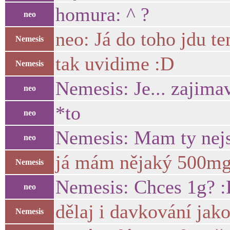
homura: ^ ?
neo
neo: Já do toho jdu te
Nemesis
tak uvidime :D
Nemesis
Nemesis: Je... zajima
neo
*to
neo
Nemesis: Mam ty nejsi
neo
já mám nějaký 500mg
Nemesis
Nemesis: Chces 1g? 
neo
dělaj i davkování ja
Nemesis