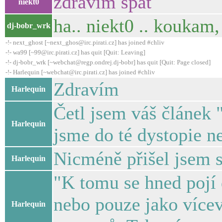
zdravim spat
niekt0
ha.. niekt0 .. koukam
dj-bobr_wrk
-!- next_ghost [~next_ghos@irc.pirati.cz] has joined #chliv
-!- wa99 [~99@irc.pirati.cz] has quit [Quit: Leaving]
-!- dj-bobr_wrk [~webchat@regp.ondrej.dj-bobr] has quit [Quit: Page closed]
-!- Harlequin [~webchat@irc.pirati.cz] has joined #chliv
Zdravím
Harlequin
Četl jsem váš článek "
Harlequin
jsme do té dystopie n
Nicméně přišel jsem 
Harlequin
"K tomu se hned pojí d
nebo pouze jako více
Harlequin