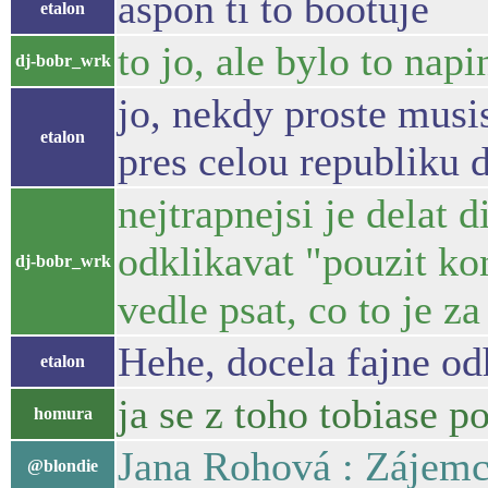
aspon ti to bootuje
etalon
to jo, ale bylo to nap
dj-bobr_wrk
jo, nekdy proste musis
etalon
pres celou republiku 
nejtrapnejsi je delat d
odklikavat "pouzit ko
dj-bobr_wrk
vedle psat, co to je z
Hehe, docela fajne odh
etalon
ja se z toho tobiase p
homura
Jana Rohová : Zájemci 
@blondie