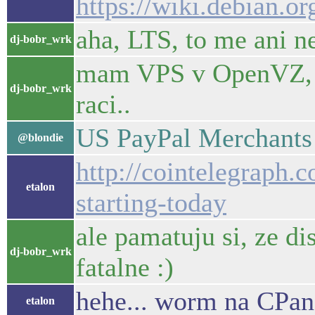
https://wiki.debian.o
aha, LTS, to me ani n
dj-bobr_wrk
mam VPS v OpenVZ, ko
dj-bobr_wrk
raci..
US PayPal Merchants 
@blondie
http://cointelegraph
etalon
starting-today
ale pamatuju si, ze d
dj-bobr_wrk
fatalne :)
hehe... worm na CPane
etalon