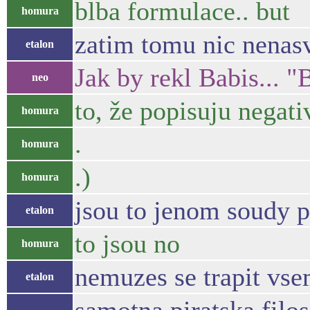
blba formulace.. but
homura
zatim tomu nic nenasv
etalon
Jak by rekl Babis... "
neo
to, že popisuju negat
homura
.
homura
.)
homura
jsou to jenom soudy 
etalon
to jsou no
homura
nemuzes se trapit vs
etalon