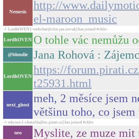
http://www.dailymoti
Nemesis
el-maroon_music
-!- LordhOVEN [~webchat@clen.jan.novak] has joined #chliv
O tohle vác nemůžu o
LordhOVEN
Jana Rohová : Zájemci
@blondie
https://forum.pirati.c
LordhOVEN
t25931.html
meh, 2 měsíce jsem ne
next_ghost
většinu toho, co jsem
-!- whynot [~chatzilla@irc.pirati.cz] has joined #chliv
Myslite, ze muze mit t
neo