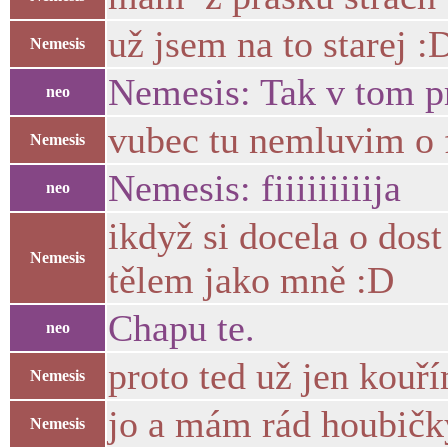
už jsem na to starej :
Nemesis
Nemesis: Tak v tom p
neo
vubec tu nemluvim o
Nemesis
Nemesis: fiiiiiiiiija
neo
ikdyž si docela o dost 
Nemesis
tělem jako mně :D
Chapu te.
neo
proto ted už jen kouří
Nemesis
jo a mám rád houbič
Nemesis