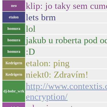
klip: jo taky sem cume
neo
lets brm
etalon
lol
homura
jakub u roberta pod 
homura
:D
homura
etalon: ping
Kedrigern
niekt0: Zdravím!
Kedrigern
http://www.contextis
dj-bobr_wrk
encryption/