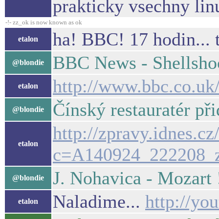
prakticky vsechny lin
-!- zz_ok is now known as ok
ha! BBC! 17 hodin... 
etalon
BBC News - Shellshoc
@blondie
http://www.bbc.co.u
etalon
Čínský restauratér při
@blondie
http://zpravy.idnes.c
etalon
c=A140924_222208_z
J. Nohavica - Mozart 
@blondie
Naladime...
http://y
etalon