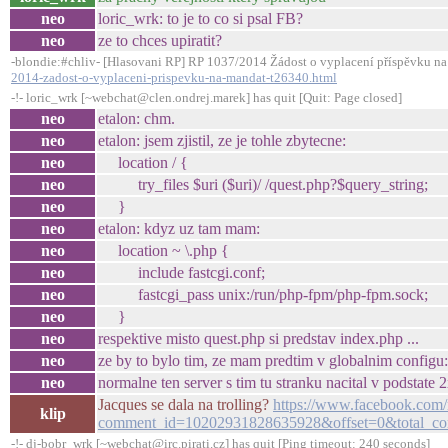
neo
loric_wrk: to je to co si psal FB?
neo
ze to chces upiratit?
-blondie:#chliv- [Hlasovani RP] RP 1037/2014 Žádost o vyplacení příspěvku n
2014-zadost-o-vyplaceni-prispevku-na-mandat-t26340.html
-!- loric_wrk [~webchat@clen.ondrej.marek] has quit [Quit: Page closed]
neo
etalon: chm.
neo
etalon: jsem zjistil, ze je tohle zbytecne:
neo
location / {
neo
try_files $uri ($uri)/ /quest.php?$query_string;
neo
}
neo
etalon: kdyz uz tam mam:
neo
location ~ \.php {
neo
include fastcgi.conf;
neo
fastcgi_pass unix:/run/php-fpm/php-fpm.sock;
neo
}
neo
respektive misto quest.php si predstav index.php ...
neo
ze by to bylo tim, ze mam predtim v globalnim configu
neo
normalne ten server s tim tu stranku nacital v podstate 2
Jacques se dala na trolling?
https://www.facebook.com
klip
comment_id=10202931828635928&offset=0&total_c
-!- dj-bobr_wrk [~webchat@irc.pirati.cz] has quit [Ping timeout: 240 seconds]