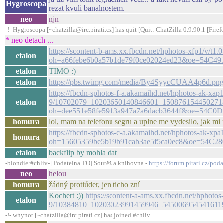
Hygroscopa
rezat kvuli banalnostem.
neo
njn
-!- Hygroscopa [~chatzilla@irc.pirati.cz] has quit [Quit: ChatZilla 0.9.90.1 [Fi
* neo detach ...
https://scontent-b-ams.xx.fbcdn.net/hphotos-xfp1/
etalon
oh=a66febe6b0a57b1de79f0ce02024ed23&oe=54C4
etalon
TIMO :)
etalon
https://pbs.twimg.com/media/By4SyycCUAA4p6d.pn
https://fbcdn-sphotos-f-a.akamaihd.net/hphotos-ak-xap1
etalon
9/10702079_10203650140846601_1508761544502718
oh=dee551e58fe5913a947a7a6dacb3644f&oe=54C0D
homura
lol, mam na telefonu segru a uplne me vydesilo, jak mi
https://fbcdn-sphotos-c-a.akamaihd.net/hphotos-ak-
homura
oh=15605359be5b19b91cab3ae5f5ca0ec8&oe=54C28
etalon
backflip by mohla dat
-blondie:#chliv- [Podatelna TO] Soutěž a knihovna -
https://forum.pirati.cz/po
neo
helou
homura
žádný protiúder, jen ticho zní
Kochert :))
https://scontent-a-ams.xx.fbcdn.net/hphotos
etalon
9/10384810_10203023991459946_545006954541611
-!- whynot [~chatzilla@irc.pirati.cz] has joined #chliv