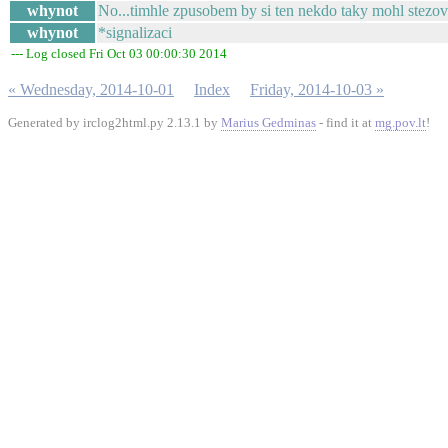
whynot
No...timhle zpusobem by si ten nekdo taky mohl stezov
whynot
*signalizaci
--- Log closed Fri Oct 03 00:00:30 2014
« Wednesday, 2014-10-01
Index
Friday, 2014-10-03 »
Generated by irclog2html.py 2.13.1 by
Marius Gedminas
- find it at
mg.pov.lt
!