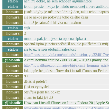
etalon
neni mi dobre, nejsem schopen argumentace
etalon
jenom proste... kdyz je nekdo nemocnej a bere antibioti
homura
jasně. kdyby je měl první druhý den, tak s tebou napro
homura
ale je někde po polovině toho celého času
homura
tam už je saturační křivka na maximu
etalon
cajk
homura
:)
etalon
mno... a pak je tu jeste ta opacna sipka :)
homura
opačná šipka je nebezpečnější no, ale jak říkám :D můj
etalon
ale to uz je spis globalni zalezitost
homura
http://treasure.diylol.com/uploads/post/image/324017/
@blondie
Akemi homura spirited - (#138640) - High Quality an
homura
http://hqwallbase.com/images/big/akemi_homura_spiri
homura
lol. apple help desk: "how do i install iTunes on Fedor
homura
:D
homura
děláš si prdel?!
homura
já si to vymyslela
homura
otevřela jsem ten odkaz
homura
a tam to fakt je? :D
@blondie
How can I install iTunes on Linux Fedora 20 | Apple 
homura
https://discussions.apple.com/thread/6507554?start=0&t