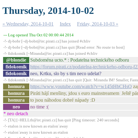
Thursday, 2014-10-02
« Wednesday, 2014-10-01
Index
Friday, 2014-10-03 »
--- Log opened Thu Oct 02 00:00:44 2014
-!- dj-bobr [~dj-bobr@irc.pirati.cz] has joined #chliv
-!- dj-bobr [~dj-bobr@irc.pirati.cz] has quit [Read error: No route to host]
-!- fidokomik [~Miranda@irc.pirati.cz] has joined #chliv
@blondie
Subdoména ucto.* : Podatelna technického odboru
fidokomik
https://forum.pirati.cz/podatelna-technickeho-odboru-
fidokomik
neo, Krtku, slo by s tim neco udelat?
-!- fidokomik [~Miranda@irc.pirati.cz] has quit [Quit: Miranda IM! Smaller, Faste
homura
https://www.youtube.com/watch?v=w145tHbCHsQ
za
homura
Piráti hájí menšiny, jdou s euro mainstreamem Ještě pár
homura
to jsou náhodou dobré nápady :D
neo
no time :(
* neo detach
-!- [TA] [~HELLth@irc.pirati.cz] has quit [Ping timeout: 240 seconds]
-!- etalon is now known as etalon`away
-!- etalon`away is now known as etalon