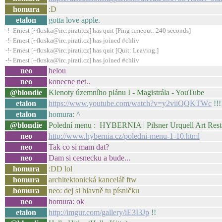
homura
:D
etalon
gotta love apple.
-!- Ernest [~fkrska@irc.pirati.cz] has quit [Ping timeout: 240 seconds]
-!- Ernest [~fkrska@irc.pirati.cz] has joined #chliv
-!- Ernest [~fkrska@irc.pirati.cz] has quit [Quit: Leaving.]
-!- Ernest [~fkrska@irc.pirati.cz] has joined #chliv
neo
helou
neo
konecne net..
@blondie
Klenoty územního plánu I - Magistrála - YouTube
etalon
https://www.youtube.com/watch?v=y2viiQQKTWc
!!!
etalon
homura: ^
@blondie
Polední menu : HYBERNIA | Pilsner Urquell Art Rest
neo
http://www.hybernia.cz/poledni-menu-1-10.html
neo
Tak co si mam dat?
neo
Dam si cesnecku a bude...
homura
:DD lol
homura
architektonická kancelář ftw
homura
neo: dej si hlavně tu písničku
neo
homura: ok
etalon
http://imgur.com/gallery/iE3I3Jp
!!