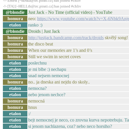
-!- Ernest [~fkrska@irc.pirati.cz] has joined #chliv
-!- [TA] [~HELLth@irc.pirati.cz] has joined #chliv
@blondie
Just Jack - No Time (official video) - YouTube
homura
neo:
https://www.youtube.com/watch?v=X-6Nbk9Anj
etalon
ranko :)
@blondie
Droids | Just Jack
homura
http://justjack.bandcamp.com/track/droids
skvělý song! 
homura
the disco beat
homura
When our memories are 1’s and 0’s
homura
Still we swim in secret coves
etalon
poslechnu
etalon
je mi blbe :) nechapu
etalon
snad nejsem nemocnej
homura
no.. ja dneska ani nejdu do skoly..
etalon
nemocna?
etalon
nebo jenom nechce?
homura
nemocná
homura
hnus
etalon
:/
etalon
bejt nemocnej je neco, co zrovna kurva nepotrebuju. T
etalon
si jenom nachlazena, coz? nebo neco horsiho?