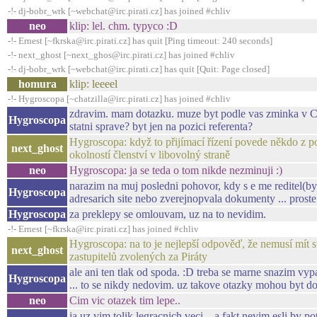
-!- dj-bobr_wrk [~webchat@irc.pirati.cz] has joined #chliv
neo
klip: lel. chm. typyco :D
-!- Ernest [~fkrska@irc.pirati.cz] has quit [Ping timeout: 240 seconds]
-!- next_ghost [~next_ghos@irc.pirati.cz] has joined #chliv
-!- dj-bobr_wrk [~webchat@irc.pirati.cz] has quit [Quit: Page closed]
homura
klip: leeeel
-!- Hygroscopa [~chatzilla@irc.pirati.cz] has joined #chliv
zdravim. mam dotazku. muze byt podle vas zminka v CV o
Hygroscopa
statni sprave? byt jen na pozici referenta?
Hygroscopa: když to přijímací řízení povede někdo z pol
next_ghost
okolností členství v libovolný straně
neo
Hygroscopa: ja se teda o tom nikde nezminuji :)
narazim na muj posledni pohovor, kdy s e me reditel(b
Hygroscopa
adresarich site nebo zverejnopvala dokumenty ... proste
Hygroscopa
za preklepy se omlouvam, uz na to nevidim.
-!- Ernest [~fkrska@irc.pirati.cz] has joined #chliv
Hygroscopa: na to je nejlepší odpověď, že nemusí mít s
next_ghost
zastupitelů zvolených za Piráty
ale ani ten tlak od spoda. :D treba se marne snazim vypa
Hygroscopa
... to se nikdy nedovim. uz takove otazky mohou byt d
neo
Cim vic otazek tim lepe..
ja uz vim tolik legracnich veci... a fakt nevim esli by 