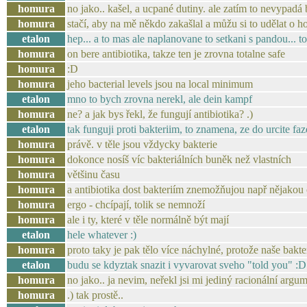
homura
no jako.. kašel, a ucpané dutiny. ale zatím to nevypadá
homura
stačí, aby na mě někdo zakašlal a můžu si to udělat o h
etalon
hep... a to mas ale naplanovane to setkani s pandou... t
homura
on bere antibiotika, takze ten je zrovna totalne safe
homura
:D
homura
jeho bacterial levels jsou na local minimum
etalon
mno to bych zrovna nerekl, ale dein kampf
homura
ne? a jak bys řekl, že fungují antibiotika? .)
etalon
tak funguji proti bakteriim, to znamena, ze do urcite faz
homura
právě. v těle jsou vždycky bakterie
homura
dokonce nosíš víc bakteriálních buněk než vlastních
homura
většinu času
homura
a antibiotika dost bakteriím znemožňujou např nějako
homura
ergo - chcípají, tolik se nemnoží
homura
ale i ty, které v těle normálně být mají
etalon
hele whatever :)
homura
proto taky je pak tělo více náchylné, protože naše bakt
etalon
budu se kdyztak snazit i vyvarovat sveho "told you" :D
homura
no jako.. ja nevim, neřekl jsi mi jediný racionální argum
homura
.) tak prostě..