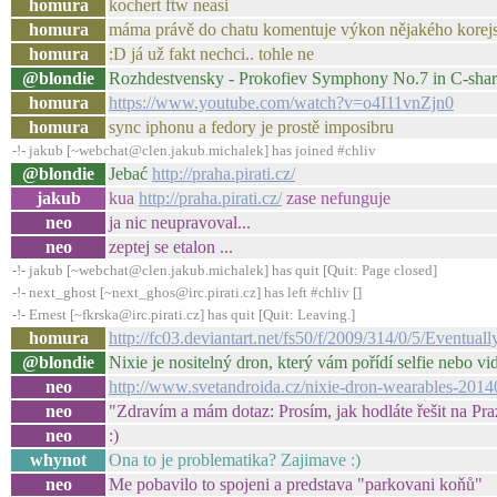
homura
kochert ftw neasi
homura
máma právě do chatu komentuje výkon nějakého korejsk
homura
:D já už fakt nechci.. tohle ne
@blondie
Rozhdestvensky - Prokofiev Symphony No.7 in C-shar
homura
https://www.youtube.com/watch?v=o4I11vnZjn0
homura
sync iphonu a fedory je prostě imposibru
-!- jakub [~webchat@clen.jakub.michalek] has joined #chliv
@blondie
Jebać
http://praha.pirati.cz/
jakub
kua
http://praha.pirati.cz/
zase nefunguje
neo
ja nic neupravoval...
neo
zeptej se etalon ...
-!- jakub [~webchat@clen.jakub.michalek] has quit [Quit: Page closed]
-!- next_ghost [~next_ghos@irc.pirati.cz] has left #chliv []
-!- Ernest [~fkrska@irc.pirati.cz] has quit [Quit: Leaving.]
homura
http://fc03.deviantart.net/fs50/f/2009/314/0/5/Eventu
@blondie
Nixie je nositelný dron, který vám pořídí selfie nebo 
neo
http://www.svetandroida.cz/nixie-dron-wearables-2014
neo
"Zdravím a mám dotaz: Prosím, jak hodláte řešit na Pr
neo
:)
whynot
Ona to je problematika? Zajimave :)
neo
Me pobavilo to spojeni a predstava "parkovani koňů"