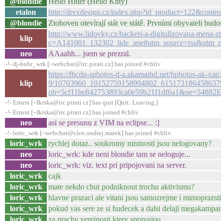
@blondie
Hello Hitler (Hello Kitty)
etalon
http://drexdesign.cz/index.php?id_product=122&contro
@blondie
Ztohoven otevírají stát ve státě. Prvními obyvateli budo
http://www.lidovky.cz/hackeri-a-digitalizovana-mena-zto
klip
c=A141001_132302_lide_ape#utm_source=rss&utm_
neo
AAaahh... jsem se prezral.
-!- dj-bobr_wrk [~webchat@irc.pirati.cz] has joined #chliv
https://fbcdn-sphotos-d-a.akamaihd.net/hphotos-ak-xap1
klip
9/10703960_10152759158994802_615173186458637
oh=5cf11be842753893ca0e59b21f1df6a1&oe=54882
-!- Ernest [~fkrska@irc.pirati.cz] has quit [Quit: Leaving.]
-!- Ernest [~fkrska@irc.pirati.cz] has joined #chliv
neo
asi se presunu z VIM na eclipse... :]
-!- loric_wrk [~webchat@clen.ondrej.marek] has joined #chliv
loric_wrk
rychlej dotaz.. soukromy mistnosti jsou nelogovany?
neo
loric_wrk: kde neni blondie tam se neloguje...
neo
loric_wrk: viz. text pri pripojovani na server.
loric_wrk
cajk
loric_wrk
mate nekdo chut podniknout trochu aktivismu?
loric_wrk
hlavne prazaci ale vitani jsou samozrejme i mimoprazsti
loric_wrk
pokud vas sere ze si hudecek a dalsi delaji megakampa
loric_wrk
za prachy verejnosti ktery spravujou