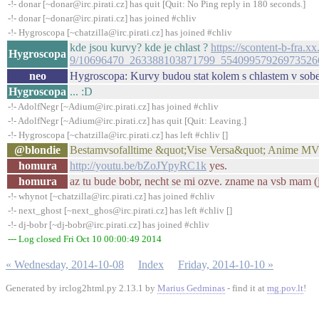
-!- donar [~donar@irc.pirati.cz] has quit [Quit: No Ping reply in 180 seconds.]
-!- donar [~donar@irc.pirati.cz] has joined #chliv
-!- Hygroscopa [~chatzilla@irc.pirati.cz] has joined #chliv
kde jsou kurvy? kde je chlast ?
https://scontent-b-fra.x
Hygroscopa
9/10696470_263388103871799_5540995792697352
neo
Hygroscopa: Kurvy budou stat kolem s chlastem v sobe
Hygroscopa
... :D
-!- AdolfNegr [~Adium@irc.pirati.cz] has joined #chliv
-!- AdolfNegr [~Adium@irc.pirati.cz] has quit [Quit: Leaving.]
-!- Hygroscopa [~chatzilla@irc.pirati.cz] has left #chliv []
@blondie
Bestamvsofalltime &quot;Vise Versa&quot; Anime MV 
homura
http://youtu.be/bZoJYpyRC1k
yes.
homura
az tu bude bobr, necht se mi ozve. zname na vsb mam (je
-!- whynot [~chatzilla@irc.pirati.cz] has joined #chliv
-!- next_ghost [~next_ghos@irc.pirati.cz] has left #chliv []
-!- dj-bobr [~dj-bobr@irc.pirati.cz] has joined #chliv
--- Log closed Fri Oct 10 00:00:49 2014
« Wednesday, 2014-10-08
Index
Friday, 2014-10-10 »
Generated by irclog2html.py 2.13.1 by
Marius Gedminas
- find it at
mg.pov.lt
!