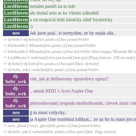
LordHoven
nemám pamět na to kde
LordHoven
ale dostal sem se ke všemu náhodně
LordHoven
a on reagoval teda klasicky silně hystericky
LordHoven
:)
neo
Jak jsem psal.. si nemyslim, ze by nejak sila..
-!- dj-bobr [~dj-bobr@irc.pirati.cz] has joined #chliv
-!- fidokomik [~Miranda@irc.pirati.cz] has joined #chliv
-!- fidokomik [~Miranda@irc.pirati.cz] has left #chliv [I'm a happy Miranda IM u
-!- LordHoven [~webchat@clen.jan.novak] has quit [Ping timeout: 240 seconds]
-!- dj-bobr [~dj-bobr@irc.pirati.cz] has quit [Quit: dj-bobr]
-!- dj-bobr_wrk [~webchat@irc.pirati.cz] has joined #chliv
dj-
vite, jak je definovany opravdovy opruz?
bobr_wrk
dj-
.. menit HDD v Acer Aspire One
bobr_wrk
dj-
prisroubovanej zespoda motherboardu, clovek musi cele
bobr_wrk
neo
jj to musi vzdycky..
neo
ja Aspire One rozebiral tolikrat... ze uz ho tu mam jen 
-!- next_ghost [~next_ghos@irc.pirati.cz] has joined #chliv
-!- dj-bobr_wrk [~webchat@irc.pirati.cz] has quit [Quit: Page closed]