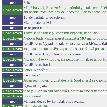
neo
*chci
Mě třeba vadí, že se změnily podmínky a tak sme přišel o 
LordHoven
ani nechtšj radši než aby dal něco mě. Pak to nechal odm
neo
To ale neplati, to co schvalil.
neo
Viz. podatelna FO
neo
JE to proti RoPr.
LordHoven
Takže se to vrátí k původnímu výpočtu, nebo jak?
LordHoven
Nebo si bude každej muset zažádat a MO mu to posoudi
neo
LordHoven: Vypada to tak, ze to zustava u MO... zad
LordHoven
Jo, jinak sme fakt zvědavej na to co Ti Lišková poslala.
neo
LordHoven: Brzy z tim budes seznamen :)
LordHoven
No, tak mě to vyhovuje, ale nelíbí se mi jak se tu pořádá
neo
LordHoven: hon?
LordHoven
Esner, Konečnej
neo
Co s nimi?
LordHoven
Jeden rezignoval, druhej dostává čoud a ještě se o něm
neo
Njn... to bejva..
LordHoven
toho jak Esnera furt okopává Dominika sme si nemoh 
LordHoven
nevšimnout
neo
Mi neprijde, ze by ho nejak okopavala...
LordHoven
všude do něj šije