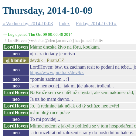
Thursday, 2014-10-09
« Wednesday, 2014-10-08
Index
Friday, 2014-10-10 »
--- Log opened Thu Oct 09 00:00:48 2014
-!- LordHoven [~webchat@clen.jan.novak] has joined #chliv
LordHoven
Máme dneska živo na fóru, koukám.
neo
njn.. za to tady je mrtvo.
@blondie
dev:kk - Pirati.CZ
LordHoven: btw. uz zacinam resit to podani na tebe... 
neo
https://www.pirati.cz/dev/kk
neo
*pomlu zacinam... :]
neo
Jsem nemocnej... tak mi jde akorat trolleni...
LordHoven
NaBrože sem se chtěl už chystat, ale sem nakonec rád, ž
neo
Ja uz ho mam davno...
LordHoven
Jo, já redmine tak nějak od tý schůze neotevřel
LordHoven
mám plný ruce práce
neo
To mi povidej...
LordHoven
Mimochodem z jakýho pohledu se v tom hospodaření c
neo
Ja to rozebrat od zalozeni strany do posledniho halere..