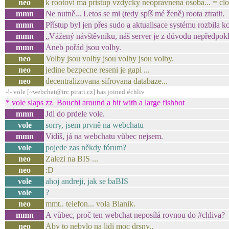
neo
k rootovi ma pristup vzdycky neopravnena osoba... = cl
mmn
Ne nutně... Letos se mi (tedy spíš mé ženě) roota ztratit.
mmn
Přístup byl jen přes sudo a aktualisace systému rozbila k
mmn
„Vážený návštěvníku, náš server je z důvodu nepředpokl
mmn
Aneb pořád jsou volby.
neo
Volby jsou volby jsou volby jsou volby.
neo
jedine bezpecne reseni je gapi ...
neo
decentralizovana sifrovana databaze...
-!- vole [~webchat@irc.pirati.cz] has joined #chliv
* vole slaps zz_Bouchi around a bit with a large fishbot
mmn
Jdi do prdele vole.
vole
sorry, jsem prvně na webchatu
mmn
Vidíš, já na webchatu vůbec nejsem.
vole
pojede zas někdy fórum?
neo
Zalezi na BIS ...
neo
:D
vole
ahoj andreji, jak se baBIS
vole
?
neo
mmt.. telefon... vola Blanik.
mmn
A vůbec, proč ten webchat neposílá rovnou do #chliva?
neo
Aby to nebylo na lidi moc drsny..