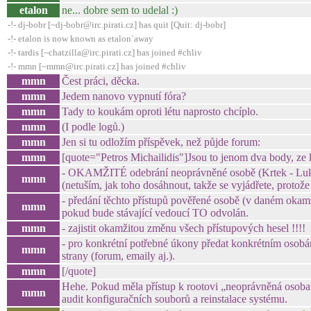
etalon
ne... dobre sem to udelal :)
-!- dj-bobr [~dj-bobr@irc.pirati.cz] has quit [Quit: dj-bobr]
-!- etalon is now known as etalon`away
-!- tardis [~chatzilla@irc.pirati.cz] has joined #chliv
-!- mmn [~mmn@irc.pirati.cz] has joined #chliv
mmn
Čest práci, děcka.
mmn
Jedem nanovo vypnutí fóra?
mmn
Tady to koukám oproti létu naprosto chcíplo.
mmn
(I podle logů.)
mmn
Jen si tu odložím příspěvek, než půjde forum:
mmn
[quote="Petros Michailidis"]Jsou to jenom dva body, ze 
- OKAMŽITÉ odebrání neoprávněné osobě (Krtek - Luká
mmn
(netuším, jak toho dosáhnout, takže se vyjádřete, protož
- předání těchto přístupů pověřené osobě (v daném oka
mmn
pokud bude stávající vedoucí TO odvolán.
mmn
- zajistit okamžitou změnu všech přístupových hesel !!!!
- pro konkrétní potřebné úkony předat konkrétním osobá
mmn
strany (forum, emaily aj.).
mmn
[/quote]
Hehe. Pokud měla přístup k rootovi „neoprávněná osoba“
mmn
audit konfiguračních souborů a reinstalace systému.