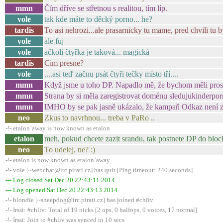
mmn
Čím dříve se střetnou s realitou, tím líp.
vole
tak kde máte to děcký porno... he?
tardis
To asi nehrozi...ale prasarnicky tu mame, pred chvili tu b
vole
ale fuj
vole
ačkoli čtyřka je taková... magická
tardis
Cim presne?
vole
....asi teď začnu psát čtyři tečky místo tří....
mmn
Když jsme u toho DP. Napadlo mě, že bychom měli prosa
mmn
Strana by si měla zaregistrovat doménu sledujukinderpo
mmn
IMHO by se pak jasně ukázalo, že kampaň Odkaz není zl
neo
Zkus to navrhnou... treba v PaRo ..
-!- etalon`away is now known as etalon
etalon
meh, pokud chcete zazit srandu, tak postnete DP do blockch
neo
To udelej, ne? :)
-!- etalon is now known as etalon`away
-!- vole [~webchat@irc.pirati.cz] has quit [Ping timeout: 240 seconds]
--- Log closed Sat Dec 20 22:43:11 2014
--- Log opened Sat Dec 20 22:43:13 2014
-!- blondie [~sheepdog@irc.pirati.cz] has joined #chliv
-!- Irssi: #chliv: Total of 19 nicks [2 ops, 0 halfops, 0 voices, 17 normal]
-!- Irssi: Join to #chliv was synced in 10 secs