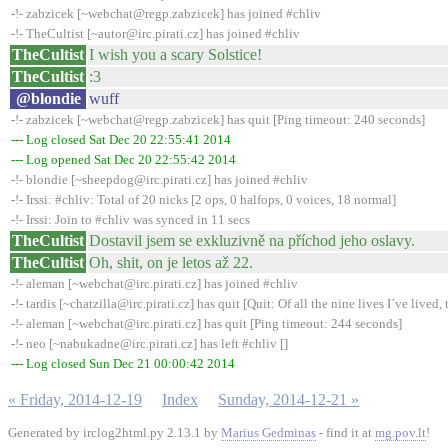
-!- zabzicek [~webchat@regp.zabzicek] has joined #chliv
-!- TheCultist [~autor@irc.pirati.cz] has joined #chliv
TheCultist
I wish you a scary Solstice!
TheCultist
:3
@blondie
wuff
-!- zabzicek [~webchat@regp.zabzicek] has quit [Ping timeout: 240 seconds]
--- Log closed Sat Dec 20 22:55:41 2014
--- Log opened Sat Dec 20 22:55:42 2014
-!- blondie [~sheepdog@irc.pirati.cz] has joined #chliv
-!- Irssi: #chliv: Total of 20 nicks [2 ops, 0 halfops, 0 voices, 18 normal]
-!- Irssi: Join to #chliv was synced in 11 secs
TheCultist
Dostavil jsem se exkluzivně na příchod jeho oslavy.
TheCultist
Oh, shit, on je letos až 22.
-!- aleman [~webchat@irc.pirati.cz] has joined #chliv
-!- tardis [~chatzilla@irc.pirati.cz] has quit [Quit: Of all the nine lives I´ve lived, t
-!- aleman [~webchat@irc.pirati.cz] has quit [Ping timeout: 244 seconds]
-!- neo [~nabukadne@irc.pirati.cz] has left #chliv []
--- Log closed Sun Dec 21 00:00:42 2014
« Friday, 2014-12-19
Index
Sunday, 2014-12-21 »
Generated by irclog2html.py 2.13.1 by
Marius Gedminas
- find it at
mg.pov.lt
!