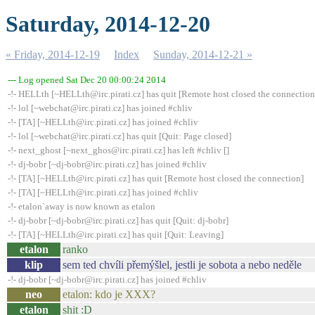
Saturday, 2014-12-20
« Friday, 2014-12-19
Index
Sunday, 2014-12-21 »
--- Log opened Sat Dec 20 00:00:24 2014
-!- HELLth [~HELLth@irc.pirati.cz] has quit [Remote host closed the connection
-!- lol [~webchat@irc.pirati.cz] has joined #chliv
-!- [TA] [~HELLth@irc.pirati.cz] has joined #chliv
-!- lol [~webchat@irc.pirati.cz] has quit [Quit: Page closed]
-!- next_ghost [~next_ghos@irc.pirati.cz] has left #chliv []
-!- dj-bobr [~dj-bobr@irc.pirati.cz] has joined #chliv
-!- [TA] [~HELLth@irc.pirati.cz] has quit [Remote host closed the connection]
-!- [TA] [~HELLth@irc.pirati.cz] has joined #chliv
-!- etalon`away is now known as etalon
-!- dj-bobr [~dj-bobr@irc.pirati.cz] has quit [Quit: dj-bobr]
-!- [TA] [~HELLth@irc.pirati.cz] has quit [Quit: Leaving]
etalon
ranko
klip
sem ted chvíli přemýšlel, jestli je sobota a nebo neděle
-!- dj-bobr [~dj-bobr@irc.pirati.cz] has joined #chliv
neo
etalon: kdo je XXX?
etalon
shit :D