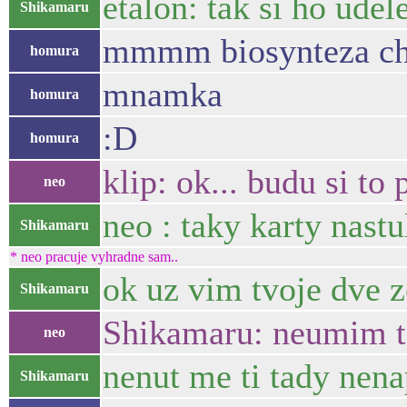
etalon: tak si ho udel
Shikamaru
mmmm biosynteza cho
homura
mnamka
homura
:D
homura
klip: ok... budu si to
neo
neo : taky karty nast
Shikamaru
* neo pracuje vyhradne sam..
ok uz vim tvoje dve z
Shikamaru
Shikamaru: neumim t
neo
nenut me ti tady nena
Shikamaru