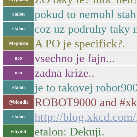
pokud to nemohl stahn
etalon
coz uz podruhy taky 
etalon
A PO je specifick?.
Mephisto
vsechno je fajn...
neo
zadna krize..
neo
je to takovej robot90
etalon
ROBOT9000 and #xkcd-
@blondie
http://blog.xkcd.com
etalon
etalon: Dekuji.
whynot