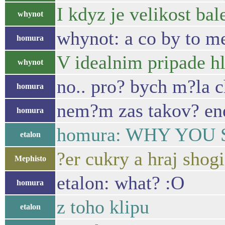
I kdyz je velikost ba
whynot
whynot: a co by to m
homura
V idealnim pripade hla
whynot
no.. pro? bych m?la c
homura
nem?m zas takov? ene
homura
homura: WHY YOU 
etalon
?er cukry a hraj shogi
Mephisto
etalon: what? :O
homura
z toho klipu
etalon