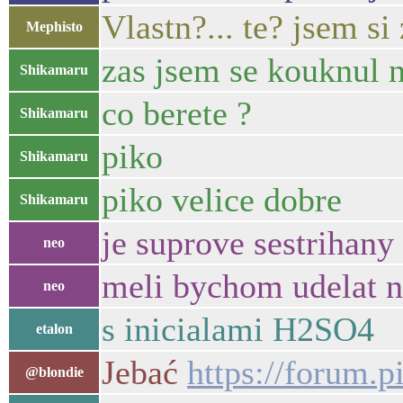
Vlastn?... te? jsem s
Mephisto
zas jsem se kouknul n
Shikamaru
co berete ?
Shikamaru
piko
Shikamaru
piko velice dobre
Shikamaru
je suprove sestrihany
neo
meli bychom udelat n
neo
s inicialami H2SO4
etalon
Jebać
https://forum.pi
@blondie