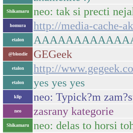
neo: tak si precti neja
Shikamaru
http://media-cache-
homura
AAAAAAAAAAAA
etalon
GEGeek
@blondie
http://www.gegeek.c
etalon
yes yes yes
etalon
neo: Typick?m zam?st
klip
zasrany kategorie
neo
neo: delas to horsi to
Shikamaru