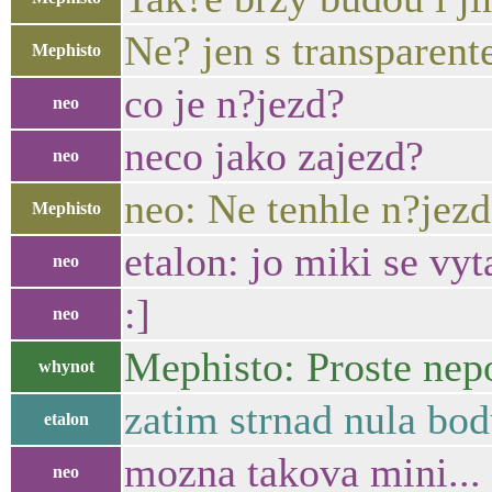
Ne? jen s transparent
Mephisto
co je n?jezd?
neo
neco jako zajezd?
neo
neo: Ne tenhle n?jezd
Mephisto
etalon: jo miki se vy
neo
:]
neo
Mephisto: Proste nepo
whynot
zatim strnad nula bo
etalon
mozna takova mini... 
neo