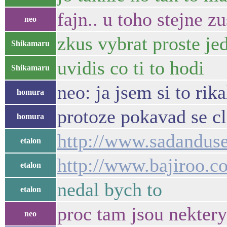
fajn.. u toho stejne z
neo
zkus vybrat proste jed
Shikamaru
uvidis co ti to hodi
Shikamaru
neo: ja jsem si to rik
homura
protoze pokavad se c
homura
http://www.sadanduse
etalon
http://www.bajiroo.c
etalon
nedal bych to
etalon
proc tam jsou nekter
neo