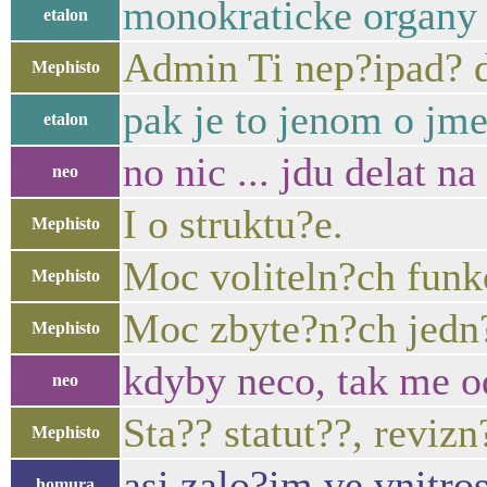
monokraticke organy
etalon
Admin Ti nep?ipad? 
Mephisto
pak je to jenom o jm
etalon
no nic ... jdu delat na
neo
I o struktu?e.
Mephisto
Moc voliteln?ch funk
Mephisto
Moc zbyte?n?ch jedn
Mephisto
kdyby neco, tak me od
neo
Sta?? statut??, reviz
Mephisto
asi zalo?im ve vnitro
homura