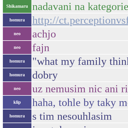
nadavani na kategori
Shikamaru
http://ct.perception
homura
achjo
neo
fajn
neo
"what my family think
homura
dobry
homura
uz nemusim nic ani ri
neo
haha, tohle by taky m
klip
s tim nesouhlasim
homura