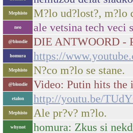
M?lo ud?lost?, m?lo 
Mephisto
ale vetsina tech veci 
neo
DIE ANTWOORD - P
@blondie
https://www.youtu
homura
N?co m?lo se stane.
Mephisto
Video: Putin hits the
@blondie
http://youtu.be/TUd
etalon
Ale pr?v? m?lo.
Mephisto
homura: Zkus si nekd
whynot