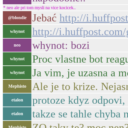
* neo ale pri tom mysli na vice kocicek..
Jebać
http://i.huff
@blondie
http://i.huffpost.
whynot
whynot: bozi
neo
Proc vlastne bot reag
whynot
Ja vim, je uzasna a m
whynot
Ale je to krize. Nej
Mephisto
protoze kdyz odpovi, z
etalon
takze se tahle chyba 
etalon
ZO taky te? moc nen?
Mephisto