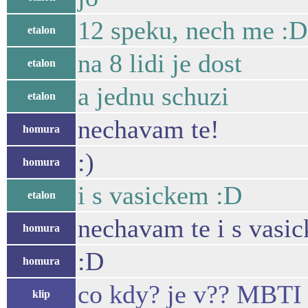
12 speku, nech me :D
etalon
na 8 lidi je dost
etalon
a jednu schuzi
etalon
nechavam te!
homura
:)
homura
i s vasickem :D
etalon
nechavam te i s vasi
homura
:D
homura
co kdy? je v?? MBTI
klip