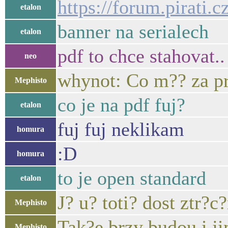
https://forum.pirati.c
etalon
banner na serialech
etalon
pdf to chce stahovat.. 
neo
whynot: Co m?? za p
Mephisto
co je na pdf fuj?
etalon
fuj fuj neklikam
homura
:D
homura
to je open standard
etalon
J? u? toti? dost ztr?c
Mephisto
Tak?e brzy budou i ji
Mephisto