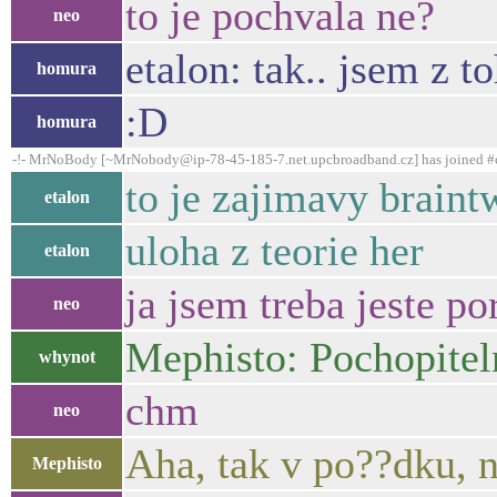
to je pochvala ne?
neo
etalon: tak.. jsem z t
homura
:D
homura
-!- MrNoBody [~MrNobody@ip-78-45-185-7.net.upcbroadband.cz] has joined #
to je zajimavy braint
etalon
uloha z teorie her
etalon
ja jsem treba jeste po
neo
Mephisto: Pochopiteln
whynot
chm
neo
Aha, tak v po??dku,
Mephisto