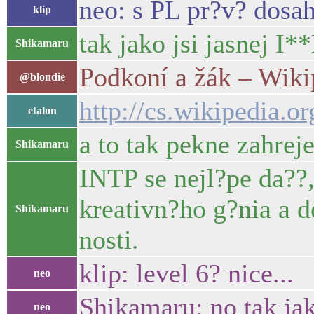
neo: s PL pr?v? dosah
klip
tak jako jsi jasnej I
Shikamaru
Podkoní a žák – Wiki
@blondie
http://cs.wikiped
etalon
a to tak pekne zahrej
Shikamaru
INTP se nejl?pe da??,
kreativn?ho g?nia a 
Shikamaru
nosti.
klip: level 6? nice...
neo
Shikamaru: no tak jak
neo