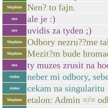
Nen? to fajn.
Mephisto
ale je :)
neo
uvidis za tyden ;)
neo
Odbory nezru??me tak 
Mephisto
Mezit?m bude hroma
Mephisto
ty muzes zrusit na ho
neo
neber mi odbory, seb
etalon
cekam na singularitu
etalon
etalon: Admin =/= od
Mephisto