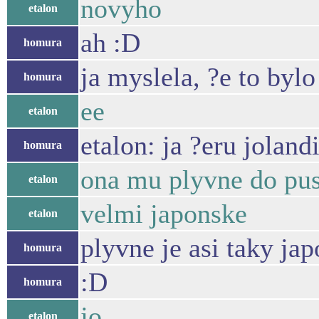
novyho
etalon
ah :D
homura
ja myslela, ?e to bylo
homura
ee
etalon
etalon: ja ?eru jolandi
homura
ona mu plyvne do pusy
etalon
velmi japonske
etalon
plyvne je asi taky ja
homura
:D
homura
jo
etalon