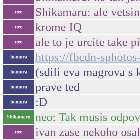
Shikamaru: ale vetsi
neo
krome IQ
neo
ale to je urcite take p
neo
https://fbcdn-sphot
homura
(sdili eva magrova s
homura
prave ted
homura
:D
homura
neo: Tak musis odpov
Shikamaru
ivan zase nekoho osa
neo