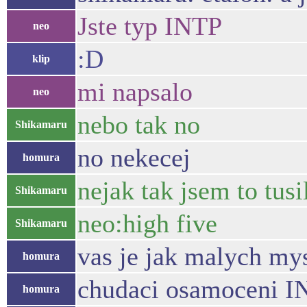
Jste typ INTP
neo
:D
klip
mi napsalo
neo
nebo tak no
Shikamaru
no nekecej
homura
nejak tak jsem to tusi
Shikamaru
neo:high five
Shikamaru
vas je jak malych my
homura
chudaci osamoceni I
homura