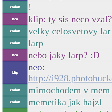
!
etalon
klip: ty sis neco vzal?
neo
velky celosvetovy lar
etalon
larp
etalon
nebo jaky larp? :D
neo
neo:
klip
http://i928.photobu
mimochodem v mem oko
etalon
memetika jak hajzl
etalon