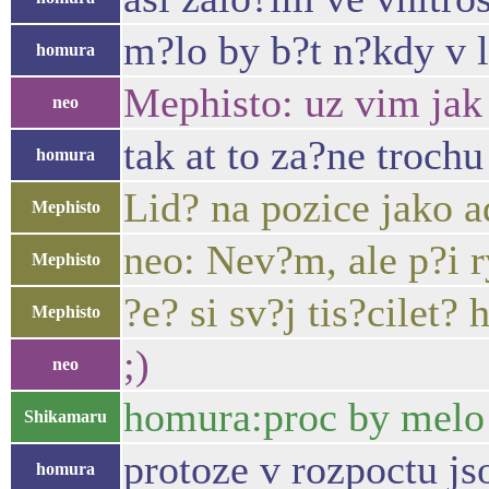
m?lo by b?t n?kdy v l
homura
Mephisto: uz vim jak 
neo
tak at to za?ne troch
homura
Lid? na pozice jako 
Mephisto
neo: Nev?m, ale p?i 
Mephisto
?e? si sv?j tis?cilet? 
Mephisto
;)
neo
homura:proc by melo
Shikamaru
protoze v rozpoctu js
homura