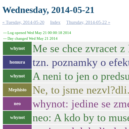
Wednesday, 2014-05-21
« Tuesday, 2014-05-20
Index
Thursday, 2014-05-22 »
--- Log opened Wed May 21 00:00:18 2014
--- Day changed Wed May 21 2014
Me se chce zvracet z 
whynot
tzn. poznamky o efekt
homura
A neni to jen o preds
whynot
Ne, to jsme nezvl?dli
Mephisto
whynot: jedine se z
neo
neo: A kdo by to muse
whynot