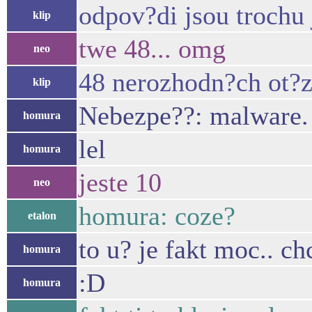
odpov?di jsou trochu 
klip
twe 48... omg
neo
48 nerozhodn?ch ot?z
klip
Nebezpe??: malware. 
homura
lel
homura
jeste 10
neo
homura: coze?
etalon
to u? je fakt moc.. chc
homura
:D
homura