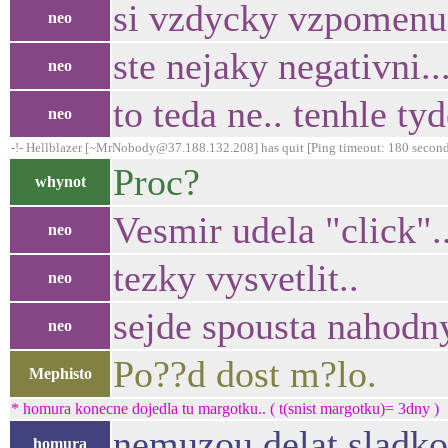
si vzdycky vzpomenu n
neo
ste nejaky negativni..
neo
to teda ne.. tenhle ty
neo
-!- Hellblazer [~MrNobody@37.188.132.208] has quit [Ping timeout: 180 second
Proc?
whynot
Vesmir udela "click"..
neo
tezky vysvetlit..
neo
sejde spousta nahodn
neo
Po??d dost m?lo.
Mephisto
* homura konecne dojedla tu margotku.. ( t(snist margotku)= 3dny )
nemuzou delat sladkos
homura