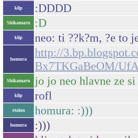
:DDDD
klip
:D
Shikamaru
neo: ti ??k?m, ?e to
klip
http://3.bp.blogspot.
homura
Bx7TKGaBeOM/UfAc
jo jo neo hlavne ze si
Shikamaru
rofl
klip
homura: :)))
etalon
:)))
homura