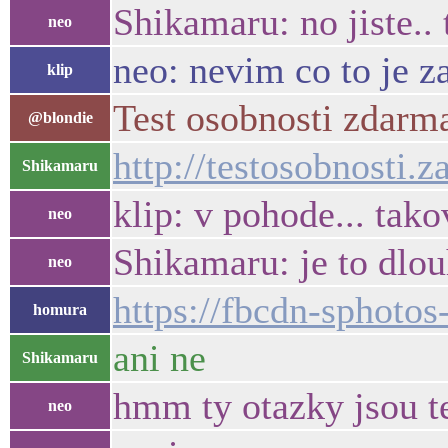
Shikamaru: no jiste.. 
neo
neo: nevim co to je z
klip
Test osobnosti zdarma
@blondie
http://testosobnosti.
Shikamaru
klip: v pohode... tak
neo
Shikamaru: je to dlo
neo
https://fbcdn-sphot
homura
ani ne
Shikamaru
hmm ty otazky jsou t
neo