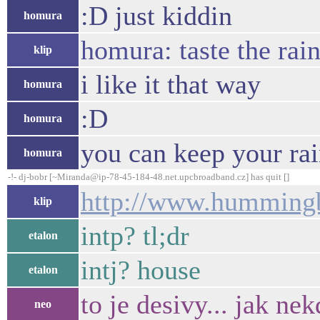
:D just kiddin
homura
homura: taste the rai
klip
i like it that way
homura
:D
homura
you can keep your rai
homura
-!- dj-bobr [~Miranda@ip-78-45-184-48.net.upcbroadband.cz] has quit []
http://www.hummingb
klip
intp? tl;dr
etalon
intj? house
etalon
to je desivy... jak ne
neo