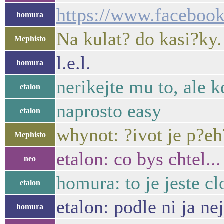
https://www.facebo
homura
Na kulat? do kasi?ky.
Mephisto
l.e.l.
homura
nerikejte mu to, ale 
etalon
naprosto easy
etalon
whynot: ?ivot je p?e
Mephisto
etalon: co bys chtel...
neo
homura: to je jeste c
etalon
etalon: podle ni ja n
homura