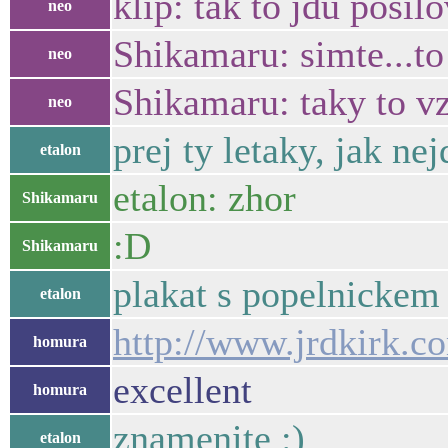
klip: tak to jdu posil
neo
Shikamaru: simte...to
neo
Shikamaru: taky to vz
neo
prej ty letaky, jak n
etalon
etalon: zhor
Shikamaru
:D
Shikamaru
plakat s popelnickem
etalon
http://www.jrdkirk.c
homura
excellent
homura
znamenite :)
etalon