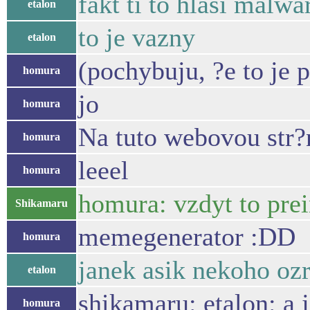
fakt ti to hlasi malwa
etalon
to je vazny
etalon
(pochybuju, ?e to je 
homura
jo
homura
Na tuto webovou str?
homura
leeel
homura
homura: vzdyt to pre
Shikamaru
memegenerator :DD
homura
janek asik nekoho ozr
etalon
shikamaru: etalon: a j
homura