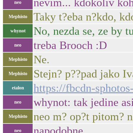
nevim... kdokoliv koh
neo
Taky t?eba n?kdo, kdo
Mephisto
No, nezda se, ze by tu
whynot
treba Brooch :D
neo
Ne.
Mephisto
Stejn? p??pad jako Iv
Mephisto
https://fbcdn-sphot
etalon
whynot: tak jedine asi 
neo
neo m? op?t pitom? n
Mephisto
napodobne..
neo