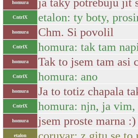
ja taky potrebuju jit 
homura
etalon: ty boty, pros
CntrlX
Chm. Si povolil
homura
homura: tak tam napi
CntrlX
Tak to jsem tam asi 
homura
homura: ano
CntrlX
Ja to totiz chapala 
homura
homura: njn, ja vim,
CntrlX
jsem proste marna :)
homura
coruvar: z gitu se to 
etalon