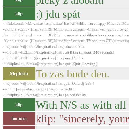
pičky z alobalu
:) jdu spát
klip
-!- fidokomik [~Miranda@irc.pirati.cz] has left #chliv [I'm a happy Miranda IM u
-blondie:#chliv- [Hlasovani RP] Mimoradne zcizeni: Volebni web (eurovolby 20
-blondie:#chliv- [Hlasovani RP] Navrh usneseni republikoveho vyboru -- web e
-blondie:#chliv- [Hlasovani RP] Mimořádné zcizení: TV spot pro ČT \(eurovolb
-!- dj-bobr [~dj-bobr@irc.pirati.cz] has joined #chliv
-!- h3\off [~HELLth@irc.pirati.cz] has quit [Ping timeout: 240 seconds]
-!- h3\off [~HELLth@irc.pirati.cz] has joined #chliv
-!- filipkrska [~fkrska@irc.pirati.cz] has quit [Quit: Leaving.]
To zas bude den.
Mephisto
-!- dj-bobr [~dj-bobr@irc.pirati.cz] has quit [Quit: dj-bobr]
-!- hmm [~ppp@irc.pirati.cz] has joined #chliv
-!- filipkrska [~fkrska@irc.pirati.cz] has joined #chliv
With N/S as with all 
klip
klip: "sincerely, your
homura