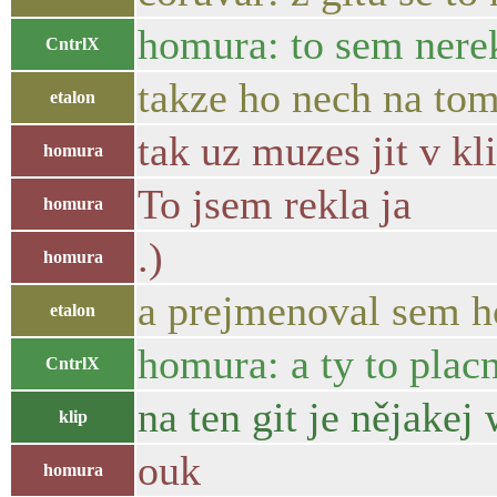
homura: to sem nerek
CntrlX
takze ho nech na tom
etalon
tak uz muzes jit v kli
homura
To jsem rekla ja
homura
.)
homura
a prejmenoval sem ho
etalon
homura: a ty to placn
CntrlX
na ten git je nějake
klip
ouk
homura