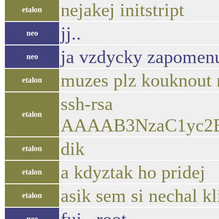
nejakej initstript
etalon
jj..
neo
ja vzdycky zapomenu 
neo
muzes plz kouknout na
etalon
ssh-rsa
etalon
AAAAB3NzaC1yc2E
dik
etalon
a kdyztak ho pridej
etalon
asik sem si nechal kl
etalon
neo