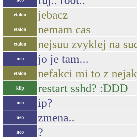
fuj.. root..
jebacz
etalon
nemam cas
etalon
nejsuu zvyklej na su
etalon
jo je tam...
neo
nefakci mi to z nej
etalon
restart sshd? :DDD
klip
ip?
neo
zmena..
neo
?
neo