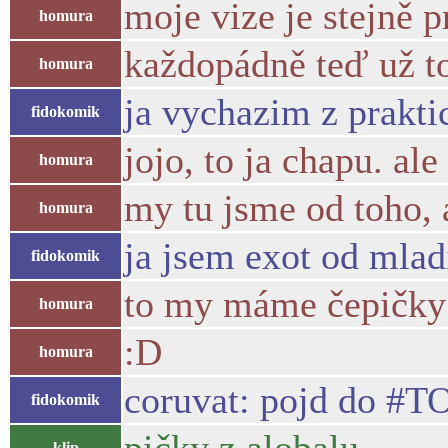
moje vize je stejně 
homura
každopádně teď už to
homura
ja vychazim z prakti
fidokomik
jojo, to ja chapu. al
homura
my tu jsme od toho, 
homura
ja jsem exot od mlad
fidokomik
to my máme čepičky 
homura
:D
homura
coruvat: pojd do #T
fidokomik
klip