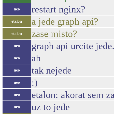
restart nginx?
neo
a jede graph api?
etalon
zase misto?
etalon
graph api urcite jede.
neo
ah
neo
tak nejede
neo
:)
neo
etalon: akorat sem z
neo
uz to jede
neo