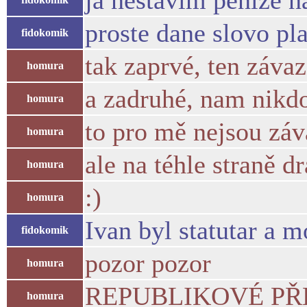
ja nestavim penize n
proste dane slovo pla
fidokomik
tak zaprvé, ten záva
homura
a zadruhé, nam nikd
homura
to pro mě nejsou zá
homura
ale na téhle straně d
homura
:)
homura
Ivan byl statutar a 
fidokomik
pozor pozor
homura
REPUBLIKOVÉ PŘED
homura