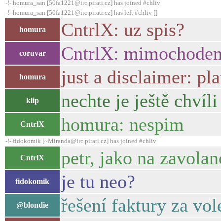
-!- homura_san [50fa1221@irc.pirati.cz] has joined #chliv
-!- homura_san [50fa1221@irc.pirati.cz] has left #chliv []
CntrlX: uz spis?
homura
CntrlX: mimochodem, v
coruvar
just a disclaimer: p
homura
nechte je ještě chvíl
klip
homura: nespim
CntrlX
-!- fidokomik [~Miranda@irc.pirati.cz] has joined #chliv
petr, jako na zavola
CntrlX
je tu neo?
fidokomik
řešení faktury za vo
@blondie