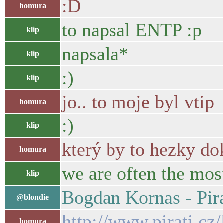
:D
homura
to napsal ENTP :p
klip
napsala*
klip
:)
klip
jo.. to moje byl vtip
homura
:)
klip
který by to hezky dok
homura
we are often the mos
klip
Bogdan Kornas - Pir
@blondie
http://www.pirati.cz
homura