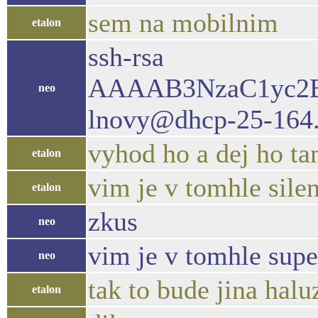
sem na mobilnim
etalon
ssh-rsa
AAAAB3NzaC1yc2E
neo
lnovy@dhcp-25-164.
vyhod ho a dej ho ta
etalon
vim je v tomhle sile
etalon
zkus
neo
vim je v tomhle supe
neo
tak to bude jina hal
etalon