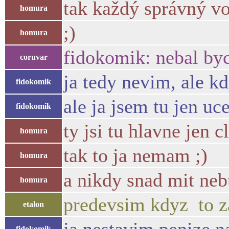
tak každý správný vo
homura
;)
homura
fidokomik: nebal bych
coruvar
ja tedy nevim, ale k
fidokomik
ale ja jsem tu jen uce
fidokomik
ty jsi tu hlavne jen 
homura
tak to ja nemam ;)
homura
a nikdy snad mit ne
homura
predevsim kdyz to za
etalon
fidokomik