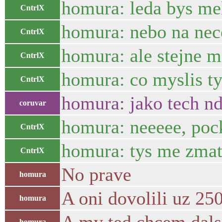
homura: leda bys mel
CntrlX
homura: nebo na nec
CntrlX
homura: ale stejne m
CntrlX
homura: co myslis t
CntrlX
homura: jako tech n
coruvar
homura: neeeee, poc
CntrlX
homura: tys me zmat
CntrlX
No prave
homura
A oni dovolili uz 25
homura
homura