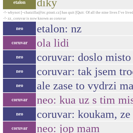
diky
etalon
-!- whynot [~chatzilla@irc.pirati.cz] has quit [Quit: Of all the nine lives I´ve lived,
-!- zz_coruvar is now known as coruvar
etalon: nz
neo
ola lidi
coruvar
coruvar: doslo misto 
neo
coruvar: tak jsem tro
neo
ale zase to vydrzi max
neo
neo: kua uz s tim mis
coruvar
coruvar: koukam, ze 
neo
neo: jop mam
coruvar