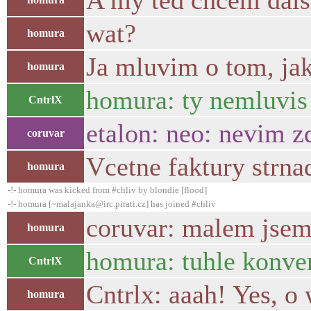
A my ted chcem dals
wat?
homura
Ja mluvim o tom, jak
homura
homura: ty nemluvis 
CntrlX
etalon: neo: nevim z
coruvar
Vcetne faktury strna
homura
-!- homura was kicked from #chliv by blondie [flood]
-!- homura [~malajanka@irc.pirati.cz] has joined #chliv
coruvar: malem jsem 
homura
homura: tuhle konve
CntrlX
Cntrlx: aaah! Yes, o
homura