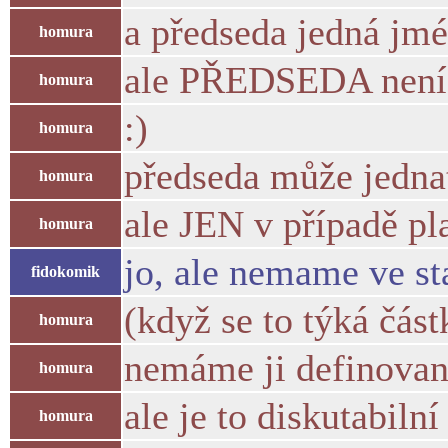
a předseda jedná jm
homura
ale PŘEDSEDA nen
homura
:)
homura
předseda může jedna
homura
ale JEN v případě pl
homura
jo, ale nemame ve st
fidokomik
(když se to týká část
homura
nemáme ji definovan
homura
ale je to diskutabilní
homura