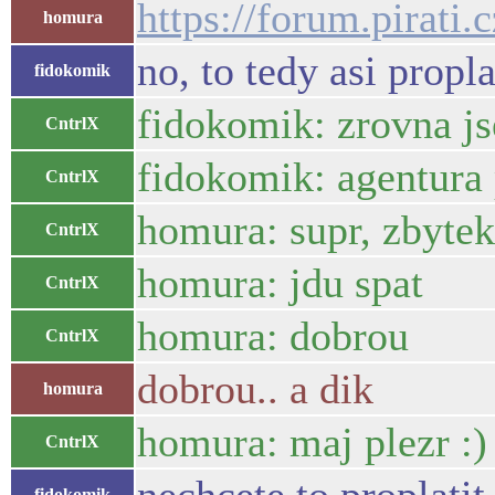
https://forum.pirati
homura
no, to tedy asi propl
fidokomik
fidokomik: zrovna js
CntrlX
fidokomik: agentura 
CntrlX
homura: supr, zbytek
CntrlX
homura: jdu spat
CntrlX
homura: dobrou
CntrlX
dobrou.. a dik
homura
homura: maj plezr :)
CntrlX
fidokomik