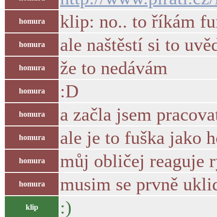
klip: no.. to říkám fur
homura
ale naštěstí si to uv
homura
že to nedávám
homura
:D
homura
a začla jsem pracova
homura
ale je to fuška jako 
homura
můj obličej reaguje r
homura
musim se prvně uklid
homura
:)
klip