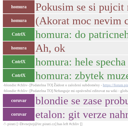
Pokusim se si pujcit 
homura
(Akorat moc nevim c
homura
homura: do patricneh
CntrlX
Ah, ok
homura
homura: hele specha 
CntrlX
homura: zbytek muze
CntrlX
-blondie:#chliv- [Podatelna TO] Žádost o založení subdomény -
https://forum.p
-blondie:#chliv- [Podatelna TO] Nefunguje mi oprávnění editovat na wiki - glob
blondie se zase prob
coruvar
etalon: git verze nah
coruvar
-!- pirati [~Divnejtej@irc.pirati.cz] has left #chliv []