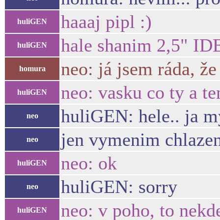
haaaj pipl :)
huliGEN
hale shanim 2,5" ID
huliGEN
neo: já jsem ráda, že
homura
neo: vasku co ty a t
huliGEN
huliGEN: hele.. ja m
neo
jen vymenim chlazen
neo
neo: ok
huliGEN
huliGEN: sorry
neo
neo: v poho, to nekde
huliGEN