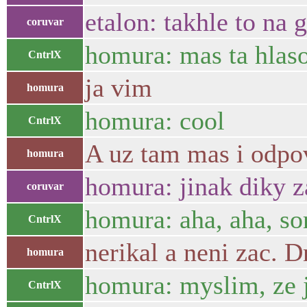
etalon: takhle to na 
coruvar
homura: mas ta hlaso
CntrlX
ja vim
homura
homura: cool
CntrlX
A uz tam mas i odpo
homura
homura: jinak diky za
coruvar
homura: aha, aha, so
CntrlX
nerikal a neni zac. 
homura
homura: myslim, ze j
CntrlX