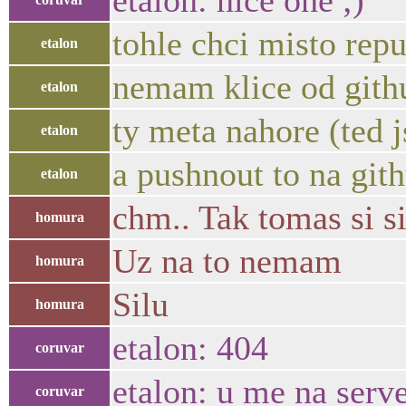
etalon: nice one ;)
tohle chci misto rep
etalon
nemam klice od githu
etalon
ty meta nahore (ted 
etalon
a pushnout to na gith
etalon
chm.. Tak tomas si si
homura
Uz na to nemam
homura
Silu
homura
etalon: 404
coruvar
etalon: u me na serv
coruvar