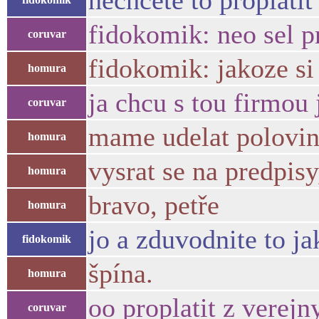
nechcete to proplati
fidokomik: neo sel p
coruvar
fidokomik: jakoze si 
homura
ja chcu s tou firmou 
coruvar
mame udelat polovin
homura
vysrat se na predpisy
homura
bravo, petře
homura
jo a zduvodnite to j
fidokomik
špína.
homura
oo proplatit z verejny
coruvar