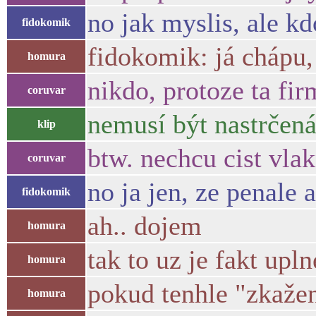
no jak myslis, ale kd
fidokomik
fidokomik: já chápu,
homura
nikdo, protoze ta fir
coruvar
nemusí být nastrčen
klip
btw. nechcu cist vla
coruvar
no ja jen, ze penale
fidokomik
ah.. dojem
homura
tak to uz je fakt upl
homura
pokud tenhle "zkažen
homura