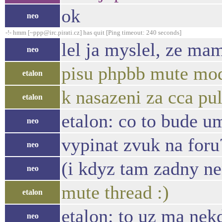
ok
neo
-!- hmm [~ppp@irc.pirati.cz] has quit [Ping timeout: 240 seconds]
lel ja myslel, ze ma
neo
pisu phpbb mute mo
etalon
k nasazeni za cca pu
etalon
etalon: co to bude u
neo
vypinat zvuk na foru
neo
(i kdyz tam zadny nen
neo
mute thread :)
etalon
etalon: to uz ma ne
neo