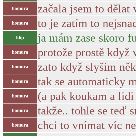
začala jsem to dělat
homura
to je zatím to nejsna
homura
ja mám zase skoro fur
klip
protože prostě když 
homura
zato když slyšim něk
homura
tak se automaticky 
homura
(a pak koukam a lidi
homura
takže.. tohle se teď
homura
chci to vnímat víc n
homura