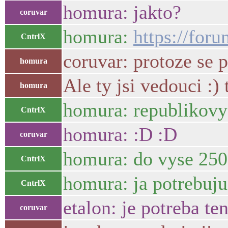
homura: jakto?
coruvar
homura:
https://for
CntrlX
coruvar: protoze se 
homura
Ale ty jsi vedouci :) 
homura
homura: republikovy 
CntrlX
homura: :D :D
coruvar
homura: do vyse 25
CntrlX
homura: ja potrebuju 
CntrlX
etalon: je potreba t
coruvar