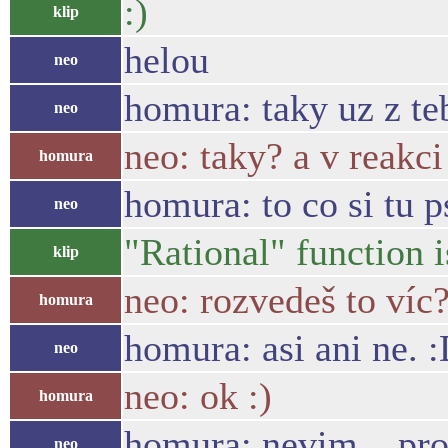
:)
klip
helou
neo
homura: taky uz z teb
neo
neo: taky? a v reakci
homura
homura: to co si tu p
neo
"Rational" function i
klip
neo: rozvedeš to víc
homura
homura: asi ani ne. 
neo
neo: ok :)
homura
homura: nevim... pros
neo