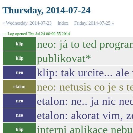
Thursday, 2014-07-24
« Wednesday, 2014-07-23
Index
Friday, 2014-07-25 »
--- Log opened Thu Jul 24 00:00:55 2014
neo: já to ted progr
klip
publikovat*
klip
klip: tak urcite... 
neo
neo: netusis co je s
etalon
etalon: ne.. ja nic ned
neo
etalon: akorat vim, z
neo
interni aplikace nebu
klip