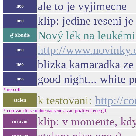
ale to je vyjimecne
neo
klip: jedine reseni 
neo
Nový lék na leukémi
@blondie
http://www.novinky.
neo
blizka kamaradka ze 
neo
good night... white p
neo
* neo off
k testovani:
http://c
etalon
* coruvar citi se uplne nadsene a zari pozitivni energii
klip: v momente, kdy
coruvar
coruvar