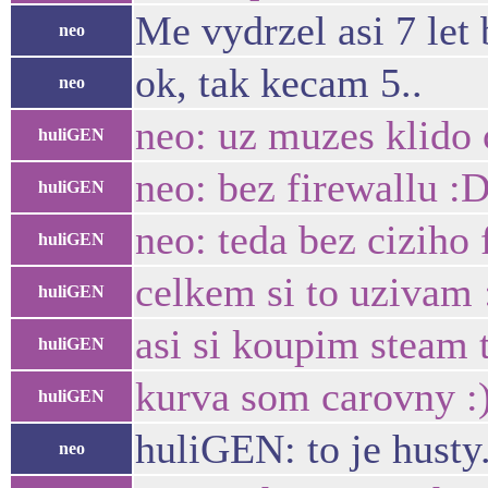
Me vydrzel asi 7 let 
neo
ok, tak kecam 5..
neo
neo: uz muzes klido
huliGEN
neo: bez firewallu :
huliGEN
neo: teda bez ciziho 
huliGEN
celkem si to uzivam 
huliGEN
asi si koupim steam 
huliGEN
kurva som carovny :)
huliGEN
huliGEN: to je husty
neo