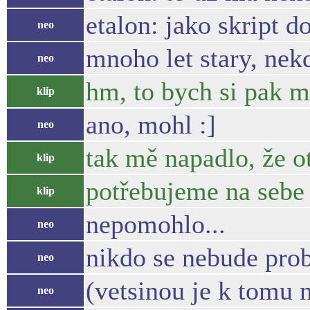
etalon: jako skript d
neo
mnoho let stary, nekd
neo
hm, to bych si pak mo
klip
ano, mohl :]
neo
tak mě napadlo, že o
klip
potřebujeme na sebe 
klip
nepomohlo...
neo
nikdo se nebude pro
neo
(vetsinou je k tomu 
neo