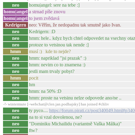
neo
homu|angel: sere na tebe :]
homu|angel
a strnad píše znovu
homu|angel
to jsem zvědavá
Kedrigern
neo: Věřím, že nedopadnu tak smutně jako Ivan.
neo
Kedrigern: :D
neo
hmm: hele.. kdyz bych chtel odpovedet na vsechny otazk
neo
protoze to vetsinou tak nende :]
hmm
musí :) kde to nejde?
neo
hmm: napriklad "jsi prazak" :)
neo
hmm: nevim co to znamena :)
neo
jestli mam trvaly pobyt?
hmm
pocit
neo
hm
neo
hmm: na 50% :D
neo
hmm: proste na vetsinu nelze odpovede ano/ne ..
-!- wintermute [~webchat@clen.jan.podhajsky] has joined #chliv
neo
ty pyco....
https://forum.pirati.cz/post340049.html#p34
neo
na to si vzal dovolenou, ne?
neo
"Dominiku Michailidu (variantně Vaška Málka)"
neo
ftw?