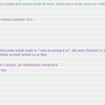
cu a pulku jich rovnou hodte do kose, nikdo prece neche pracovat s lidma
 vlastne poradne chci ...
bot janka nekde psala ze "ceka na pristup k ni", tak jsem checknul co s n
rimne recenoé netusil co se deje.
ou v kosiku, ale objednavku nedokoncil
 byt.