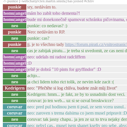
-!- punkie [~webchat@clen.martin.smida] has joined #chliv
punkie
sry, nedávám to.
homu|angel
mám ho zabít toho dementa?!
homu|angel
bude mi donekonečně spamovat schránku pičovinama, o 
neo
punkie: co nedavas? :)
punkie
Neo: nedávám to RP.
neo
punkie: cas?
punkie
jj, je to všechno tady
https://forum.pirati.cz/vnitrostra
neo
cas je zabijak piratu... je treba si uvedomit, ze cas neni d
homu|angel
neo: udelals mi radost radcliffem
homu|angel
:D
homu|angel
ještě je dobrá "10 pints for gryffindor" :D
neo
achjo...
neo
ja chci lidem toho rict tolik, ze nevim kde zacit :(
Kedrigern
neo: "Přečtěte si log chlíva, budete znát můj život"
neo
Kedrigern: hmm... je fakt, ze by to usnadnilo dost veci.
neo
coruvar: jo ten web... uz si se ozval broskwicce?
coruvar
neo: pred pul hodinou jsem ti psal, ze sem vcera usnul..
coruvar
neo: zaroven s trema dalsima co jsem musel pripravit :D
neo
coruvar: tak jasny chapu.. ja jen ze uz to trva nejaky de
coruvar
neo: nebyl cas.. musel jsem shanet ksefty pro sebe, abyc