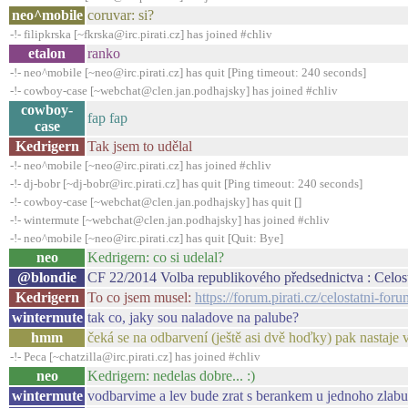
neo^mobile
coruvar: si?
-!- filipkrska [~fkrska@irc.pirati.cz] has joined #chliv
etalon
ranko
-!- neo^mobile [~neo@irc.pirati.cz] has quit [Ping timeout: 240 seconds]
-!- cowboy-case [~webchat@clen.jan.podhajsky] has joined #chliv
cowboy-
fap fap
case
Kedrigern
Tak jsem to udělal
-!- neo^mobile [~neo@irc.pirati.cz] has joined #chliv
-!- dj-bobr [~dj-bobr@irc.pirati.cz] has quit [Ping timeout: 240 seconds]
-!- cowboy-case [~webchat@clen.jan.podhajsky] has quit []
-!- wintermute [~webchat@clen.jan.podhajsky] has joined #chliv
-!- neo^mobile [~neo@irc.pirati.cz] has quit [Quit: Bye]
neo
Kedrigern: co si udelal?
@blondie
CF 22/2014 Volba republikového předsednictva : Celost
Kedrigern
To co jsem musel:
https://forum.pirati.cz/celostatni-
wintermute
tak co, jaky sou naladove na palube?
hmm
čeká se na odbarvení (ještě asi dvě hoďky) pak nastaje v 
-!- Peca [~chatzilla@irc.pirati.cz] has joined #chliv
neo
Kedrigern: nedelas dobre... :)
wintermute
vodbarvime a lev bude zrat s berankem u jednoho zlabu