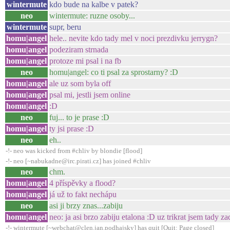
wintermute
kdo bude na kalbe v patek?
neo
wintermute: ruzne osoby...
wintermute
supr, beru
homu|angel
hele.. nevite kdo tady mel v noci prezdivku jerrygn?
homu|angel
podeziram strnada
homu|angel
protoze mi psal i na fb
neo
homu|angel: co ti psal za sprostarny? :D
homu|angel
ale uz som byla off
homu|angel
psal mi, jestli jsem online
homu|angel
:D
neo
fuj... to je prase :D
homu|angel
ty jsi prase :D
neo
eh..
-!- neo was kicked from #chliv by blondie [flood]
-!- neo [~nabukadne@irc.pirati.cz] has joined #chliv
neo
chm.
homu|angel
4 příspěvky a flood?
homu|angel
já už to fakt nechápu
neo
asi ji brzy znas...zabiju
homu|angel
neo: ja asi brzo zabiju etalona :D uz trikrat jsem tady zad
-!- wintermute [~webchat@clen.jan.podhajsky] has quit [Quit: Page closed]