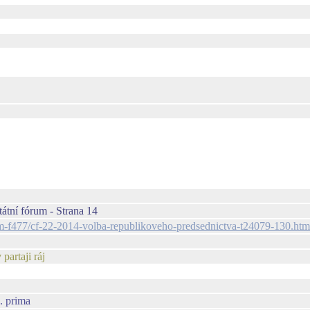
átní fórum - Strana 14
forum-f477/cf-22-2014-volba-republikoveho-predsednictva-t24079-130.h
partaji ráj
. prima