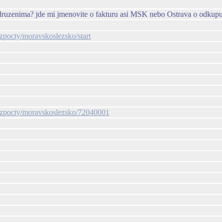
 sdruzenima? jde mi jmenovite o fakturu asi MSK nebo Ostrava o odkup
ozpocty/moravskoslezsko/start
rozpocty/moravskoslezsko/72040001