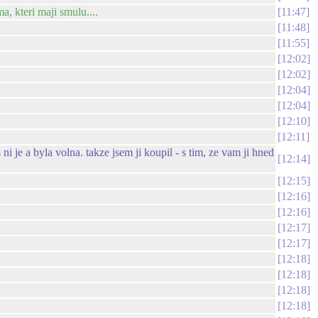
, kteri maji smulu....
11:47
11:48
11:55
12:02
12:02
12:04
12:04
12:10
12:11
i je a byla volna. takze jsem ji koupil - s tim, ze vam ji hned
12:14
12:15
12:16
12:16
12:17
12:17
12:18
12:18
12:18
12:18