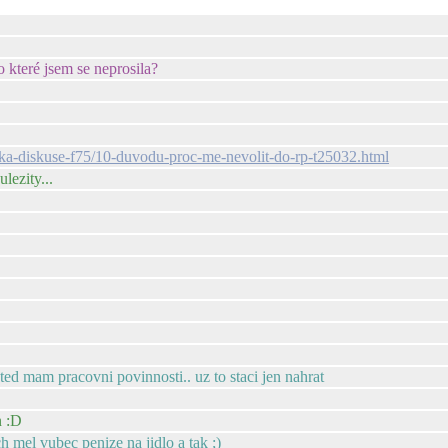
které jsem se neprosila?
nicka-diskuse-f75/10-duvodu-proc-me-nevolit-do-rp-t25032.html
ulezity...
 ted mam pracovni povinnosti.. uz to staci jen nahrat
n :D
h mel vubec penize na jidlo a tak ;)