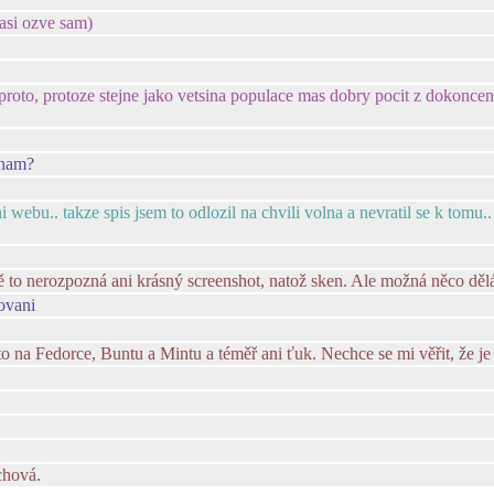
 asi ozve sam)
e proto, protoze stejne jako vetsina populace mas dobry pocit z dokoncen
znam?
 webu.. takze spis jsem to odlozil na chvili volna a nevratil se k tom
o nerozpozná ani krásný screenshot, natož sken. Ale možná něco děl
ovani
 na Fedorce, Buntu a Mintu a téměř ani ťuk. Nechce se mi věřit, že je 
chová.