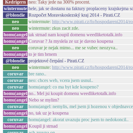
Kedrigern
neo: Taky jede na 300% procent.
wintermute
hele, jak se dostanu na faktury proplaceny krajskejma
@blondie
Rozpočet Moravskoslezský kraj 2014 - Pirati.CZ
neo
wintermute:
http://www.pirati.cz/fo/hospodareni2014/r
neo
wintermute: zkus zacit zde.
homu|angel
tak strnad nam koupil domenu weedliketotalk.info
homu|angel
Coruvar ? Ja myslela ze uz je davno koupena
neo
coruvar je nejak mimo... me se vubec neozyva..
homu|angel
to je tim brnem
@blondie
projektové čerpání - Pirati.CZ
neo
wintermute:
http://www.pirati.cz/fo/hospodareni2014/
coruvar
bre rano..
coruvar
neo: chces web, vcera jsem usnul..
coruvar
homu|angel: co ma byt kde koupeno?
homu|angel
no.. Mel jsi koupit domenu weedliketotalk.info
homu|angel
Nebo se mylim?
coruvar
homu|angel: nemylis, mel jsem ji hozenou v objednavce
homu|angel
no, tak uz je koupena
coruvar
homu|angel: akorat uvazuju proc jsem to nedokoncil..
homu|angel
Koupil ji strnad
coruvar
ach zrovna on..