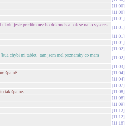
11:00
11:00
11:01
i ukolu jeste predtim nez ho dokoncis a pak se na to vyseres
11:01
11:01
11:01
11:02
u.. [kua chybi mi tablet.. tam jsem mel poznamky co mam
11:02
11:03
ám špatně.
11:04
11:04
11:07
to tak špatné.
11:08
11:08
11:09
11:12
11:12
11:18