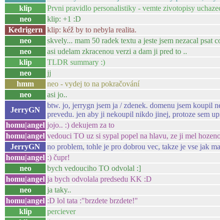
klip
Prvni pravidlo personalistiky - vemte zivotopisy uchaze
neo
klip: +1 :D
Kedrigern
klip: kéž by to nebyla realita.
neo
skvely... mam 50 radek textu a jeste jsem nezacal psat co
neo
asi udelam zkracenou verzi a dam ji pred to ..
klip
TLDR summary :)
neo
jj
hmm
neo - vydej to na pokračování
neo
asi jo..
btw. jo, jerrygn jsem ja / zdenek. domenu jsem koupil ne
JerryGN
prevedu. jen aby ji nekoupil nikdo jinej, protoze sem up
homu|angel
jojo.. :) dekujem za to
homu|angel
vedouci TO uz si sypal popel na hlavu, ze ji mel hozen
JerryGN
no problem, tohle je pro dobrou vec, takze je vse jak ma
homu|angel
:) čupr!
neo
bych vedouciho TO odvolal :]
homu|angel
ja bych odvolala predsedu KK :D
neo
ja taky..
homu|angel
:D lol tata :"brzdete brzdete!"
klip
perciever