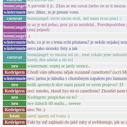
homu|angel
A prevede ti ji.. Zkus se mu ozvat (nebo on se ti mozna
wintermute
neo: dikec. to je presne vono
coruvar
homu|angel: vecer zacnu resit.. ted mam svou praci :/
to uz je ted jedno, proc jsi to neudelal.. Pravdepodobn
homu|angel
(muj pripad)
homu|angel
.)
wintermute
hele, co je to s tema echt piratama? je nekde nejakej se
wintermute
neco jako sionsky listy a tak
homu|angel: to mozna ani ne.. mne cekalo jeste nahozeni
coruvar
kazdy den udelat a slo to]
neo
wintermute: zeptej se jardy nemce..
Kedrigern
Chodí vám někomu nějak rozumně cuneiform? (ocr) Mě t
wintermute
neo: jarina je labutka s chorobnym zapalem pro fantazir
neo
kolik sprostych slov mam pouzit ve svem projevu? :D
Kedrigern
neo: mnoho, zkusil bys mi to cuneiform? Zkoušel jsem to
neo
Kedrigern: pospichas na to?
neo
twe dalsich 60 mailu... neeeee
Kedrigern
neo: Ne :)
hmm
samý spamy od ivana :)
Kedrigern
Fakt by mě zajímalo do jaké míry si uvědomuje, jak se 