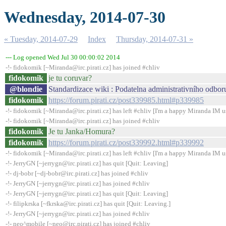
Wednesday, 2014-07-30
« Tuesday, 2014-07-29
Index
Thursday, 2014-07-31 »
--- Log opened Wed Jul 30 00:00:02 2014
-!- fidokomik [~Miranda@irc.pirati.cz] has joined #chliv
fidokomik
je tu coruvar?
@blondie
Standardizace wiki : Podatelna administrativního odboru
fidokomik
https://forum.pirati.cz/post339985.html#p339985
-!- fidokomik [~Miranda@irc.pirati.cz] has left #chliv [I'm a happy Miranda IM u
-!- fidokomik [~Miranda@irc.pirati.cz] has joined #chliv
fidokomik
Je tu Janka/Homura?
fidokomik
https://forum.pirati.cz/post339992.html#p339992
-!- fidokomik [~Miranda@irc.pirati.cz] has left #chliv [I'm a happy Miranda IM u
-!- JerryGN [~jerrygn@irc.pirati.cz] has quit [Quit: Leaving]
-!- dj-bobr [~dj-bobr@irc.pirati.cz] has joined #chliv
-!- JerryGN [~jerrygn@irc.pirati.cz] has joined #chliv
-!- JerryGN [~jerrygn@irc.pirati.cz] has quit [Quit: Leaving]
-!- filipkrska [~fkrska@irc.pirati.cz] has quit [Quit: Leaving.]
-!- JerryGN [~jerrygn@irc.pirati.cz] has joined #chliv
-!- neo^mobile [~neo@irc.pirati.cz] has joined #chliv