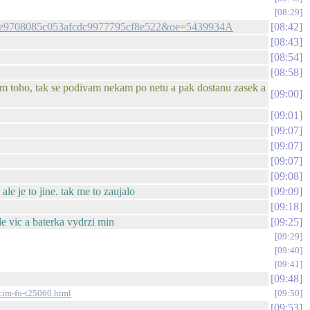
08:29
oh=2e9708085c053afcdc9977795cf8e522&oe=5439934A
08:42
08:43
08:54
08:58
lem toho, tak se podivam nekam po netu a pak dostanu zasek a
09:00
09:01
09:07
09:07
09:07
09:08
le je to jine. tak me to zaujalo
09:09
09:18
de vic a baterka vydrzi min
09:25
09:29
09:40
09:41
09:48
cim-fo-t25060.html
09:50
09:53