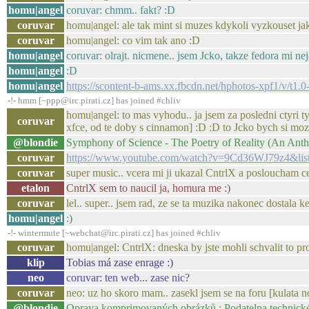
homu|angel
coruvar: chmm.. fakt? :D
coruvar
homu|angel: ale tak mint si muzes kdykoli vyzkouset jak
coruvar
homu|angel: co vim tak ano :D
homu|angel
coruvar: olrajt. nicmene.. jsem Jcko, takze fedora mi ne
homu|angel
:D
homu|angel
https://scontent-b-ams.xx.fbcdn.net/hphotos-xpf1
-!- hmm [~ppp@irc.pirati.cz] has joined #chliv
homu|angel: to mas vyhodu.. ja jsem za posledni ctyri ty
coruvar
xfce, od te doby s cinnamon] :D :D to Jcko bych si moz
@blondie
Symphony of Science - The Poetry of Reality (An Anth
coruvar
https://www.youtube.com/watch?v=9Cd36WJ79z4
coruvar
super music.. vcera mi ji ukazal CntrlX a posloucham ce
etalon
CntrlX sem to naucil ja, homura me :)
coruvar
lel.. super.. jsem rad, ze se ta muzika nakonec dostala k
homu|angel
:)
-!- wintermute [~webchat@irc.pirati.cz] has joined #chliv
coruvar
homu|angel: CntrlX: dneska by jste mohli schvalit to p
klip
Tobias má zase enrage :)
neo
coruvar: ten web... zase nic?
coruvar
neo: uz ho skoro mam.. zasekl jsem se na foru [kulata no
@blondie
Oprava komprimovaných obrázků : Podatelna technick