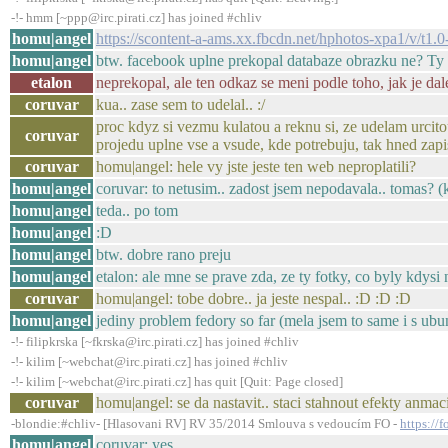
-!- hmm [~ppp@irc.pirati.cz] has joined #chliv
homu|angel
https://scontent-a-ams.xx.fbcdn.net/hphotos-xpa1
homu|angel
btw. facebook uplne prekopal databaze obrazku ne? Ty
etalon
neprekopal, ale ten odkaz se meni podle toho, jak je da
coruvar
kua.. zase sem to udelal.. :/
proc kdyz si vezmu kulatou a reknu si, ze udelam urcito
coruvar
projedu uplne vse a vsude, kde potrebuju, tak hned zapi
coruvar
homu|angel: hele vy jste jeste ten web neproplatili?
homu|angel
coruvar: to netusim.. zadost jsem nepodavala.. tomas?
homu|angel
teda.. po tom
homu|angel
:D
homu|angel
btw. dobre rano preju
homu|angel
etalon: ale mne se prave zda, ze ty fotky, co byly kdysi
coruvar
homu|angel: tobe dobre.. ja jeste nespal.. :D :D :D
homu|angel
jediny problem fedory so far (mela jsem to same i s ubu
-!- filipkrska [~fkrska@irc.pirati.cz] has joined #chliv
-!- kilim [~webchat@irc.pirati.cz] has joined #chliv
-!- kilim [~webchat@irc.pirati.cz] has quit [Quit: Page closed]
coruvar
homu|angel: se da nastavit.. staci stahnout efekty anma
-blondie:#chliv- [Hlasovani RV] RV 35/2014 Smlouva s vedoucím FO -
https://
homu|angel
coruvar: yes