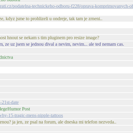
pirati.cz/podatelna-technickeho-odboru-f228/oprava-komprimovanych-o
e, kdyz jsme to prohlizeli u ondreje, tak tam je zrneni..
nost hnout se nekam s tim pluginem pro resize image?
m, ze uz jsem se jednou dival a nevim, nevim... ale ted nemam cas.
dnictva
-21st-date
llegeHumor Post
hy-15-tragic-mens-nipple-tattoos
enou? ja jen, ze psal na forum, ale dneska mi telefon nezveda..