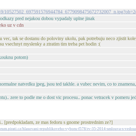
/v/t1.0-9/10527502_697591576944784_6779098475672732007_n.jpg?
 odkazy pred nejakou dobou vypadaly uplne jinak
leko uz v cdn
u vec, tak se dostanu do poloviny ukolu, pak potrebuju neco zjistit ko
su vsechnyt myslenky a ztratim tim treba pet hodin :(
 (kouknu potom)
 normalne natvrdku jpeg, jsou ted takhle. a vubec nevim, co to znamena, a
ntu).. zere to podle me o dost vic procesu.. ponac vetracek v pomeru je
ci.. [predpokladam, ze mas fedoru s gnome prostrednim ze?]
forum.pirati.cz/hlasovani-republikoveho-vyboru-f578/rv-35-2014-smlouva-s-vedou