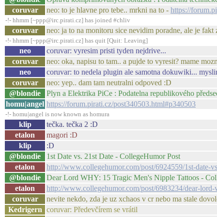
coruvar
neo: to je hlavne pro tebe.. mrkni na to -
https://forum.
-!- hhmm [~ppp@irc.pirati.cz] has joined #chliv
coruvar
neo: ja to na monitoru sice nevidim poradne, ale je fakt z
-!- hhmm [~ppp@irc.pirati.cz] has quit [Quit: Leaving]
neo
coruvar: vyresim pristi tyden nejdrive...
coruvar
neo: oka, napisu to tam.. a pujde to vyresit? mame moz
neo
coruvar: to nedela plugin ale samotna dokuwiki... mysli
coruvar
neo: yep.. dam tam neutralni odpoved :D
@blondie
Plyn a Elektrika PiCe : Podatelna republikového předse
homu|angel
https://forum.pirati.cz/post340503.html#p340503
-!- homu|angel is now known as homura
klip
tečka. tečka 2 :D
etalon
magori :D
klip
:D
@blondie
1st Date vs. 21st Date - CollegeHumor Post
etalon
http://www.collegehumor.com/post/6924559/1st-date-vs
@blondie
Dear Lord WHY: 15 Tragic Men's Nipple Tattoos - Co
etalon
http://www.collegehumor.com/post/6983234/dear-lord-w
coruvar
nevite nekdo, zda je uz xchaos v cr nebo ma stale dovol
Kedrigern
coruvar: Předevčírem se vrátil