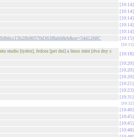
10:14
10:14
10:14
10:14
10:14
h=92bfb6cc15b2ffe80570d363f8ab68eb&oe=5441268C
10:15
10:15
tu studio [tyden], fedora [pet dni] a linux mint [dva dny s
10:18
10:20
10:20
10:20
10:21
10:23
10:31
10:32
10:40
10:45
10:45
10:48
10:48