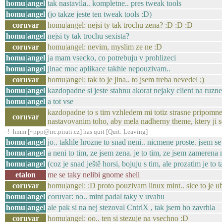
homu|angel
tak nastavila.. kompletne.. pres tweak tools
homu|angel
(jo takze jeste ten tweak tools :D)
coruvar
homu|angel: nejsi ty tak trochu zena? :D :D :D
homu|angel
nejsi ty tak trochu sexista?
coruvar
homu|angel: nevim, myslim ze ne :D
homu|angel
ja mam vsecko, co potrebuju v prohlizeci
homu|angel
jinac moc aplikace takhle nepouzivam..
coruvar
homu|angel: tak to je jina.. to jsem treba nevedel ;)
homu|angel
kazdopadne si jeste stahnu akorat nejaky client na ruz
homu|angel
a tot vse
kazdopadne to s tim vzhledem mi totiz strasne pripomnelo
coruvar
nastavovanim toho, aby mela nadherny theme, ktery ji 
-!- hmm [~ppp@irc.pirati.cz] has quit [Quit: Leaving]
homu|angel
jo.. takhle hrozne to snad neni.. nicmene proste. jsem se
homu|angel
a neni to tim, ze jsem zena. je to tim, ze jsem zamerena
homu|angel
(coz je snad ještě horsi, bojuju s tim, ale prozatim je to t
etalon
me se taky nelibi gnome shell
coruvar
homu|angel: :D proto pouzivam linux mint.. sice to je u
homu|angel
coruvar: no.. mint padal taky v uvahu
homu|angel
ale pak si na nej stezoval CntrlX , tak jsem ho zavrhla
coruvar
homu|angel: oo.. ten si stezuje na vsechno :D