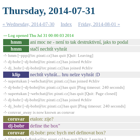
Thursday, 2014-07-31
« Wednesday, 2014-07-30
Index
Friday, 2014-08-01 »
--- Log opened Thu Jul 31 00:00:03 2014
hmm
ani moc ne - není to tak destruktivní, jaks to podal
hmm
stačí nechtít vyhrát
-!- hmm [~ppp@irc.pirati.cz] has quit [Quit: Leaving]
-!- dj-bobr [~dj-bobr@irc.pirati.cz] has joined #chliv
-!- dj_bobr [~dj-bobr@irc.pirati.cz] has joined #chliv
klip
nechtít vyhrát... hru nelze vyhrát :D
-!- supertukan [~webchat@irc.pirati.cz] has joined #chliv
-!- dj-bobr [~dj-bobr@irc.pirati.cz] has quit [Ping timeout: 240 seconds]
-!- supertukan [~webchat@irc.pirati.cz] has quit [Quit: Page closed]
-!- dj-bobr [~dj-bobr@irc.pirati.cz] has joined #chliv
-!- dj_bobr [~dj-bobr@irc.pirati.cz] has quit [Ping timeout: 240 seconds]
-!- coruvar_away is now known as coruvar
coruvar
etalon: zije?
dj-bobr
define the box"
coruvar
dj-bobr: proc bych mel definovat box?
-!- filipkrska [~fkrska@irc.pirati.cz] has quit [Quit: Leaving.]