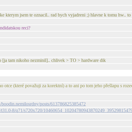
e kterym jsem te oznacil.. rad bych vyjadreni ;) hlavne k tomu hw.. to 
ndidatskou reci?
llo [ja tam nikoho nezminil].. chlivek > TO > hardware dik
o otce (které považuji za korektní) a to ani po tom jeho přešlapu s roze
m/boodin.nemilosrdny/posts/613786825385472
-xpf1/t31.0-8/q71/s720x720/10460654_10204780943870249_3952981547