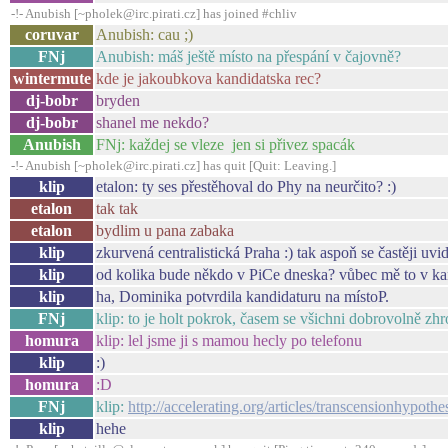
-!- Anubish [~pholek@irc.pirati.cz] has joined #chliv
coruvar
Anubish: cau ;)
FNj
Anubish: máš ještě místo na přespání v čajovně?
wintermute
kde je jakoubkova kandidatska rec?
dj-bobr
bryden
dj-bobr
shanel me nekdo?
Anubish
FNj: každej se vleze jen si přivez spacák
-!- Anubish [~pholek@irc.pirati.cz] has quit [Quit: Leaving.]
klip
etalon: ty ses přestěhoval do Phy na neurčito? :)
etalon
tak tak
etalon
bydlim u pana zabaka
klip
zkurvená centralistická Praha :) tak aspoň se častěji uv
klip
od kolika bude někdo v PiCe dneska? vůbec mě to v kan
klip
ha, Dominika potvrdila kandidaturu na místoP.
FNj
klip: to je holt pokrok, časem se všichni dobrovolně zh
homura
klip: lel jsme ji s mamou hecly po telefonu
klip
:)
homura
:D
FNj
klip:
http://accelerating.org/articles/transcensionhypothe
klip
hehe