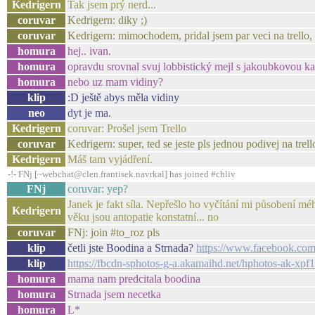
Kedrigern
Tak jsem prý nerd...
coruvar
Kedrigern: diky ;)
coruvar
Kedrigern: mimochodem, pridal jsem par veci na trello, k
homura
hej.. ivan.
homura
opravdu srovnal svuj lobbistický mejl s jakoubkovou ka
homura
nebo uz mam vidiny?
klip
:D ještě abys měla vidiny
neo
dyt je ma.
Kedrigern
coruvar: Prošel jsem Trello
coruvar
Kedrigern: super, ted se jeste pls jednou podivej na tre
Kedrigern
Máš tam vyjádření.
-!- FNj [~webchat@clen.frantisek.navrkal] has joined #chliv
FNj
coruvar: yep?
Janek je fakt síla. Nepřešlo ho vyčítání mi působení méh
Kedrigern
věku jsou antopatie konstatní... no
coruvar
FNj: join #to_roz pls
klip
četli jste Boodina a Strnada?
https://www.facebook.co
klip
https://fbcdn-sphotos-g-a.akamaihd.net/hphotos-ak
homura
mama nam predcitala boodina
homura
Strnada jsem necetka
homura
L*