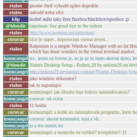
etalon
gnome shell vyhodit uplne doprdele
etalon
nahodit treba xfce
klip
hodně málo taky žere fluxbox/blackbox/openbox :p
@blondie
ratpoison: Say good-bye to the rodent
etalon
http://www.nongnu.org/ratpoison/
coruvar
xfce je super.. doporucuju vsema deseti..
Ratpoison is a simple Window Manager with no fat libr
etalon
which has done wonders in the virtual terminal market.
homu|angel
no.. jenze na hovno je, ze ja uz tu mam aktivni skiny, 
@blondie
Numix Desktop Setup - Fedora 20 by nekron29 on de
homu|angel
http://nekron29.deviantart.com/art/Numix-Desktop-Se
etalon
jako window dekorator?
etalon
tak to naportujes
coruvar
homu|angel: jak dlouho mas fedoru nainstalovanou?
homu|angel
coruvar: od vcera
etalon
11 hodin
coruvar
homu|angel: a kolik sis nainstalovala programu, ktere 
homu|angel
coruvar: akorat terminator, irssi a vlc
homu|angel
jo a ten numix no
coruvar
homu|angel: a nastavila sis vzhled? kompletne? :D