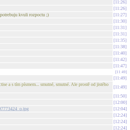
11:26
11:26
potrebuju kvuli rozpoctu ;)
11:27
11:30
11:31
11:31
11:35
11:38
11:40
11:42
11:47
11:49
11:49
ctise a s tím písmem... smutné, smutné. Ale prostě od jistého
11:49
11:50
12:00
97773424_o.jpg
12:04
12:24
12:24
12:24