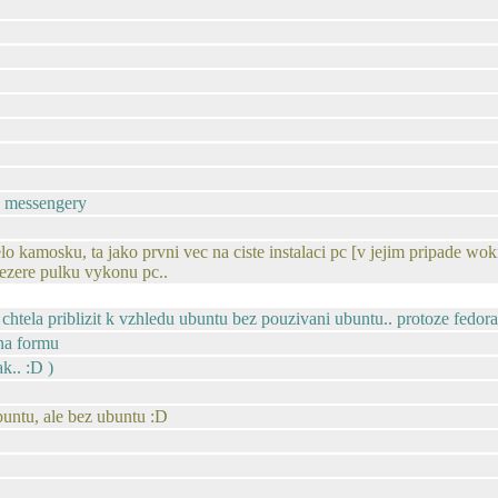
ne messengery
 kamosku, ta jako prvni vec na ciste instalaci pc [v jejim pripade wokna
sezere pulku vykonu pc..
 chtela priblizit k vzhledu ubuntu bez pouzivani ubuntu.. protoze fedora
 na formu
ak.. :D )
buntu, ale bez ubuntu :D