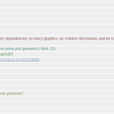
ary dependencies, no fancy graphics, no window decorations, and no ro
ktere jedou pod gnomem (i think :D)
viantART
tup-Fedora-20-422294440
bezne pouzivas?