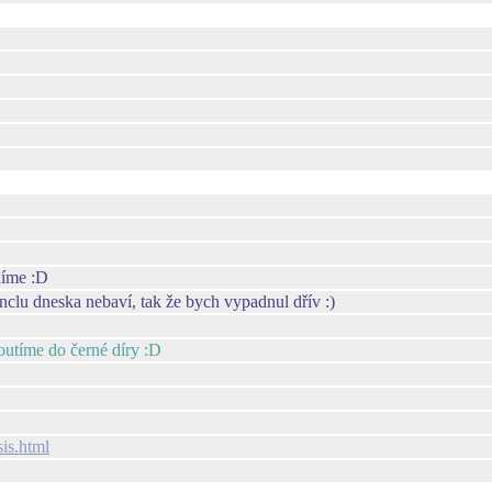
idíme :D
clu dneska nebaví, tak že bych vypadnul dřív :)
routíme do černé díry :D
sis.html