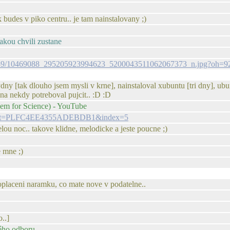
 budes v piko centru.. je tam nainstalovany ;)
jakou chvili zustane
/v/t1.0-9/10469088_295205923994623_5200043511062067373_n.jpg?o
dny [tak dlouho jsem mysli v krne], nainstaloval xubuntu [tri dny], ubun
na nekdy potreboval pujcit.. :D :D
em for Science) - YouTube
&list=PLFC4EE4355ADEBDB1&index=5
lou noc.. takove klidne, melodicke a jeste poucne ;)
e mne ;)
roplaceni naramku, co mate nove v podatelne..
..]
ého odboru