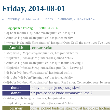
Friday, 2014-08-01
« Thursday, 2014-07-31
Index
Saturday, 2014-08-02 »
--- Log opened Fri Aug 01 00:00:05 2014
-!- dj-bobr-mobile [~dj-bobr-m@irc.pirati.cz] has quit []
-!- Anubish [~pholek@irc.pirati.cz] has joined #chliv
-!- whynot [~chatzilla@irc.pirati.cz] has quit [Quit: Of all the nine lives I´ve lived,
Anubish
coruvar: volat
-!- Mephisto [~Mephisto@irc.pirati.cz] has joined #chliv
-!- filipkrska [~fkrska@irc.pirati.cz] has joined #chliv
-!- Anubish [~pholek@irc.pirati.cz] has quit [Quit: Leaving.]
-!- filipkrska [~fkrska@irc.pirati.cz] has quit [Quit: Leaving.]
-!- dj-bobr [~dj-bobr@irc.pirati.cz] has joined #chliv
-!- dj_bobr [~dj-bobr@irc.pirati.cz] has joined #chliv
-!- dj-bobr [~dj-bobr@irc.pirati.cz] has quit [Read error: Connection reset by peer
donar
dobry rano, preju uspesnej sjezd!
donar
plz pres co se to bude streamovat, jestli?
-!- hideo [~webchat@irc.pirati.cz] has joined #chliv
-!- filipkrska [~fkrska@irc.pirati.cz] has joined #chliv
coruvar
donar: pokud budeme streamovat tak odkaz hodime 