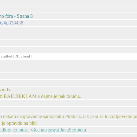
ho fóra - Strana 8
arty#p338438
 crafted IRC client]
soudy..
pisem RAILREKLAM a dejme je pak xoudu..
i nekam neopravnene samolepku Pirati.cz, tak jsou za to zodpovedni pir
 je opravdu na bliti
 idioty co musej všechno zasrat JavaScriptem