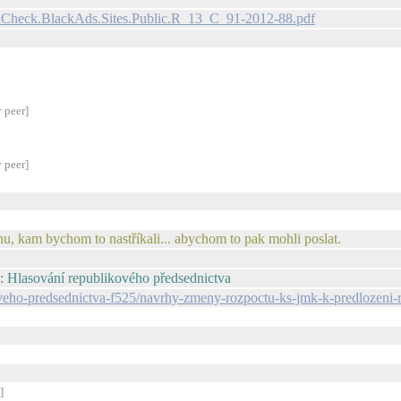
diaCheck.BlackAds.Sites.Public.R_13_C_91-2012-88.pdf
 peer]
 peer]
hu, kam bychom to nastříkali... abychom to pak mohli poslat.
 Hlasování republikového předsednictva
ikoveho-predsednictva-f525/navrhy-zmeny-rozpoctu-ks-jmk-k-predlozen
]