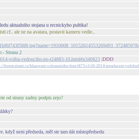
ledu aktualniho stojana u recnickyho pultika!
ti cf.. ale ne na avatara, postavit kameru vedle..
4f6a51bf6f743f58f8.jpg?name=1910008_10152614553269493_37248597
 - Strana 2
26-2014-volba-vedouciho-po-t24883-10.html#p340823
:DDD
s://forum.pirati.cz/hlasovani-celostatniho-fora-f475/cf-26-2014-proplaceni-voleb
ete od strany zadny podpis zejo?
idátky?
. když neni předseda, měl ste tam dát místopředsedu