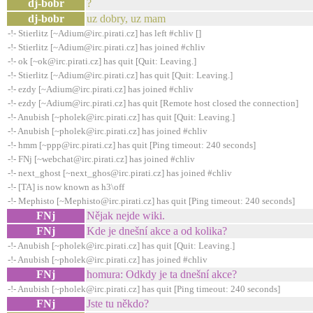
dj-bobr
?
dj-bobr
uz dobry, uz mam
-!- Stierlitz [~Adium@irc.pirati.cz] has left #chliv []
-!- Stierlitz [~Adium@irc.pirati.cz] has joined #chliv
-!- ok [~ok@irc.pirati.cz] has quit [Quit: Leaving.]
-!- Stierlitz [~Adium@irc.pirati.cz] has quit [Quit: Leaving.]
-!- ezdy [~Adium@irc.pirati.cz] has joined #chliv
-!- ezdy [~Adium@irc.pirati.cz] has quit [Remote host closed the connection]
-!- Anubish [~pholek@irc.pirati.cz] has quit [Quit: Leaving.]
-!- Anubish [~pholek@irc.pirati.cz] has joined #chliv
-!- hmm [~ppp@irc.pirati.cz] has quit [Ping timeout: 240 seconds]
-!- FNj [~webchat@irc.pirati.cz] has joined #chliv
-!- next_ghost [~next_ghos@irc.pirati.cz] has joined #chliv
-!- [TA] is now known as h3\off
-!- Mephisto [~Mephisto@irc.pirati.cz] has quit [Ping timeout: 240 seconds]
FNj
Nějak nejde wiki.
FNj
Kde je dnešní akce a od kolika?
-!- Anubish [~pholek@irc.pirati.cz] has quit [Quit: Leaving.]
-!- Anubish [~pholek@irc.pirati.cz] has joined #chliv
FNj
homura: Odkdy je ta dnešní akce?
-!- Anubish [~pholek@irc.pirati.cz] has quit [Ping timeout: 240 seconds]
FNj
Jste tu někdo?