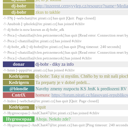
dj-bobr
http://inzerent.cernyvylep.cz/resource?name=Me
dj-bobr
zkus to takhle
-!- FNj [~webchat@irc.pirati.cz] has quit [Quit: Page closed]
-!- Anubish [~pholek@irc.pirati.cz] has joined #chliv
-!- dj-bobr is now known as dj-bobr_afk
-!- Peca [~chatzilla@clen.petr.nemecek] has quit [Read error: Connection reset by
-!- Peca [~chatzilla@irc.pirati.cz] has joined #chliv
-!- dj-bobr_afk [~dj-bobr@irc.pirati.cz] has quit [Ping timeout: 240 seconds]
-!- Peca [~chatzilla@clen.petr.nemecek] has quit [Read error: Connection reset by
-!- Peca [~chatzilla@clen.petr.nemecek] has joined #chliv
donar
dj-bobr - diky za info
-!- hmm [~ppp@irc.pirati.cz] has joined #chliv
Kedrigern
dj-bobr: Taky si myslím. Chtělo by to mít naši ploc
Kedrigern
Ta preparty je v dobré prdeli...
@blondie
Navrhy zmeny rozpoctu KS JmK k predlozeni RV :
CntrlX
homura:
https://forum.pirati.cz/hlasovani-republ
-!- hideo [~webchat@irc.pirati.cz] has quit [Quit: Page closed]
Kedrigern
y/quit
-!- Hygroscopaa [~AndChat47@irc.pirati.cz] has joined #chliv
Hygroscopaa
Ahoja. Nekdo zde?
-!- Hygroscopaa [~AndChat47@irc.pirati.cz] has quit [Ping timeout: 240 seconds