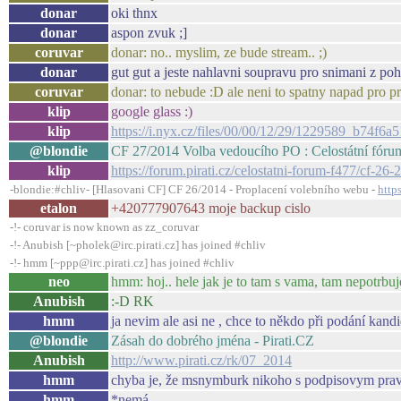
donar
oki thnx
donar
aspon zvuk ;]
coruvar
donar: no.. myslim, ze bude stream.. ;)
donar
gut gut a jeste nahlavni soupravu pro snimani z poh
coruvar
donar: to nebude :D ale neni to spatny napad pro pris
klip
google glass :)
klip
https://i.nyx.cz/files/00/00/12/29/1229589_b7
@blondie
CF 27/2014 Volba vedoucího PO : Celostátní fórum
klip
https://forum.pirati.cz/celostatni-forum-f477/cf-
-blondie:#chliv- [Hlasovani CF] CF 26/2014 - Proplacení volebního webu -
http
etalon
+420777907643 moje backup cislo
-!- coruvar is now known as zz_coruvar
-!- Anubish [~pholek@irc.pirati.cz] has joined #chliv
-!- hmm [~ppp@irc.pirati.cz] has joined #chliv
neo
hmm: hoj.. hele jak je to tam s vama, tam nepotrbuj
Anubish
:-D RK
hmm
ja nevim ale asi ne , chce to někdo při podání kand
@blondie
Zásah do dobrého jména - Pirati.CZ
Anubish
http://www.pirati.cz/rk/07_2014
hmm
chyba je, že msnymburk nikoho s podpisovym prave
hmm
*nemá