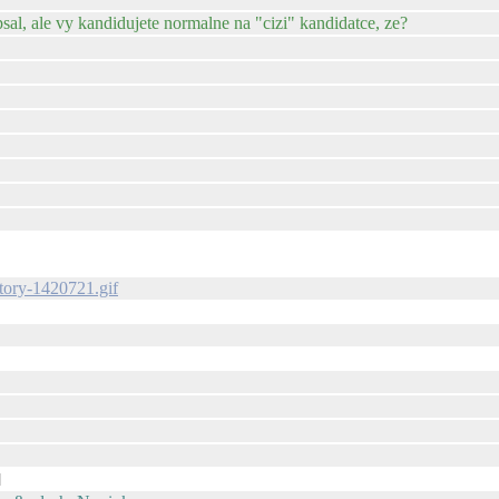
al, ale vy kandidujete normalne na "cizi" kandidatce, ze?
-story-1420721.gif
]