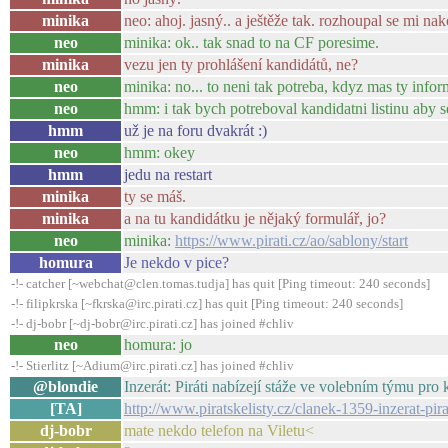
minika
neo: ahoj. jasný.. a ještěže tak. rozhoupal se mi na
neo
minika: ok.. tak snad to na CF poresime.
minika
vezu jen ty prohlášení kandidátů, ne?
neo
minika: no... to neni tak potreba, kdyz mas ty infor
neo
hmm: i tak bych potreboval kandidatni listinu aby
hmm
už je na foru dvakrát :)
neo
hmm: okey
hmm
jedu na restart
minika
ty se máš.
minika
a na tu kandidátku je nějaký formulář, jo?
neo
minika:
https://www.pirati.cz/ao/sablony/start
homura
Je nekdo v pice?
-!- catcher [~webchat@clen.tomas.tudja] has quit [Ping timeout: 240 seconds]
-!- filipkrska [~fkrska@irc.pirati.cz] has quit [Ping timeout: 240 seconds]
-!- dj-bobr [~dj-bobr@irc.pirati.cz] has joined #chliv
neo
homura: jo
-!- Stierlitz [~Adium@irc.pirati.cz] has joined #chliv
@blondie
Inzerát: Piráti nabízejí stáže ve volebním týmu pro 
[TA]
http://www.piratskelisty.cz/clanek-1359-inzerat-pi
dj-bobr
mate nekdo telefon na Viletu<