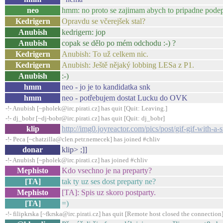
neo
hmm: no proto se zajimam abych to pripadne podeps
Kedrigern
Opravdu se včerejšek stal?
Anubish
kedrigern: jop
Anubish
copak se dělo po mém odchodu :-) ?
Kedrigern
Anubish: To už celkem nic.
Kedrigern
Anubish: Ještě nějaký lobbing LESa z P1.
Anubish
:-)
hmm
neo - jo je to kandidatka snk
hmm
neo - potřebujem dostat Lucku do OVK
-!- Anubish [~pholek@irc.pirati.cz] has quit [Quit: Leaving.]
-!- dj_bobr [~dj-bobr@irc.pirati.cz] has quit [Quit: dj_bobr]
klip
http://img0.joyreactor.com/pics/post/gif-gif-with-a
-!- Peca [~chatzilla@clen.petr.nemecek] has joined #chliv
donar
klip> ;]]
-!- Anubish [~pholek@irc.pirati.cz] has joined #chliv
Mephisto
Kdo vsechno je na preparty?
[TA]
tak ty uz ses dost preparty ne?
Mephisto
[TA]: Spis uz skoro postparty.
[TA]
=)
-!- filipkrska [~fkrska@irc.pirati.cz] has quit [Remote host closed the connection