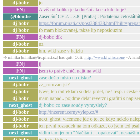
dj-bobr
jo
FNj
A víš od kolika je ta dnešní akce a kde to je?
@blondie
Zasedání CF 2. - 3.8. [Praha] : Podatelna celostátní
dj-bobr
https://forum.pirati.cz/post338438.html?hilit=prep
dj-bobr
fb mam blokovanej, takze lip neposlouzim
FNj
dj-bobr: dík
dj-bobr
nz
dj-bobr
hm, wiki zase v hajzlu
-!- minika [minika@irc.pirati.cz] has quit [Quit:
http://www.kiwiirc.com/
- A hand
FNj
jj
FNj
jsem to právě chtěl najít na wiki
next_ghost
zase došlo místo na disku?
dj-bobr
zz_coruvar: jsi?
dj-bobr
tywe, ten railreklam si dela prdel, ne? resp. i ceske 
dj-bobr
mam napad.. pojdme delat reverzni grafitti s na
next_ghost
dj-bobr: co zase soudy vymyslely?
dj-bobr
http://inzerent.cernyvylep.cz/#
dj-bobr
next_ghost: vicemene jde o to, ze kdyz nekdo nalep
dj-bobr
ten prvni rozsudek na tom odkazu, co jsem ted psal,
next_ghost
vidim tam jenom "Načítání ... opakovat", nesnášim
dj-bobr
jo, to je kktina