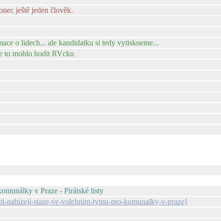
konec ještě jeden člověk.
mace o lidech... ale kandidatku si tedy vytiskneme...
 se to mohlo hodit RVcku
komunálky v Praze - Pirátské listy
rati-nabizeji-staze-ve-volebnim-tymu-pro-komunalky-v-praze]