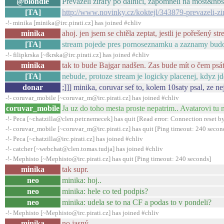
@blondie
Převáželi žirafy po dálnici, zapomněli na most&n
[TA]
http://www.novinky.cz/koktejl/343879-prevazeli-zi
-!- minika [minika@irc.pirati.cz] has joined #chliv
minika
ahoj. jen jsem se chtěla zeptat, jestli je pořešený s
[TA]
stream pojede pres pornoseznamku a zaznamy budou
-!- filipkrska [~fkrska@irc.pirati.cz] has joined #chliv
minika
tak to bude Bajgar nadšen. Zas bude mít o čem psá
[TA]
nebude, protoze stream je logicky placenej, kdyz j
donar
;]]] minika, coruvar sef to, kolem 10saty psal, ze ne
-!- coruvar_mobile [~coruvar_m@irc.pirati.cz] has joined #chliv
coruvar_mobile
Ja uz do toho mesta proste nepatrim.. Avatarovi tu 
-!- Peca [~chatzilla@clen.petr.nemecek] has quit [Read error: Connection reset by
-!- coruvar_mobile [~coruvar_m@irc.pirati.cz] has quit [Ping timeout: 240 secon
-!- Peca [~chatzilla@irc.pirati.cz] has joined #chliv
-!- catcher [~webchat@clen.tomas.tudja] has joined #chliv
-!- Mephisto [~Mephisto@irc.pirati.cz] has quit [Ping timeout: 240 seconds]
minika
tak supr.
neo
minika: hoj..
neo
minika: hele co ted podpis?
neo
minika: udela se to na CF a podas to v pondeli?
-!- Mephisto [~Mephisto@irc.pirati.cz] has joined #chliv
minika
no jasný.