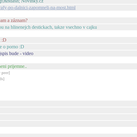
bsp;&ndash; Novinky.cz
rafy-po-dalnici-zapomneli-na-most.html
tream a záznam?
 na hlinenejch destickach, takze vsechno v cajku
t :D
de o porno :D
jspis bude - video
neni prijemne..
 peer]
ds]