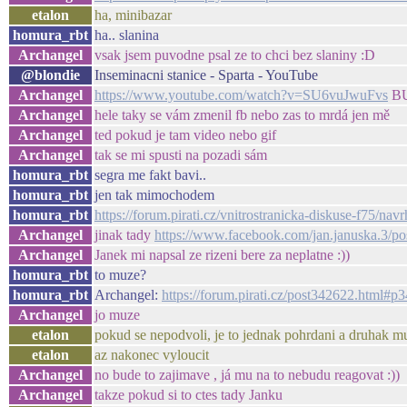
etalon
ha, minibazar
homura_rbt
ha.. slanina
Archangel
vsak jsem puvodne psal ze to chci bez slaniny :D
@blondie
Inseminacni stanice - Sparta - YouTube
Archangel
https://www.youtube.com/watch?v=SU6vuJwuFvs
BUz
Archangel
hele taky se vám zmenil fb nebo zas to mrdá jen mě
Archangel
ted pokud je tam video nebo gif
Archangel
tak se mi spusti na pozadi sám
homura_rbt
segra me fakt bavi..
homura_rbt
jen tak mimochodem
homura_rbt
https://forum.pirati.cz/vnitrostranicka-diskuse-f75/n
Archangel
jinak tady
https://www.facebook.com/jan.januska.3/
Archangel
Janek mi napsal ze rizeni bere za neplatne :))
homura_rbt
to muze?
homura_rbt
Archangel:
https://forum.pirati.cz/post342622.html#p
Archangel
jo muze
etalon
pokud se nepodvoli, je to jednak pohrdani a druhak mu
etalon
az nakonec vyloucit
Archangel
no bude to zajimave , já mu na to nebudu reagovat :))
Archangel
takze pokud si to ctes tady Janku