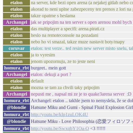
etalon
na server, kde bezi open arena (a nejakej gitlab nebo c
etalon
akorad to neni uplne zabezpeceny ten prenos z lori na 
etalon
takze opatrne s heslama
Archangel
jak se pripojim na ten server s open arenou mohl bych 
etalon
das multiplayer a specifi: arena.pirati.cz
etalon
heslo na remoteconsole na pozadani
etalon
nebo ho vi smazal, takze muze nastavit boty/mapy
coruvar
etalon: test verze.. ted resim new server misto snelu, 
etalon
ja to vyresim
etalon
jenom upozornuju, ze to jeste neni
homura_rbt
burgeet.. mein gott
Archangel
etalon: dekuji a port ?
etalon
default
etalon
mozna se tam za chvili taky pripojim
Archangel
nepusti me , napsal mi ze je to quake3arena server :D
homura_rbt
Archangel: etalon .. takhle jsem to nemyslela, že se d
@blondie
Hatsune Miku and Gumi - Spinal Fluid Explosio
homura_rbt
http://youtu.be/kIp1zuLOK4U
@blondie
Hatsune Miku - Love Philosophia (恋愛フィロソフィ
homura_rbt
http://youtu.be/SwxqbY1Oa-Q
<3 !!!!!!