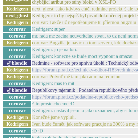
chybějící atribut pro stíny bloků v XSL-FO
Kedrigern
next_ghost: Jako kdybys chtěl redmine projekt :) ale to
next_ghost
Kedrigern: to by nejspíš byl první dokončenej projekt
Kedrigern
coruvar: Takže už nepotřebujeme tu příernou bugzillu
coruvar
Kedrigern: super
coruvar
mr. rada me zacina neuveritelne stvat.. to uz neni norma
Kedrigern
coruvar: Bugzilla je navíc na tom serveru, kde dochází
coruvar
Kedrigern: jo je na lori..
coruvar
Kedrigern: konecne se bude moct vypnout a smazat
@blondie
Redmine - software pro správu úkolů : Technický odb
Kedrigern
https://forum.pirati.cz/technicky-odbor-f183/redmine-
Kedrigern
coruvar: Potvrď mě tam jako admina redminu
coruvar
Kedrigern: mas to mit
@blondie
Republikovy tajemnik : Podatelna republikového předs
coruvar
https://forum.pirati.cz/podatelna-republikoveho-pred
coruvar
^ to proste chceme :D
coruvar
Kedrigern: nastavil jsem to jako oznameni, aby si to mo
Kedrigern
Konečně jsme vypluli.
Kedrigern
Ivan bude čumět, jak software pracuje na 300% a my
coruvar
:D :D
coruvar
tenhle rok bude idealni.. vypneme forum..