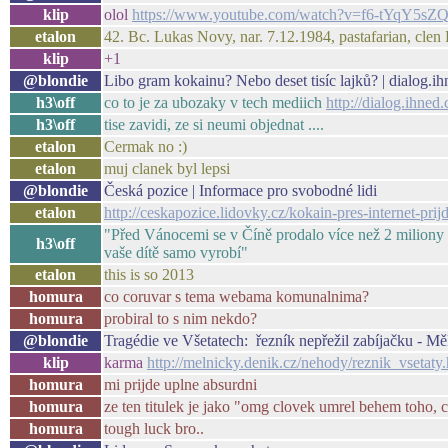
klip
olol
https://www.youtube.com/watch?v=f6-tYqY5sZ
etalon
42. Bc. Lukas Novy, nar. 7.12.1984, pastafarian, clen P
klip
+1
@blondie
Libo gram kokainu? Nebo deset tisíc lajků? | dialog.i
h3\off
co to je za ubozaky v tech mediich
http://dialog.ihne
h3\off
tise zavidi, ze si neumi objednat ....
etalon
Cermak no :)
etalon
muj clanek byl lepsi
@blondie
Česká pozice | Informace pro svobodné lidi
etalon
http://ceskapozice.lidovky.cz/kokain-pres-internet
"Před Vánocemi se v Číně prodalo více než 2 miliony i
h3\off
vaše dítě samo vyrobí"
etalon
this is so 2013
homura
co coruvar s tema webama komunalnima?
homura
probiral to s nim nekdo?
@blondie
Tragédie ve Všetatech: řezník nepřežil zabíjačku - Mě
klip
karma
http://melnicky.denik.cz/nehody/reznik_vsetaty
homura
mi prijde uplne absurdni
homura
ze ten titulek je jako "omg clovek umrel behem toho, c
homura
tough luck bro..