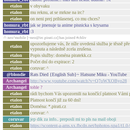
etalon
v obyvaku
etalon
mu reknu, at se mrkne na irc?
etalon
on neni prej prihlasenej, co mu chces?
homura_rbt
jak se jmenuje ta anime pisnicka s krysama
homura_rbt
:3
-!- neo^mobile [~neo@irc.pirati.cz] has joined #chliv
upozorňujeme vás, že níže uvedená služba je těsně př
etalon
vypnuta a následně zcela zrušena.
etalon
Popis služby: doména piratekk.cz
etalon
Počet dní do expirace: 2
etalon
coruvar: ^
@blondie
Rats Died {English Sub}~ Hatsune Miku - YouTube
Archangel
http://www.youtube.com/watch?v=Q7oWXOByo28
Archangel
tohle ?
etalon
rádi bychom Vás upozornili na končící platnost Vámi 
etalon
Platnost končí již za 60 dní!
etalon
Doména: *.pirati.cz
etalon
coruvar: ^
coruvar
jep dik za info.. preposli mi to pls na mail oboji
etalon
https://scontent-a-ams.xx.fbcdn.net/hphotos-xpa1