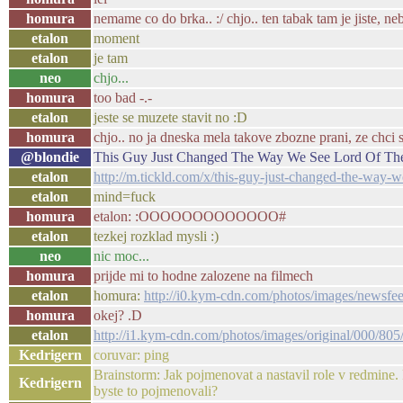
homura
nemame co do brka.. :/ chjo.. ten tabak tam je jiste, ne
etalon
moment
etalon
je tam
neo
chjo...
homura
too bad -.-
etalon
jeste se muzete stavit no :D
homura
chjo.. no ja dneska mela takove zbozne prani, ze chci 
@blondie
This Guy Just Changed The Way We See Lord Of Th
etalon
http://m.tickld.com/x/this-guy-just-changed-the-way-
etalon
mind=fuck
homura
etalon: :OOOOOOOOOOOOO#
etalon
tezkej rozklad mysli :)
neo
nic moc...
homura
prijde mi to hodne zalozene na filmech
etalon
homura:
http://i0.kym-cdn.com/photos/images/newsfee
homura
okej? .D
etalon
http://i1.kym-cdn.com/photos/images/original/000/805
Kedrigern
coruvar: ping
Brainstorm: Jak pojmenovat a nastavil role v redmine.
Kedrigern
byste to pojmenovali?