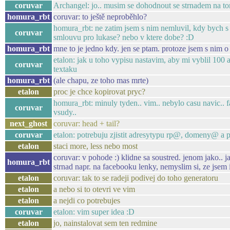
coruvar
Archangel: jo.. musim se dohodnout se strnadem na t
homura_rbt
coruvar: to ještě neproběhlo?
homura_rbt: ne zatim jsem s nim nemluvil, kdy bych s
coruvar
smlouvu pro lukase? nebo v ktere dobe? :D
homura_rbt
mne to je jedno kdy. jen se ptam. protoze jsem s nim o
etalon: jak u toho vypisu nastavim, aby mi vyblil 100 
coruvar
textaku
homura_rbt
(ale chapu, ze toho mas mrte)
etalon
proc je chce kopirovat pryc?
homura_rbt: minuly tyden.. vim.. nebylo casu navic.. f
coruvar
vsudy..
next_ghost
coruvar: head + tail?
coruvar
etalon: potrebuju zjistit adresytypu rp@, domeny@ a p
etalon
staci more, less nebo most
coruvar: v pohode :) klidne sa soustred. jenom jako.. 
homura_rbt
strnad napr. na facebooku lenky, nemyslim si, ze jsem
etalon
coruvar: tak to se radeji podivej do toho generatoru
etalon
a nebo si to otevri ve vim
etalon
a nejdi co potrebujes
coruvar
etalon: vim super idea :D
etalon
jo, nainstalovat sem ten redmine