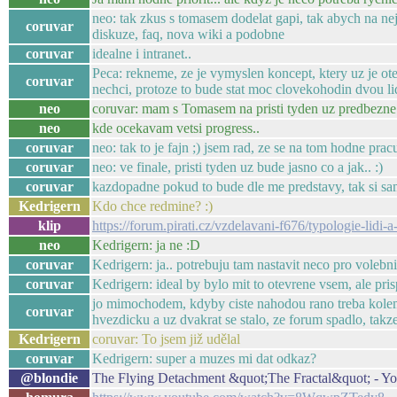
neo: tak zkus s tomasem dodelat gapi, tak abych na nej
coruvar
diskuze, faq, nova wiki a podobne
coruvar
idealne i intranet..
Peca: rekneme, ze je vymyslen koncept, ktery uz je ote
coruvar
nechci, protoze to bude stat moc clovekohodin dvou lidi 
neo
coruvar: mam s Tomasem na pristi tyden uz predbezn
neo
kde ocekavam vetsi progress..
coruvar
neo: tak to je fajn ;) jsem rad, ze se na tom hodne pracu
coruvar
neo: ve finale, pristi tyden uz bude jasno co a jak.. :)
coruvar
kazdopadne pokud to bude dle me predstavy, tak si sa
Kedrigern
Kdo chce redmine? :)
klip
https://forum.pirati.cz/vzdelavani-f676/typologie-lid
neo
Kedrigern: ja ne :D
coruvar
Kedrigern: ja.. potrebuju tam nastavit neco pro volebn
coruvar
Kedrigern: ideal by bylo mit to otevrene vsem, ale pris
jo mimochodem, kdyby ciste nahodou rano treba kolem ct
coruvar
hvezdicku a uz dvakrat se stalo, ze forum spadlo, takz
Kedrigern
coruvar: To jsem již udělal
coruvar
Kedrigern: super a muzes mi dat odkaz?
@blondie
The Flying Detachment &quot;The Fractal&quot; - Y