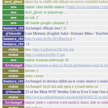
next_ghost
skoro by to chtělo dát někam na server centrální kalen
neo
etalon: zkus tenhle matros :]
http://www.rouming.cz/u
neo
next_ghost: se pripravuje..
neo
uz rok :]
neo
ale mame google calendar :]
homura_rbt
Archangel: děkuju moc! :3
@blondie
Lost Memory (English Sub)~ Hatsune Miku - YouTub
homura_rbt
http://youtu.be/W1lZ1BguXz4
<
homura_rbt
<3
etalon
neo:
http://i.nahraj.to/f/KAR.jpg
etalon
http://i.nahraj.to/f/KyT.jpg
neo
etalon: koukam pritvrzuje :D
Archangel
https://scontent-a-ams.xx.fbcdn.net/hphotos-xpa1
etalon
presne :)
etalon
nebo z kozy
homura_rbt
Archangel: to dneska sdileli na te ceske strance o halu
etalon
Archangel: bych dal asik speq a vyrazil nebo co
@blondie
25 of the Most WTF Worthy Gifs to Ever Come Out o
etalon
http://www.collegehumor.com/post/6939302/25-of-th
Archangel
etalon: jsem v cajovne a ted razim k Jance, kde se sej
etalon
asik tam az