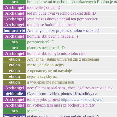
neo
hmm zda se mi to nebo pocet nakazenych Ebolou je nej
Archangel
moc velkej odpal :D
Archangel
ted mi bude trvat vsechno dvakrát déle :D
Archangel
jeste mi zas dneska napsal ten pornoreziser
Archangel
o to jak se budou menit media
homura_rbt
Archangel: ne ze prijedes s nulou v sacku :(
Archangel
homura_rbt: bych ti neudelal :)
neo
pornoreziser? :D
neo
planujes neco tocit? :D
Archangel
homura_rbt: to bylo misto toho ráno
etalon
Archangel: stahni universal zip z upstreamu
etalon
me to udelalo to stejny
etalon
z openareny se mi navaluje
etalon
nejsem zvyklej uz
etalon
a vyklepali me normalni boti
Archangel
neo: On mi napsal sám , chce legalizovat travu a tak
@blondie
Czech porn - video, photos | Kozodírky.cz
Archangel
tohle je jeho projekt
http://www.kozodirky.cz/
Archangel
pri volbach tam mel i ze podporuje piraty
neo
jo tohle...
homura_rbt
etalon: prosimte.. mas tam nekde adama? :X