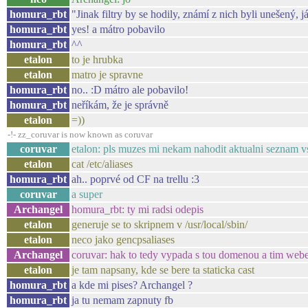
homura_rbt
"Jinak filtry by se hodily, známí z nich byli unešený, 
homura_rbt
yes! a mátro pobavilo
homura_rbt
^^
etalon
to je hrubka
etalon
matro je spravne
homura_rbt
no.. :D mátro ale pobavilo!
homura_rbt
neříkám, že je správně
etalon
=))
-!- zz_coruvar is now known as coruvar
coruvar
etalon: pls muzes mi nekam nahodit aktualni seznam vs
etalon
cat /etc/aliases
homura_rbt
ah.. poprvé od CF na trellu :3
coruvar
a super
Archangel
homura_rbt: ty mi radsi odepis
etalon
generuje se to skripnem v /usr/local/sbin/
etalon
neco jako gencpsaliases
Archangel
coruvar: hak to tedy vypada s tou domenou a tim we
etalon
je tam napsany, kde se bere ta staticka cast
homura_rbt
a kde mi pises? Archangel ?
homura_rbt
ja tu nemam zapnuty fb