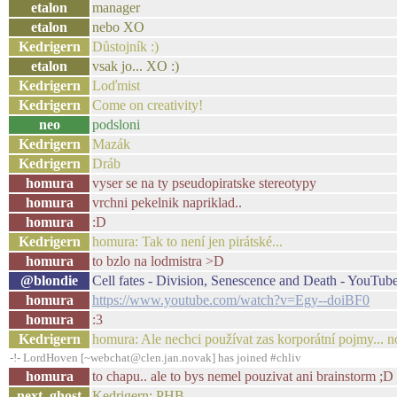
etalon
manager
etalon
nebo XO
Kedrigern
Důstojník :)
etalon
vsak jo... XO :)
Kedrigern
Loďmist
Kedrigern
Come on creativity!
neo
podsloni
Kedrigern
Mazák
Kedrigern
Dráb
homura
vyser se na ty pseudopiratske stereotypy
homura
vrchni pekelnik napriklad..
homura
:D
Kedrigern
homura: Tak to není jen pirátské...
homura
to bzlo na lodmistra >D
@blondie
Cell fates - Division, Senescence and Death - YouTub
homura
https://www.youtube.com/watch?v=Egy--doiBF0
homura
:3
Kedrigern
homura: Ale nechci používat zas korporátní pojmy... 
-!- LordHoven [~webchat@clen.jan.novak] has joined #chliv
homura
to chapu.. ale to bys nemel pouzivat ani brainstorm ;D
next_ghost
Kedrigern: PHB