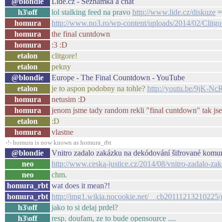
@blondie
Lide.cz - Seznamka a chat
h3\off
lol stalking feed na pravo
http://www.lide.cz/diskuze
=
homura
http://www.no3.ro/wp-content/uploads/2014/02/Clitg
homura
the final cuntdown
homura
:3 :D
etalon
clitgore!
etalon
pekny
@blondie
Europe - The Final Countdown - YouTube
etalon
je to aspon podobny na tohle?
http://youtu.be/9jK-
homura
netusim :D
homura
jenom jsme tady random rekli "final cuntdown" tak jsem
etalon
:D
homura
vlastne
-!- homura is now known as homura_rbt
@blondie
Vnitro zadalo zakázku na dekódování šifrované komun
neo
http://www.ceska-justice.cz/2014/08/vnitro-zadalo-z
neo
chm.
homura_rbt
wat does it mean?!
homura_rbt
http://img1.wikia.nocookie.net/__cb20111213210225/
h3\off
jako to si delaj prdel?
h3\off
resp. doufam, ze to bude opensource ....