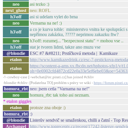
neo
asi tezko :)
next_ghost
neo: ROFL
h3\off
asi si udelam vylet do brna
neo
Vernama na ne! :)
a co je kurva tohle: ministerstvo vnitra ke spoluprác
h3\off
nepřímou zakázku, ????? neprimou zakazku ftw?
neo
h3\off: rozumej... "bezpecnost statu" = mohou vse ..
h3\off
stat je tvoren lidmi, takze ano muzu vse
@blondie
ESC #7 &#8211; Prstíčková metoda | Kamikaze
etalon
http://www.kamikazedrink.cz/esc-7-prstickova-metoda
https://scontent-a-ams.xx.fbcdn.net/hphotos-xfp1/
etalon
oh=0e6902cfd4872cd22e0a33e5ef6ebe03&oe=5436
-!- cowboy-case [~webchat@irc.pirati.cz] has joined #chliv
-blondie:#chliv- [Podatelna TO] problém s právy ve wiki -
https://forum.pirati.
homura_rbt
neo: jsem cetla "Varnama na ne!"
neo
homura_rbt: tak toho asi neznam.
* etalon giggles
etalon
protoze zna oboje :)
homura_rbt
:)
@blondie
Listerův sendvič se smaženkou, chilli a čatní - Top Re
Archangel
http://www.toprecepty.cz/recept/17242-listeruv-sendvi