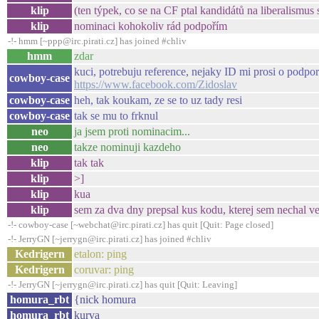
klip
(ten týpek, co se na CF ptal kandidátů na liberalismus
klip
nominaci kohokoliv rád podpořím
-!- hmm [~ppp@irc.pirati.cz] has joined #chliv
hmm
zdar
kuci, potrebuju reference, nejaky ID mi prosi o podp
cowboy-case
https://www.facebook.com/Zidoslav
cowboy-case
heh, tak koukam, ze se to uz tady resi
cowboy-case
tak se mu to frknul
neo
ja jsem proti nominacim...
neo
takze nominuji kazdeho
klip
tak tak
klip
>]
klip
kua
klip
sem za dva dny prepsal kus kodu, kterej sem nechal ve
-!- cowboy-case [~webchat@irc.pirati.cz] has quit [Quit: Page closed]
-!- JerryGN [~jerrygn@irc.pirati.cz] has joined #chliv
Kedrigern
etalon: ping
Kedrigern
coruvar: ping
-!- JerryGN [~jerrygn@irc.pirati.cz] has quit [Quit: Leaving]
homura_rbt
{nick homura
homura_rbt
kurva