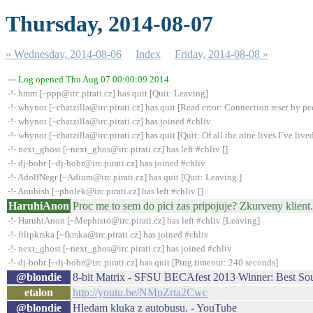
Thursday, 2014-08-07
« Wednesday, 2014-08-06
Index
Friday, 2014-08-08 »
--- Log opened Thu Aug 07 00:00:09 2014
-!- hmm [~ppp@irc.pirati.cz] has quit [Quit: Leaving]
-!- whynot [~chatzilla@irc.pirati.cz] has quit [Read error: Connection reset by pe
-!- whynot [~chatzilla@irc.pirati.cz] has joined #chliv
-!- whynot [~chatzilla@irc.pirati.cz] has quit [Quit: Of all the nine lives I´ve lived,
-!- next_ghost [~next_ghos@irc.pirati.cz] has left #chliv []
-!- dj-bobr [~dj-bobr@irc.pirati.cz] has joined #chliv
-!- AdolfNegr [~Adium@irc.pirati.cz] has quit [Quit: Leaving.]
-!- Anubish [~pholek@irc.pirati.cz] has left #chliv []
HaruhiAnon
Proc me to sem do pici zas pripojuje? Zkurveny klient.
-!- HaruhiAnon [~Mephisto@irc.pirati.cz] has left #chliv [Leaving]
-!- filipkrska [~fkrska@irc.pirati.cz] has joined #chliv
-!- next_ghost [~next_ghos@irc.pirati.cz] has joined #chliv
-!- dj-bobr [~dj-bobr@irc.pirati.cz] has quit [Ping timeout: 240 seconds]
@blondie
8-bit Matrix - SFSU BECAfest 2013 Winner: Best So
etalon
http://youtu.be/NMpZrta2Cwc
@blondie
Hledam kluka z autobusu. - YouTube