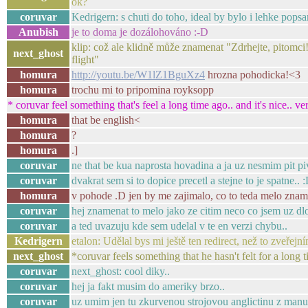
ok?
coruvar
Kedrigern: s chuti do toho, ideal by bylo i lehke popsan
Anubish
je to doma je dozálohováno :-D
klip: což ale klidně může znamenat "Zdrhejte, pitomci!
next_ghost
flight"
homura
http://youtu.be/W1lZ1BguXz4
hrozna pohodicka!<3
homura
trochu mi to pripomina royksopp
* coruvar feel something that's feel a long time ago.. and it's nice.. ver
homura
that be english<
homura
?
homura
.]
coruvar
ne that be kua naprosta hovadina a ja uz nesmim pit pi
coruvar
dvakrat sem si to dopice precetl a stejne to je spatne.. 
homura
v pohode .D jen by me zajimalo, co to teda melo znam
coruvar
hej znamenat to melo jako ze citim neco co jsem uz dlo
coruvar
a ted uvazuju kde sem udelal v te en verzi chybu..
Kedrigern
etalon: Udělal bys mi ještě ten redirect, než to zveřejn
next_ghost
*coruvar feels something that he hasn't felt for a long tim
coruvar
next_ghost: cool diky..
coruvar
hej ja fakt musim do ameriky brzo..
coruvar
uz umim jen tu zkurvenou strojovou anglictinu z manu