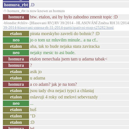
homura_rbt
.D
-!- homura_rbt is now known as homura
homura
btw. etalon, asi by bylo zahodno zmenit topic :D
-blondie:#chliv- [Hlasovani RV] RV 39/2014 - HLASOVÁNÍ Změna RH 31/2014 Pa
39-2014-hlasovani-zmena-rh-31-2014-participativni-rozp-t25282.html
etalon
pirata morskyho zavreli do bohnic? :D
neo
jo o tom uz mluvilm minule.. a na cf..
etalon
aha, tak to bude nejaka stara zaviracka
neo
nejaky mesic to asi bude.
homura
etalon nenechala jsem tam u adama tabak<
homura
?
etalon
asik jo
etalon
u adama
homura
a co adam? jak je na tom?
etalon
jsou tady dva nejaci typci a chlastaj
etalon
oslavuji 4 roky od melovi sebevrazdy
neo
...
etalon
huš
etalon
"D
etalon
:D
homura
lel