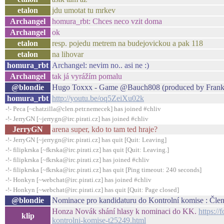
etalon
jdu umotat tu mrkev
Archangel
homura_rbt: Chces neco vzit doma
Archangel
ok
etalon
resp. pojedu metrem na budejovickou a pak 118
etalon
na lihovar
homura_rbt
Archangel: nevim no.. asi ne :)
Archangel
tak já vyrážím pomalu
@blondie
Hugo Toxxx - Game @Bauch808 (produced by Frank
homura_rbt
http://youtu.be/oq5ZeiXu02k
-!- Peca [~chatzilla@clen.petr.nemecek] has joined #chliv
-!- JerryGN [~jerrygn@irc.pirati.cz] has joined #chliv
JerryGN
arena super, kdo to tam ted hraje?
-!- JerryGN [~jerrygn@irc.pirati.cz] has quit [Quit: Leaving]
-!- filipkrska [~fkrska@irc.pirati.cz] has quit [Quit: Leaving.]
-!- filipkrska [~fkrska@irc.pirati.cz] has joined #chliv
-!- filipkrska [~fkrska@irc.pirati.cz] has quit [Ping timeout: 240 seconds]
-!- Honkyn [~webchat@irc.pirati.cz] has joined #chliv
-!- Honkyn [~webchat@irc.pirati.cz] has quit [Quit: Page closed]
@blondie
Nominace pro kandidaturu do Kontrolní komise : Čle
Honza Novák shání hlasy k nominaci do KK.
https:/
klip
kontrolni-komise-t25249.html