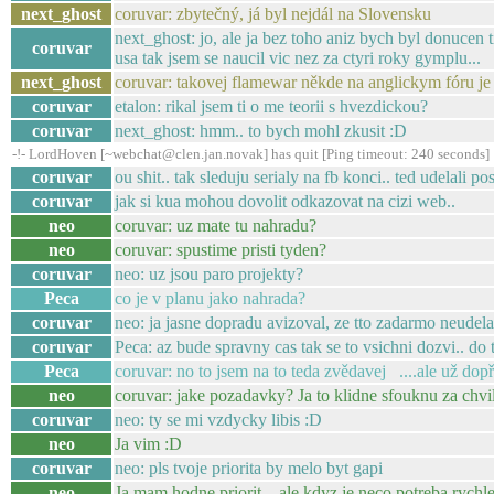
next_ghost
coruvar: zbytečný, já byl nejdál na Slovensku
next_ghost: jo, ale ja bez toho aniz bych byl donuce
coruvar
usa tak jsem se naucil vic nez za ctyri roky gymplu...
next_ghost
coruvar: takovej flamewar někde na anglickym fóru je 
coruvar
etalon: rikal jsem ti o me teorii s hvezdickou?
coruvar
next_ghost: hmm.. to bych mohl zkusit :D
-!- LordHoven [~webchat@clen.jan.novak] has quit [Ping timeout: 240 seconds]
coruvar
ou shit.. tak sleduju serialy na fb konci.. ted udelali po
coruvar
jak si kua mohou dovolit odkazovat na cizi web..
neo
coruvar: uz mate tu nahradu?
neo
coruvar: spustime pristi tyden?
coruvar
neo: uz jsou paro projekty?
Peca
co je v planu jako nahrada?
coruvar
neo: ja jasne dopradu avizoval, ze tto zadarmo neudela
coruvar
Peca: az bude spravny cas tak se to vsichni dozvi.. do t
Peca
coruvar: no to jsem na to teda zvědavej ....ale už do
neo
coruvar: jake pozadavky? Ja to klidne sfouknu za chvil
coruvar
neo: ty se mi vzdycky libis :D
neo
Ja vim :D
coruvar
neo: pls tvoje priorita by melo byt gapi
neo
Ja mam hodne priorit... ale kdyz je neco potreba rychl