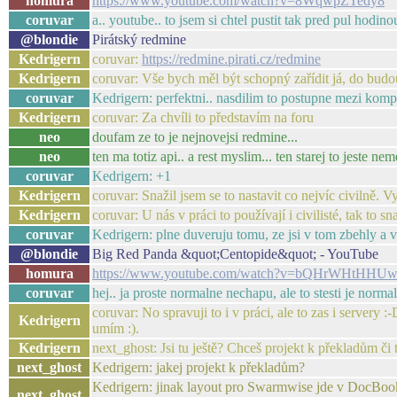
homura
https://www.youtube.com/watch?v=8WqwpZTedy8
coruvar
a.. youtube.. to jsem si chtel pustit tak pred pul hodino
@blondie
Pirátský redmine
Kedrigern
coruvar:
https://redmine.pirati.cz/redmine
Kedrigern
coruvar: Vše bych měl být schopný zařídit já, do bud
coruvar
Kedrigern: perfektni.. nasdilim to postupne mezi kompe
Kedrigern
coruvar: Za chvíli to představím na foru
neo
doufam ze to je nejnovejsi redmine...
neo
ten ma totiz api.. a rest myslim... ten starej to jeste nem
coruvar
Kedrigern: +1
Kedrigern
coruvar: Snažil jsem se to nastavit co nejvíc civilně.
Kedrigern
coruvar: U nás v práci to používají i civilisté, tak to 
coruvar
Kedrigern: plne duveruju tomu, ze jsi v tom zbehly a vi
@blondie
Big Red Panda &quot;Centopide&quot; - YouTube
homura
https://www.youtube.com/watch?v=bQHrWHtHHU
coruvar
hej.. ja proste normalne nechapu, ale to stesti je norma
coruvar: No spravuji to i v práci, ale to zas i server
Kedrigern
umím :).
Kedrigern
next_ghost: Jsi tu ještě? Chceš projekt k překladům či t
next_ghost
Kedrigern: jakej projekt k překladům?
Kedrigern: jinak layout pro Swarmwise jde v DocBoo
next_ghost