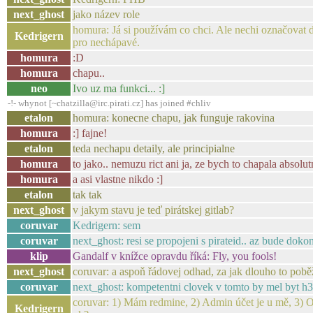
next_ghost
jako název role
homura: Já si používám co chci. Ale nechi označovat da
Kedrigern
pro nechápavé.
homura
:D
homura
chapu..
neo
Ivo uz ma funkci... :]
-!- whynot [~chatzilla@irc.pirati.cz] has joined #chliv
etalon
homura: konecne chapu, jak funguje rakovina
homura
:] fajne!
etalon
teda nechapu detaily, ale principialne
homura
to jako.. nemuzu rict ani ja, ze bych to chapala absolut
homura
a asi vlastne nikdo :]
etalon
tak tak
next_ghost
v jakym stavu je teď pirátskej gitlab?
coruvar
Kedrigern: sem
coruvar
next_ghost: resi se propojeni s pirateid.. az bude dok
klip
Gandalf v knížce opravdu říká: Fly, you fools!
next_ghost
coruvar: a aspoň řádovej odhad, za jak dlouho to pobě
coruvar
next_ghost: kompetentni clovek v tomto by mel byt h3\o
coruvar: 1) Mám redmine, 2) Admin účet je u mě, 3) O
Kedrigern