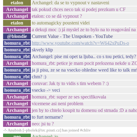
etalon
Archangel: da se to vypnout v nastaveni
Archangel
tak pokud chces neco tak si podej prezkum u CF
Archangel
etalon: co se dá vypnout ?
etalon
to automagicky pousteni videi
Archangel
a dekuji moc :) já myslel ze to bylo na to reagování na
@blondie
Current Value - The Unspoken - YouTube
homura_rbt
http://www.youtube.com/watch?v=W642xPuDs-o
homura_rbt
skvely klip
homura_rbt
Archangel: pise mi opet ta ljuba.. co s tou petici, tedy?
Archangel
homura_rbt: petice je mam pocit prelozena nekde u Z
homura_rbt
ja ji pisu, ze se na vsecko ohledne weed like to talk 
homura_rbt
chm? :)
Archangel
coruvar: Jak ty to vidis s tim webem ? :)
homura_rbt
vsecko -> veci
Archangel
homura_rbt: super ze ses specifikovala
Archangel
vicemene asi neni problem
Archangel
jen by to chtelo koupit tu domenu od strnada :D a na
homura_rbt
to furt nemame?
Archangel
neo: jsi tu ?
-!- Anubish [~pholek@irc.pirati.cz] has joined #chliv
neo
Archangel: jo