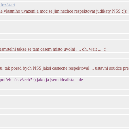
foz/start
dle vlastniho uvazeni a moc se jim nechce respektovat judikaty NSS :)))
mrtelni takze se tam casem misto uvolni .... oh, wait .... :)
, tak porad bych NSS jaksi castecne respektoval ... ustavni soudce prec
otřeb nás všech? :) jako já jsem idealista.. ale