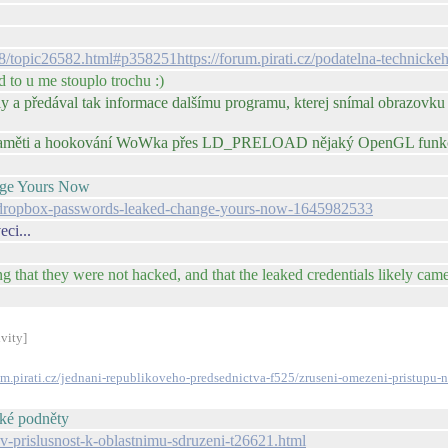
228/topic26582.html#p358251https://forum.pirati.cz/podatelna-technic
d to u me stouplo trochu :)
y a předával tak informace dalšímu programu, kterej snímal obrazovku a
e v paměti a hookování WoWka přes LD_PRELOAD nějaký OpenGL funkc
nge Yours Now
of-dropbox-passwords-leaked-change-yours-now-1645982533
eci...
 that they were not hacked, and that the leaked credentials likely came 
ivity]
rum.pirati.cz/jednani-republikoveho-predsednictva-f525/zruseni-omezeni-pristupu-
ské podněty
ov-prislusnost-k-oblastnimu-sdruzeni-t26621.html