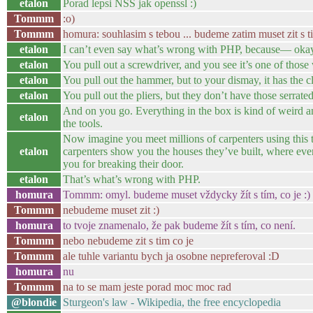
etalon
Porad lepsi NSS jak openssl :)
Tommm
:o)
Tommm
homura: souhlasim s tebou ... budeme zatim muset zit s ti
etalon
I can’t even say what’s wrong with PHP, because— okay. 
etalon
You pull out a screwdriver, and you see it’s one of those
etalon
You pull out the hammer, but to your dismay, it has the cl
etalon
You pull out the pliers, but they don’t have those serrated 
And on you go. Everything in the box is kind of weird and
etalon
the tools.
Now imagine you meet millions of carpenters using this 
etalon
carpenters show you the houses they’ve built, where ever
you for breaking their door.
etalon
That’s what’s wrong with PHP.
homura
Tommm: omyl. budeme muset vždycky žít s tím, co je :)
Tommm
nebudeme muset zit :)
homura
to tvoje znamenalo, že pak budeme žít s tím, co není.
Tommm
nebo nebudeme zit s tim co je
Tommm
ale tuhle variantu bych ja osobne nepreferoval :D
homura
nu
Tommm
na to se mam jeste porad moc moc rad
@blondie
Sturgeon's law - Wikipedia, the free encyclopedia