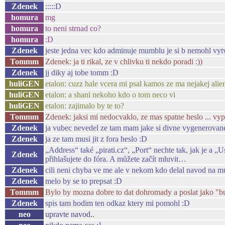
Zdenek
:::::D
homura
mg
homura
to neni strnad co?
homura
:D
Zdenek
jeste jedna vec kdo adminuje mumblu je si b nemohl vy
Tommm
Zdenek: ja ti rikal, ze v chlivku ti nekdo poradi :))
Zdenek
jj diky aj tobe tomm :D
huliGEN
etalon: cuzz hale vcera mi psal kamos ze ma nejakej ali
huliGEN
etalon: a shani nekoho kdo o tom neco vi
huliGEN
etalon: zajimalo by te to?
Tommm
Zdenek: jaksi mi nedocvaklo, ze mas spatne heslo ... vyp
Zdenek
ja vubec nevedel ze tam mam jake si divne vygenero
Zdenek
ja ze tam musi jit z fora heslo :D
„Address“ také „pirati.cz“, „Port“ nechte tak, jak je a 
Zdenek
přihlašujete do fóra. A můžete začít mluvit…
Zdenek
cili neni chyba ve me ale v nekom kdo delal navod na 
Zdenek
melo by se to prepsat :D
Tommm
Bylo by mozna dobre to dat dohromady a poslat jako "b
Zdenek
spis tam hodim ten odkaz ktery mi pomohl :D
neo
upravte navod..