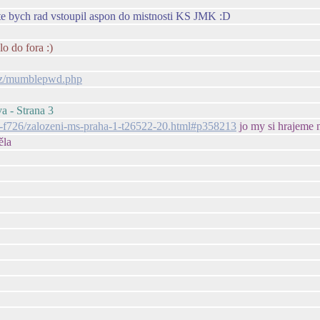
te bych rad vstoupil aspon do mistnosti KS JMK :D
o do fora :)
i.cz/mumblepwd.php
a - Strana 3
tva-f726/zalozeni-ms-praha-1-t26522-20.html#p358213
jo my si hrajeme n
ěla