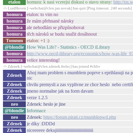
etalon
homura: k nasi vcerejsi diskusi o stavu strany:
http://en
-!- LordHoven [~webchat@clen.jan.novak] has quit [Ping timeout: 240 seconds]
homura
etalon: to vim no
homura
že mám přehnané nároky
homura
ale nehodlám se přizpůsobovat
homura
těch nároků se budu snažit dosáhnout
Tommm
etalon: +1 :)
@blondie
How Was Life? - Statistics - OECD iLibrary
homura
http://www.oecd-ilibrary.org/economics/how-was-life
homura
velice interesting!
-!- Zdenek [~webchat@clen.zdenek.frolec] has joined #chliv
Ahoj mam problem s mumblem poprve s eprihlasuji na pira
Zdenek
nic
Zdenek
chvilu premysli a zas vyplivne ze chce heslo nebo certif
Zdenek
jmeno normalne jak na form davam
Zdenek
verze 1.2.5
neo
Zdenek: heslo je jine
@blondie
Informace
neo
Zdenek:
https://forum.pirati.cz/mumblepwd.php
Zdenek
je díky :DDDd
Zdenek
niceeeeee dekujiiiiiiiiiiiiiiiiiiiiiiiiiiiiiii