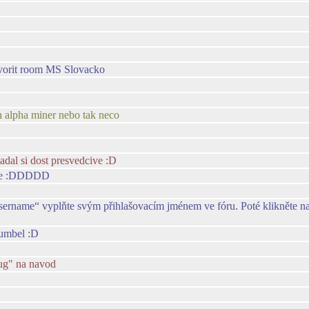
tvorit room MS Slovacko
en alpha miner nebo tak neco
adal si dost presvedcive :D
vane :DDDDD
„Username“ vyplňte svým přihlašovacím jménem ve fóru. Poté klikněte na 
mumbel :D
ug" na navod