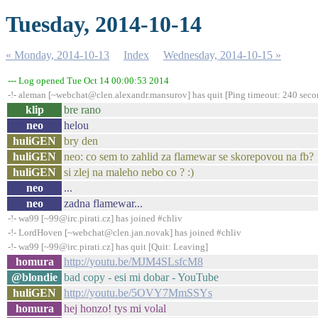
Tuesday, 2014-10-14
« Monday, 2014-10-13
Index
Wednesday, 2014-10-15 »
--- Log opened Tue Oct 14 00:00:53 2014
-!- aleman [~webchat@clen.alexandr.mansurov] has quit [Ping timeout: 240 seco
klip
bre rano
neo
helou
huliGEN
bry den
huliGEN
neo: co sem to zahlid za flamewar se skorepovou na fb?
huliGEN
si zlej na maleho nebo co ? :)
neo
...
neo
zadna flamewar...
-!- wa99 [~99@irc.pirati.cz] has joined #chliv
-!- LordHoven [~webchat@clen.jan.novak] has joined #chliv
-!- wa99 [~99@irc.pirati.cz] has quit [Quit: Leaving]
homura
http://youtu.be/MJM4SLsfcM8
@blondie
bad copy - esi mi dobar - YouTube
huliGEN
http://youtu.be/5OVY7MmSSYs
homura
hej honzo! tys mi volal