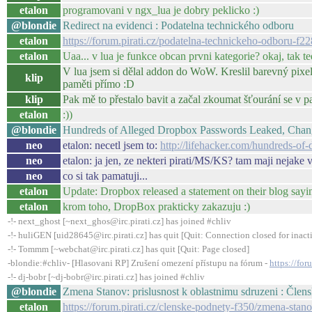
etalon
programovani v ngx_lua je dobry peklicko :)
@blondie
Redirect na evidenci : Podatelna technického odboru
etalon
https://forum.pirati.cz/podatelna-technickeho-odboru-f
etalon
Uaa... v lua je funkce obcan prvni kategorie? okaj, tak te
V lua jsem si dělal addon do WoW. Kreslil barevný pixel
klip
paměti přímo :D
klip
Pak mě to přestalo bavit a začal zkoumat šťourání s
etalon
:))
@blondie
Hundreds of Alleged Dropbox Passwords Leaked, Cha
neo
etalon: necetl jsem to:
http://lifehacker.com/hundreds-
neo
etalon: ja jen, ze nekteri pirati/MS/KS? tam maji nejake v
neo
co si tak pamatuji...
etalon
Update: Dropbox released a statement on their blog saying
etalon
krom toho, DropBox prakticky zakazuju :)
-!- next_ghost [~next_ghos@irc.pirati.cz] has joined #chliv
-!- huliGEN [uid28645@irc.pirati.cz] has quit [Quit: Connection closed for inact
-!- Tommm [~webchat@irc.pirati.cz] has quit [Quit: Page closed]
-blondie:#chliv- [Hlasovani RP] Zrušení omezení přístupu na fórum -
https://fo
-!- dj-bobr [~dj-bobr@irc.pirati.cz] has joined #chliv
@blondie
Zmena Stanov: prislusnost k oblastnimu sdruzeni : Člen
etalon
https://forum.pirati.cz/clenske-podnety-f350/zmena-stan