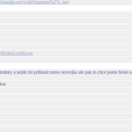
.wikipedia.org/wiki/Sturgeon%27s_law
_9789264214262-en
tsky a nejde mi prihlasit meno sezvejka ale pak to chce pome heslo a c
ikat