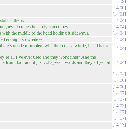
13:59
14:00
14:01
uff in there.
14:04
 you guess it comes in handy sometimes.
14:04
ls with the middle of the head holding it sideways.
14:04
s well enough, so whatever.
14:04
e’s no clear problem with the set as a whole; it still has all
14:04
ey’re all I’ve ever used and they work fine!” And the
front door and it just collapses inwards and they all yell at
14:04
14:04
14:06
14:06
14:07
14:07
14:07
14:07
14:07
14:13