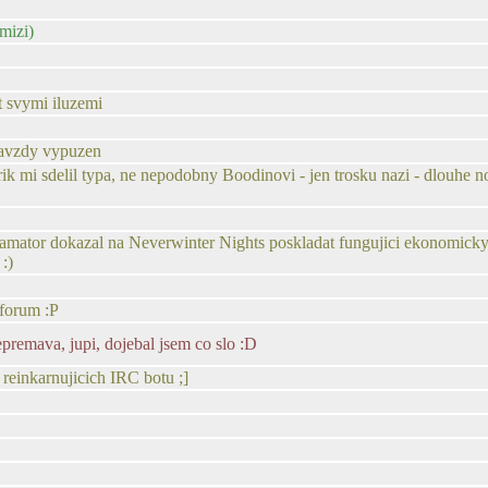
mizi)
t svymi iluzemi
 navzdy vypuzen
trik mi sdelil typa, ne nepodobny Boodinovi - jen trosku nazi - dlouhe n
ramator dokazal na Neverwinter Nights poskladat fungujici ekonomick
:)
 forum :P
epremava, jupi, dojebal jsem co slo :D
 reinkarnujicich IRC botu ;]