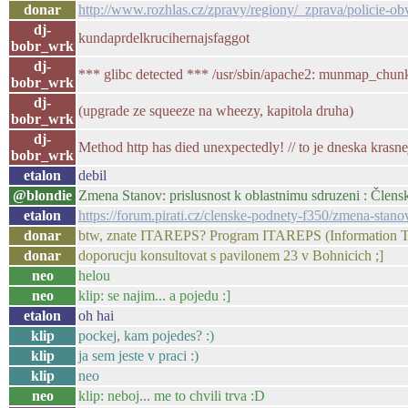
donar
http://www.rozhlas.cz/zpravy/regiony/_zprava/policie-ob
dj-
kundaprdelkrucihernajsfaggot
bobr_wrk
dj-
*** glibc detected *** /usr/sbin/apache2: munmap_chunk
bobr_wrk
dj-
(upgrade ze squeeze na wheezy, kapitola druha)
bobr_wrk
dj-
Method http has died unexpectedly! // to je dneska krasne
bobr_wrk
etalon
debil
@blondie
Zmena Stanov: prislusnost k oblastnimu sdruzeni : Člens
etalon
https://forum.pirati.cz/clenske-podnety-f350/zmena-stan
donar
btw, znate ITAREPS? Program ITAREPS (Information Te
donar
doporucju konsultovat s pavilonem 23 v Bohnicich ;]
neo
helou
neo
klip: se najim... a pojedu :]
etalon
oh hai
klip
pockej, kam pojedes? :)
klip
ja sem jeste v praci :)
klip
neo
neo
klip: neboj... me to chvili trva :D