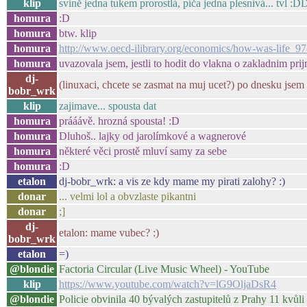
klip
svině jedna tukem prorostlá, píča jedna plesnivá... tvl :
homura
:D
homura
btw. klip
homura
http://www.oecd-ilibrary.org/economics/how-was-life_
homura
uvazovala jsem, jestli to hodit do vlakna o zakladnim pri
dj-
(linuxaci, chcete se zasmat na muj ucet?) po dnesku jsem 
bobr_wrk
klip
zajimave... spousta dat
homura
prááávě. hrozná spousta! :D
homura
Dluhoš.. lajky od jarolímkové a wagnerové
homura
některé věci prostě mluví samy za sebe
homura
:D
etalon
dj-bobr_wrk: a vis ze kdy mame my pirati zalohy? :)
donar
... velmi lol a obvzlaste pikantni
donar
;]
dj-
etalon: mame vubec? :)
bobr_wrk
etalon
=)
@blondie
Factoria Circular (Live Music Wheel) - YouTube
klip
https://www.youtube.com/watch?v=lG9OljaDsR4
@blondie
Policie obvinila 40 bývalých zastupitelů z Prahy 11 kvůl