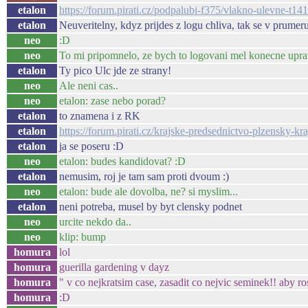
etalon
https://forum.pirati.cz/podpalubi-f375/vlakno-ulevne-t
etalon
Neuveritelny, kdyz prijdes z logu chliva, tak se v prumer
neo
:D
neo
To mi pripomnelo, ze bych to logovani mel konecne uprav
etalon
Ty pico Ulc jde ze strany!
neo
Ale neni cas..
neo
etalon: zase nebo porad?
etalon
to znamena i z RK
etalon
https://forum.pirati.cz/krajske-predsednictvo-plzensky-kr
etalon
ja se poseru :D
neo
etalon: budes kandidovat? :D
etalon
nemusim, roj je tam sam proti dvoum :)
neo
etalon: bude ale dovolba, ne? si myslim...
etalon
neni potreba, musel by byt clensky podnet
neo
urcite nekdo da..
neo
klip: bump
homura
lol
homura
guerilla gardening v dayz
homura
" v co nejkratsim case, zasadit co nejvic seminek!! aby r
homura
:D