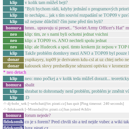
klip
v kolik tam můžeš bejt?
klip
"Byli bychom rádi, kdyby jednání o programových priorit
klip
to nechápu... jak s tím souvisí rozpadání se TOP09 v pze
klip
už nejsme důležití? čím jsme před tím byli?
homura
hmm.. upravuju si preset.. "Soviet Army Officer's Hat" 
neo
klip: tim, ze s nami byli ochotni jednat vsichni
neo
klip: a TOP09 vs. ANO nechteli spolu jednat
neo
klip: ale Hudecek a spol. timto krokem jiz nejsou v TOP 0
klip
Takže problém domluvy mezi ANO a TOP09 byl pouze 
donar
yupikayey, top09 je derivatem kdu-csl at uz chtej nebo ne
donar
kalousek slovy predsedkyne sdruzeni optivku v kromezirs
* neo detach
klip
neo: mno počkej a v kolik teda můžeš dorazit... teoretick
homura
sbalit
klip
shrabat to dohromady není problém, problém je změnit vů
klip
:D
-!- dj-bobr_wrk [~webchat@irc.pirati.cz] has quit [Ping timeout: 240 seconds]
-!- fidokomik [~Miranda@irc.pirati.cz] has joined #chliv
homura
forum nejede?
fidokomik
co je s forem? Pred chvili slo a ted nejde vubec a wiki tak
fidokomik
lynx pirati.cz