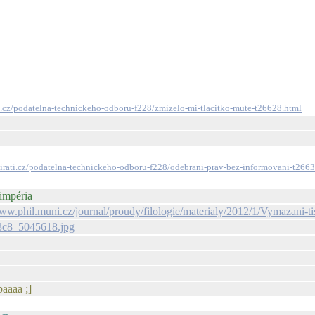
ti.cz/podatelna-technickeho-odboru-f228/zmizelo-mi-tlacitko-mute-t26628.html
pirati.cz/podatelna-technickeho-odboru-f228/odebrani-prav-bez-informovani-t266
 impéria
www.phil.muni.cz/journal/proudy/filologie/materialy/2012/1/Vymazani-tis
243c8_5045618.jpg
paaaa ;]