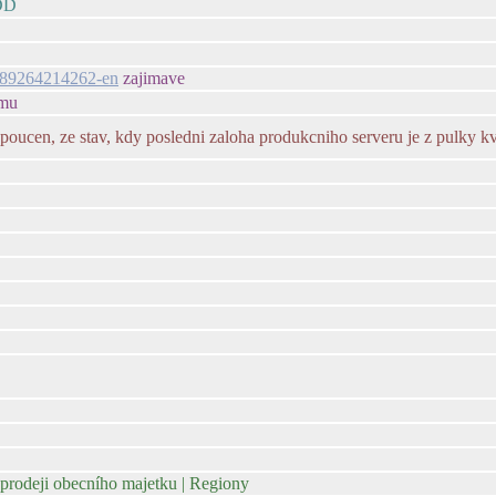
DDD
9789264214262-en
zajimave
jmu
poucen, ze stav, kdy posledni zaloha produkcniho serveru je z pulky kv
i prodeji obecního majetku | Regiony