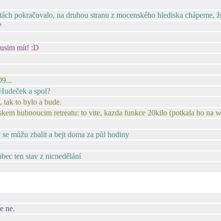
ách pokračovalo, na druhou stranu z mocenského hlediska chápeme, že u
?
musim mít! :D
9...
Hudeček a spol?
, tak to bylo a bude.
kem hubnoucim retreatu: to vite, kazda funkce 20kilo (potkala ho na 
y se můžu zbalit a bejt doma za půl hodiny
bec ten stav z nicnedělání
e ne.