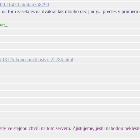
14100-10470.html#p358790
u na foru zaseknes na dvakrat tak dlouho nez jindy... prectes v prumeru 
it...
aj-f312/ukonceni-clenstvi-t22786.html
ostly ve stejnou chvili na tom serveru. Zjistujeme, jestli nahodou nek