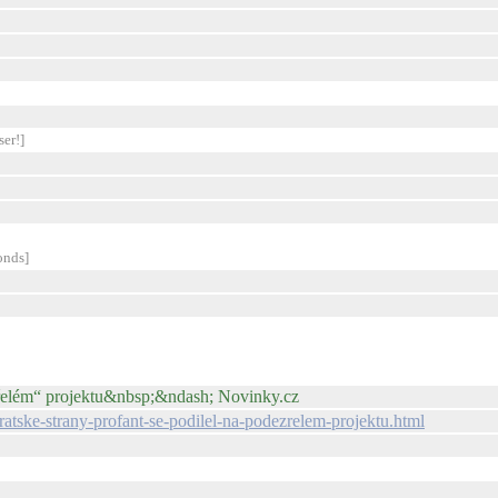
ser!]
onds]
ezřelém“ projektu&nbsp;&ndash; Novinky.cz
atske-strany-profant-se-podilel-na-podezrelem-projektu.html