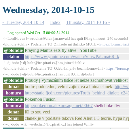
Wednesday, 2014-10-15
« Tuesday, 2014-10-14
Index
Thursday, 2014-10-16 »
--- Log opened Wed Oct 15 00:00:54 2014
-!- LordHoven [~webchat@clen.jan.novak] has quit [Ping timeout: 240 seconds]
-blondie:#chliv- [Podatelna TO] Zmizelo mi tlačítko MUTE -
https://forum.pira
@blondie
Praying Mantis eats fly alive - YouTube
etalon
https://www.youtube.com/watch?v=rwPaUma6R_k
-!- dj-bobr [~dj-bobr@irc.pirati.cz] has joined #chliv
-blondie:#chliv- [Podatelna TO] Odebrání práv bez informování -
https://forum.
-!- dj-bobr [~dj-bobr@irc.pirati.cz] has quit [Quit: dj-bobr]
@blondie
Proudy | Vymazáním tisíce let nelze zachraňovat velikost
donar
bodre podoledne, velmi zajimava a hutna clanek:
http://
homura
http://static.fjcdn.com/pictures/Truth+behind+diglett_c
@blondie
Pokemon Fusion
homura
http://pokemon.alexonsager.net/90/67
shellchoke ftw
donar
l0l to sou veci
donar
clanek je v podstate takova Red Alert 1-3 teorie, hypa hy
-!- dj-bobr_wrk [~webchat@irc.pirati.cz] has joined #chliv