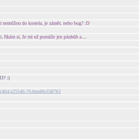
íci nemůžou do kostela, je záměr, nebo bug? :D
, říkám si, že mi už pomůže jen pánbůh a....
O? :)
228/404-t25546-70.html#p358763