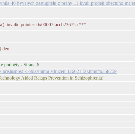
vinila-40-byvalych-zastupitelu-z-prahy-11-kvuli-prodeji-obecniho-maj
(): invalid pointer: 0x00007faccb23675a ***
j den
ké podněty - Strana 6
ov-prislusnost-k-oblastnimu-sdruzeni-t26621-50.html#p358759
chnology Aided Relaps Prevention in Schizophrenia)