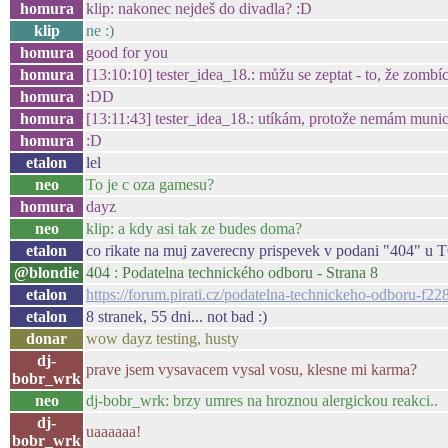
homura
klip: nakonec nejdeš do divadla? :D
klip
ne :)
homura
good for you
homura
[13:10:10] tester_idea_18.: můžu se zeptat - to, že zomb
homura
:DD
homura
[13:11:43] tester_idea_18.: utíkám, protože nemám munici
homura
:D
etalon
lel
neo
To je c oza gamesu?
homura
dayz
neo
klip: a kdy asi tak ze budes doma?
etalon
co rikate na muj zaverecny prispevek v podani "404" u T
@blondie
404 : Podatelna technického odboru - Strana 8
etalon
https://forum.pirati.cz/podatelna-technickeho-odboru-f
etalon
8 stranek, 55 dni... not bad :)
donar
wow dayz testing, husty
dj-
prave jsem vysavacem vysal vosu, klesne mi karma?
bobr_wrk
neo
dj-bobr_wrk: brzy umres na hroznou alergickou reakci..
dj-
uaaaaaa!
bobr_wrk