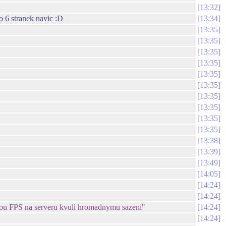
13:32
o 6 stranek navic :D
13:34
13:35
13:35
13:35
13:35
13:35
13:35
13:35
13:35
13:35
13:35
13:38
13:39
13:49
14:05
14:24
14:24
lesnou FPS na serveru kvuli hromadnymu sazeni"
14:24
14:24