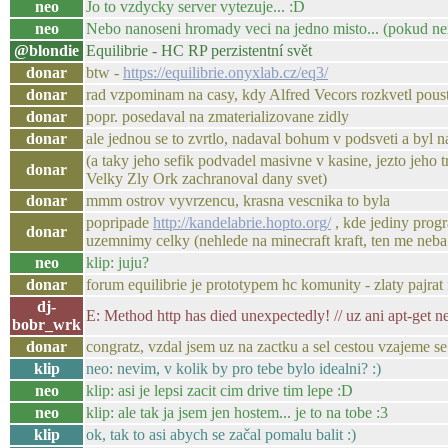
neo
Jo to vzdycky server vytezuje... :D
neo
Nebo nanoseni hromady veci na jedno misto... (pokud ne
@blondie
Equilibrie - HC RP perzistentní svět
donar
btw -
https://equilibrie.onyxlab.cz/eq3/
donar
rad vzpominam na casy, kdy Alfred Vecors rozkvetl pous
donar
popr. posedaval na zmaterializovane zidly
donar
ale jednou se to zvrtlo, nadaval bohum v podsveti a byl
(a taky jeho sefik podvadel masivne v kasine, jezto jeho 
donar
Velky Zly Ork zachranoval dany svet)
donar
mmm ostrov vyvrzencu, krasna vescnika to byla
popripade
http://kandelabrie.hopto.org/
, kde jediny prog
donar
uzemnimy celky (nehlede na minecraft kraft, ten me neba 
neo
klip: juju?
donar
forum equilibrie je prototypem hc komunity - zlaty pajrat
dj-
E: Method http has died unexpectedly! // uz ani apt-get n
bobr_wrk
donar
congratz, vzdal jsem uz na zactku a sel cestou vzajeme se
klip
neo: nevim, v kolik by pro tebe bylo idealni? :)
neo
klip: asi je lepsi zacit cim drive tim lepe :D
neo
klip: ale tak ja jsem jen hostem... je to na tobe :3
klip
ok, tak to asi abych se začal pomalu balit :)