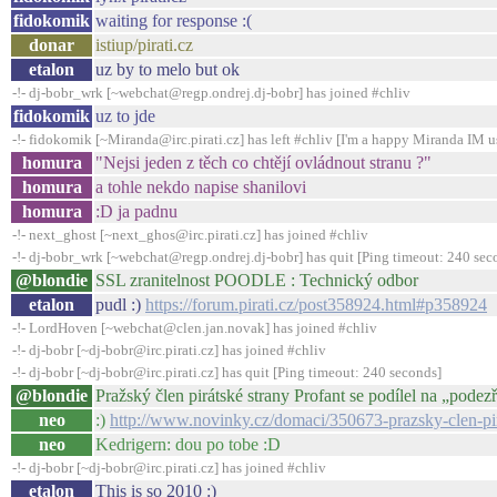
fidokomik
waiting for response :(
donar
istiup/pirati.cz
etalon
uz by to melo but ok
-!- dj-bobr_wrk [~webchat@regp.ondrej.dj-bobr] has joined #chliv
fidokomik
uz to jde
-!- fidokomik [~Miranda@irc.pirati.cz] has left #chliv [I'm a happy Miranda IM u
homura
"Nejsi jeden z těch co chtějí ovládnout stranu ?"
homura
a tohle nekdo napise shanilovi
homura
:D ja padnu
-!- next_ghost [~next_ghos@irc.pirati.cz] has joined #chliv
-!- dj-bobr_wrk [~webchat@regp.ondrej.dj-bobr] has quit [Ping timeout: 240 sec
@blondie
SSL zranitelnost POODLE : Technický odbor
etalon
pudl :)
https://forum.pirati.cz/post358924.html#p358924
-!- LordHoven [~webchat@clen.jan.novak] has joined #chliv
-!- dj-bobr [~dj-bobr@irc.pirati.cz] has joined #chliv
-!- dj-bobr [~dj-bobr@irc.pirati.cz] has quit [Ping timeout: 240 seconds]
@blondie
Pražský člen pirátské strany Profant se podílel na „pod
neo
:)
http://www.novinky.cz/domaci/350673-prazsky-clen-pir
neo
Kedrigern: dou po tobe :D
-!- dj-bobr [~dj-bobr@irc.pirati.cz] has joined #chliv
etalon
This is so 2010 :)