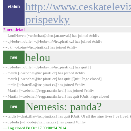
http://www.ceskatelevi
etalon
prispevky
* neo detach
-!- LordHoven [~webchat@clen.jan.novak] has joined #chliv
-!- dj-bobr-mobile [~dj-bobr-m@irc.pirati.cz] has joined #chliv
-!- ok [~okotas@irc.pirati.cz] has joined #chliv
helou
neo
-!- dj-bobr-mobile [~dj-bobr-m@irc.pirati.cz] has quit []
-!- marek [~webchat@irc.pirati.cz] has joined #chliv
-!- marek [~webchat@irc.pirati.cz] has quit [Quit: Page closed]
-!- tardis [~chatzilla@irc.pirati.cz] has joined #chliv
-!- Martin [~webchat@regp.martin.krul] has joined #chliv
-!- Martin [~webchat@regp.martin.krul] has quit [Quit: Page closed]
Nemesis: panda?
neo
-!- tardis [~chatzilla@irc.pirati.cz] has quit [Quit: Of all the nine lives I´ve lived, t
-!- dj-bobr [~dj-bobr@irc.pirati.cz] has joined #chliv
--- Log closed Fri Oct 17 00:00:54 2014