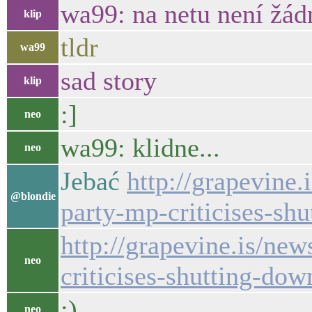
wa99: na netu není žád
klip
tldr
wa99
sad story
klip
:]
neo
wa99: klidne...
neo
Jebać
http://grapevine.
@blondie
party-mp-criticises-shu
http://grapevine.is/ne
neo
criticises-shutting-down
:)
neo