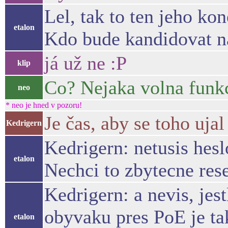
Lel, tak to ten jeho ko
etalon
Kdo bude kandidovat n
já už ne :P
klip
Co? Nejaka volna funk
neo
* neo je hned v pozoru!
Je čas, aby se toho uja
Kedrigern
Kedrigern: netusis hesl
etalon
Nechci to zbytecne rese
Kedrigern: a nevis, jest
obyvaku pres PoE je ta
etalon