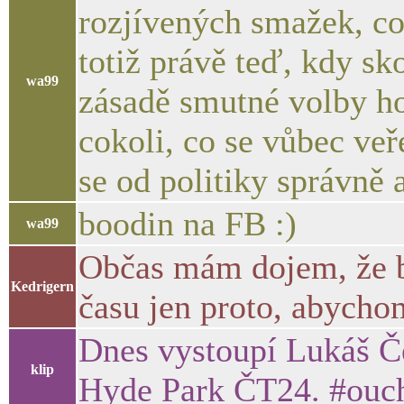
rozjívených smažek, co s
totiž právě teď, kdy sk
wa99
zásadě smutné volby ho
cokoli, co se vůbec veř
se od politiky správně 
boodin na FB :)
wa99
Občas mám dojem, že b
Kedrigern
času jen proto, abychom
Dnes vystoupí Lukáš Če
klip
Hyde Park ČT24. #ouc