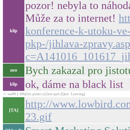
pozor! nebyla to náhoda
Může za to internet!
ht
konference-k-utoku-ve
klip
pkp-/jihlava-zpravy.as
c=A141016_101617_ji
Bych zakazal pro jistotu
neo
ok, dáme na black list
klip
-!- wa99 [~99@irc.pirati.cz] has quit [Quit: Leaving]
http://www.lowbird.co
[TA]
23.gif