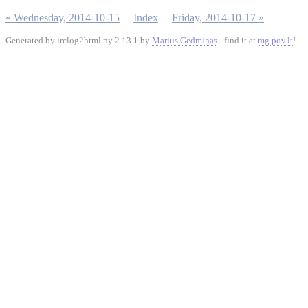
« Wednesday, 2014-10-15
Index
Friday, 2014-10-17 »
Generated by irclog2html.py 2.13.1 by
Marius Gedminas
- find it at
mg.pov.lt
!