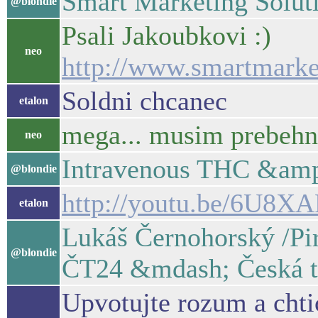
Smart Marketing Soluti
@blondie
Psali Jakoubkovi :)
neo
http://www.smartmarket
Soldni chcanec
etalon
mega... musim prebehno
neo
Intravenous THC &amp
@blondie
http://youtu.be/6U8X
etalon
Lukáš Černohorský /Pi
@blondie
ČT24 &mdash; Česká t
Upvotujte rozum a chtic