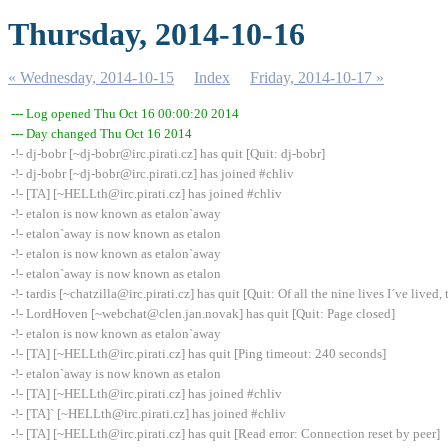
Thursday, 2014-10-16
« Wednesday, 2014-10-15
Index
Friday, 2014-10-17 »
--- Log opened Thu Oct 16 00:00:20 2014
--- Day changed Thu Oct 16 2014
-!- dj-bobr [~dj-bobr@irc.pirati.cz] has quit [Quit: dj-bobr]
-!- dj-bobr [~dj-bobr@irc.pirati.cz] has joined #chliv
-!- [TA] [~HELLth@irc.pirati.cz] has joined #chliv
-!- etalon is now known as etalon`away
-!- etalon`away is now known as etalon
-!- etalon is now known as etalon`away
-!- etalon`away is now known as etalon
-!- tardis [~chatzilla@irc.pirati.cz] has quit [Quit: Of all the nine lives I´ve lived, t
-!- LordHoven [~webchat@clen.jan.novak] has quit [Quit: Page closed]
-!- etalon is now known as etalon`away
-!- [TA] [~HELLth@irc.pirati.cz] has quit [Ping timeout: 240 seconds]
-!- etalon`away is now known as etalon
-!- [TA] [~HELLth@irc.pirati.cz] has joined #chliv
-!- [TA]` [~HELLth@irc.pirati.cz] has joined #chliv
-!- [TA] [~HELLth@irc.pirati.cz] has quit [Read error: Connection reset by peer]