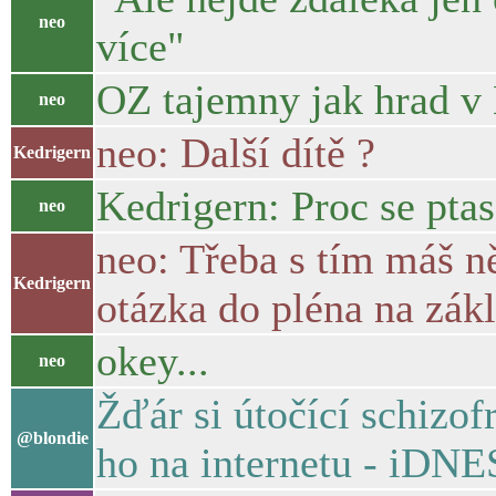
neo
více"
OZ tajemny jak hrad v 
neo
neo: Další dítě ?
Kedrigern
Kedrigern: Proc se pta
neo
neo: Třeba s tím máš n
Kedrigern
otázka do pléna na zák
okey...
neo
Žďár si útočící schizof
@blondie
ho na internetu - iDNE