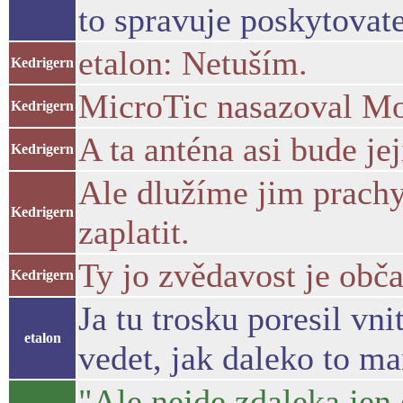
to spravuje poskytovat
etalon: Netuším.
Kedrigern
MicroTic nasazoval M
Kedrigern
A ta anténa asi bude je
Kedrigern
Ale dlužíme jim prachy,
Kedrigern
zaplatit.
Ty jo zvědavost je obča
Kedrigern
Ja tu trosku poresil vni
etalon
vedet, jak daleko to m
"Ale nejde zdaleka jen 