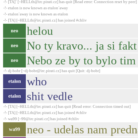
-!- [TA]` [~HELLth@irc.pirati.cz] has quit [Read error: Connection reset by peer]
-!- etalon is now known as etalon`away
-!- etalon`away is now known as etalon
-!- [TA] [~HELLth@irc.pirati.cz] has joined #chliv
helou
neo
No ty kravo... ja si fak
neo
Nebo ze by to bylo tim
neo
-!- dj-bobr [~dj-bobr@irc.pirati.cz] has quit [Quit: dj-bobr]
who
etalon
shit vedle
etalon
-!- [TA] [~HELLth@irc.pirati.cz] has quit [Read error: Connection timed out]
-!- [TA] [~HELLth@irc.pirati.cz] has joined #chliv
-!- wa99 [~99@irc.pirati.cz] has joined #chliv
neo - udelas nam predn
wa99