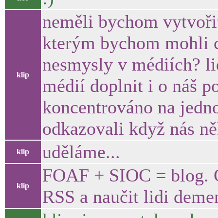
neměli bychom vytvořit
kterým bychom mohli 
nesmysly v médiích? li
klip
médií doplnit i o náš p
koncentrováno na jedno
odkazovali když nás něk
uděláme...
klip
FOAF + SIOC = blog. 
klip
RSS a naučit lidi deme