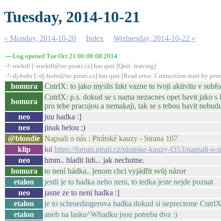
Tuesday, 2014-10-21
« Monday, 2014-10-20
Index
Wednesday, 2014-10-22 »
--- Log opened Tue Oct 21 00:00:08 2014
-!- niekt0 [~niekt0@irc.pirati.cz] has quit [Quit: leaving]
-!- dj-bobr [~dj-bobr@irc.pirati.cz] has quit [Read error: Connection reset by peer
homura
CntrlX: to jako myslis fakt vazne tu tvoji aktivitu v subf
CntrlX: p.s. dokud se s nama nezacnes opet bavit jako s li
homura
pro tebe pracujou a nemakaji, tak se s tebou bavit nebudu.
neo
juu hadka :]
neo
jinak helou ;)
@blondie
Napsali o nás : Pirátské kauzy - Strana 107
klip
lol
https://forum.pirati.cz/piratske-kauzy-f353/napsali-
neo
hmm.. hladit lidi... jak nechutne.
homura
to není hádka.. jenom chci vyjádřit svůj názor
etalon
jestli je to hadka nebo neni, to tedka jeste nejde poznat
neo
jasne ze to neni hadka :]
etalon
je to schroedingerova hadka dokud si neprecteme CntrlX
etalon
aneb na lasku^Whadku jsou potreba dva :)