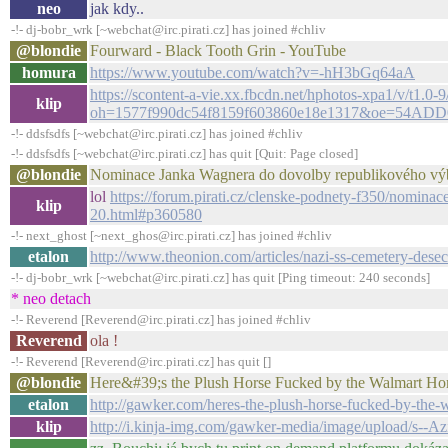
neo
jak kdy..
-!- dj-bobr_wrk [~webchat@irc.pirati.cz] has joined #chliv
@blondie
Fourward - Black Tooth Grin - YouTube
homura
https://www.youtube.com/watch?v=-hH3bGq64aA
https://scontent-a-vie.xx.fbcdn.net/hphotos-xpa1/v/
klip
oh=1577f990dc54f8159f603860e18e1317&oe=54ADD
-!- ddsfsdfs [~webchat@irc.pirati.cz] has joined #chliv
-!- ddsfsdfs [~webchat@irc.pirati.cz] has quit [Quit: Page closed]
@blondie
Nominace Janka Wagnera do dovolby republikového výbo
lol
https://forum.pirati.cz/clenske-podnety-f350/nomin
klip
20.html#p360580
-!- next_ghost [~next_ghos@irc.pirati.cz] has joined #chliv
etalon
http://www.theonion.com/articles/nazi-ss-cemetery-desecr
-!- dj-bobr_wrk [~webchat@irc.pirati.cz] has quit [Ping timeout: 240 seconds]
* neo detach
-!- Reverend [Reverend@irc.pirati.cz] has joined #chliv
Reverend
ola !
-!- Reverend [Reverend@irc.pirati.cz] has quit []
@blondie
Here&#39;s the Plush Horse Fucked by the Walmart Ho
etalon
http://gawker.com/heres-the-plush-horse-fucked-by-the
klip
http://i.kinja-img.com/gawker-media/image/upload/s--A