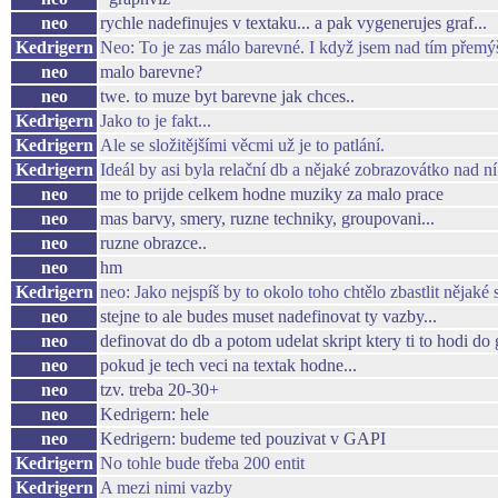
neo
rychle nadefinujes v textaku... a pak vygenerujes graf...
Kedrigern
Neo: To je zas málo barevné. I když jsem nad tím přemýš
neo
malo barevne?
neo
twe. to muze byt barevne jak chces..
Kedrigern
Jako to je fakt...
Kedrigern
Ale se složitějšími věcmi už je to patlání.
Kedrigern
Ideál by asi byla relační db a nějaké zobrazovátko nad ní
neo
me to prijde celkem hodne muziky za malo prace
neo
mas barvy, smery, ruzne techniky, groupovani...
neo
ruzne obrazce..
neo
hm
Kedrigern
neo: Jako nejspíš by to okolo toho chtělo zbastlit nějaké 
neo
stejne to ale budes muset nadefinovat ty vazby...
neo
definovat do db a potom udelat skript ktery ti to hodi do 
neo
pokud je tech veci na textak hodne...
neo
tzv. treba 20-30+
neo
Kedrigern: hele
neo
Kedrigern: budeme ted pouzivat v GAPI
Kedrigern
No tohle bude třeba 200 entit
Kedrigern
A mezi nimi vazby