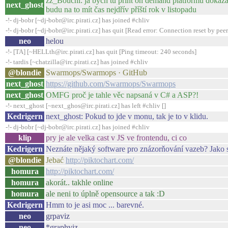
zz_Bouchi: já bych tu print on demand platformu dokázal 
next_ghost
budu na to mít čas nejdřív příští rok v listopadu
-!- dj-bobr [~dj-bobr@irc.pirati.cz] has joined #chliv
-!- dj-bobr [~dj-bobr@irc.pirati.cz] has quit [Read error: Connection reset by peer
neo
helou
-!- [TA] [~HELLth@irc.pirati.cz] has quit [Ping timeout: 240 seconds]
-!- tardis [~chatzilla@irc.pirati.cz] has joined #chliv
@blondie
Swarmops/Swarmops · GitHub
next_ghost
https://github.com/Swarmops/Swarmops
next_ghost
OMFG proč je tahle věc napsaná v C# a ASP?!
-!- next_ghost [~next_ghos@irc.pirati.cz] has left #chliv []
Kedrigern
next_ghost: Pokud to jde v monu, tak je to v klidu.
-!- dj-bobr [~dj-bobr@irc.pirati.cz] has joined #chliv
klip
pry je ale velka cast v JS ve frontendu, ci co
Kedrigern
Neznáte nějaký software pro znázorňování vazeb? Jako se 
@blondie
Jebać
http://piktochart.com/
homura
http://piktochart.com/
homura
akorát.. takhle online
homura
ale neni to úplně opensource a tak :D
Kedrigern
Hmm to je asi moc ... barevné.
neo
grpaviz
neo
*graphviz