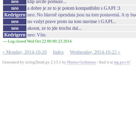
neo
klip urcite pomuze...
neo
a dobre je ze to je potom kompatibilni s GAPI :3
Kedrigern
neo: No hlavně opendata jsou na tom postavená. A ty bud
neo
no vzdyt prave proto na tom stavime i GAPI...
neo
akorat, ze to jde trochu dal...
Kedrigern
neo: Vím.
--- Log closed Wed Oct 22 00:00:23 2014
« Monday, 2014-10-20
Index
Wednesday, 2014-10-22 »
Generated by irclog2html.py 2.13.1 by
Marius Gedminas
- find it at
mg.pov.lt
!