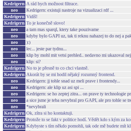
Kedrigern
A rád bych možnost filtrace.
neo
Kedrigern: existuji nastroje na vizualizaci rdf ...
Kedrigern
Vidíš!
Kedrigern
To je konečně slovo!
neo
a tam mas sparql, ktery take pouzivame
neo
kdyby bylo GAPI uz, tak ti reknu nahazej to do nej a pak 
neo
):)
neo
lec... jeste par tydnu...
neo
klip by mohl mit vetsi prehled.. nedavno mi ukazoval neja
neo
klip: si?
Kedrigern
No to je přesně to co chci vlastně.
Kedrigern
Akorát by se mi hodil nějaký rozumný frontend.
neo
Kedrigern: jj tohle snad uz meli prave i frontendy...
neo
Kedrigern: ale klip uz asi spi ...
neo
Kedrigern: se ho zeptej zitra... on prave ty technologie 
neo
a sice jsme je teba nevybral pro GAPI, ale pro tohle se t
neo
*nevybrali
Kedrigern
Ok, zítra si ho kontaktuji.
Kedrigern
Protože to se fakt v politice hodí. Vědět kdo s kým za ko
Kedrigern
Kdybyste s tím někdo pomohli, tak ode mě budete mít kl